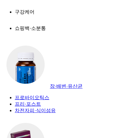
구강케어
쇼핑백·소분통
장·배변·유산균
프로바이오틱스
프리·포스트
차전자피·식이섬유