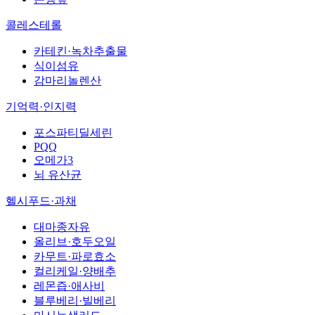
콜레스테롤
카테킨·녹차추출물
식이섬유
감마리놀렌산
기억력·인지력
포스파티딜세린
PQQ
오메가3
뇌 유산균
헬시푸드·과채
대마종자유
올리브·호두오일
카무트·파로효소
컬리케일·양배추
레몬즙·애사비
블루베리·빌베리