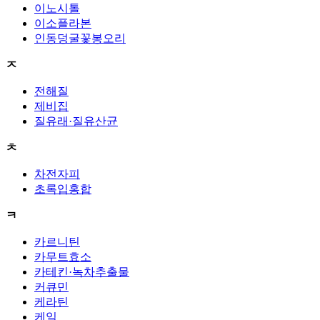
이노시톨
이소플라본
인동덩굴꽃봉오리
ㅈ
전해질
제비집
질유래·질유산균
ㅊ
차전자피
초록입홍합
ㅋ
카르니틴
카무트효소
카테킨·녹차추출물
커큐민
케라틴
케일