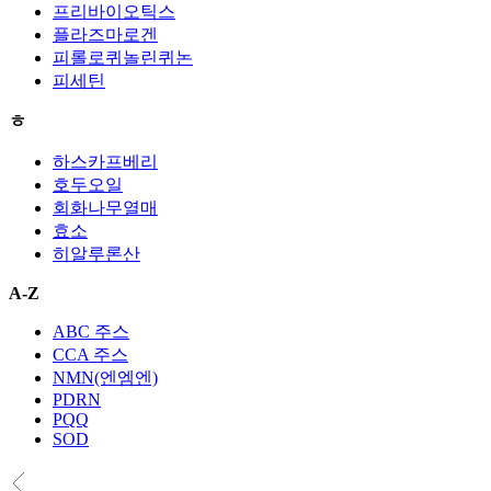
프리바이오틱스
플라즈마로겐
피롤로퀴놀린퀴논
피세틴
ㅎ
하스카프베리
호두오일
회화나무열매
효소
히알루론산
A-Z
ABC 주스
CCA 주스
NMN(엔엠엔)
PDRN
PQQ
SOD