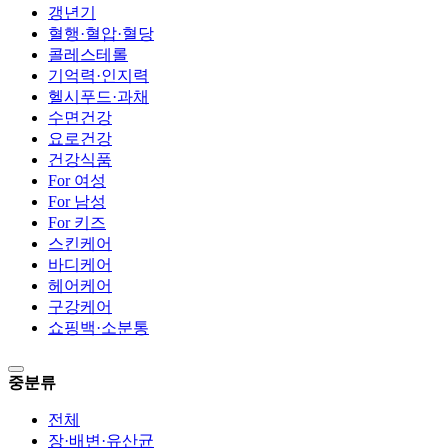
갱년기
혈행·혈압·혈당
콜레스테롤
기억력·인지력
헬시푸드·과채
수면건강
요로건강
건강식품
For 여성
For 남성
For 키즈
스킨케어
바디케어
헤어케어
구강케어
쇼핑백·소분통
중분류
전체
장·배변·유산균