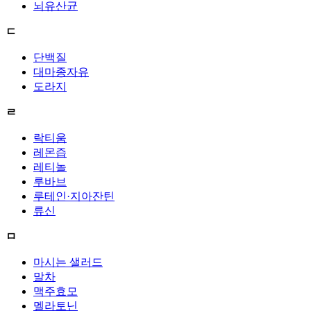
뇌유산균
ㄷ
단백질
대마종자유
도라지
ㄹ
락티움
레몬즙
레티놀
루바브
루테인·지아잔틴
류신
ㅁ
마시는 샐러드
말차
맥주효모
멜라토닌