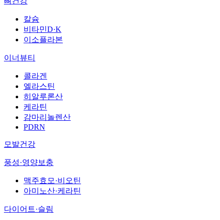
뼈건강
칼슘
비타민D·K
이소플라본
이너뷰티
콜라겐
엘라스틴
히알루론산
케라틴
감마리놀렌산
PDRN
모발건강
풍성·영양보충
맥주효모·비오틴
아미노산·케라틴
다이어트·슬림