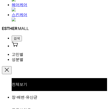
헤어케어
스킨케어
검색
고민별
성분별
전체보기
장·배변·유산균