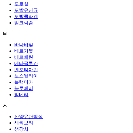
모로실
모발유산균
모발콜라겐
밀크씨슬
ㅂ
바나바잎
베르가못
베르베린
베타글루칸
벤포티아민
보스웰리아
블랙마카
블루베리
빌베리
ㅅ
산양유단백질
새싹보리
생강차