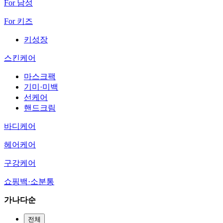
For 남성
For 키즈
키성장
스킨케어
마스크팩
기미·미백
선케어
핸드크림
바디케어
헤어케어
구강케어
쇼핑백·소분통
가나다순
전체