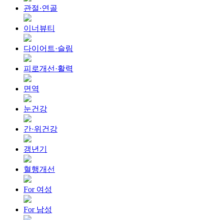
관절·연골
이너뷰티
다이어트·슬림
피로개선·활력
면역
눈건강
간·위건강
갱년기
혈행개선
For 여성
For 남성