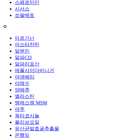
스페르미딘
시서스
쏘팔메토
ㅇ
아르기닌
아스타잔틴
알부민
알파CD
알파리포산
애플사이다비니거
야생베리
야채수
양배추
엘라스틴
엠에스엠 MSM
여주
옥타코사놀
올리브오일
유산균발효굴추출물
은행잎