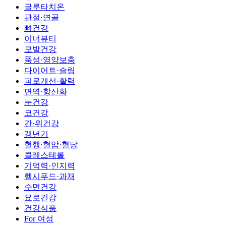
글루타치온
관절·연골
뼈건강
이너뷰티
모발건강
풍성·영양보충
다이어트·슬림
피로개선·활력
면역·항산화
눈건강
코건강
간·위건강
갱년기
혈행·혈압·혈당
콜레스테롤
기억력·인지력
헬시푸드·과채
수면건강
요로건강
건강식품
For 여성