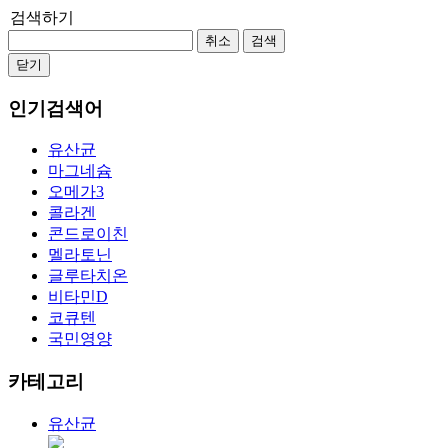
검색하기
취소
검색
닫기
인기검색어
유산균
마그네슘
오메가3
콜라겐
콘드로이친
멜라토닌
글루타치온
비타민D
코큐텐
국민영양
카테고리
유산균