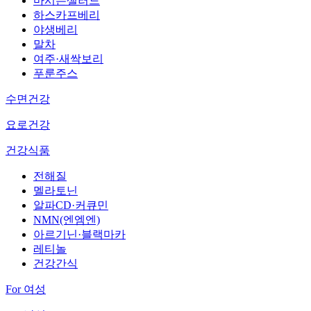
마시는샐러드
하스카프베리
야생베리
말차
여주·새싹보리
푸룬주스
수면건강
요로건강
건강식품
전해질
멜라토닌
알파CD·커큐민
NMN(엔엠엔)
아르기닌·블랙마카
레티놀
건강간식
For 여성