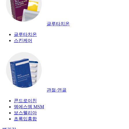
글루타치온
글루타치온
스킨케어
관절·연골
콘드로이친
엠에스엠 MSM
보스웰리아
초록입홍합