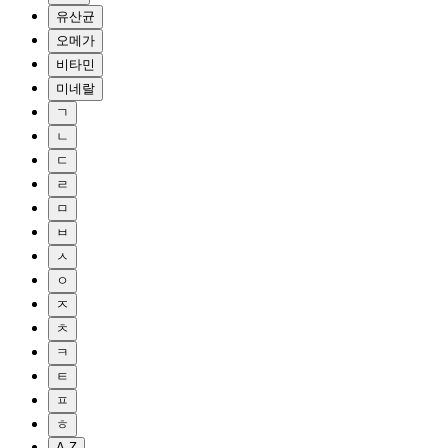
유산균
오메가
비타민
미네랄
ㄱ
ㄴ
ㄷ
ㄹ
ㅁ
ㅂ
ㅅ
ㅇ
ㅈ
ㅊ
ㅋ
ㅌ
ㅍ
ㅎ
A-Z