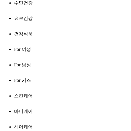
수면건강
요로건강
건강식품
For 여성
For 남성
For 키즈
스킨케어
바디케어
헤어케어