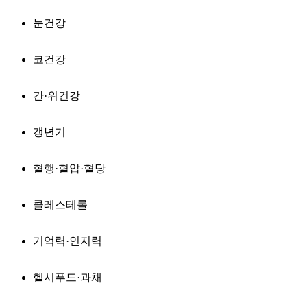
눈건강
코건강
간·위건강
갱년기
혈행·혈압·혈당
콜레스테롤
기억력·인지력
헬시푸드·과채