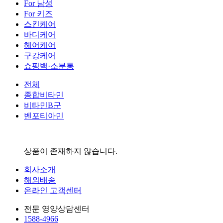
For 남성
For 키즈
스킨케어
바디케어
헤어케어
구강케어
쇼핑백·소분통
전체
종합비타민
비타민B군
벤포티아민
상품이 존재하지 않습니다.
회사소개
해외배송
온라인 고객센터
전문 영양상담센터
1588-4966