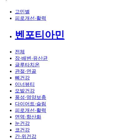
고민별
피로개선·활력
벤포티아민
전체
장·배변·유산균
글루타치온
관절·연골
뼈건강
이너뷰티
모발건강
풍성·영양보충
다이어트·슬림
피로개선·활력
면역·항산화
눈건강
코건강
간·위건강