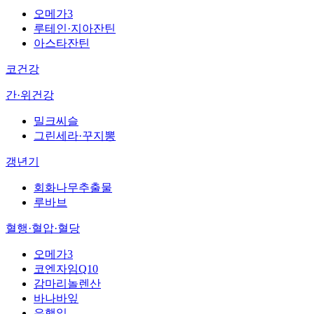
오메가3
루테인·지아잔틴
아스타잔틴
코건강
간·위건강
밀크씨슬
그린세라·꾸지뽕
갱년기
회화나무추출물
루바브
혈행·혈압·혈당
오메가3
코엔자임Q10
감마리놀렌산
바나바잎
은행잎