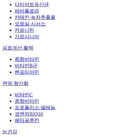
다이어트유산균
파비플로라
카테킨·녹차추출물
모로실·시서스
카르니틴
가르시니아
피로개선·활력
종합비타민
비타민B군
벤포티아민
면역·항산화
비타민C
종합비타민
프로폴리스·셀레늄
코엔자임Q10
베타글루칸
눈건강