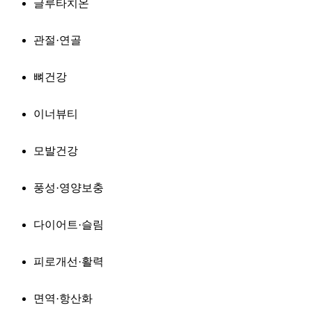
글루타치온
관절·연골
뼈건강
이너뷰티
모발건강
풍성·영양보충
다이어트·슬림
피로개선·활력
면역·항산화