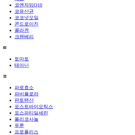
코엔자임Q10
코유산균
코코넛오일
콘드로이친
콜라겐
크랜베리
ㅌ
토마토
테아닌
ㅍ
파로효소
파비플로라
판토텐산
포스트바이오틱스
포스파티딜세린
폴리코사놀
푸룬
프로폴리스