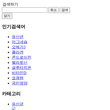
검색하기
취소
검색
닫기
인기검색어
유산균
마그네슘
오메가3
콜라겐
콘드로이친
멜라토닌
글루타치온
비타민D
코큐텐
국민영양
카테고리
유산균