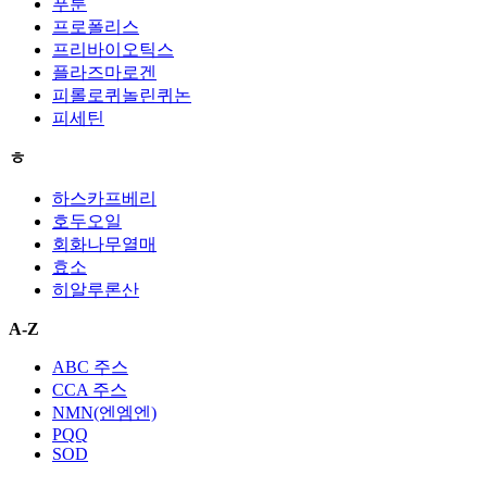
푸룬
프로폴리스
프리바이오틱스
플라즈마로겐
피롤로퀴놀린퀴논
피세틴
ㅎ
하스카프베리
호두오일
회화나무열매
효소
히알루론산
A-Z
ABC 주스
CCA 주스
NMN(엔엠엔)
PQQ
SOD