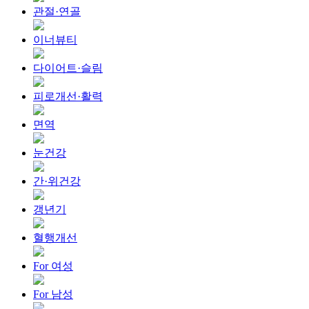
관절·연골
이너뷰티
다이어트·슬림
피로개선·활력
면역
눈건강
간·위건강
갱년기
혈행개선
For 여성
For 남성