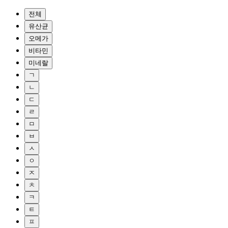
전체
유산균
오메가
비타민
미네랄
ㄱ
ㄴ
ㄷ
ㄹ
ㅁ
ㅂ
ㅅ
ㅇ
ㅈ
ㅊ
ㅋ
ㅌ
ㅍ