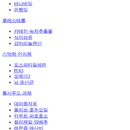
바나바잎
은행잎
콜레스테롤
카테킨·녹차추출물
식이섬유
감마리놀렌산
기억력·인지력
포스파티딜세린
PQQ
오메가3
뇌 유산균
헬시푸드·과채
대마종자유
올리브·호두오일
카무트·파로효소
컬리케일·양배추
레몬즙·애사비