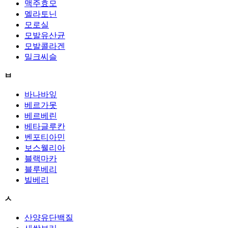
맥주효모
멜라토닌
모로실
모발유산균
모발콜라겐
밀크씨슬
ㅂ
바나바잎
베르가못
베르베린
베타글루칸
벤포티아민
보스웰리아
블랙마카
블루베리
빌베리
ㅅ
산양유단백질