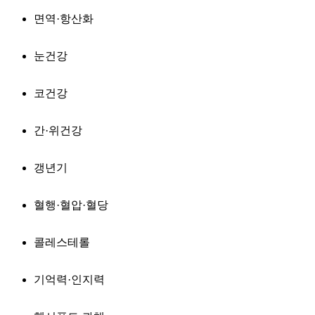
면역·항산화
눈건강
코건강
간·위건강
갱년기
혈행·혈압·혈당
콜레스테롤
기억력·인지력