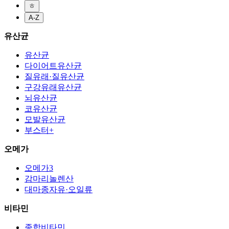
ㅎ
A-Z
유산균
유산균
다이어트유산균
질유래·질유산균
구강유래유산균
뇌유산균
코유산균
모발유산균
부스터+
오메가
오메가3
감마리놀렌산
대마종자유·오일류
비타민
종합비타민