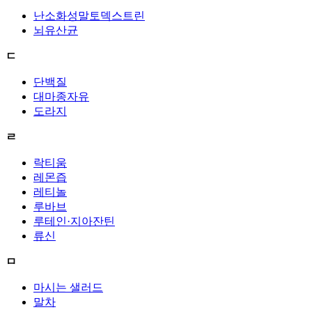
난소화성말토덱스트린
뇌유산균
ㄷ
단백질
대마종자유
도라지
ㄹ
락티움
레몬즙
레티놀
루바브
루테인·지아잔틴
류신
ㅁ
마시는 샐러드
말차