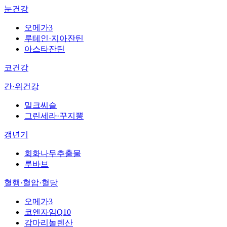
눈건강
오메가3
루테인·지아잔틴
아스타잔틴
코건강
간·위건강
밀크씨슬
그린세라·꾸지뽕
갱년기
회화나무추출물
루바브
혈행·혈압·혈당
오메가3
코엔자임Q10
감마리놀렌산