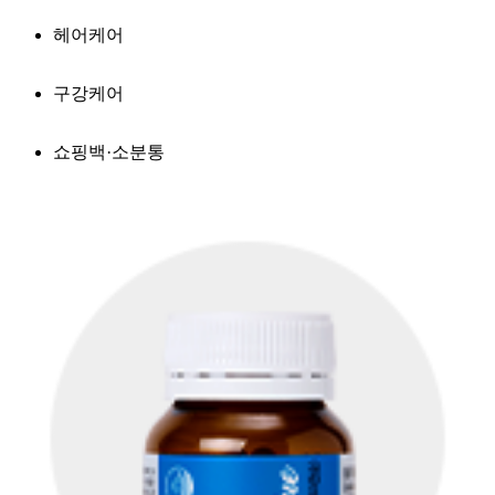
헤어케어
구강케어
쇼핑백·소분통