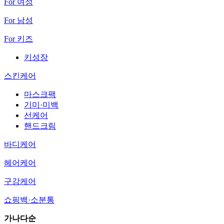
For 여성
For 남성
For 키즈
키성장
스킨케어
마스크팩
기미·미백
선케어
핸드크림
바디케어
헤어케어
구강케어
쇼핑백·소분통
가나다순