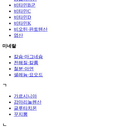
비타민B군
비타민C
비타민D
비타민K
비오틴·판토텐산
엽산
미네랄
칼슘·마그네슘
전해질·칼륨
철분·아연
셀레늄·요오드
ㄱ
가르시니아
감마리놀렌산
글루타치온
꾸지뽕
ㄴ