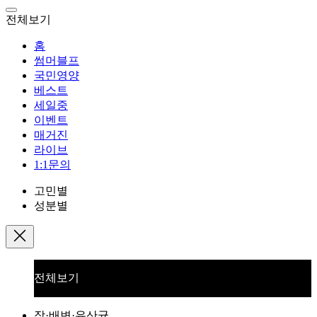
전체보기
홈
썸머블프
국민영양
베스트
세일중
이벤트
매거진
라이브
1:1문의
고민별
성분별
전체보기
장·배변·유산균