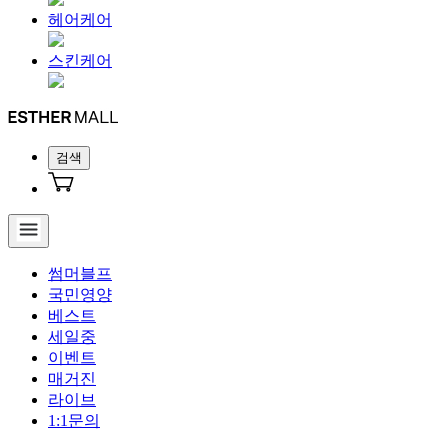
헤어케어
스킨케어
검색
썸머블프
국민영양
베스트
세일중
이벤트
매거진
라이브
1:1문의