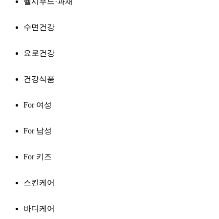
헬시푸드·과채
수면건강
요로건강
건강식품
For 여성
For 남성
For 키즈
스킨케어
바디케어