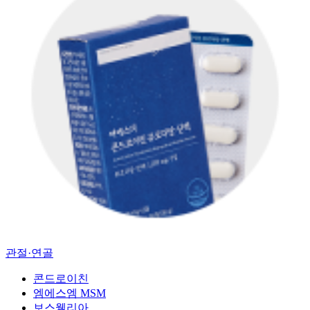
관절·연골
콘드로이친
엠에스엠 MSM
보스웰리아