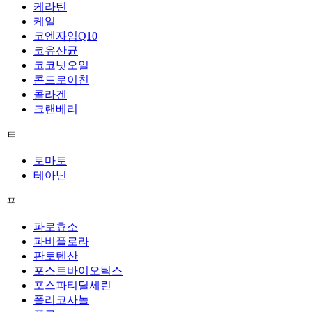
케라틴
케일
코엔자임Q10
코유산균
코코넛오일
콘드로이친
콜라겐
크랜베리
ㅌ
토마토
테아닌
ㅍ
파로효소
파비플로라
판토텐산
포스트바이오틱스
포스파티딜세린
폴리코사놀