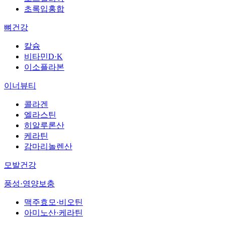
초록입홍합
뼈건강
칼슘
비타민D·K
이소플라본
이너뷰티
콜라겐
엘라스틴
히알루론산
케라틴
감마리놀렌산
모발건강
풍성·영양보충
맥주효모·비오틴
아미노산·케라틴