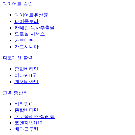
다이어트·슬림
다이어트유산균
파비플로라
카테킨·녹차추출물
모로실·시서스
카르니틴
가르시니아
피로개선·활력
종합비타민
비타민B군
벤포티아민
면역·항산화
비타민C
종합비타민
프로폴리스·셀레늄
코엔자임Q10
베타글루칸