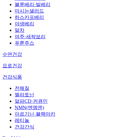
블루베리·빌베리
마시는샐러드
하스카프베리
야생베리
말차
여주·새싹보리
푸룬주스
수면건강
요로건강
건강식품
전해질
멜라토닌
알파CD·커큐민
NMN(엔엠엔)
아르기닌·블랙마카
레티놀
건강간식