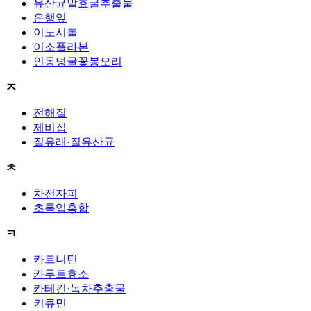
유산균발효굴추출물
은행잎
이노시톨
이소플라본
인동덩굴꽃봉오리
ㅈ
전해질
제비집
질유래·질유산균
ㅊ
차전자피
초록입홍합
ㅋ
카르니틴
카무트효소
카테킨·녹차추출물
커큐민