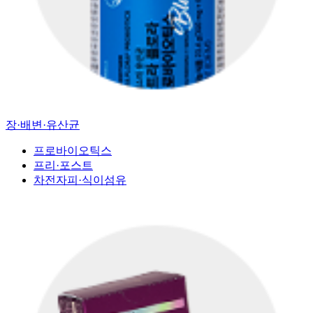
장·배변·유산균
프로바이오틱스
프리·포스트
차전자피·식이섬유