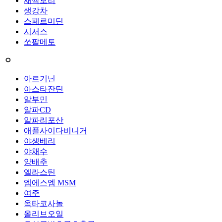
새싹보리
생강차
스페르미딘
시서스
쏘팔메토
ㅇ
아르기닌
아스타잔틴
알부민
알파CD
알파리포산
애플사이다비니거
야생베리
야채수
양배추
엘라스틴
엠에스엠 MSM
여주
옥타코사놀
올리브오일