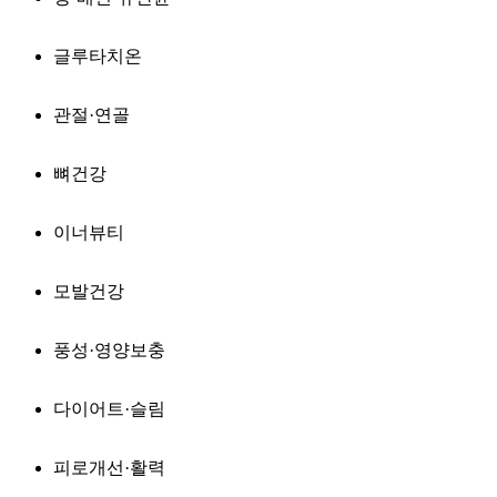
글루타치온
관절·연골
뼈건강
이너뷰티
모발건강
풍성·영양보충
다이어트·슬림
피로개선·활력