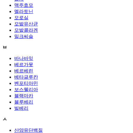
맥주효모
멜라토닌
모로실
모발유산균
모발콜라겐
밀크씨슬
ㅂ
바나바잎
베르가못
베르베린
베타글루칸
벤포티아민
보스웰리아
블랙마카
블루베리
빌베리
ㅅ
산양유단백질