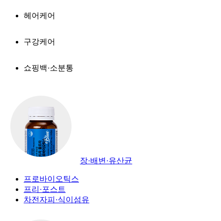
헤어케어
구강케어
쇼핑백·소분통
장·배변·유산균
프로바이오틱스
프리·포스트
차전자피·식이섬유