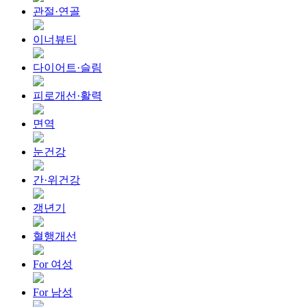
관절·연골
이너뷰티
다이어트·슬림
피로개선·활력
면역
눈건강
간·위건강
갱년기
혈행개선
For 여성
For 남성