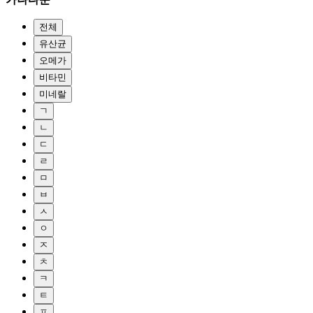
전체
유산균
오메가
비타민
미네랄
ㄱ
ㄴ
ㄷ
ㄹ
ㅁ
ㅂ
ㅅ
ㅇ
ㅈ
ㅊ
ㅋ
ㅌ
ㅍ