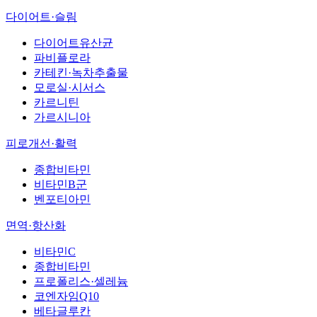
다이어트·슬림
다이어트유산균
파비플로라
카테킨·녹차추출물
모로실·시서스
카르니틴
가르시니아
피로개선·활력
종합비타민
비타민B군
벤포티아민
면역·항산화
비타민C
종합비타민
프로폴리스·셀레늄
코엔자임Q10
베타글루칸