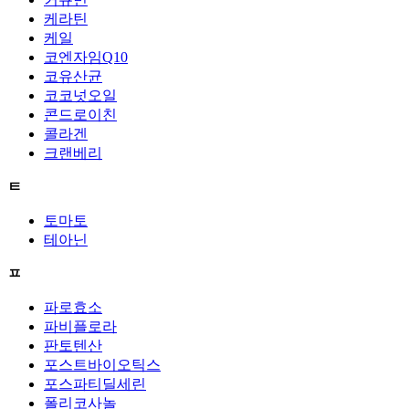
케라틴
케일
코엔자임Q10
코유산균
코코넛오일
콘드로이친
콜라겐
크랜베리
ㅌ
토마토
테아닌
ㅍ
파로효소
파비플로라
판토텐산
포스트바이오틱스
포스파티딜세린
폴리코사놀