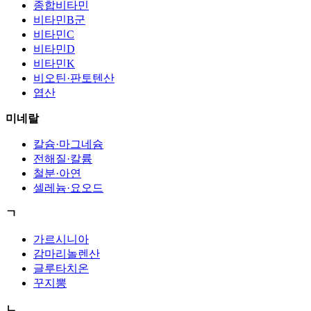
종합비타민
비타민B군
비타민C
비타민D
비타민K
비오틴·판토텐산
엽산
미네랄
칼슘·마그네슘
전해질·칼륨
철분·아연
셀레늄·요오드
ㄱ
가르시니아
감마리놀렌산
글루타치온
꾸지뽕
ㄴ