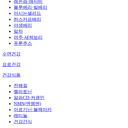
레몬즙·애사비
블루베리·빌베리
마시는샐러드
하스카프베리
야생베리
말차
여주·새싹보리
푸룬주스
수면건강
요로건강
건강식품
전해질
멜라토닌
알파CD·커큐민
NMN(엔엠엔)
아르기닌·블랙마카
레티놀
건강간식