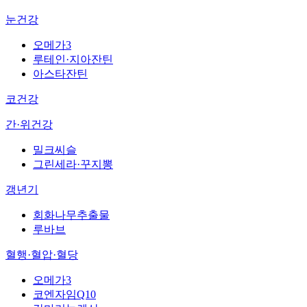
눈건강
오메가3
루테인·지아잔틴
아스타잔틴
코건강
간·위건강
밀크씨슬
그린세라·꾸지뽕
갱년기
회화나무추출물
루바브
혈행·혈압·혈당
오메가3
코엔자임Q10