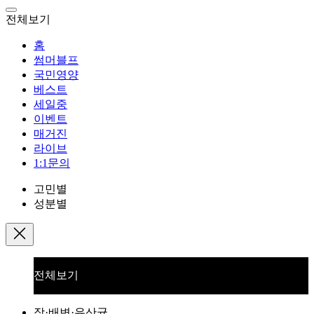
전체보기
홈
썸머블프
국민영양
베스트
세일중
이벤트
매거진
라이브
1:1문의
고민별
성분별
전체보기
장·배변·유산균