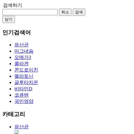
검색하기
취소
검색
닫기
인기검색어
유산균
마그네슘
오메가3
콜라겐
콘드로이친
멜라토닌
글루타치온
비타민D
코큐텐
국민영양
카테고리
유산균