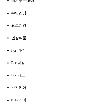
헬시푸드·과채
수면건강
요로건강
건강식품
For 여성
For 남성
For 키즈
스킨케어
바디케어