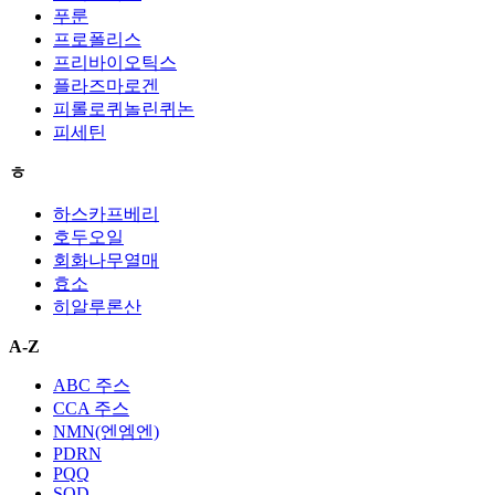
푸룬
프로폴리스
프리바이오틱스
플라즈마로겐
피롤로퀴놀린퀴논
피세틴
ㅎ
하스카프베리
호두오일
회화나무열매
효소
히알루론산
A-Z
ABC 주스
CCA 주스
NMN(엔엠엔)
PDRN
PQQ
SOD