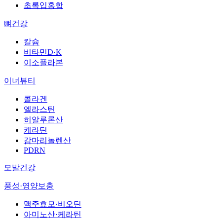
초록입홍합
뼈건강
칼슘
비타민D·K
이소플라본
이너뷰티
콜라겐
엘라스틴
히알루론산
케라틴
감마리놀렌산
PDRN
모발건강
풍성·영양보충
맥주효모·비오틴
아미노산·케라틴