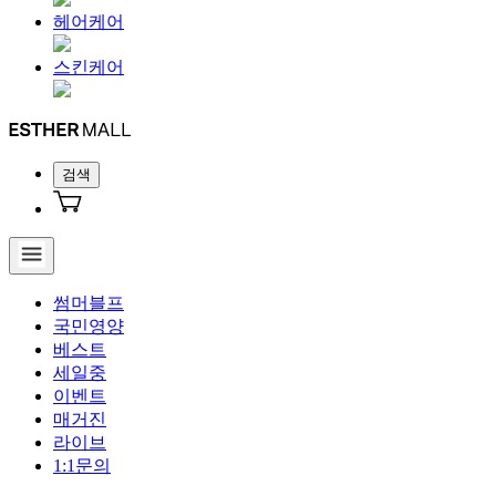
헤어케어
스킨케어
검색
썸머블프
국민영양
베스트
세일중
이벤트
매거진
라이브
1:1문의