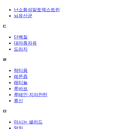
난소화성말토덱스트린
뇌유산균
ㄷ
단백질
대마종자유
도라지
ㄹ
락티움
레몬즙
레티놀
루바브
루테인·지아잔틴
류신
ㅁ
마시는 샐러드
말차