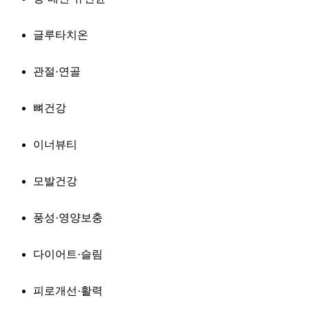
글루타치온
관절·연골
뼈건강
이너뷰티
모발건강
풍성·영양보충
다이어트·슬림
피로개선·활력