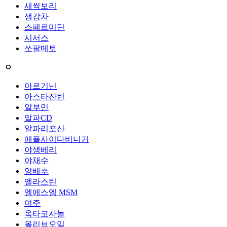
새싹보리
생강차
스페르미딘
시서스
쏘팔메토
ㅇ
아르기닌
아스타잔틴
알부민
알파CD
알파리포산
애플사이다비니거
야생베리
야채수
양배추
엘라스틴
엠에스엠 MSM
여주
옥타코사놀
올리브오일