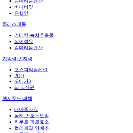
감마리놀렌산
바나바잎
은행잎
콜레스테롤
카테킨·녹차추출물
식이섬유
감마리놀렌산
기억력·인지력
포스파티딜세린
PQQ
오메가3
뇌 유산균
헬시푸드·과채
대마종자유
올리브·호두오일
카무트·파로효소
컬리케일·양배추