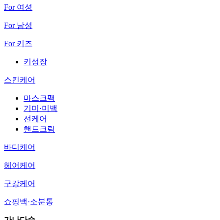
For 여성
For 남성
For 키즈
키성장
스킨케어
마스크팩
기미·미백
선케어
핸드크림
바디케어
헤어케어
구강케어
쇼핑백·소분통
가나다순