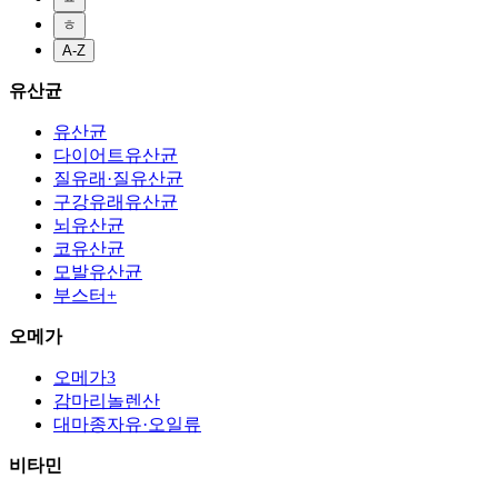
ㅎ
A-Z
유산균
유산균
다이어트유산균
질유래·질유산균
구강유래유산균
뇌유산균
코유산균
모발유산균
부스터+
오메가
오메가3
감마리놀렌산
대마종자유·오일류
비타민