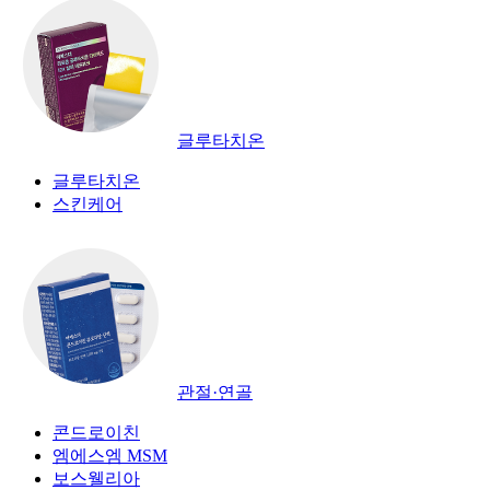
글루타치온
글루타치온
스킨케어
관절·연골
콘드로이친
엠에스엠 MSM
보스웰리아