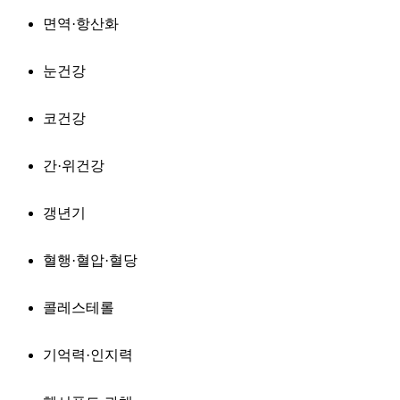
면역·항산화
눈건강
코건강
간·위건강
갱년기
혈행·혈압·혈당
콜레스테롤
기억력·인지력