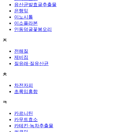
유산균발효굴추출물
은행잎
이노시톨
이소플라본
인동덩굴꽃봉오리
ㅈ
전해질
제비집
질유래·질유산균
ㅊ
차전자피
초록입홍합
ㅋ
카르니틴
카무트효소
카테킨·녹차추출물
커큐민