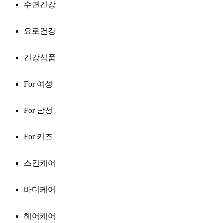
수면건강
요로건강
건강식품
For 여성
For 남성
For 키즈
스킨케어
바디케어
헤어케어