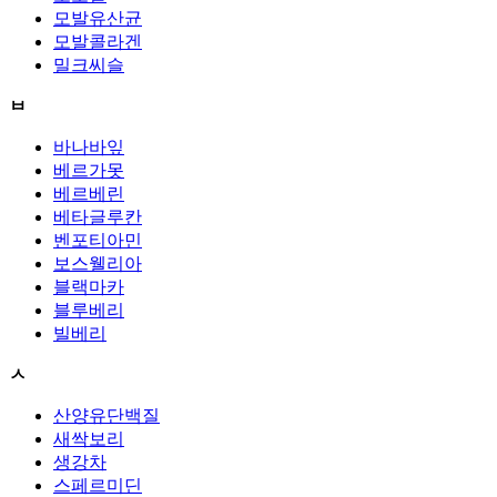
모발유산균
모발콜라겐
밀크씨슬
ㅂ
바나바잎
베르가못
베르베린
베타글루칸
벤포티아민
보스웰리아
블랙마카
블루베리
빌베리
ㅅ
산양유단백질
새싹보리
생강차
스페르미딘