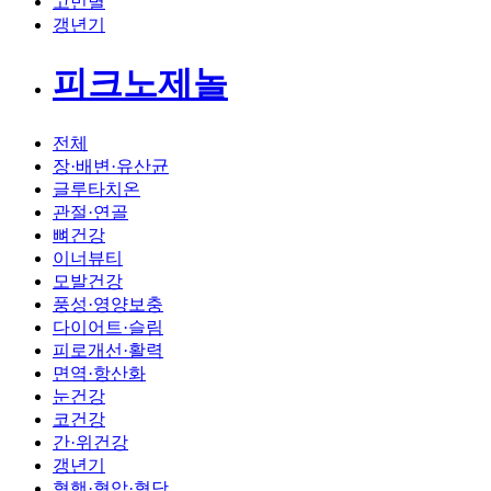
고민별
갱년기
피크노제놀
전체
장·배변·유산균
글루타치온
관절·연골
뼈건강
이너뷰티
모발건강
풍성·영양보충
다이어트·슬림
피로개선·활력
면역·항산화
눈건강
코건강
간·위건강
갱년기
혈행·혈압·혈당