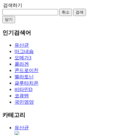
검색하기
취소
검색
닫기
인기검색어
유산균
마그네슘
오메가3
콜라겐
콘드로이친
멜라토닌
글루타치온
비타민D
코큐텐
국민영양
카테고리
유산균