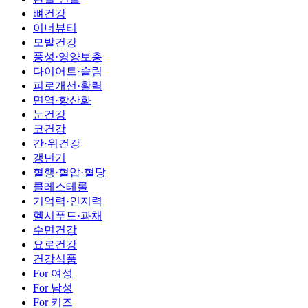
뼈건강
이너뷰티
모발건강
풍성·영양보충
다이어트·슬림
피로개선·활력
면역·항산화
눈건강
코건강
간·위건강
갱년기
혈행·혈압·혈당
콜레스테롤
기억력·인지력
헬시푸드·과채
수면건강
요로건강
건강식품
For 여성
For 남성
For 키즈