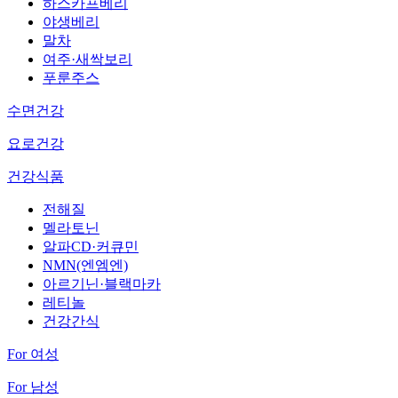
하스카프베리
야생베리
말차
여주·새싹보리
푸룬주스
수면건강
요로건강
건강식품
전해질
멜라토닌
알파CD·커큐민
NMN(엔엠엔)
아르기닌·블랙마카
레티놀
건강간식
For 여성
For 남성