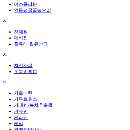
이소플라본
인동덩굴꽃봉오리
ㅈ
전해질
제비집
질유래·질유산균
ㅊ
차전자피
초록입홍합
ㅋ
카르니틴
카무트효소
카테킨·녹차추출물
커큐민
케라틴
케일
코엔자임Q10