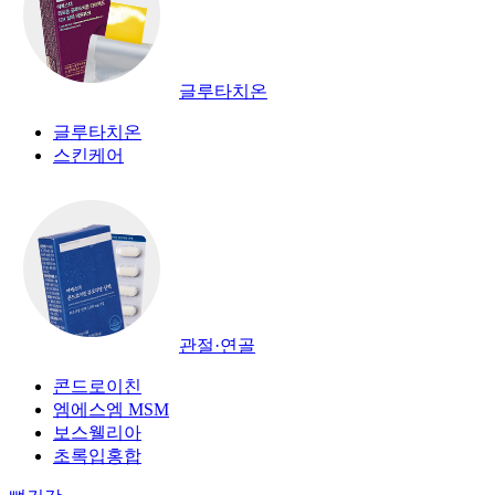
글루타치온
글루타치온
스킨케어
관절·연골
콘드로이친
엠에스엠 MSM
보스웰리아
초록입홍합