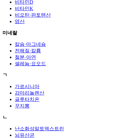
비타민D
비타민K
비오틴·판토텐산
엽산
미네랄
칼슘·마그네슘
전해질·칼륨
철분·아연
셀레늄·요오드
ㄱ
가르시니아
감마리놀렌산
글루타치온
꾸지뽕
ㄴ
난소화성말토덱스트린
뇌유산균