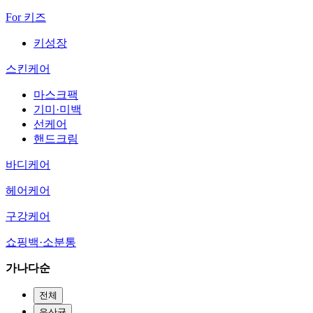
For 키즈
키성장
스킨케어
마스크팩
기미·미백
선케어
핸드크림
바디케어
헤어케어
구강케어
쇼핑백·소분통
가나다순
전체
유산균