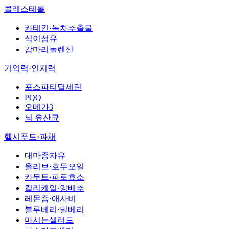
콜레스테롤
카테킨·녹차추출물
식이섬유
감마리놀렌산
기억력·인지력
포스파티딜세린
PQQ
오메가3
뇌 유산균
헬시푸드·과채
대마종자유
올리브·호두오일
카무트·파로효소
컬리케일·양배추
레몬즙·애사비
블루베리·빌베리
마시는샐러드