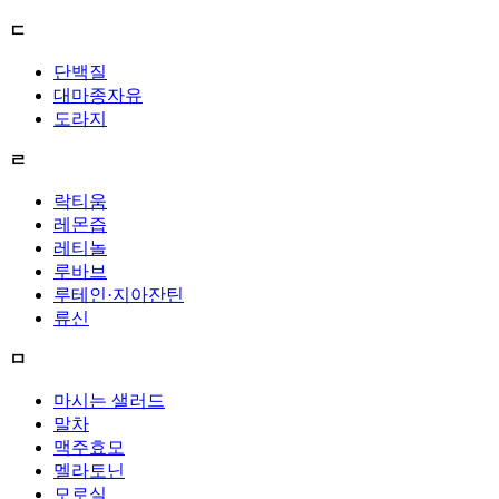
ㄷ
단백질
대마종자유
도라지
ㄹ
락티움
레몬즙
레티놀
루바브
루테인·지아잔틴
류신
ㅁ
마시는 샐러드
말차
맥주효모
멜라토닌
모로실