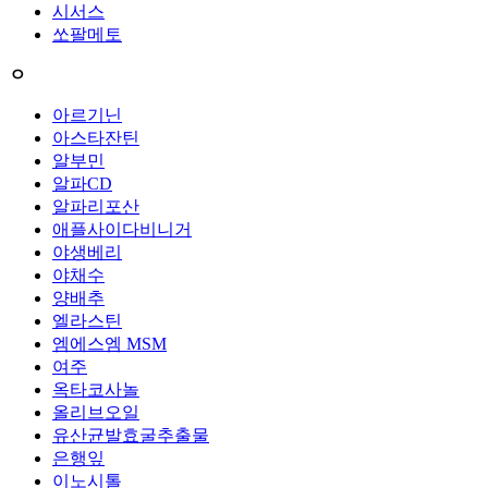
시서스
쏘팔메토
ㅇ
아르기닌
아스타잔틴
알부민
알파CD
알파리포산
애플사이다비니거
야생베리
야채수
양배추
엘라스틴
엠에스엠 MSM
여주
옥타코사놀
올리브오일
유산균발효굴추출물
은행잎
이노시톨