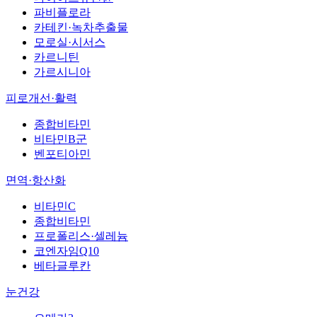
파비플로라
카테킨·녹차추출물
모로실·시서스
카르니틴
가르시니아
피로개선·활력
종합비타민
비타민B군
벤포티아민
면역·항산화
비타민C
종합비타민
프로폴리스·셀레늄
코엔자임Q10
베타글루칸
눈건강