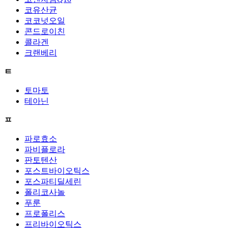
코유산균
코코넛오일
콘드로이친
콜라겐
크랜베리
ㅌ
토마토
테아닌
ㅍ
파로효소
파비플로라
판토텐산
포스트바이오틱스
포스파티딜세린
폴리코사놀
푸룬
프로폴리스
프리바이오틱스