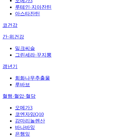
오메가3
루테인·지아잔틴
아스타잔틴
코건강
간·위건강
밀크씨슬
그린세라·꾸지뽕
갱년기
회화나무추출물
루바브
혈행·혈압·혈당
오메가3
코엔자임Q10
감마리놀렌산
바나바잎
은행잎