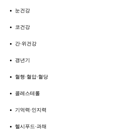
눈건강
코건강
간·위건강
갱년기
혈행·혈압·혈당
콜레스테롤
기억력·인지력
헬시푸드·과채