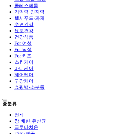
콜레스테롤
기억력·인지력
헬시푸드·과채
수면건강
요로건강
건강식품
For 여성
For 남성
For 키즈
스킨케어
바디케어
헤어케어
구강케어
쇼핑백·소분통
중분류
전체
장·배변·유산균
글루타치온
관절·연골