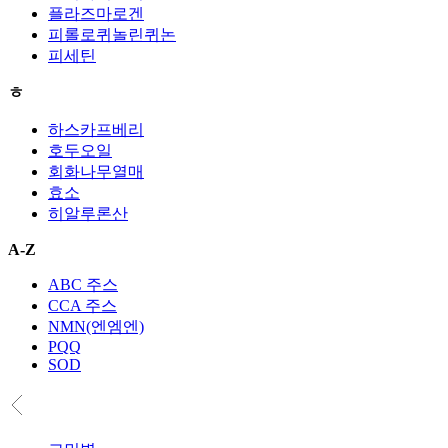
플라즈마로겐
피롤로퀴놀린퀴논
피세틴
ㅎ
하스카프베리
호두오일
회화나무열매
효소
히알루론산
A-Z
ABC 주스
CCA 주스
NMN(엔엠엔)
PQQ
SOD