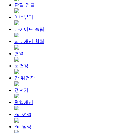
관절·연골
이너뷰티
다이어트·슬림
피로개선·활력
면역
눈건강
간·위건강
갱년기
혈행개선
For 여성
For 남성