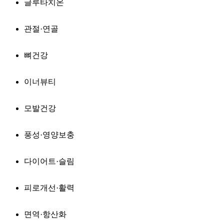
글루타치온
관절·연골
뼈건강
이너뷰티
모발건강
풍성·영양보충
다이어트·슬림
피로개선·활력
면역·항산화