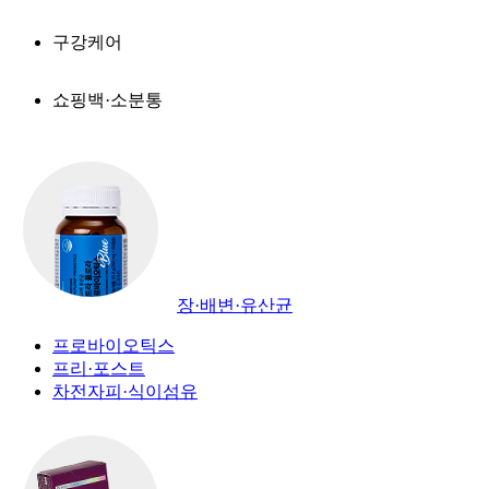
구강케어
쇼핑백·소분통
장·배변·유산균
프로바이오틱스
프리·포스트
차전자피·식이섬유