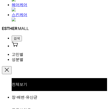
헤어케어
스킨케어
검색
고민별
성분별
전체보기
장·배변·유산균