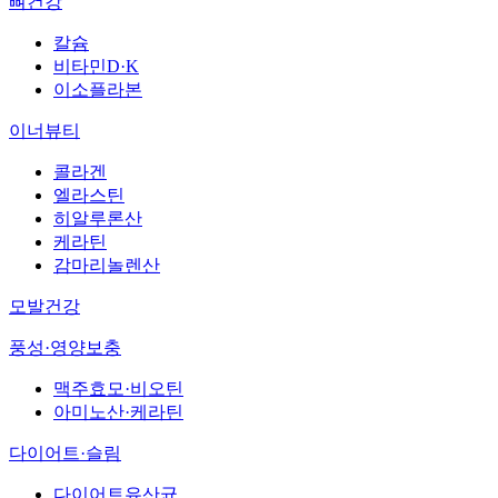
뼈건강
칼슘
비타민D·K
이소플라본
이너뷰티
콜라겐
엘라스틴
히알루론산
케라틴
감마리놀렌산
모발건강
풍성·영양보충
맥주효모·비오틴
아미노산·케라틴
다이어트·슬림
다이어트유산균