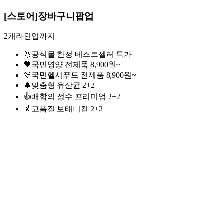
[스토어]장바구니팝업
2개라인업까지
🥇공식몰 한정 베스트셀러 특가
🧡국민영양 전제품 8,900원~
💚국민헬시푸드 전제품 8,900원~
🔔맞춤형 유산균 2+2
👍배합의 정수 프리미엄 2+2
🥬고품질 보태니컬 2+2