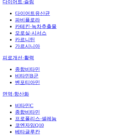
다이어트·슬림
다이어트유산균
파비플로라
카테킨·녹차추출물
모로실·시서스
카르니틴
가르시니아
피로개선·활력
종합비타민
비타민B군
벤포티아민
면역·항산화
비타민C
종합비타민
프로폴리스·셀레늄
코엔자임Q10
베타글루칸