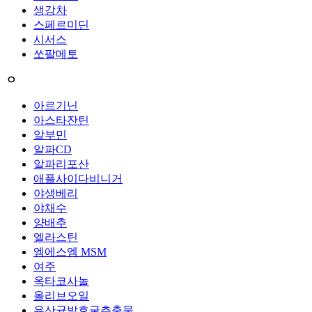
생강차
스페르미딘
시서스
쏘팔메토
ㅇ
아르기닌
아스타잔틴
알부민
알파CD
알파리포산
애플사이다비니거
야생베리
야채수
양배추
엘라스틴
엠에스엠 MSM
여주
옥타코사놀
올리브오일
유산균발효굴추출물