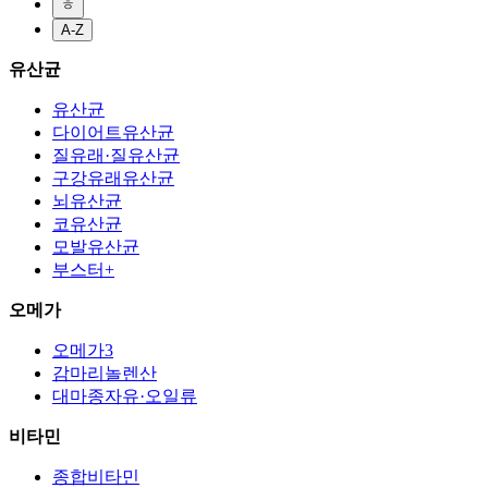
ㅎ
A-Z
유산균
유산균
다이어트유산균
질유래·질유산균
구강유래유산균
뇌유산균
코유산균
모발유산균
부스터+
오메가
오메가3
감마리놀렌산
대마종자유·오일류
비타민
종합비타민