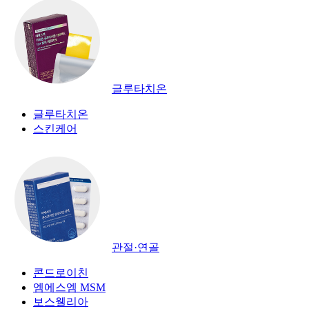
글루타치온
글루타치온
스킨케어
관절·연골
콘드로이친
엠에스엠 MSM
보스웰리아