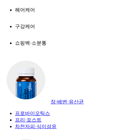
헤어케어
구강케어
쇼핑백·소분통
장·배변·유산균
프로바이오틱스
프리·포스트
차전자피·식이섬유