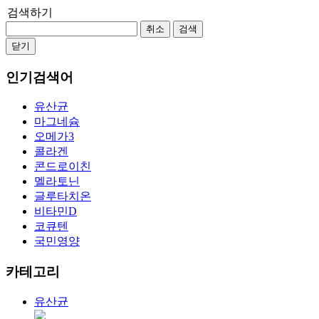
검색하기
취소
검색
닫기
인기검색어
유산균
마그네슘
오메가3
콜라겐
콘드로이친
멜라토닌
글루타치온
비타민D
코큐텐
국민영양
카테고리
유산균