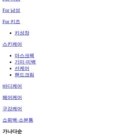
For 남성
For 키즈
키성장
스킨케어
마스크팩
기미·미백
선케어
핸드크림
바디케어
헤어케어
구강케어
쇼핑백·소분통
가나다순