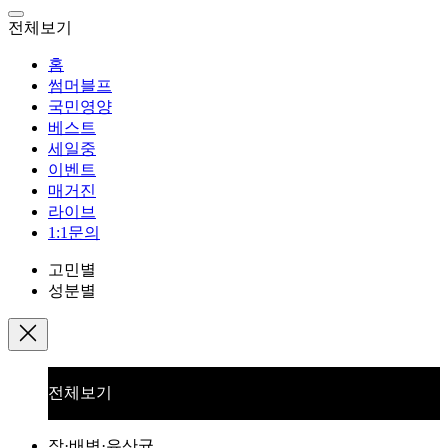
전체보기
홈
썸머블프
국민영양
베스트
세일중
이벤트
매거진
라이브
1:1문의
고민별
성분별
전체보기
장·배변·유산균