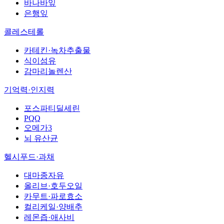
바나바잎
은행잎
콜레스테롤
카테킨·녹차추출물
식이섬유
감마리놀렌산
기억력·인지력
포스파티딜세린
PQQ
오메가3
뇌 유산균
헬시푸드·과채
대마종자유
올리브·호두오일
카무트·파로효소
컬리케일·양배추
레몬즙·애사비