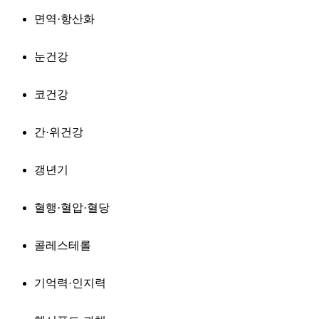
면역·항산화
눈건강
코건강
간·위건강
갱년기
혈행·혈압·혈당
콜레스테롤
기억력·인지력