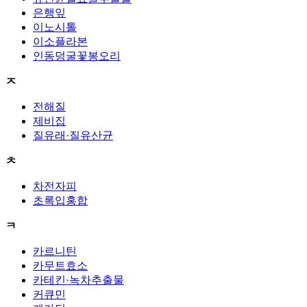
은행잎
이노시톨
이소플라본
인동덩굴꽃봉오리
ㅈ
전해질
제비집
질유래·질유산균
ㅊ
차전자피
초록입홍합
ㅋ
카르니틴
카무트효소
카테킨·녹차추출물
커큐민