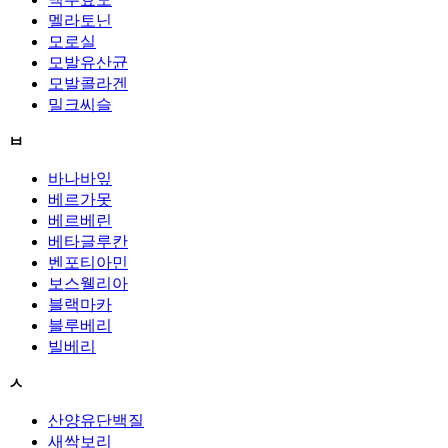
멜라토닌
모로실
모발유산균
모발콜라겐
밀크씨슬
ㅂ
바나바잎
베르가못
베르베린
베타글루칸
벤포티아민
보스웰리아
블랙마카
블루베리
빌베리
ㅅ
산양유단백질
새싹보리