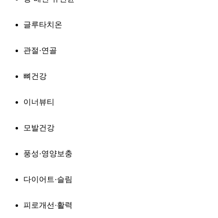
글루타치온
관절·연골
뼈건강
이너뷰티
모발건강
풍성·영양보충
다이어트·슬림
피로개선·활력