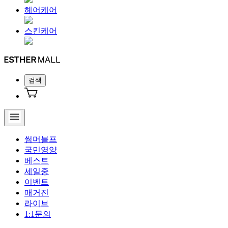
헤어케어
스킨케어
검색
썸머블프
국민영양
베스트
세일중
이벤트
매거진
라이브
1:1문의