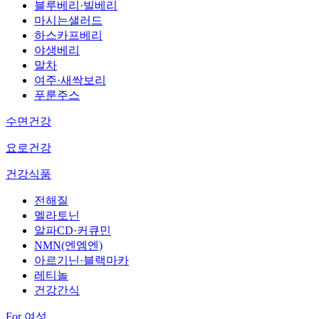
블루베리·빌베리
마시는샐러드
하스카프베리
야생베리
말차
여주·새싹보리
푸룬주스
수면건강
요로건강
건강식품
전해질
멜라토닌
알파CD·커큐민
NMN(엔엠엔)
아르기닌·블랙마카
레티놀
건강간식
For 여성