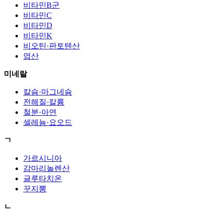
비타민B군
비타민C
비타민D
비타민K
비오틴·판토텐산
엽산
미네랄
칼슘·마그네슘
전해질·칼륨
철분·아연
셀레늄·요오드
ㄱ
가르시니아
감마리놀렌산
글루타치온
꾸지뽕
ㄴ