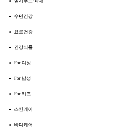
헬시푸드·과채
수면건강
요로건강
건강식품
For 여성
For 남성
For 키즈
스킨케어
바디케어