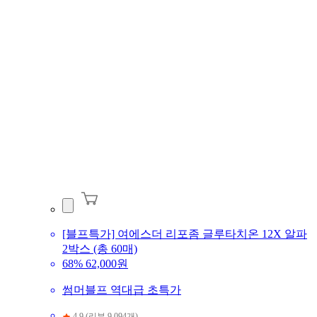
[블프특가] 여에스더 리포좀 글루타치온 12X 알파
2박스 (총 60매)
68%
62,000원
썸머블프 역대급 초특가
4.9 (리뷰 9,094개)