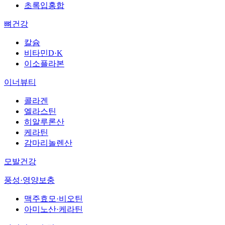
초록입홍합
뼈건강
칼슘
비타민D·K
이소플라본
이너뷰티
콜라겐
엘라스틴
히알루론산
케라틴
감마리놀렌산
모발건강
풍성·영양보충
맥주효모·비오틴
아미노산·케라틴