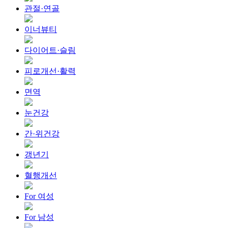
관절·연골
이너뷰티
다이어트·슬림
피로개선·활력
면역
눈건강
간·위건강
갱년기
혈행개선
For 여성
For 남성