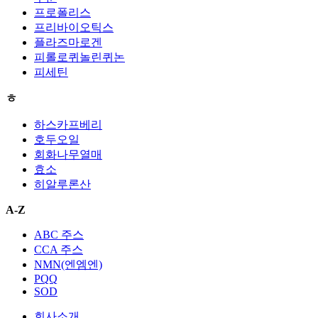
프로폴리스
프리바이오틱스
플라즈마로겐
피롤로퀴놀린퀴논
피세틴
ㅎ
하스카프베리
호두오일
회화나무열매
효소
히알루론산
A-Z
ABC 주스
CCA 주스
NMN(엔엠엔)
PQQ
SOD
회사소개