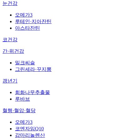
눈건강
오메가3
루테인·지아잔틴
아스타잔틴
코건강
간·위건강
밀크씨슬
그린세라·꾸지뽕
갱년기
회화나무추출물
루바브
혈행·혈압·혈당
오메가3
코엔자임Q10
감마리놀렌산