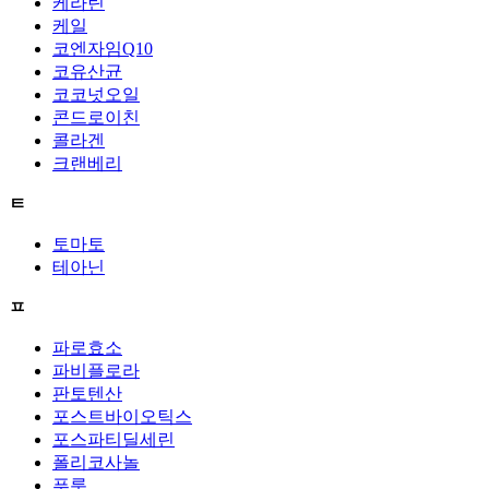
케라틴
케일
코엔자임Q10
코유산균
코코넛오일
콘드로이친
콜라겐
크랜베리
ㅌ
토마토
테아닌
ㅍ
파로효소
파비플로라
판토텐산
포스트바이오틱스
포스파티딜세린
폴리코사놀
푸룬