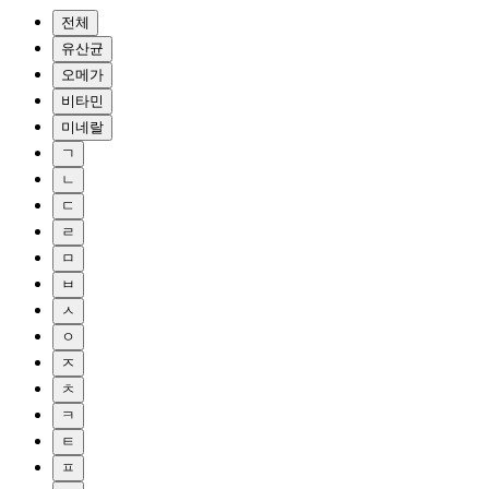
전체
유산균
오메가
비타민
미네랄
ㄱ
ㄴ
ㄷ
ㄹ
ㅁ
ㅂ
ㅅ
ㅇ
ㅈ
ㅊ
ㅋ
ㅌ
ㅍ