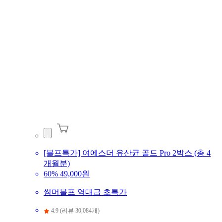
[블프특가] 여에스더 유산균 골드 Pro 2박스 (총 4
개월분)
60%
49,000원
썸머블프 역대급 초특가
4.9 (리뷰 30,084개)