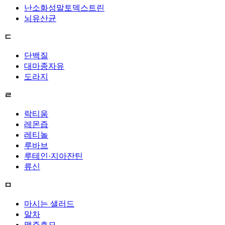
난소화성말토덱스트린
뇌유산균
ㄷ
단백질
대마종자유
도라지
ㄹ
락티움
레몬즙
레티놀
루바브
루테인·지아잔틴
류신
ㅁ
마시는 샐러드
말차
맥주효모