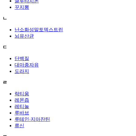
글루타치온
꾸지뽕
ㄴ
난소화성말토덱스트린
뇌유산균
ㄷ
단백질
대마종자유
도라지
ㄹ
락티움
레몬즙
레티놀
루바브
루테인·지아잔틴
류신