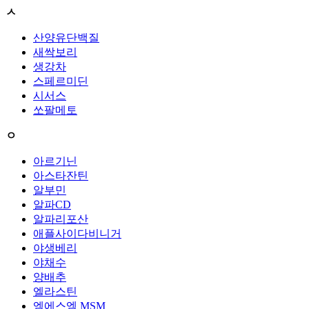
ㅅ
산양유단백질
새싹보리
생강차
스페르미딘
시서스
쏘팔메토
ㅇ
아르기닌
아스타잔틴
알부민
알파CD
알파리포산
애플사이다비니거
야생베리
야채수
양배추
엘라스틴
엠에스엠 MSM