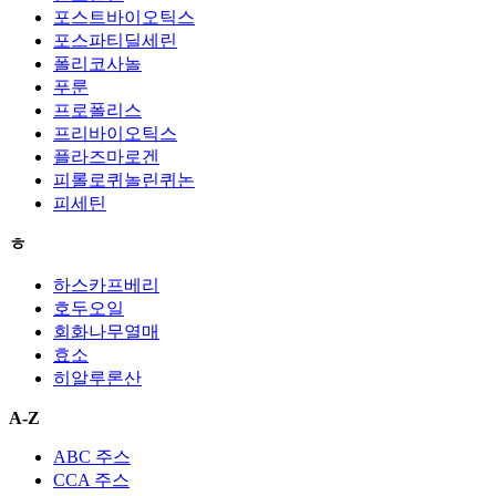
포스트바이오틱스
포스파티딜세린
폴리코사놀
푸룬
프로폴리스
프리바이오틱스
플라즈마로겐
피롤로퀴놀린퀴논
피세틴
ㅎ
하스카프베리
호두오일
회화나무열매
효소
히알루론산
A-Z
ABC 주스
CCA 주스