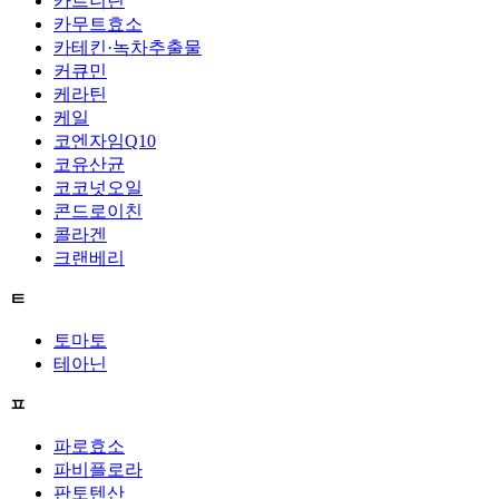
카르니틴
카무트효소
카테킨·녹차추출물
커큐민
케라틴
케일
코엔자임Q10
코유산균
코코넛오일
콘드로이친
콜라겐
크랜베리
ㅌ
토마토
테아닌
ㅍ
파로효소
파비플로라
판토텐산