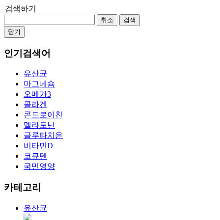
검색하기
취소
검색
닫기
인기검색어
유산균
마그네슘
오메가3
콜라겐
콘드로이친
멜라토닌
글루타치온
비타민D
코큐텐
국민영양
카테고리
유산균