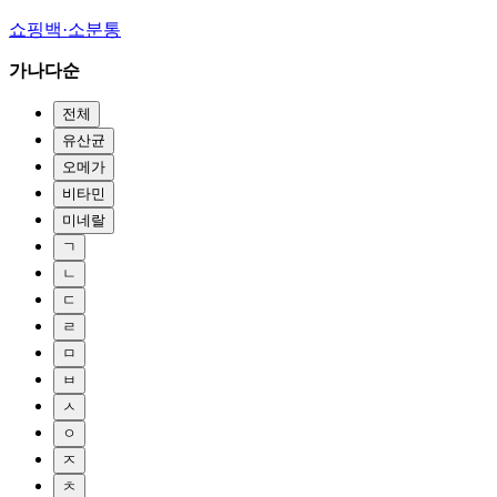
쇼핑백·소분통
가나다순
전체
유산균
오메가
비타민
미네랄
ㄱ
ㄴ
ㄷ
ㄹ
ㅁ
ㅂ
ㅅ
ㅇ
ㅈ
ㅊ