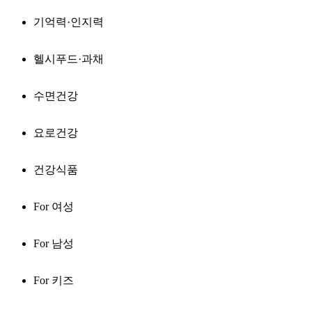
기억력·인지력
헬시푸드·과채
수면건강
요로건강
건강식품
For 여성
For 남성
For 키즈