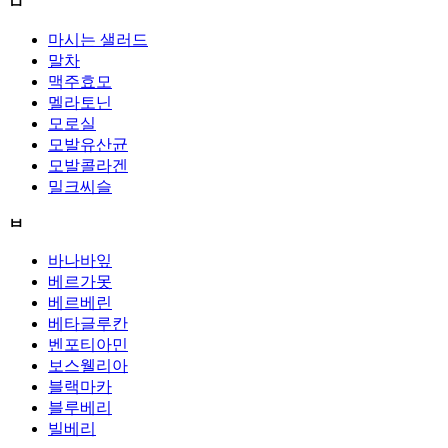
ㅁ
마시는 샐러드
말차
맥주효모
멜라토닌
모로실
모발유산균
모발콜라겐
밀크씨슬
ㅂ
바나바잎
베르가못
베르베린
베타글루칸
벤포티아민
보스웰리아
블랙마카
블루베리
빌베리