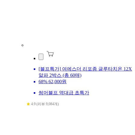
[블프특가] 여에스더 리포좀 글루타치온 12X
알파 2박스 (총 60매)
68%
62,000원
썸머블프 역대급 초특가
4.9 (리뷰 9,084개)