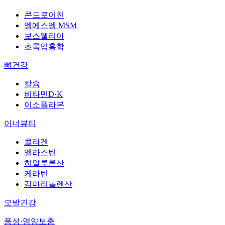
콘드로이친
엠에스엠 MSM
보스웰리아
초록입홍합
뼈건강
칼슘
비타민D·K
이소플라본
이너뷰티
콜라겐
엘라스틴
히알루론산
케라틴
감마리놀렌산
모발건강
풍성·영양보충