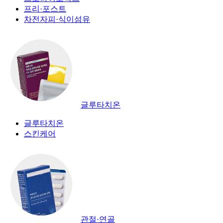
프리·포스트
차전자피·식이섬유
글루타치온
글루타치온
스킨케어
관절·연골