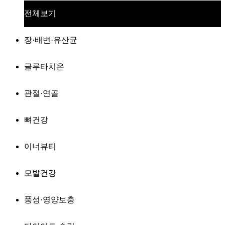
전체보기
장·배변·유산균
글루타치온
관절·연골
뼈건강
이너뷰티
모발건강
풍성·영양보충