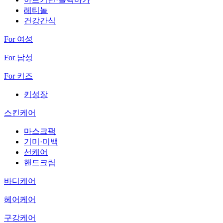
레티놀
건강간식
For 여성
For 남성
For 키즈
키성장
스킨케어
마스크팩
기미·미백
선케어
핸드크림
바디케어
헤어케어
구강케어