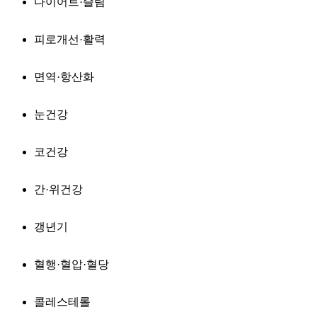
다이어트·슬림
피로개선·활력
면역·항산화
눈건강
코건강
간·위건강
갱년기
혈행·혈압·혈당
콜레스테롤