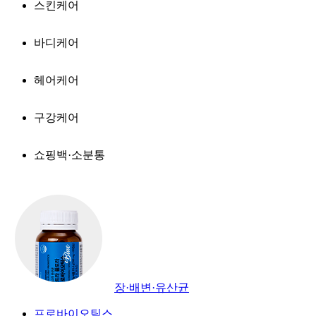
스킨케어
바디케어
헤어케어
구강케어
쇼핑백·소분통
장·배변·유산균
프로바이오틱스