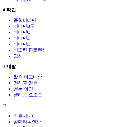
비타민
종합비타민
비타민B군
비타민C
비타민D
비타민K
비오틴·판토텐산
엽산
미네랄
칼슘·마그네슘
전해질·칼륨
철분·아연
셀레늄·요오드
ㄱ
가르시니아
감마리놀렌산