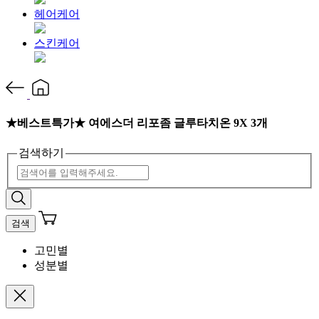
헤어케어
스킨케어
★베스트특가★ 여에스더 리포좀 글루타치온 9X 3개
검색하기
검색
고민별
성분별