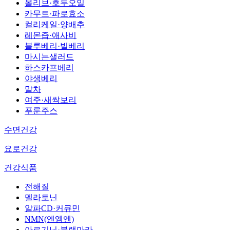
올리브·호두오일
카무트·파로효소
컬리케일·양배추
레몬즙·애사비
블루베리·빌베리
마시는샐러드
하스카프베리
야생베리
말차
여주·새싹보리
푸룬주스
수면건강
요로건강
건강식품
전해질
멜라토닌
알파CD·커큐민
NMN(엔엠엔)
아르기닌·블랙마카