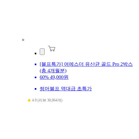
[블프특가] 여에스더 유산균 골드 Pro 2박스
(총 4개월분)
60%
49,000원
썸머블프 역대급 초특가
4.9 (리뷰 30,064개)