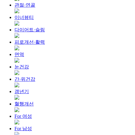
관절·연골
이너뷰티
다이어트·슬림
피로개선·활력
면역
눈건강
간·위건강
갱년기
혈행개선
For 여성
For 남성