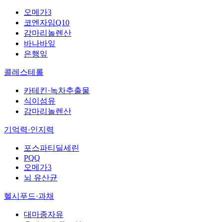
오메가3
코엔자임Q10
감마리놀렌산
바나바잎
은행잎
콜레스테롤
카테킨·녹차추출물
식이섬유
감마리놀렌산
기억력·인지력
포스파티딜세린
PQQ
오메가3
뇌 유산균
헬시푸드·과채
대마종자유