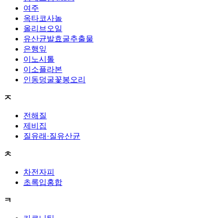
여주
옥타코사놀
올리브오일
유산균발효굴추출물
은행잎
이노시톨
이소플라본
인동덩굴꽃봉오리
ㅈ
전해질
제비집
질유래·질유산균
ㅊ
차전자피
초록입홍합
ㅋ