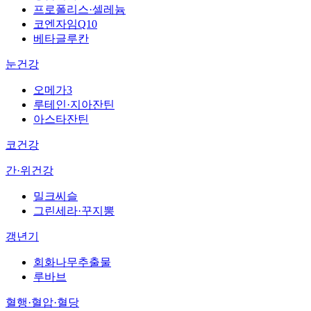
프로폴리스·셀레늄
코엔자임Q10
베타글루칸
눈건강
오메가3
루테인·지아잔틴
아스타잔틴
코건강
간·위건강
밀크씨슬
그린세라·꾸지뽕
갱년기
회화나무추출물
루바브
혈행·혈압·혈당