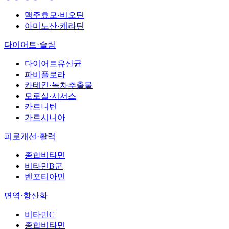
맥주효모·비오틴
아미노산·케라틴
다이어트·슬림
다이어트유산균
파비플로라
카테킨·녹차추출물
모로실·시서스
카르니틴
가르시니아
피로개선·활력
종합비타민
비타민B군
벤포티아민
면역·항산화
비타민C
종합비타민