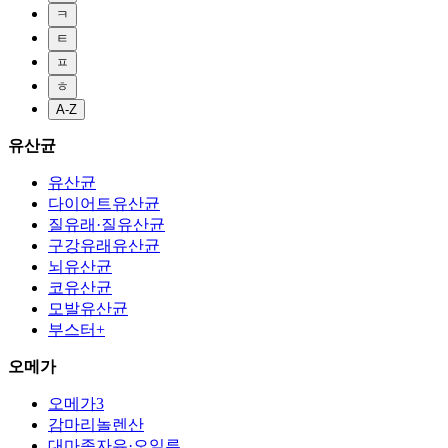
ㅋ
ㅌ
ㅍ
ㅎ
A-Z
유산균
유산균
다이어트유산균
질유래·질유산균
구강유래유산균
뇌유산균
코유산균
모발유산균
부스터+
오메가
오메가3
감마리놀렌산
대마종자유·오일류