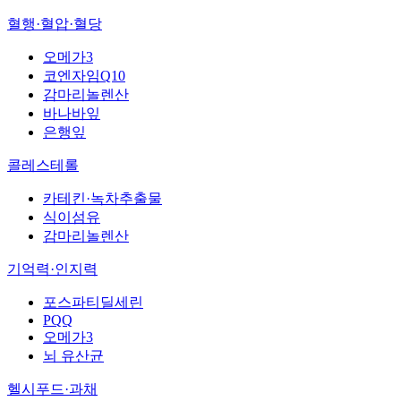
혈행·혈압·혈당
오메가3
코엔자임Q10
감마리놀렌산
바나바잎
은행잎
콜레스테롤
카테킨·녹차추출물
식이섬유
감마리놀렌산
기억력·인지력
포스파티딜세린
PQQ
오메가3
뇌 유산균
헬시푸드·과채