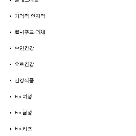
기억력·인지력
헬시푸드·과채
수면건강
요로건강
건강식품
For 여성
For 남성
For 키즈