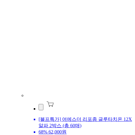
[블프특가] 여에스더 리포좀 글루타치온 12X
알파 2박스 (총 60매)
68%
62,000원