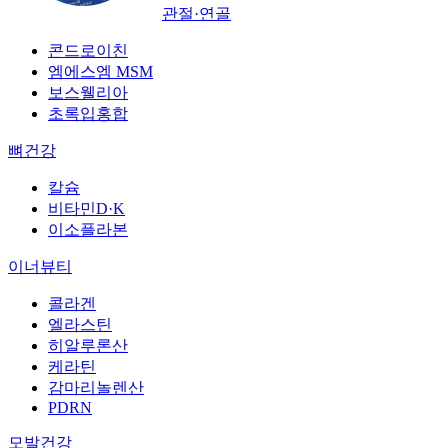
관절·연골
콘드로이친
엠에스엠 MSM
보스웰리아
초록입홍합
뼈건강
칼슘
비타민D·K
이소플라본
이너뷰티
콜라겐
엘라스틴
히알루론산
케라틴
감마리놀렌산
PDRN
모발건강