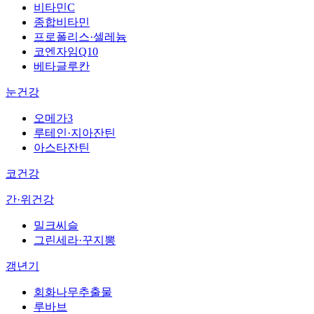
비타민C
종합비타민
프로폴리스·셀레늄
코엔자임Q10
베타글루칸
눈건강
오메가3
루테인·지아잔틴
아스타잔틴
코건강
간·위건강
밀크씨슬
그린세라·꾸지뽕
갱년기
회화나무추출물
루바브