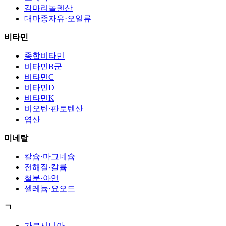
감마리놀렌산
대마종자유·오일류
비타민
종합비타민
비타민B군
비타민C
비타민D
비타민K
비오틴·판토텐산
엽산
미네랄
칼슘·마그네슘
전해질·칼륨
철분·아연
셀레늄·요오드
ㄱ
가르시니아