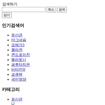
검색하기
취소
검색
닫기
인기검색어
유산균
마그네슘
오메가3
콜라겐
콘드로이친
멜라토닌
글루타치온
비타민D
코큐텐
국민영양
카테고리
유산균