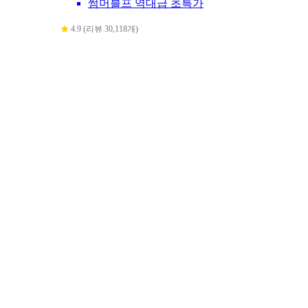
썸머블프 역대급 초특가
4.9 (리뷰 30,118개)