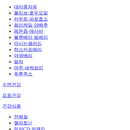
대마종자유
올리브·호두오일
카무트·파로효소
컬리케일·양배추
레몬즙·애사비
블루베리·빌베리
마시는샐러드
하스카프베리
야생베리
말차
여주·새싹보리
푸룬주스
수면건강
요로건강
건강식품
전해질
멜라토닌
알파CD·커큐민