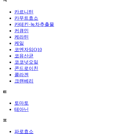
ㅋ
카르니틴
카무트효소
카테킨·녹차추출물
커큐민
케라틴
케일
코엔자임Q10
코유산균
코코넛오일
콘드로이친
콜라겐
크랜베리
ㅌ
토마토
테아닌
ㅍ
파로효소