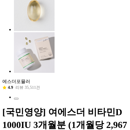
에스더포뮬러
4.9
리뷰 35,511건
[국민영양] 여에스더 비타민D
1000IU 3개월분 (1개월당 2,967