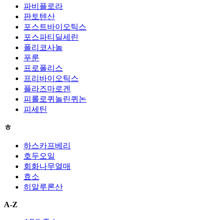
파비플로라
판토텐산
포스트바이오틱스
포스파티딜세린
폴리코사놀
푸룬
프로폴리스
프리바이오틱스
플라즈마로겐
피롤로퀴놀린퀴논
피세틴
ㅎ
하스카프베리
호두오일
회화나무열매
효소
히알루론산
A-Z