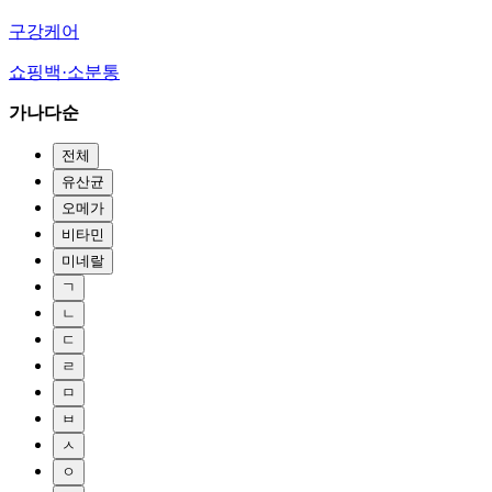
구강케어
쇼핑백·소분통
가나다순
전체
유산균
오메가
비타민
미네랄
ㄱ
ㄴ
ㄷ
ㄹ
ㅁ
ㅂ
ㅅ
ㅇ