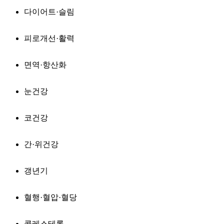
다이어트·슬림
피로개선·활력
면역·항산화
눈건강
코건강
간·위건강
갱년기
혈행·혈압·혈당
콜레스테롤