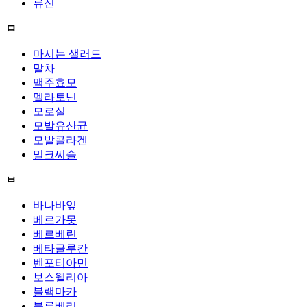
류신
ㅁ
마시는 샐러드
말차
맥주효모
멜라토닌
모로실
모발유산균
모발콜라겐
밀크씨슬
ㅂ
바나바잎
베르가못
베르베린
베타글루칸
벤포티아민
보스웰리아
블랙마카
블루베리