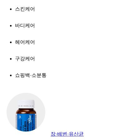
스킨케어
바디케어
헤어케어
구강케어
쇼핑백·소분통
장·배변·유산균