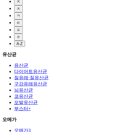
ㅈ
ㅊ
ㅋ
ㅌ
ㅍ
ㅎ
A-Z
유산균
유산균
다이어트유산균
질유래·질유산균
구강유래유산균
뇌유산균
코유산균
모발유산균
부스터+
오메가
오메가3