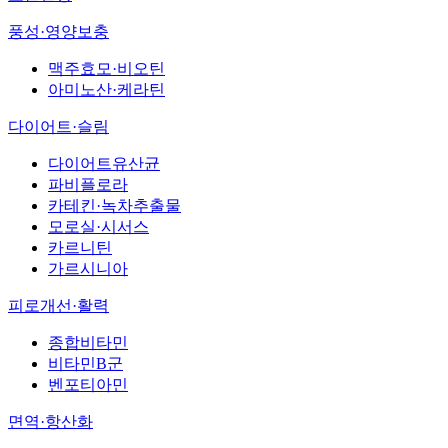
풍성·영양보충
맥주효모·비오틴
아미노산·케라틴
다이어트·슬림
다이어트유산균
파비플로라
카테킨·녹차추출물
모로실·시서스
카르니틴
가르시니아
피로개선·활력
종합비타민
비타민B군
벤포티아민
면역·항산화