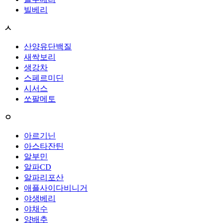
빌베리
ㅅ
산양유단백질
새싹보리
생강차
스페르미딘
시서스
쏘팔메토
ㅇ
아르기닌
아스타잔틴
알부민
알파CD
알파리포산
애플사이다비니거
야생베리
야채수
양배추