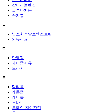
감마리놀렌산
글루타치온
꾸지뽕
ㄴ
난소화성말토덱스트린
뇌유산균
ㄷ
단백질
대마종자유
도라지
ㄹ
락티움
레몬즙
레티놀
루바브
루테인·지아잔틴