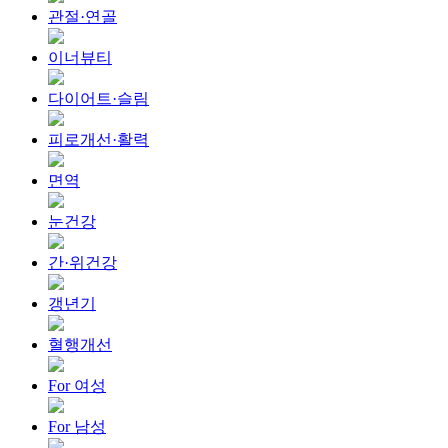
관절·연골
이너뷰티
다이어트·슬림
피로개선·활력
면역
눈건강
간·위건강
갱년기
혈행개선
For 여성
For 남성