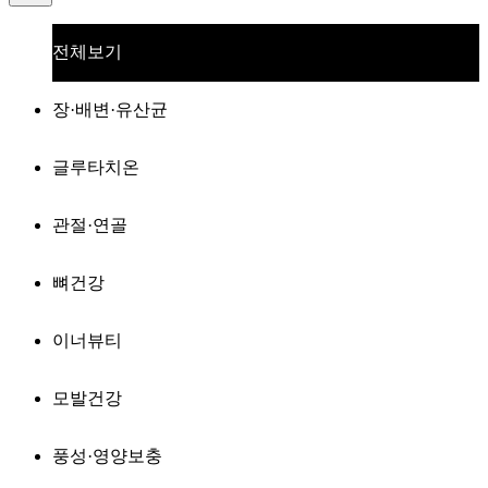
전체보기
장·배변·유산균
글루타치온
관절·연골
뼈건강
이너뷰티
모발건강
풍성·영양보충