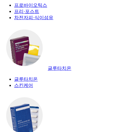
프로바이오틱스
프리·포스트
차전자피·식이섬유
글루타치온
글루타치온
스킨케어