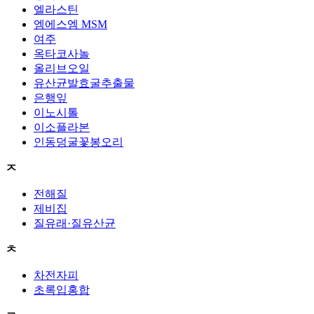
엘라스틴
엠에스엠 MSM
여주
옥타코사놀
올리브오일
유산균발효굴추출물
은행잎
이노시톨
이소플라본
인동덩굴꽃봉오리
ㅈ
전해질
제비집
질유래·질유산균
ㅊ
차전자피
초록입홍합