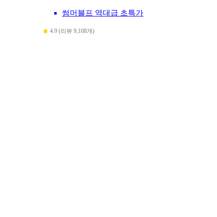
썸머블프 역대급 초특가
4.9 (리뷰 9,108개)