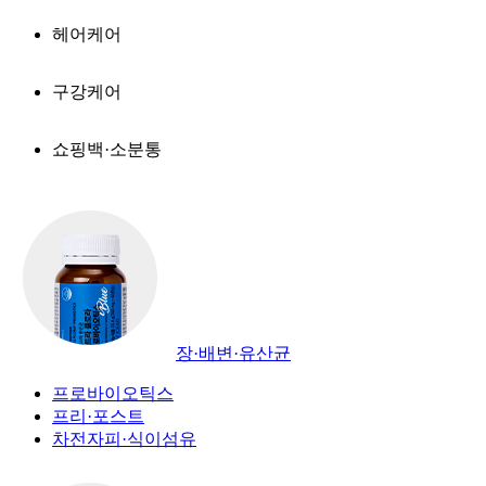
헤어케어
구강케어
쇼핑백·소분통
장·배변·유산균
프로바이오틱스
프리·포스트
차전자피·식이섬유