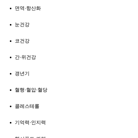
면역·항산화
눈건강
코건강
간·위건강
갱년기
혈행·혈압·혈당
콜레스테롤
기억력·인지력