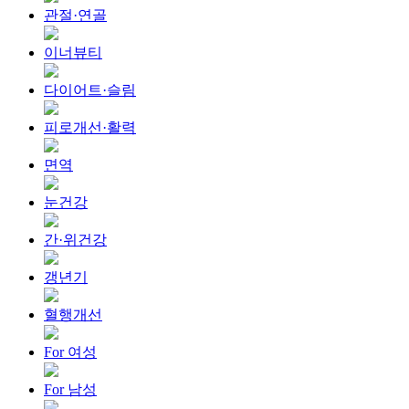
관절·연골
이너뷰티
다이어트·슬림
피로개선·활력
면역
눈건강
간·위건강
갱년기
혈행개선
For 여성
For 남성