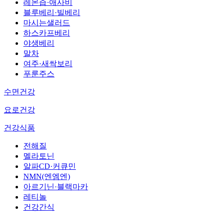
레몬즙·애사비
블루베리·빌베리
마시는샐러드
하스카프베리
야생베리
말차
여주·새싹보리
푸룬주스
수면건강
요로건강
건강식품
전해질
멜라토닌
알파CD·커큐민
NMN(엔엠엔)
아르기닌·블랙마카
레티놀
건강간식