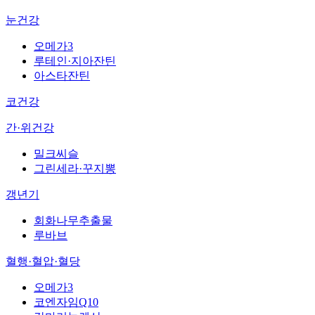
눈건강
오메가3
루테인·지아잔틴
아스타잔틴
코건강
간·위건강
밀크씨슬
그린세라·꾸지뽕
갱년기
회화나무추출물
루바브
혈행·혈압·혈당
오메가3
코엔자임Q10