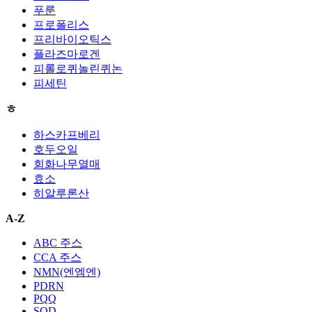
푸룬
프로폴리스
프리바이오틱스
플라즈마로겐
피롤로퀴놀린퀴논
피세틴
ㅎ
하스카프베리
호두오일
회화나무열매
효소
히알루론산
A-Z
ABC 주스
CCA 주스
NMN(엔엠엔)
PDRN
PQQ
SOD