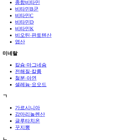
종합비타민
비타민B군
비타민C
비타민D
비타민K
비오틴·판토텐산
엽산
미네랄
칼슘·마그네슘
전해질·칼륨
철분·아연
셀레늄·요오드
ㄱ
가르시니아
감마리놀렌산
글루타치온
꾸지뽕
ㄴ