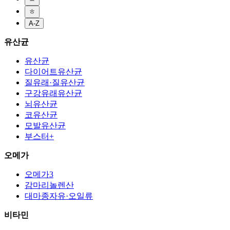
ㅎ
A-Z
유산균
유산균
다이어트유산균
질유래·질유산균
구강유래유산균
뇌유산균
코유산균
모발유산균
부스터+
오메가
오메가3
감마리놀렌산
대마종자유·오일류
비타민