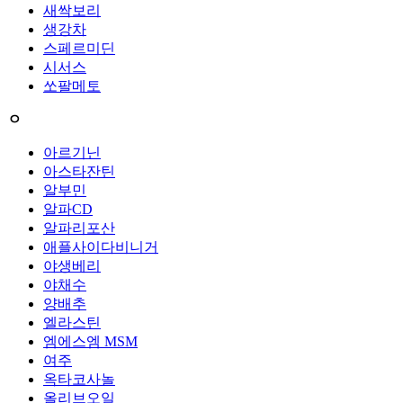
새싹보리
생강차
스페르미딘
시서스
쏘팔메토
ㅇ
아르기닌
아스타잔틴
알부민
알파CD
알파리포산
애플사이다비니거
야생베리
야채수
양배추
엘라스틴
엠에스엠 MSM
여주
옥타코사놀
올리브오일