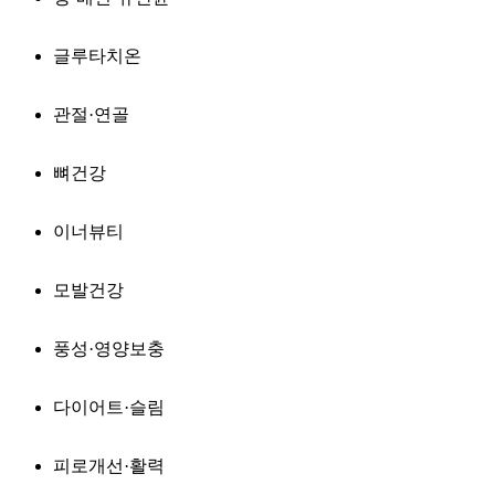
글루타치온
관절·연골
뼈건강
이너뷰티
모발건강
풍성·영양보충
다이어트·슬림
피로개선·활력