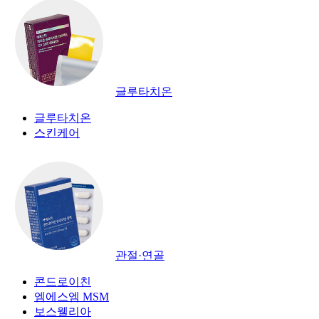
글루타치온
글루타치온
스킨케어
관절·연골
콘드로이친
엠에스엠 MSM
보스웰리아