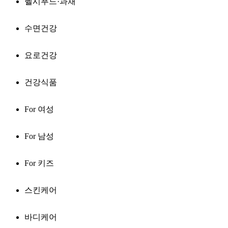
헬시푸드·과채
수면건강
요로건강
건강식품
For 여성
For 남성
For 키즈
스킨케어
바디케어