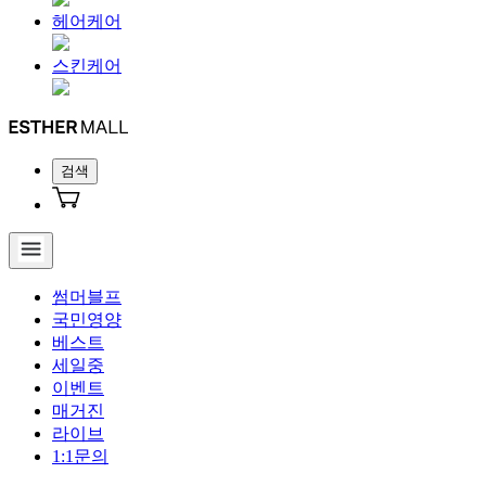
헤어케어
스킨케어
검색
썸머블프
국민영양
베스트
세일중
이벤트
매거진
라이브
1:1문의