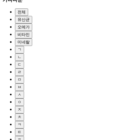
전체
유산균
오메가
비타민
미네랄
ㄱ
ㄴ
ㄷ
ㄹ
ㅁ
ㅂ
ㅅ
ㅇ
ㅈ
ㅊ
ㅋ
ㅌ
ㅍ