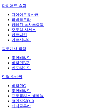
다이어트·슬림
다이어트유산균
파비플로라
카테킨·녹차추출물
모로실·시서스
카르니틴
가르시니아
피로개선·활력
종합비타민
비타민B군
벤포티아민
면역·항산화
비타민C
종합비타민
프로폴리스·셀레늄
코엔자임Q10
베타글루칸