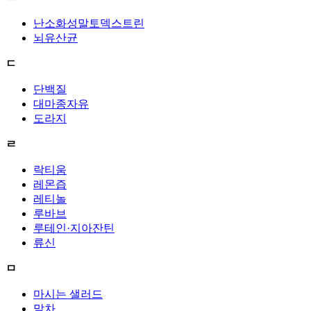
난소화성말토덱스트린
뇌유산균
ㄷ
단백질
대마종자유
도라지
ㄹ
락티움
레몬즙
레티놀
루바브
루테인·지아잔틴
류신
ㅁ
마시는 샐러드
말차