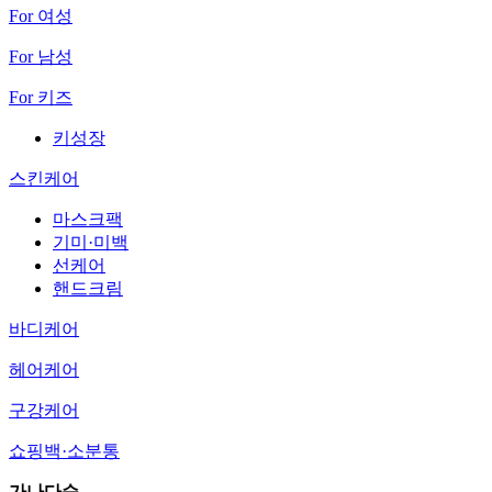
For 여성
For 남성
For 키즈
키성장
스킨케어
마스크팩
기미·미백
선케어
핸드크림
바디케어
헤어케어
구강케어
쇼핑백·소분통
가나다순