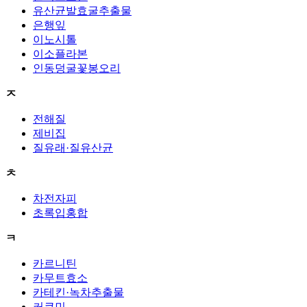
유산균발효굴추출물
은행잎
이노시톨
이소플라본
인동덩굴꽃봉오리
ㅈ
전해질
제비집
질유래·질유산균
ㅊ
차전자피
초록입홍합
ㅋ
카르니틴
카무트효소
카테킨·녹차추출물
커큐민