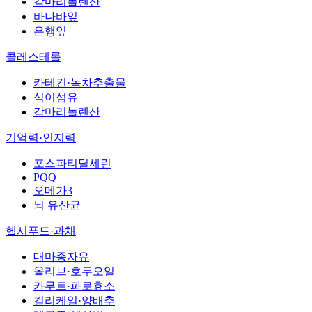
감마리놀렌산
바나바잎
은행잎
콜레스테롤
카테킨·녹차추출물
식이섬유
감마리놀렌산
기억력·인지력
포스파티딜세린
PQQ
오메가3
뇌 유산균
헬시푸드·과채
대마종자유
올리브·호두오일
카무트·파로효소
컬리케일·양배추