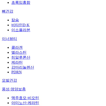
초록입홍합
뼈건강
칼슘
비타민D·K
이소플라본
이너뷰티
콜라겐
엘라스틴
히알루론산
케라틴
감마리놀렌산
PDRN
모발건강
풍성·영양보충
맥주효모·비오틴
아미노산·케라틴