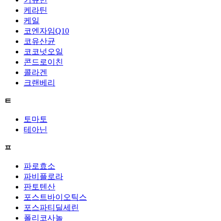
케라틴
케일
코엔자임Q10
코유산균
코코넛오일
콘드로이친
콜라겐
크랜베리
ㅌ
토마토
테아닌
ㅍ
파로효소
파비플로라
판토텐산
포스트바이오틱스
포스파티딜세린
폴리코사놀