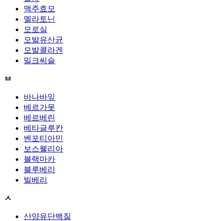
맥주효모
멜라토닌
모로실
모발유산균
모발콜라겐
밀크씨슬
ㅂ
바나바잎
베르가못
베르베린
베타글루칸
벤포티아민
보스웰리아
블랙마카
블루베리
빌베리
ㅅ
산양유단백질