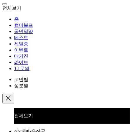
전체보기
홈
썸머블프
국민영양
베스트
세일중
이벤트
매거진
라이브
1:1문의
고민별
성분별
전체보기
장·배변·유산균