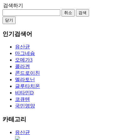
검색하기
취소
검색
닫기
인기검색어
유산균
마그네슘
오메가3
콜라겐
콘드로이친
멜라토닌
글루타치온
비타민D
코큐텐
국민영양
카테고리
유산균