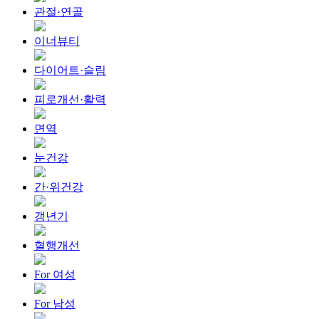
관절·연골
이너뷰티
다이어트·슬림
피로개선·활력
면역
눈건강
간·위건강
갱년기
혈행개선
For 여성
For 남성