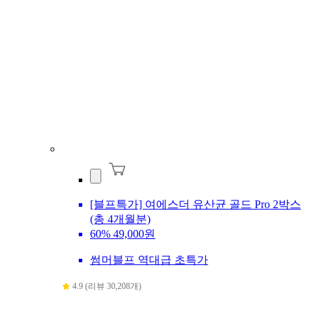
[블프특가] 여에스더 유산균 골드 Pro 2박스
(총 4개월분)
60%
49,000원
썸머블프 역대급 초특가
4.9 (리뷰 30,208개)