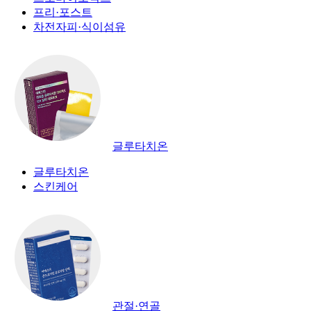
프리·포스트
차전자피·식이섬유
글루타치온
글루타치온
스킨케어
관절·연골