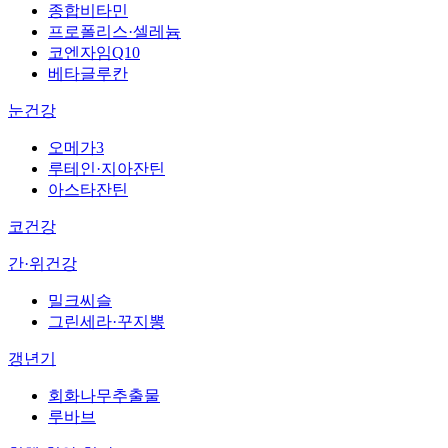
종합비타민
프로폴리스·셀레늄
코엔자임Q10
베타글루칸
눈건강
오메가3
루테인·지아잔틴
아스타잔틴
코건강
간·위건강
밀크씨슬
그린세라·꾸지뽕
갱년기
회화나무추출물
루바브