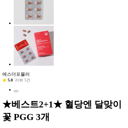
에스더포뮬러
5.0
리뷰 5건
★베스트2+1★ 혈당엔 달맞이
꽃 PGG 3개