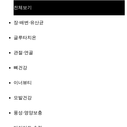
전체보기
장·배변·유산균
글루타치온
관절·연골
뼈건강
이너뷰티
모발건강
풍성·영양보충