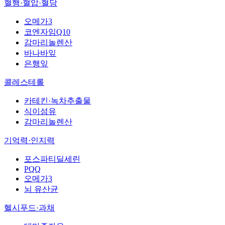
혈행·혈압·혈당
오메가3
코엔자임Q10
감마리놀렌산
바나바잎
은행잎
콜레스테롤
카테킨·녹차추출물
식이섬유
감마리놀렌산
기억력·인지력
포스파티딜세린
PQQ
오메가3
뇌 유산균
헬시푸드·과채