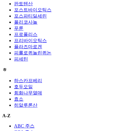
판토텐산
포스트바이오틱스
포스파티딜세린
폴리코사놀
푸룬
프로폴리스
프리바이오틱스
플라즈마로겐
피롤로퀴놀린퀴논
피세틴
ㅎ
하스카프베리
호두오일
회화나무열매
효소
히알루론산
A-Z
ABC 주스