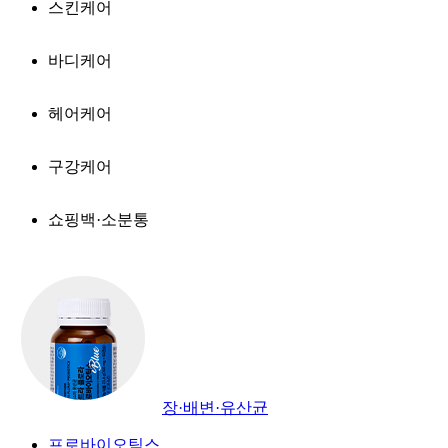
스킨케어
바디케어
헤어케어
구강케어
쇼핑백·소분통
장·배변·유산균
프로바이오틱스