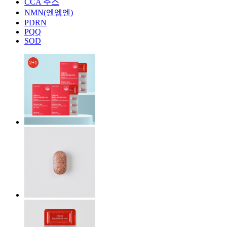
CCA 주스
NMN(엔엠엔)
PDRN
PQQ
SOD