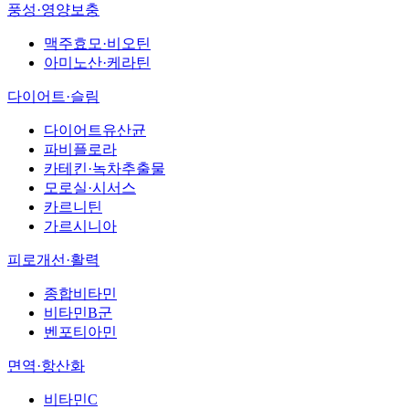
풍성·영양보충
맥주효모·비오틴
아미노산·케라틴
다이어트·슬림
다이어트유산균
파비플로라
카테킨·녹차추출물
모로실·시서스
카르니틴
가르시니아
피로개선·활력
종합비타민
비타민B군
벤포티아민
면역·항산화
비타민C