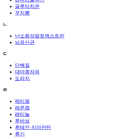
글루타치온
꾸지뽕
ㄴ
난소화성말토덱스트린
뇌유산균
ㄷ
단백질
대마종자유
도라지
ㄹ
락티움
레몬즙
레티놀
루바브
루테인·지아잔틴
류신