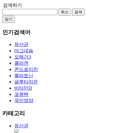
검색하기
취소
검색
닫기
인기검색어
유산균
마그네슘
오메가3
콜라겐
콘드로이친
멜라토닌
글루타치온
비타민D
코큐텐
국민영양
카테고리
유산균