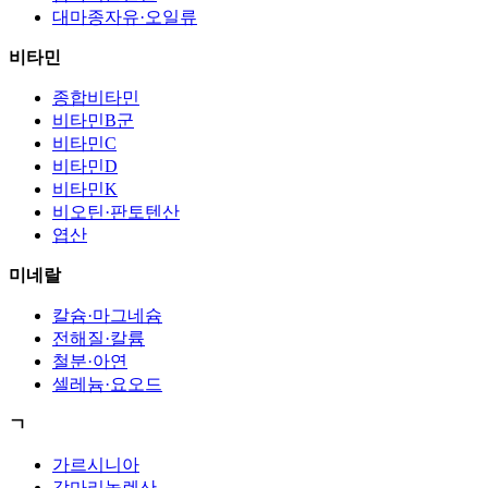
대마종자유·오일류
비타민
종합비타민
비타민B군
비타민C
비타민D
비타민K
비오틴·판토텐산
엽산
미네랄
칼슘·마그네슘
전해질·칼륨
철분·아연
셀레늄·요오드
ㄱ
가르시니아
감마리놀렌산