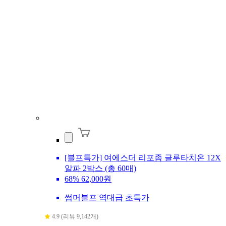
[블프특가] 여에스더 리포좀 글루타치온 12X
알파 2박스 (총 60매)
68%
62,000원
썸머블프 역대급 초특가
4.9 (리뷰 9,142개)