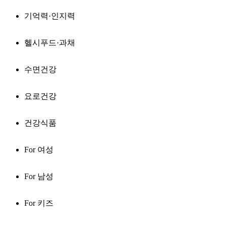
기억력·인지력
헬시푸드·과채
수면건강
요로건강
건강식품
For 여성
For 남성
For 키즈