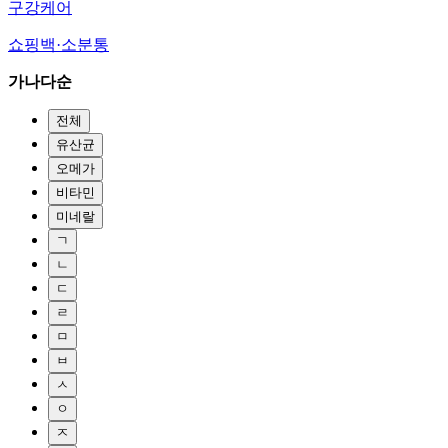
구강케어
쇼핑백·소분통
가나다순
전체
유산균
오메가
비타민
미네랄
ㄱ
ㄴ
ㄷ
ㄹ
ㅁ
ㅂ
ㅅ
ㅇ
ㅈ