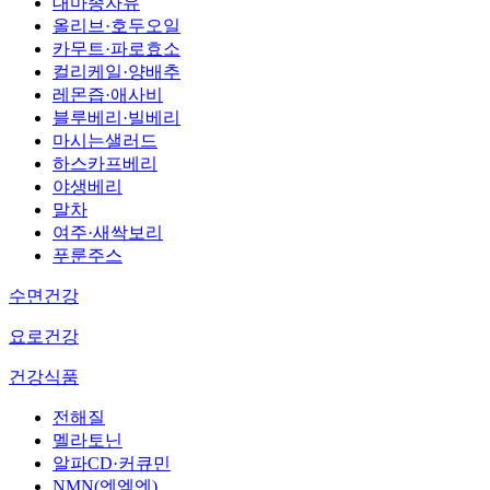
대마종자유
올리브·호두오일
카무트·파로효소
컬리케일·양배추
레몬즙·애사비
블루베리·빌베리
마시는샐러드
하스카프베리
야생베리
말차
여주·새싹보리
푸룬주스
수면건강
요로건강
건강식품
전해질
멜라토닌
알파CD·커큐민
NMN(엔엠엔)