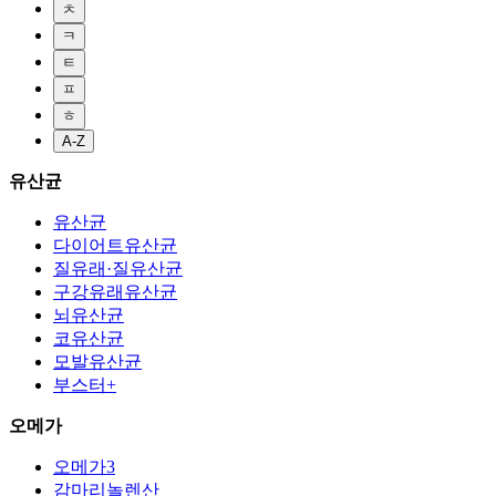
ㅊ
ㅋ
ㅌ
ㅍ
ㅎ
A-Z
유산균
유산균
다이어트유산균
질유래·질유산균
구강유래유산균
뇌유산균
코유산균
모발유산균
부스터+
오메가
오메가3
감마리놀렌산