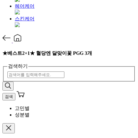
헤어케어
스킨케어
★베스트2+1★ 혈당엔 달맞이꽃 PGG 3개
검색하기
검색
고민별
성분별