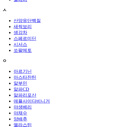
ㅅ
산양유단백질
새싹보리
생강차
스페르미딘
시서스
쏘팔메토
ㅇ
아르기닌
아스타잔틴
알부민
알파CD
알파리포산
애플사이다비니거
야생베리
야채수
양배추
엘라스틴