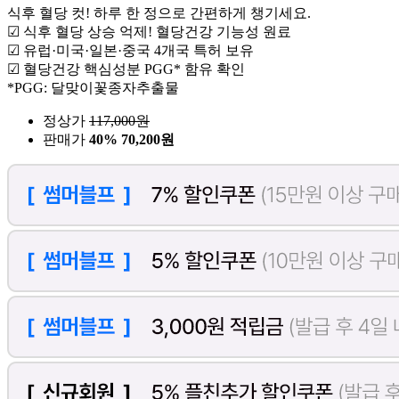
식후 혈당 컷! 하루 한 정으로 간편하게 챙기세요.
☑ 식후 혈당 상승 억제! 혈당건강 기능성 원료
☑ 유럽·미국·일본·중국 4개국 특허 보유
☑ 혈당건강 핵심성분 PGG* 함유 확인
*PGG: 달맞이꽃종자추출물
정상가
117,000
원
판매가
40%
70,200원