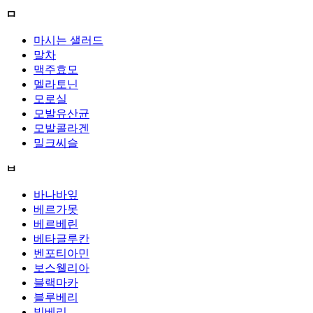
ㅁ
마시는 샐러드
말차
맥주효모
멜라토닌
모로실
모발유산균
모발콜라겐
밀크씨슬
ㅂ
바나바잎
베르가못
베르베린
베타글루칸
벤포티아민
보스웰리아
블랙마카
블루베리
빌베리