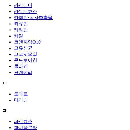
카르니틴
카무트효소
카테킨·녹차추출물
커큐민
케라틴
케일
코엔자임Q10
코유산균
코코넛오일
콘드로이친
콜라겐
크랜베리
ㅌ
토마토
테아닌
ㅍ
파로효소
파비플로라