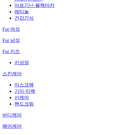
아르기닌·블랙마카
레티놀
건강간식
For 여성
For 남성
For 키즈
키성장
스킨케어
마스크팩
기미·미백
선케어
핸드크림
바디케어
헤어케어