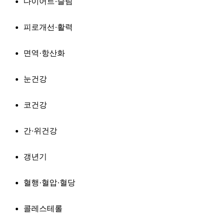
다이어트·슬림
피로개선·활력
면역·항산화
눈건강
코건강
간·위건강
갱년기
혈행·혈압·혈당
콜레스테롤