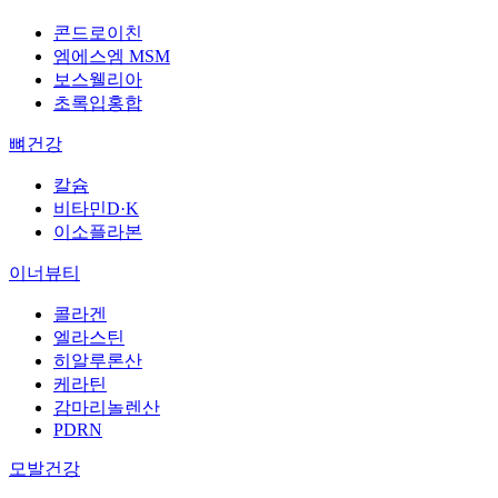
콘드로이친
엠에스엠 MSM
보스웰리아
초록입홍합
뼈건강
칼슘
비타민D·K
이소플라본
이너뷰티
콜라겐
엘라스틴
히알루론산
케라틴
감마리놀렌산
PDRN
모발건강