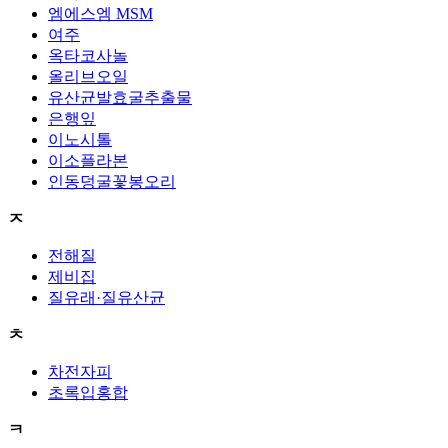
엠에스엠 MSM
여주
옥타코사놀
올리브오일
유산균발효굴추출물
은행잎
이노시톨
이소플라본
인동덩굴꽃봉오리
ㅈ
전해질
제비집
질유래·질유산균
ㅊ
차전자피
초록입홍합
ㅋ