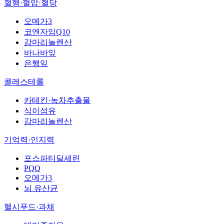
혈행·혈압·혈당
오메가3
코엔자임Q10
감마리놀렌산
바나바잎
은행잎
콜레스테롤
카테킨·녹차추출물
식이섬유
감마리놀렌산
기억력·인지력
포스파티딜세린
PQQ
오메가3
뇌 유산균
헬시푸드·과채