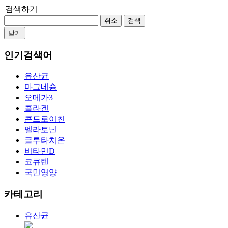
검색하기
취소
검색
닫기
인기검색어
유산균
마그네슘
오메가3
콜라겐
콘드로이친
멜라토닌
글루타치온
비타민D
코큐텐
국민영양
카테고리
유산균