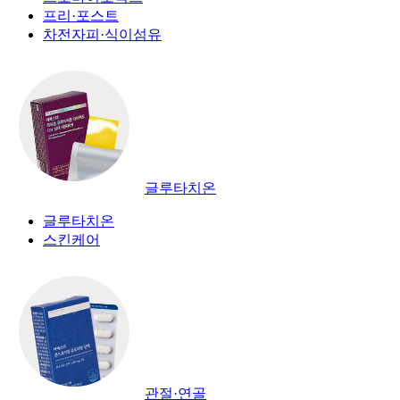
프리·포스트
차전자피·식이섬유
글루타치온
글루타치온
스킨케어
관절·연골