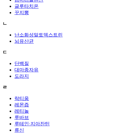
글루타치온
꾸지뽕
ㄴ
난소화성말토덱스트린
뇌유산균
ㄷ
단백질
대마종자유
도라지
ㄹ
락티움
레몬즙
레티놀
루바브
루테인·지아잔틴
류신