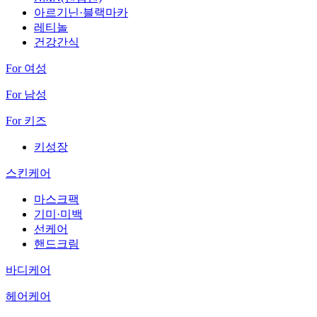
아르기닌·블랙마카
레티놀
건강간식
For 여성
For 남성
For 키즈
키성장
스킨케어
마스크팩
기미·미백
선케어
핸드크림
바디케어
헤어케어