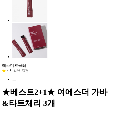
에스더포뮬러
4.8
리뷰 23건
★베스트2+1★ 여에스더 가바
&타트체리 3개