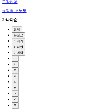
구강케어
쇼핑백·소분통
가나다순
전체
유산균
오메가
비타민
미네랄
ㄱ
ㄴ
ㄷ
ㄹ
ㅁ
ㅂ
ㅅ
ㅇ
ㅈ