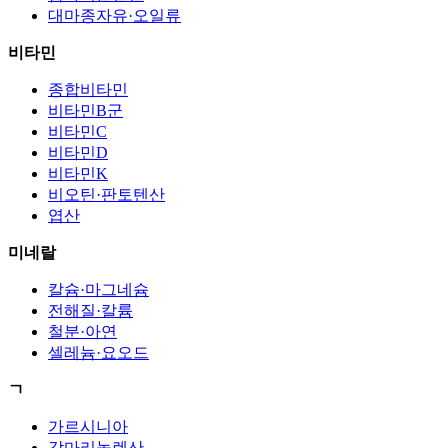
대마종자유·오일류
비타민
종합비타민
비타민B군
비타민C
비타민D
비타민K
비오틴·판토텐산
엽산
미네랄
칼슘·마그네슘
전해질·칼륨
철분·아연
셀레늄·요오드
ㄱ
가르시니아
감마리놀렌산