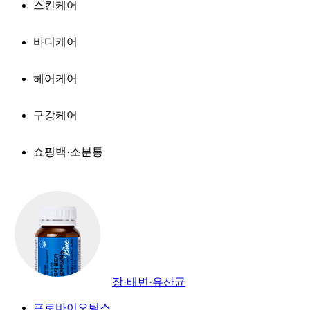
스킨케어
바디케어
헤어케어
구강케어
쇼핑백·소분통
장·배변·유산균
프로바이오틱스