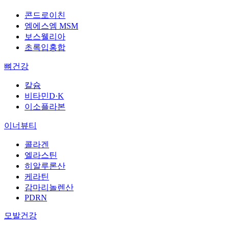
콘드로이친
엠에스엠 MSM
보스웰리아
초록입홍합
뼈건강
칼슘
비타민D·K
이소플라본
이너뷰티
콜라겐
엘라스틴
히알루론산
케라틴
감마리놀렌산
PDRN
모발건강