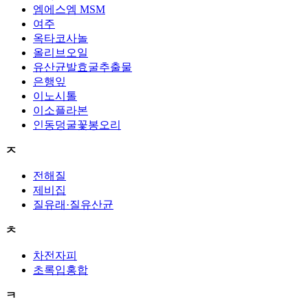
엠에스엠 MSM
여주
옥타코사놀
올리브오일
유산균발효굴추출물
은행잎
이노시톨
이소플라본
인동덩굴꽃봉오리
ㅈ
전해질
제비집
질유래·질유산균
ㅊ
차전자피
초록입홍합
ㅋ