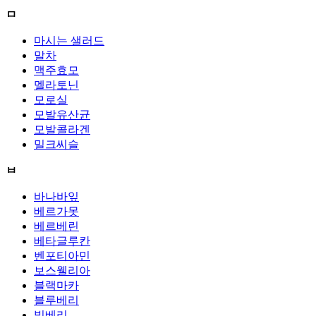
ㅁ
마시는 샐러드
말차
맥주효모
멜라토닌
모로실
모발유산균
모발콜라겐
밀크씨슬
ㅂ
바나바잎
베르가못
베르베린
베타글루칸
벤포티아민
보스웰리아
블랙마카
블루베리
빌베리