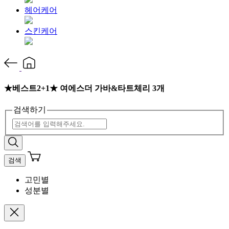
헤어케어
스킨케어
★베스트2+1★ 여에스더 가바&타트체리 3개
검색하기
검색
고민별
성분별