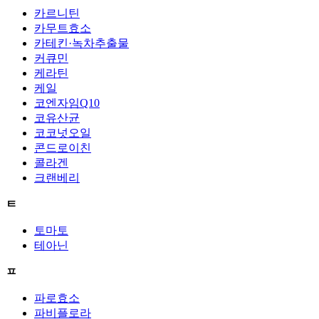
카르니틴
카무트효소
카테킨·녹차추출물
커큐민
케라틴
케일
코엔자임Q10
코유산균
코코넛오일
콘드로이친
콜라겐
크랜베리
ㅌ
토마토
테아닌
ㅍ
파로효소
파비플로라