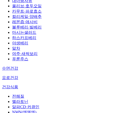
대마종자유
올리브·호두오일
카무트·파로효소
컬리케일·양배추
레몬즙·애사비
블루베리·빌베리
마시는샐러드
하스카프베리
야생베리
말차
여주·새싹보리
푸룬주스
수면건강
요로건강
건강식품
전해질
멜라토닌
알파CD·커큐민
NMN(엔엠엔)