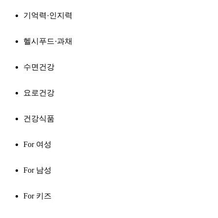
기억력·인지력
헬시푸드·과채
수면건강
요로건강
건강식품
For 여성
For 남성
For 키즈