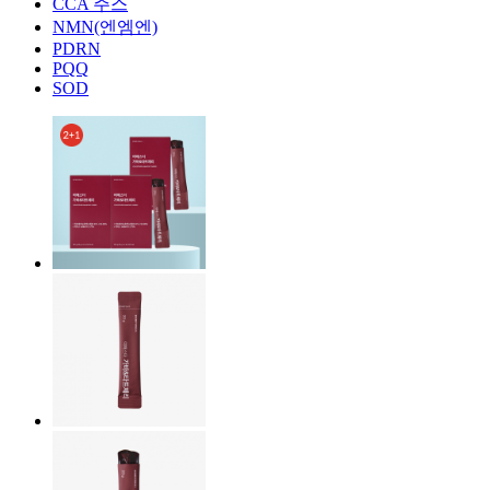
CCA 주스
NMN(엔엠엔)
PDRN
PQQ
SOD