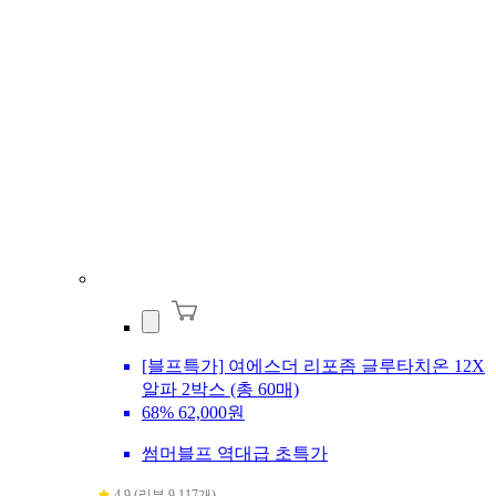
[블프특가] 여에스더 리포좀 글루타치온 12X
알파 2박스 (총 60매)
68%
62,000원
썸머블프 역대급 초특가
4.9 (리뷰 9,117개)