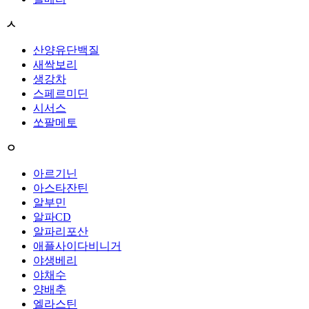
ㅅ
산양유단백질
새싹보리
생강차
스페르미딘
시서스
쏘팔메토
ㅇ
아르기닌
아스타잔틴
알부민
알파CD
알파리포산
애플사이다비니거
야생베리
야채수
양배추
엘라스틴