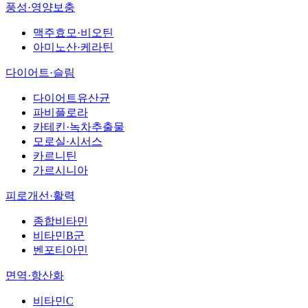
풍성·영양보충
맥주효모·비오틴
아미노산·케라틴
다이어트·슬림
다이어트유산균
파비플로라
카테킨·녹차추출물
모로실·시서스
카르니틴
가르시니아
피로개선·활력
종합비타민
비타민B군
벤포티아민
면역·항산화
비타민C