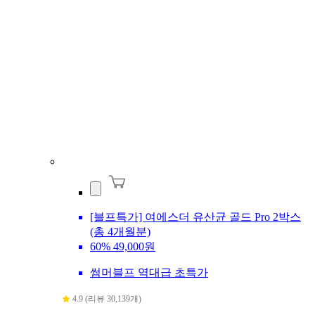
[블프특가] 여에스더 유산균 골드 Pro 2박스
(총 4개월분)
60%
49,000원
썸머블프 역대급 초특가
4.9 (리뷰 30,139개)