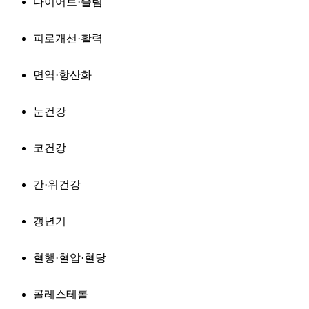
다이어트·슬림
피로개선·활력
면역·항산화
눈건강
코건강
간·위건강
갱년기
혈행·혈압·혈당
콜레스테롤