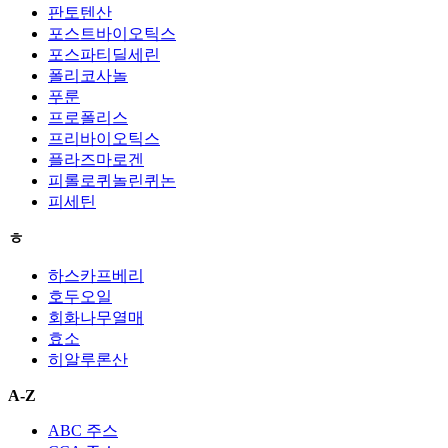
판토텐산
포스트바이오틱스
포스파티딜세린
폴리코사놀
푸룬
프로폴리스
프리바이오틱스
플라즈마로겐
피롤로퀴놀린퀴논
피세틴
ㅎ
하스카프베리
호두오일
회화나무열매
효소
히알루론산
A-Z
ABC 주스