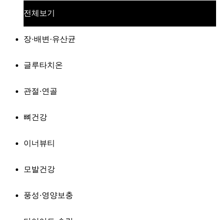
전체보기
장·배변·유산균
글루타치온
관절·연골
뼈건강
이너뷰티
모발건강
풍성·영양보충