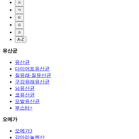
ㅊ
ㅋ
ㅌ
ㅍ
ㅎ
A-Z
유산균
유산균
다이어트유산균
질유래·질유산균
구강유래유산균
뇌유산균
코유산균
모발유산균
부스터+
오메가
오메가3
감마리놀렌산