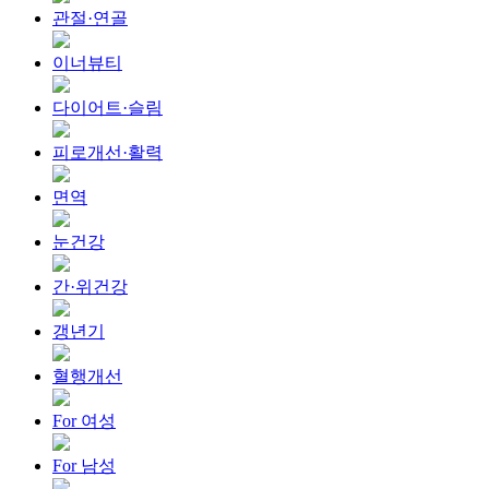
관절·연골
이너뷰티
다이어트·슬림
피로개선·활력
면역
눈건강
간·위건강
갱년기
혈행개선
For 여성
For 남성