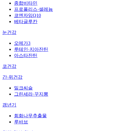
종합비타민
프로폴리스·셀레늄
코엔자임Q10
베타글루칸
눈건강
오메가3
루테인·지아잔틴
아스타잔틴
코건강
간·위건강
밀크씨슬
그린세라·꾸지뽕
갱년기
회화나무추출물
루바브