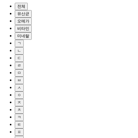
전체
유산균
오메가
비타민
미네랄
ㄱ
ㄴ
ㄷ
ㄹ
ㅁ
ㅂ
ㅅ
ㅇ
ㅈ
ㅊ
ㅋ
ㅌ
ㅍ