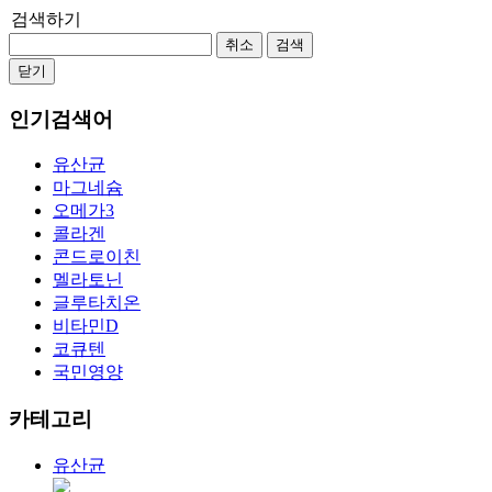
검색하기
취소
검색
닫기
인기검색어
유산균
마그네슘
오메가3
콜라겐
콘드로이친
멜라토닌
글루타치온
비타민D
코큐텐
국민영양
카테고리
유산균