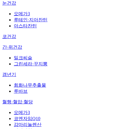
눈건강
오메가3
루테인·지아잔틴
아스타잔틴
코건강
간·위건강
밀크씨슬
그린세라·꾸지뽕
갱년기
회화나무추출물
루바브
혈행·혈압·혈당
오메가3
코엔자임Q10
감마리놀렌산