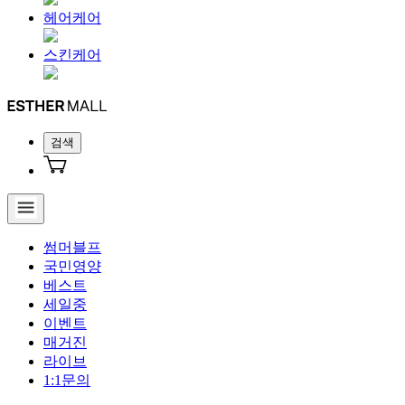
헤어케어
스킨케어
검색
썸머블프
국민영양
베스트
세일중
이벤트
매거진
라이브
1:1문의