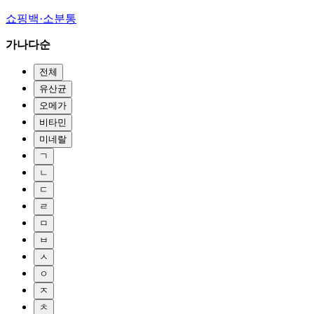
쇼핑백·소분통
가나다순
전체
유산균
오메가
비타민
미네랄
ㄱ
ㄴ
ㄷ
ㄹ
ㅁ
ㅂ
ㅅ
ㅇ
ㅈ
ㅊ