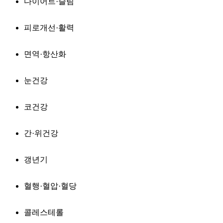
다이어트·슬림
피로개선·활력
면역·항산화
눈건강
코건강
간·위건강
갱년기
혈행·혈압·혈당
콜레스테롤