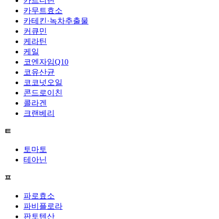
카르니틴
카무트효소
카테킨·녹차추출물
커큐민
케라틴
케일
코엔자임Q10
코유산균
코코넛오일
콘드로이친
콜라겐
크랜베리
ㅌ
토마토
테아닌
ㅍ
파로효소
파비플로라
판토텐산