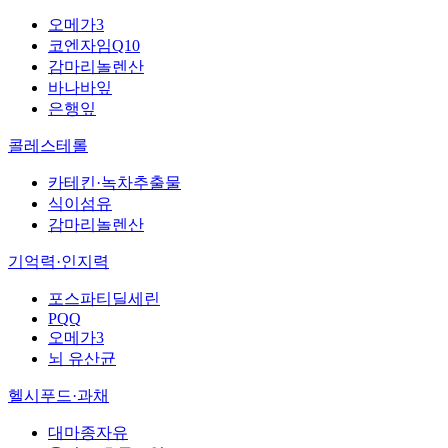
오메가3
코엔자임Q10
감마리놀렌산
바나바잎
은행잎
콜레스테롤
카테킨·녹차추출물
식이섬유
감마리놀렌산
기억력·인지력
포스파티딜세린
PQQ
오메가3
뇌 유산균
헬시푸드·과채
대마종자유