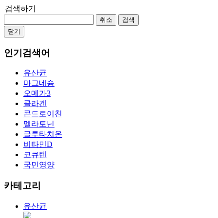
검색하기
취소
검색
닫기
인기검색어
유산균
마그네슘
오메가3
콜라겐
콘드로이친
멜라토닌
글루타치온
비타민D
코큐텐
국민영양
카테고리
유산균