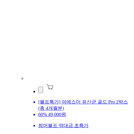
[블프특가] 여에스더 유산균 골드 Pro 2박스
(총 4개월분)
60%
49,000원
썸머블프 역대급 초특가