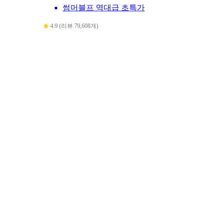
썸머블프 역대급 초특가
4.9 (리뷰 79,608개)