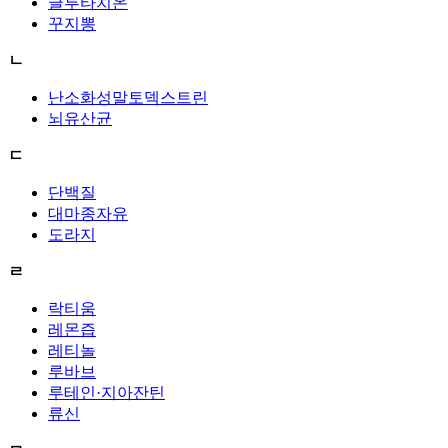
글루타치온
꾸지뽕
ㄴ
난소화성말토덱스트린
뇌유산균
ㄷ
단백질
대마종자유
도라지
ㄹ
락티움
레몬즙
레티놀
루바브
루테인·지아잔틴
류신