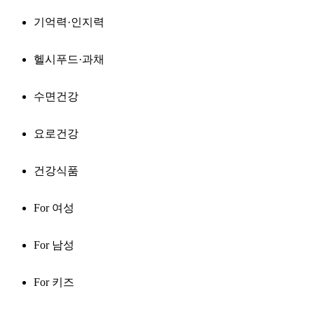
기억력·인지력
헬시푸드·과채
수면건강
요로건강
건강식품
For 여성
For 남성
For 키즈