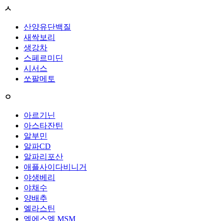
ㅅ
산양유단백질
새싹보리
생강차
스페르미딘
시서스
쏘팔메토
ㅇ
아르기닌
아스타잔틴
알부민
알파CD
알파리포산
애플사이다비니거
야생베리
야채수
양배추
엘라스틴
엠에스엠 MSM