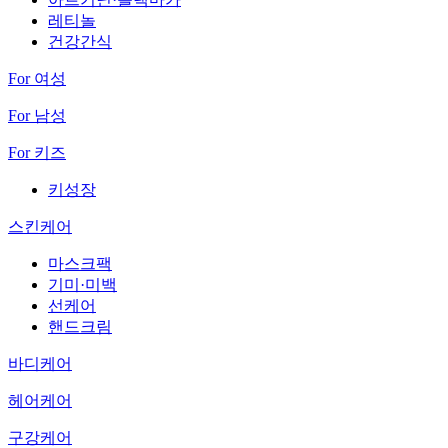
레티놀
건강간식
For 여성
For 남성
For 키즈
키성장
스킨케어
마스크팩
기미·미백
선케어
핸드크림
바디케어
헤어케어
구강케어