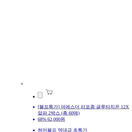
[블프특가] 여에스더 리포좀 글루타치온 12X
알파 2박스 (총 60매)
68%
62,000원
썸머블프 역대급 초특가