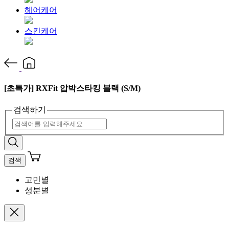
헤어케어
스킨케어
[초특가] RXFit 압박스타킹 블랙 (S/M)
검색하기
검색
고민별
성분별