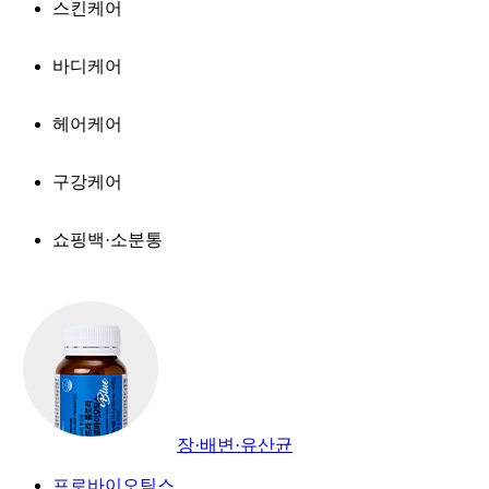
스킨케어
바디케어
헤어케어
구강케어
쇼핑백·소분통
장·배변·유산균
프로바이오틱스