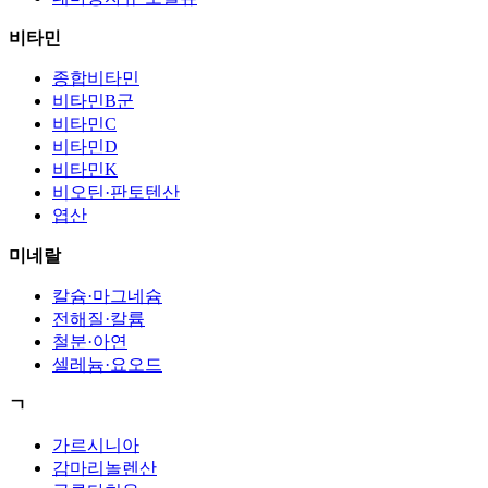
비타민
종합비타민
비타민B군
비타민C
비타민D
비타민K
비오틴·판토텐산
엽산
미네랄
칼슘·마그네슘
전해질·칼륨
철분·아연
셀레늄·요오드
ㄱ
가르시니아
감마리놀렌산