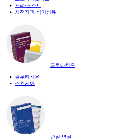
프리·포스트
차전자피·식이섬유
글루타치온
글루타치온
스킨케어
관절·연골