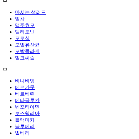
ㅁ
마시는 샐러드
말차
맥주효모
멜라토닌
모로실
모발유산균
모발콜라겐
밀크씨슬
ㅂ
바나바잎
베르가못
베르베린
베타글루칸
벤포티아민
보스웰리아
블랙마카
블루베리
빌베리