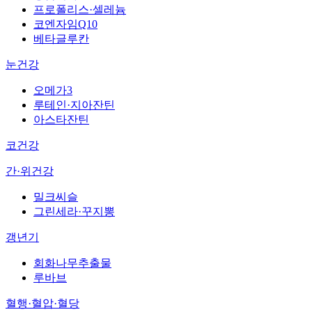
프로폴리스·셀레늄
코엔자임Q10
베타글루칸
눈건강
오메가3
루테인·지아잔틴
아스타잔틴
코건강
간·위건강
밀크씨슬
그린세라·꾸지뽕
갱년기
회화나무추출물
루바브
혈행·혈압·혈당