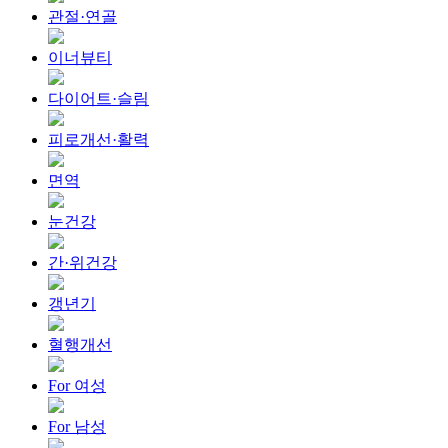
관절·연골
이너뷰티
다이어트·슬림
피로개선·활력
면역
눈건강
간·위건강
갱년기
혈행개선
For 여성
For 남성