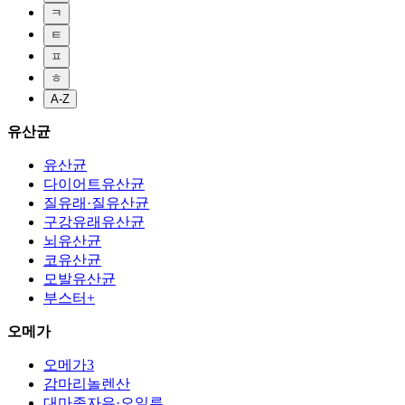
ㅋ
ㅌ
ㅍ
ㅎ
A-Z
유산균
유산균
다이어트유산균
질유래·질유산균
구강유래유산균
뇌유산균
코유산균
모발유산균
부스터+
오메가
오메가3
감마리놀렌산
대마종자유·오일류