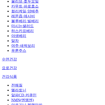
올리브·호두오일
카무트·파로효소
컬리케일·양배추
레몬즙·애사비
블루베리·빌베리
마시는샐러드
하스카프베리
야생베리
말차
여주·새싹보리
푸룬주스
수면건강
요로건강
건강식품
전해질
멜라토닌
알파CD·커큐민
NMN(엔엠엔)
아르기닌·블랙마카