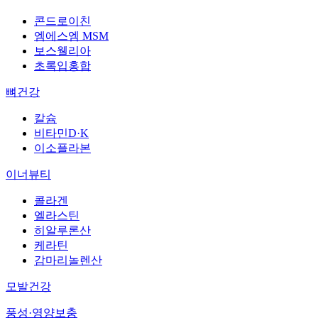
콘드로이친
엠에스엠 MSM
보스웰리아
초록입홍합
뼈건강
칼슘
비타민D·K
이소플라본
이너뷰티
콜라겐
엘라스틴
히알루론산
케라틴
감마리놀렌산
모발건강
풍성·영양보충