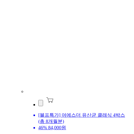
[블프특가] 여에스더 유산균 클래식 4박스
(총 8개월분)
46%
84,000원