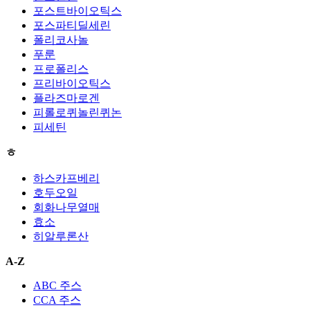
포스트바이오틱스
포스파티딜세린
폴리코사놀
푸룬
프로폴리스
프리바이오틱스
플라즈마로겐
피롤로퀴놀린퀴논
피세틴
ㅎ
하스카프베리
호두오일
회화나무열매
효소
히알루론산
A-Z
ABC 주스
CCA 주스