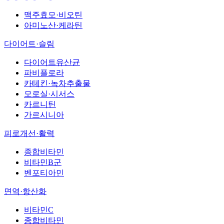
맥주효모·비오틴
아미노산·케라틴
다이어트·슬림
다이어트유산균
파비플로라
카테킨·녹차추출물
모로실·시서스
카르니틴
가르시니아
피로개선·활력
종합비타민
비타민B군
벤포티아민
면역·항산화
비타민C
종합비타민