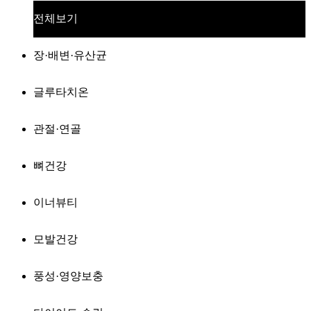
전체보기
장·배변·유산균
글루타치온
관절·연골
뼈건강
이너뷰티
모발건강
풍성·영양보충