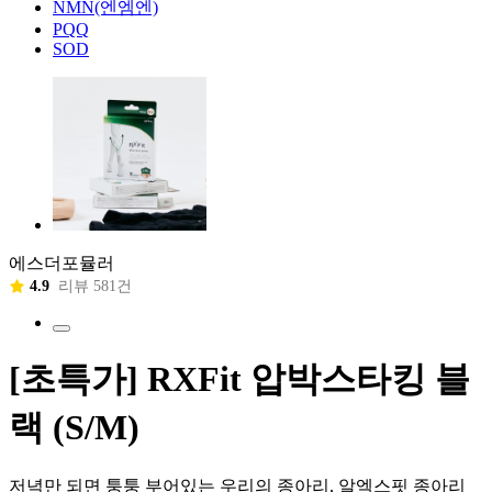
NMN(엔엠엔)
PQQ
SOD
에스더포뮬러
4.9
리뷰 581건
[초특가] RXFit 압박스타킹 블
랙 (S/M)
저녁만 되면 퉁퉁 부어있는 우리의 종아리, 알엑스핏 종아리