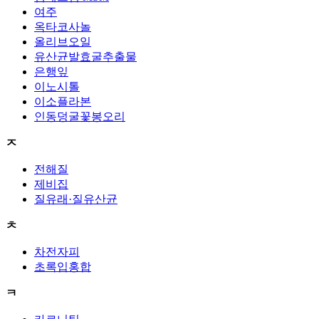
여주
옥타코사놀
올리브오일
유산균발효굴추출물
은행잎
이노시톨
이소플라본
인동덩굴꽃봉오리
ㅈ
전해질
제비집
질유래·질유산균
ㅊ
차전자피
초록입홍합
ㅋ