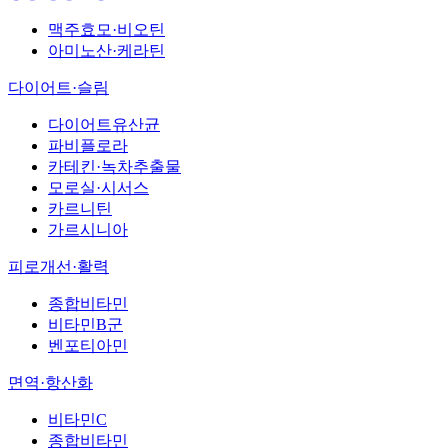
맥주효모·비오틴
아미노산·케라틴
다이어트·슬림
다이어트유산균
파비플로라
카테킨·녹차추출물
모로실·시서스
카르니틴
가르시니아
피로개선·활력
종합비타민
비타민B군
벤포티아민
면역·항산화
비타민C
종합비타민