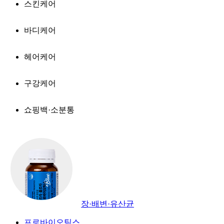
스킨케어
바디케어
헤어케어
구강케어
쇼핑백·소분통
장·배변·유산균
프로바이오틱스