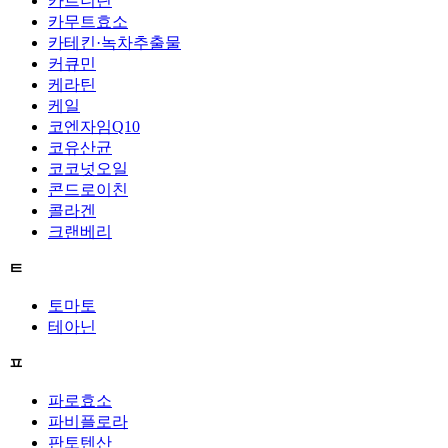
카르니틴
카무트효소
카테킨·녹차추출물
커큐민
케라틴
케일
코엔자임Q10
코유산균
코코넛오일
콘드로이친
콜라겐
크랜베리
ㅌ
토마토
테아닌
ㅍ
파로효소
파비플로라
판토텐산