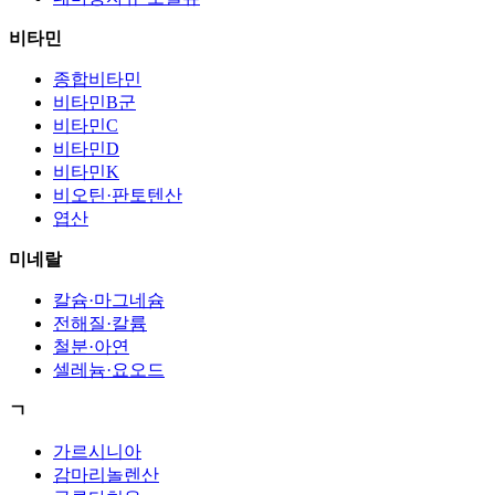
비타민
종합비타민
비타민B군
비타민C
비타민D
비타민K
비오틴·판토텐산
엽산
미네랄
칼슘·마그네슘
전해질·칼륨
철분·아연
셀레늄·요오드
ㄱ
가르시니아
감마리놀렌산