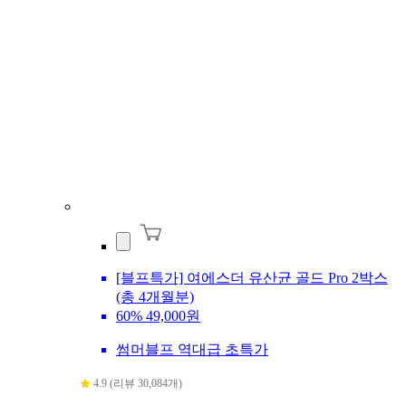
[블프특가] 여에스더 유산균 골드 Pro 2박스
(총 4개월분)
60%
49,000원
썸머블프 역대급 초특가
4.9 (리뷰 30,084개)