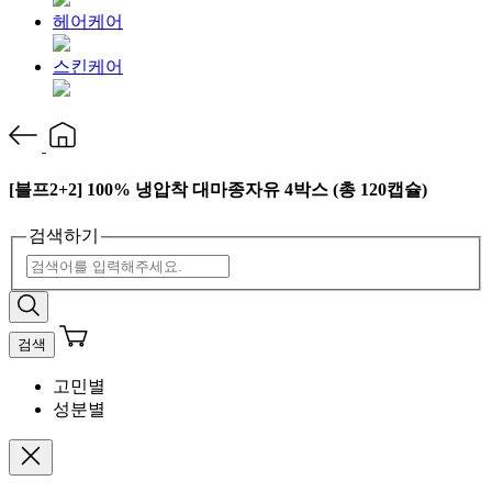
헤어케어
스킨케어
[블프2+2] 100% 냉압착 대마종자유 4박스 (총 120캡슐)
검색하기
검색
고민별
성분별