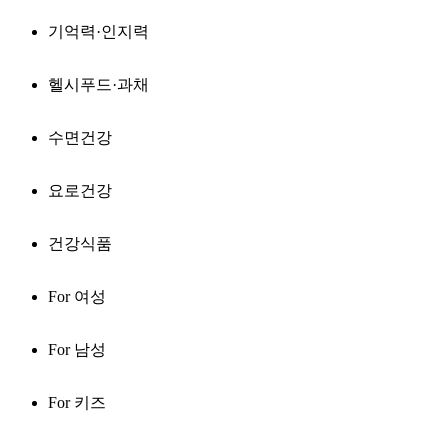
기억력·인지력
헬시푸드·과채
수면건강
요로건강
건강식품
For 여성
For 남성
For 키즈