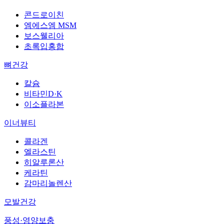
콘드로이친
엠에스엠 MSM
보스웰리아
초록입홍합
뼈건강
칼슘
비타민D·K
이소플라본
이너뷰티
콜라겐
엘라스틴
히알루론산
케라틴
감마리놀렌산
모발건강
풍성·영양보충