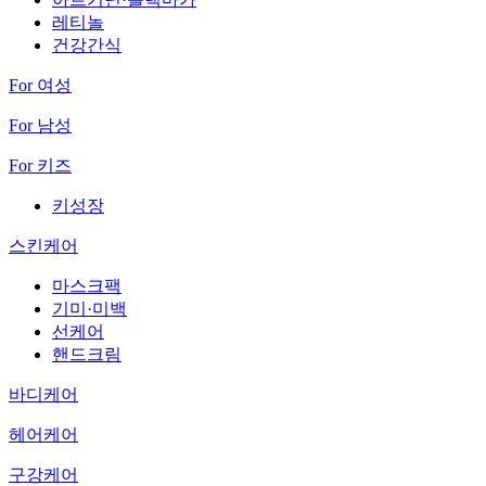
레티놀
건강간식
For 여성
For 남성
For 키즈
키성장
스킨케어
마스크팩
기미·미백
선케어
핸드크림
바디케어
헤어케어
구강케어