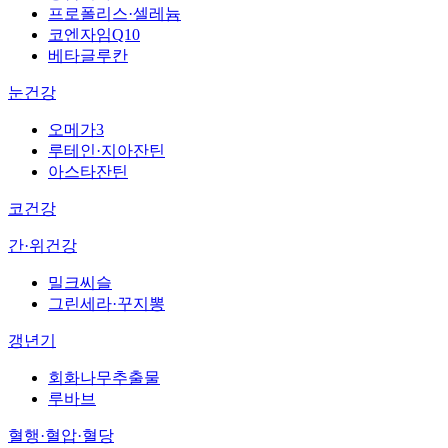
프로폴리스·셀레늄
코엔자임Q10
베타글루칸
눈건강
오메가3
루테인·지아잔틴
아스타잔틴
코건강
간·위건강
밀크씨슬
그린세라·꾸지뽕
갱년기
회화나무추출물
루바브
혈행·혈압·혈당