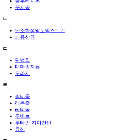
글루타치온
꾸지뽕
ㄴ
난소화성말토덱스트린
뇌유산균
ㄷ
단백질
대마종자유
도라지
ㄹ
락티움
레몬즙
레티놀
루바브
루테인·지아잔틴
류신