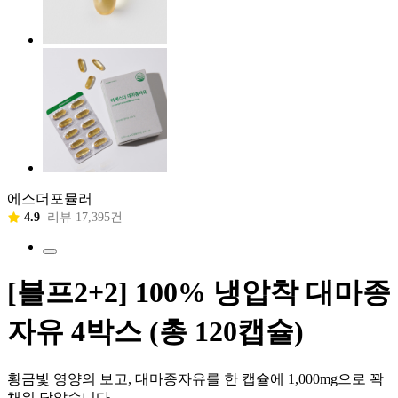
에스더포뮬러
4.9
리뷰 17,395건
[블프2+2] 100% 냉압착 대마종
자유 4박스 (총 120캡슐)
황금빛 영양의 보고, 대마종자유를 한 캡슐에 1,000mg으로 꽉
채워 담았습니다.