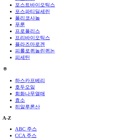
포스트바이오틱스
포스파티딜세린
폴리코사놀
푸룬
프로폴리스
프리바이오틱스
플라즈마로겐
피롤로퀴놀린퀴논
피세틴
ㅎ
하스카프베리
호두오일
회화나무열매
효소
히알루론산
A-Z
ABC 주스
CCA 주스