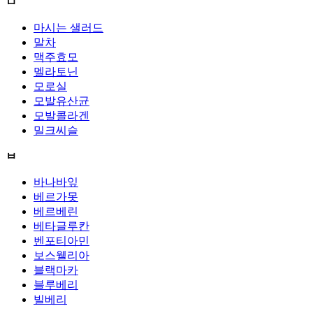
ㅁ
마시는 샐러드
말차
맥주효모
멜라토닌
모로실
모발유산균
모발콜라겐
밀크씨슬
ㅂ
바나바잎
베르가못
베르베린
베타글루칸
벤포티아민
보스웰리아
블랙마카
블루베리
빌베리