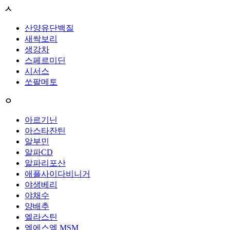
ㅅ
산양유단백질
새싹보리
생강차
스페르미딘
시서스
쏘팔메토
ㅇ
아르기닌
아스타잔틴
알부민
알파CD
알파리포산
애플사이다비니거
야생베리
야채수
양배추
엘라스틴
엠에스엠 MSM