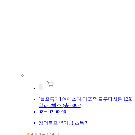
[블프특가] 여에스더 리포좀 글루타치온 12X
알파 2박스 (총 60매)
68%
62,000원
썸머블프 역대급 초특가
4.9 (리뷰 9,094개)