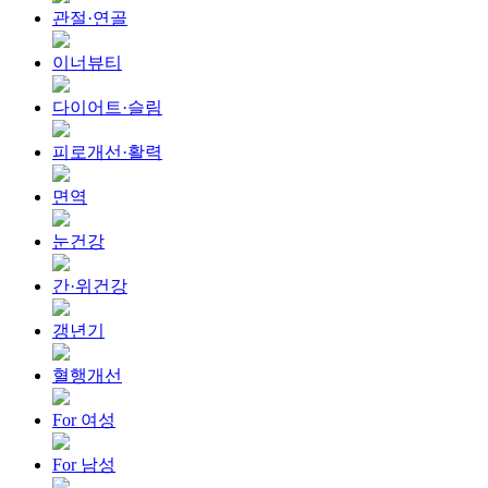
관절·연골
이너뷰티
다이어트·슬림
피로개선·활력
면역
눈건강
간·위건강
갱년기
혈행개선
For 여성
For 남성