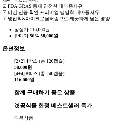
☑ FDA GRAS 등재 안전한 대마종자유
☑ 비건 인증 확인 프리미엄 냉압착 대마종자유
☑ 냉압착&마이크로필터링으로 깨끗하게 담은 영양
정상가
116,000
원
판매가
50%
58,000원
옵션정보
[2+2] 4박스 (총 120캡슐)
58,000원
[4+4] 8박스 (총 240캡슐)
116,000원
함께 구매하기 좋은 상품
🥇공식몰 한정 베스트셀러 특가
다음상품