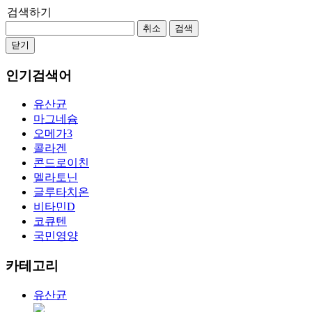
검색하기
취소
검색
닫기
인기검색어
유산균
마그네슘
오메가3
콜라겐
콘드로이친
멜라토닌
글루타치온
비타민D
코큐텐
국민영양
카테고리
유산균