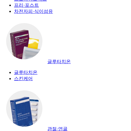
프리·포스트
차전자피·식이섬유
글루타치온
글루타치온
스킨케어
관절·연골