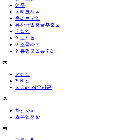
여주
옥타코사놀
올리브오일
유산균발효굴추출물
은행잎
이노시톨
이소플라본
인동덩굴꽃봉오리
ㅈ
전해질
제비집
질유래·질유산균
ㅊ
차전자피
초록입홍합
ㅋ