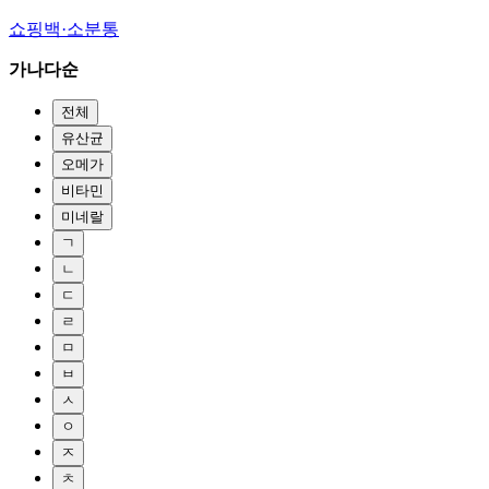
쇼핑백·소분통
가나다순
전체
유산균
오메가
비타민
미네랄
ㄱ
ㄴ
ㄷ
ㄹ
ㅁ
ㅂ
ㅅ
ㅇ
ㅈ
ㅊ