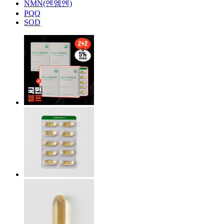
NMN(엔엠엔)
PQQ
SOD