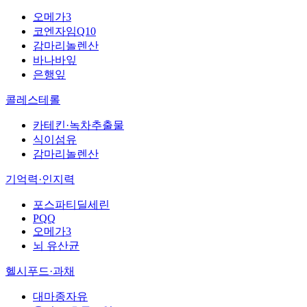
오메가3
코엔자임Q10
감마리놀렌산
바나바잎
은행잎
콜레스테롤
카테킨·녹차추출물
식이섬유
감마리놀렌산
기억력·인지력
포스파티딜세린
PQQ
오메가3
뇌 유산균
헬시푸드·과채
대마종자유