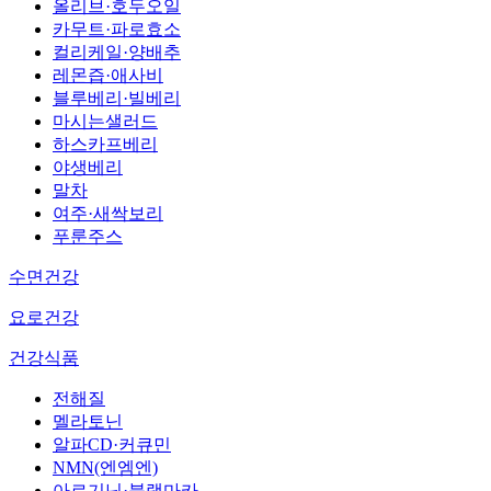
올리브·호두오일
카무트·파로효소
컬리케일·양배추
레몬즙·애사비
블루베리·빌베리
마시는샐러드
하스카프베리
야생베리
말차
여주·새싹보리
푸룬주스
수면건강
요로건강
건강식품
전해질
멜라토닌
알파CD·커큐민
NMN(엔엠엔)
아르기닌·블랙마카