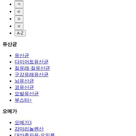
ㅋ
ㅌ
ㅍ
ㅎ
A-Z
유산균
유산균
다이어트유산균
질유래·질유산균
구강유래유산균
뇌유산균
코유산균
모발유산균
부스터+
오메가
오메가3
감마리놀렌산
대마종자유·오일류