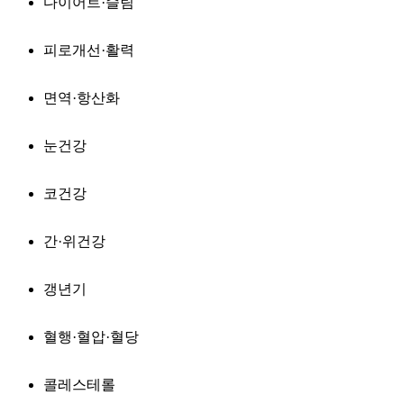
다이어트·슬림
피로개선·활력
면역·항산화
눈건강
코건강
간·위건강
갱년기
혈행·혈압·혈당
콜레스테롤