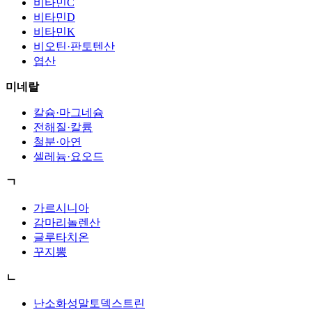
비타민C
비타민D
비타민K
비오틴·판토텐산
엽산
미네랄
칼슘·마그네슘
전해질·칼륨
철분·아연
셀레늄·요오드
ㄱ
가르시니아
감마리놀렌산
글루타치온
꾸지뽕
ㄴ
난소화성말토덱스트린