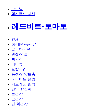
고민별
헬시푸드·과채
레드비트·토마토
전체
장·배변·유산균
글루타치온
관절·연골
뼈건강
이너뷰티
모발건강
풍성·영양보충
다이어트·슬림
피로개선·활력
면역·항산화
눈건강
코건강
간·위건강