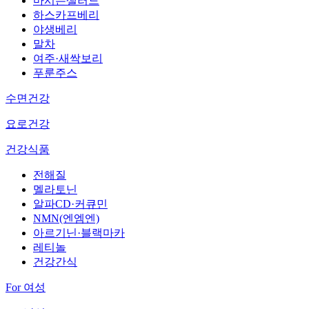
마시는샐러드
하스카프베리
야생베리
말차
여주·새싹보리
푸룬주스
수면건강
요로건강
건강식품
전해질
멜라토닌
알파CD·커큐민
NMN(엔엠엔)
아르기닌·블랙마카
레티놀
건강간식
For 여성