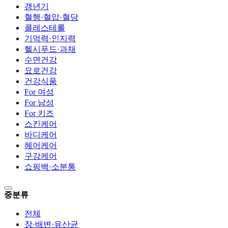
갱년기
혈행·혈압·혈당
콜레스테롤
기억력·인지력
헬시푸드·과채
수면건강
요로건강
건강식품
For 여성
For 남성
For 키즈
스킨케어
바디케어
헤어케어
구강케어
쇼핑백·소분통
중분류
전체
장·배변·유산균