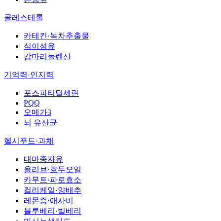
콜레스테롤
카테킨·녹차추출물
식이섬유
감마리놀렌산
기억력·인지력
포스파티딜세린
PQQ
오메가3
뇌 유산균
헬시푸드·과채
대마종자유
올리브·호두오일
카무트·파로효소
컬리케일·양배추
레몬즙·애사비
블루베리·빌베리