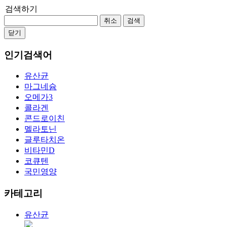
검색하기
취소
검색
닫기
인기검색어
유산균
마그네슘
오메가3
콜라겐
콘드로이친
멜라토닌
글루타치온
비타민D
코큐텐
국민영양
카테고리
유산균