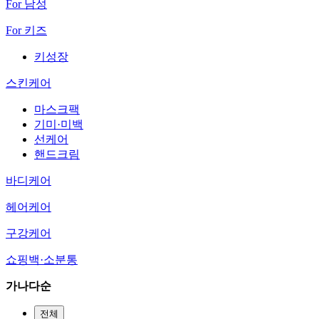
For 남성
For 키즈
키성장
스킨케어
마스크팩
기미·미백
선케어
핸드크림
바디케어
헤어케어
구강케어
쇼핑백·소분통
가나다순
전체