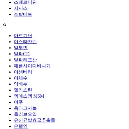
스페르미딘
시서스
쏘팔메토
ㅇ
아르기닌
아스타잔틴
알부민
알파CD
알파리포산
애플사이다비니거
야생베리
야채수
양배추
엘라스틴
엠에스엠 MSM
여주
옥타코사놀
올리브오일
유산균발효굴추출물
은행잎