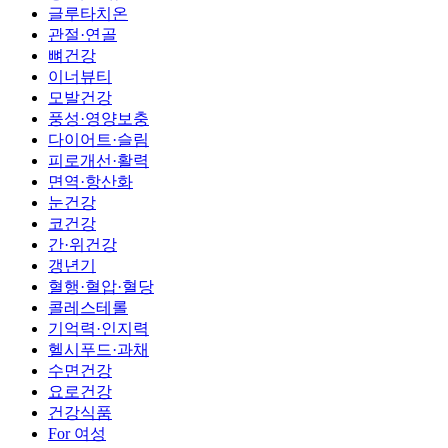
글루타치온
관절·연골
뼈건강
이너뷰티
모발건강
풍성·영양보충
다이어트·슬림
피로개선·활력
면역·항산화
눈건강
코건강
간·위건강
갱년기
혈행·혈압·혈당
콜레스테롤
기억력·인지력
헬시푸드·과채
수면건강
요로건강
건강식품
For 여성