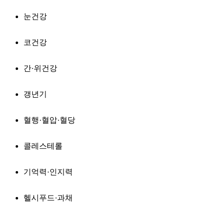
눈건강
코건강
간·위건강
갱년기
혈행·혈압·혈당
콜레스테롤
기억력·인지력
헬시푸드·과채