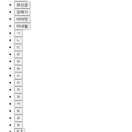
유산균
오메가
비타민
미네랄
ㄱ
ㄴ
ㄷ
ㄹ
ㅁ
ㅂ
ㅅ
ㅇ
ㅈ
ㅊ
ㅋ
ㅌ
ㅍ
ㅎ
A-Z