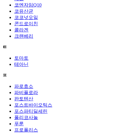
코엔자임Q10
코유산균
코코넛오일
콘드로이친
콜라겐
크랜베리
ㅌ
토마토
테아닌
ㅍ
파로효소
파비플로라
판토텐산
포스트바이오틱스
포스파티딜세린
폴리코사놀
푸룬
프로폴리스