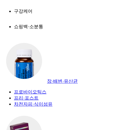
구강케어
쇼핑백·소분통
장·배변·유산균
프로바이오틱스
프리·포스트
차전자피·식이섬유