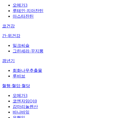
오메가3
루테인·지아잔틴
아스타잔틴
코건강
간·위건강
밀크씨슬
그린세라·꾸지뽕
갱년기
회화나무추출물
루바브
혈행·혈압·혈당
오메가3
코엔자임Q10
감마리놀렌산
바나바잎
은행잎