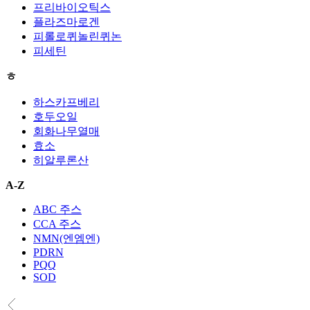
프리바이오틱스
플라즈마로겐
피롤로퀴놀린퀴논
피세틴
ㅎ
하스카프베리
호두오일
회화나무열매
효소
히알루론산
A-Z
ABC 주스
CCA 주스
NMN(엔엠엔)
PDRN
PQQ
SOD