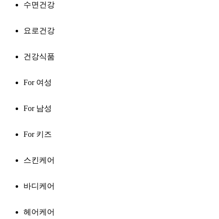
수면건강
요로건강
건강식품
For 여성
For 남성
For 키즈
스킨케어
바디케어
헤어케어