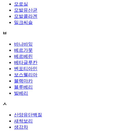
모로실
모발유산균
모발콜라겐
밀크씨슬
ㅂ
바나바잎
베르가못
베르베린
베타글루칸
벤포티아민
보스웰리아
블랙마카
블루베리
빌베리
ㅅ
산양유단백질
새싹보리
생강차