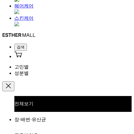
헤어케어
스킨케어
검색
고민별
성분별
전체보기
장·배변·유산균