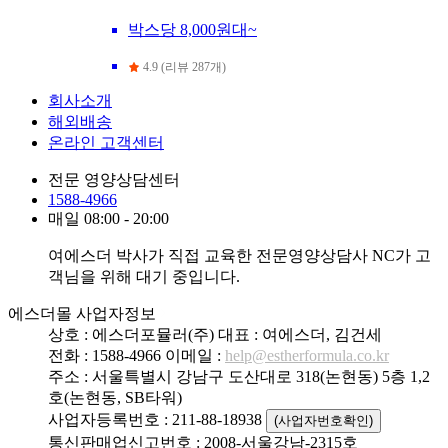
박스당 8,000원대~
4.9 (리뷰 287개)
회사소개
해외배송
온라인 고객센터
전문 영양상담센터
1588-4966
매일 08:00 - 20:00
여에스더 박사가 직접 교육한 전문영양상담사 NC가 고
객님을 위해 대기 중입니다.
에스더몰 사업자정보
상호 : 에스더포뮬러(주)
대표 : 여에스더, 김건세
전화 : 1588-4966
이메일 :
help@estherformula.co.kr
주소 : 서울특별시 강남구 도산대로 318(논현동) 5층 1,2
호(논현동, SB타워)
사업자등록번호 : 211-88-18938
(사업자번호확인)
통신판매업신고번호 : 2008-서울강남-2315호