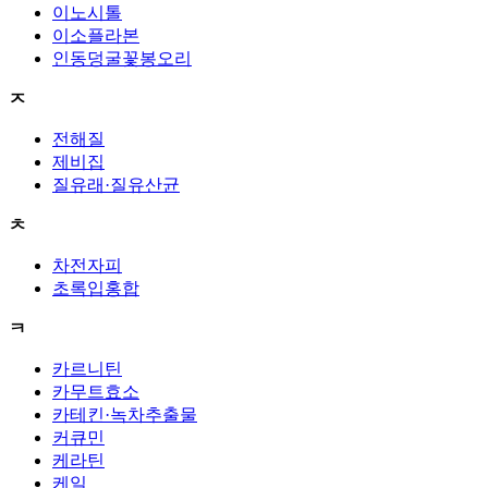
이노시톨
이소플라본
인동덩굴꽃봉오리
ㅈ
전해질
제비집
질유래·질유산균
ㅊ
차전자피
초록입홍합
ㅋ
카르니틴
카무트효소
카테킨·녹차추출물
커큐민
케라틴
케일