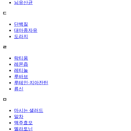
뇌유산균
ㄷ
단백질
대마종자유
도라지
ㄹ
락티움
레몬즙
레티놀
루바브
루테인·지아잔틴
류신
ㅁ
마시는 샐러드
말차
맥주효모
멜라토닌