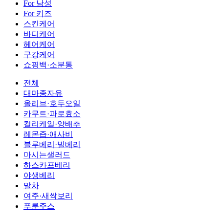
For 남성
For 키즈
스킨케어
바디케어
헤어케어
구강케어
쇼핑백·소분통
전체
대마종자유
올리브·호두오일
카무트·파로효소
컬리케일·양배추
레몬즙·애사비
블루베리·빌베리
마시는샐러드
하스카프베리
야생베리
말차
여주·새싹보리
푸룬주스