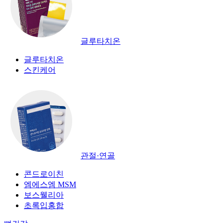
글루타치온
글루타치온
스킨케어
관절·연골
콘드로이친
엠에스엠 MSM
보스웰리아
초록입홍합