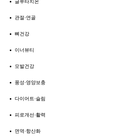
글루타치온
관절·연골
뼈건강
이너뷰티
모발건강
풍성·영양보충
다이어트·슬림
피로개선·활력
면역·항산화