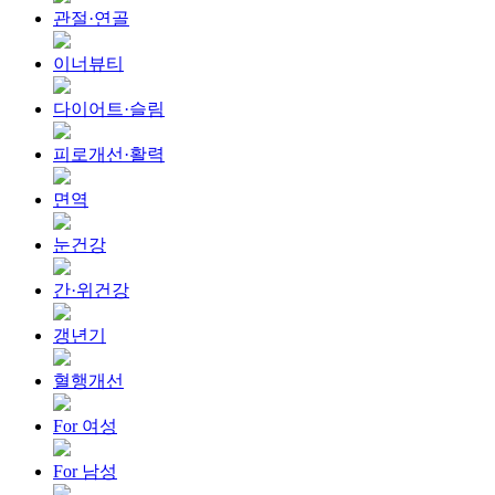
관절·연골
이너뷰티
다이어트·슬림
피로개선·활력
면역
눈건강
간·위건강
갱년기
혈행개선
For 여성
For 남성