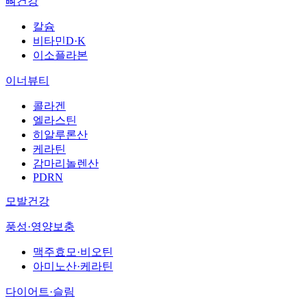
뼈건강
칼슘
비타민D·K
이소플라본
이너뷰티
콜라겐
엘라스틴
히알루론산
케라틴
감마리놀렌산
PDRN
모발건강
풍성·영양보충
맥주효모·비오틴
아미노산·케라틴
다이어트·슬림