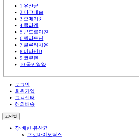
1
유산균
2
마그네슘
3
오메가3
4
콜라겐
5
콘드로이친
6
멜라토닌
7
글루타치온
8
비타민D
9
코큐텐
10
국민영양
로그인
회원가입
고객센터
해외배송
고민별
장·배변·유산균
프로바이오틱스