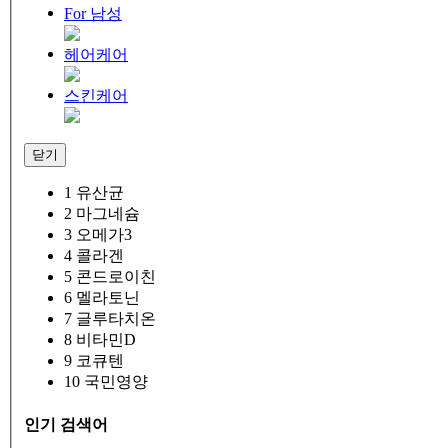
For 남성
헤어케어
스킨케어
닫기
1
유산균
2
마그네슘
3
오메가3
4
콜라겐
5
콘드로이친
6
멜라토닌
7
글루타치온
8
비타민D
9
코큐텐
10
국민영양
인기 검색어