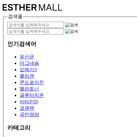
검색폼
인기검색어
유산균
마그네슘
오메가3
콜라겐
콘드로이친
멜라토닌
글루타치온
비타민D
코큐텐
국민영양
카테고리