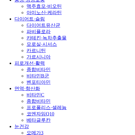
맥주효모·비오틴
아미노산·케라틴
다이어트·슬림
다이어트유산균
파비플로라
카테킨·녹차추출물
모로실·시서스
카르니틴
가르시니아
피로개선·활력
종합비타민
비타민B군
벤포티아민
면역·항산화
비타민C
종합비타민
프로폴리스·셀레늄
코엔자임Q10
베타글루칸
눈건강
오메가3