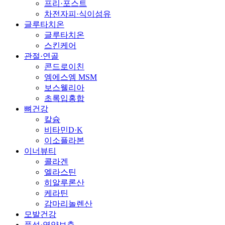
프리·포스트
차전자피·식이섬유
글루타치온
글루타치온
스킨케어
관절·연골
콘드로이친
엠에스엠 MSM
보스웰리아
초록입홍합
뼈건강
칼슘
비타민D·K
이소플라본
이너뷰티
콜라겐
엘라스틴
히알루론산
케라틴
감마리놀렌산
모발건강
풍성·영양보충