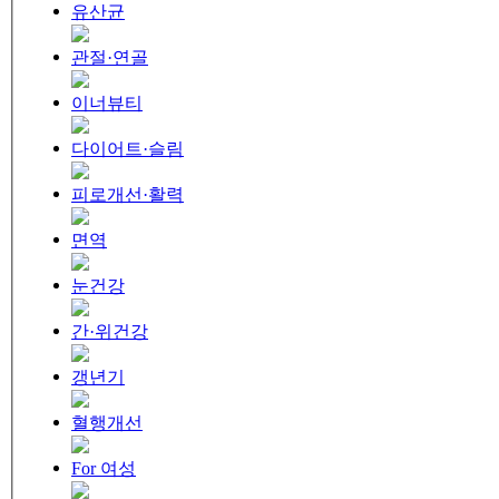
유산균
관절·연골
이너뷰티
다이어트·슬림
피로개선·활력
면역
눈건강
간·위건강
갱년기
혈행개선
For 여성