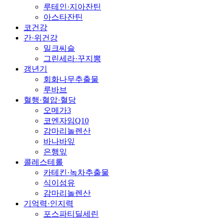
루테인·지아잔틴
아스타잔틴
코건강
간·위건강
밀크씨슬
그린세라·꾸지뽕
갱년기
회화나무추출물
루바브
혈행·혈압·혈당
오메가3
코엔자임Q10
감마리놀렌산
바나바잎
은행잎
콜레스테롤
카테킨·녹차추출물
식이섬유
감마리놀렌산
기억력·인지력
포스파티딜세린