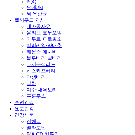
PQQ
오메가3
뇌 유산균
헬시푸드·과채
대마종자유
올리브·호두오일
카무트·파로효소
컬리케일·양배추
레몬즙·애사비
블루베리·빌베리
마시는샐러드
하스카프베리
야생베리
말차
여주·새싹보리
푸룬주스
수면건강
요로건강
건강식품
전해질
멜라토닌
알파CD·커큐민