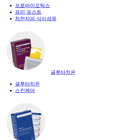
프로바이오틱스
프리·포스트
차전자피·식이섬유
글루타치온
글루타치온
스킨케어