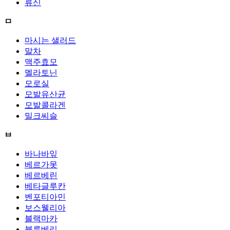
류신
ㅁ
마시는 샐러드
말차
맥주효모
멜라토닌
모로실
모발유산균
모발콜라겐
밀크씨슬
ㅂ
바나바잎
베르가못
베르베린
베타글루칸
벤포티아민
보스웰리아
블랙마카
블루베리