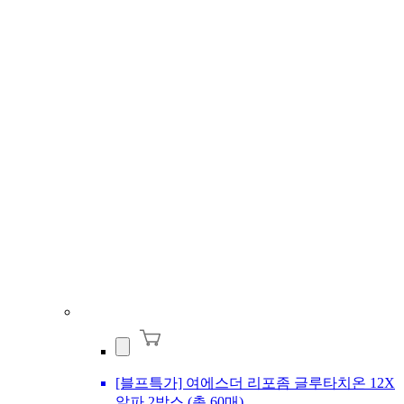
[블프특가] 여에스더 리포좀 글루타치온 12X
알파 2박스 (총 60매)