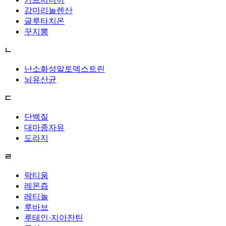
감마리놀렌산
글루타치온
꾸지뽕
ㄴ
난소화성말토덱스트린
뇌유산균
ㄷ
단백질
대마종자유
도라지
ㄹ
락티움
레몬즙
레티놀
루바브
루테인·지아잔틴