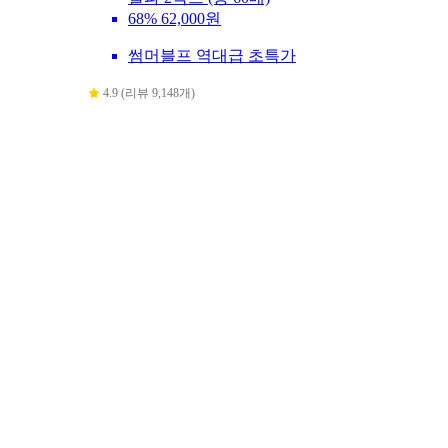
68%
62,000원
썸머블프 역대급 초특가
4.9 (리뷰 9,148개)