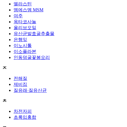
엘라스틴
엠에스엠 MSM
여주
옥타코사놀
올리브오일
유산균발효굴추출물
은행잎
이노시톨
이소플라본
인동덩굴꽃봉오리
ㅈ
전해질
제비집
질유래·질유산균
ㅊ
차전자피
초록입홍합