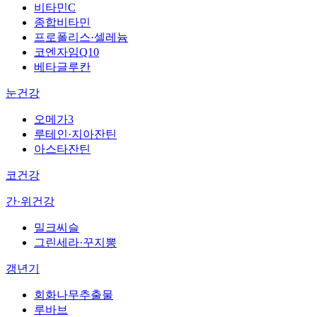
비타민C
종합비타민
프로폴리스·셀레늄
코엔자임Q10
베타글루칸
눈건강
오메가3
루테인·지아잔틴
아스타잔틴
코건강
간·위건강
밀크씨슬
그린세라·꾸지뽕
갱년기
회화나무추출물
루바브