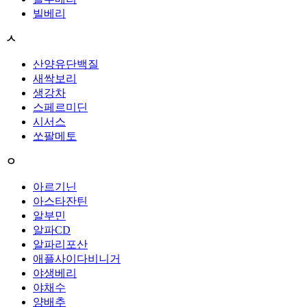
빌베리
ㅅ
산양유단백질
새싹보리
생강차
스페르미딘
시서스
쏘팔메토
ㅇ
아르기닌
아스타잔틴
알부민
알파CD
알파리포산
애플사이다비니거
야생베리
야채수
양배추