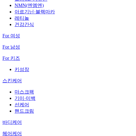
NMN(엔엠엔)
아르기닌·블랙마카
레티놀
건강간식
For 여성
For 남성
For 키즈
키성장
스킨케어
마스크팩
기미·미백
선케어
핸드크림
바디케어
헤어케어