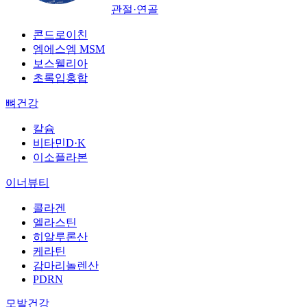
관절·연골
콘드로이친
엠에스엠 MSM
보스웰리아
초록입홍합
뼈건강
칼슘
비타민D·K
이소플라본
이너뷰티
콜라겐
엘라스틴
히알루론산
케라틴
감마리놀렌산
PDRN
모발건강