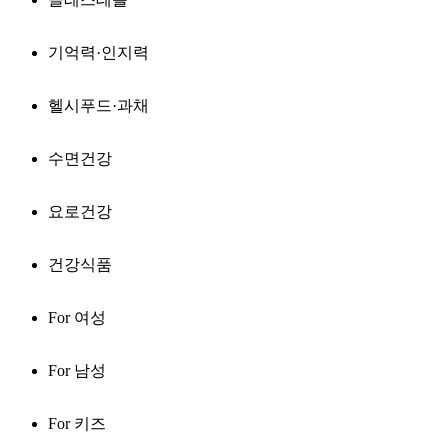
기억력·인지력
헬시푸드·과채
수면건강
요로건강
건강식품
For 여성
For 남성
For 키즈