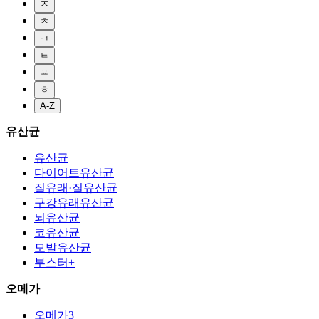
ㅈ
ㅊ
ㅋ
ㅌ
ㅍ
ㅎ
A-Z
유산균
유산균
다이어트유산균
질유래·질유산균
구강유래유산균
뇌유산균
코유산균
모발유산균
부스터+
오메가
오메가3