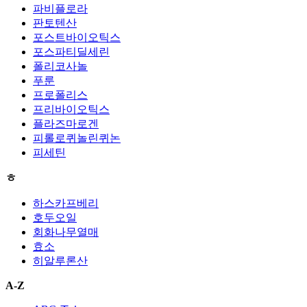
파비플로라
판토텐산
포스트바이오틱스
포스파티딜세린
폴리코사놀
푸룬
프로폴리스
프리바이오틱스
플라즈마로겐
피롤로퀴놀린퀴논
피세틴
ㅎ
하스카프베리
호두오일
회화나무열매
효소
히알루론산
A-Z