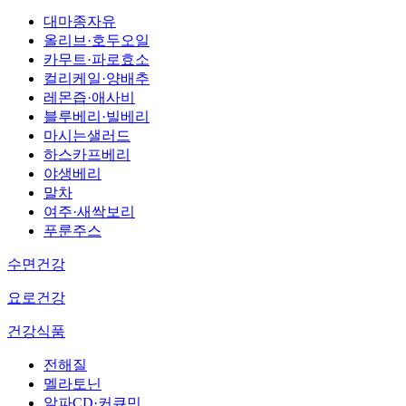
대마종자유
올리브·호두오일
카무트·파로효소
컬리케일·양배추
레몬즙·애사비
블루베리·빌베리
마시는샐러드
하스카프베리
야생베리
말차
여주·새싹보리
푸룬주스
수면건강
요로건강
건강식품
전해질
멜라토닌
알파CD·커큐민