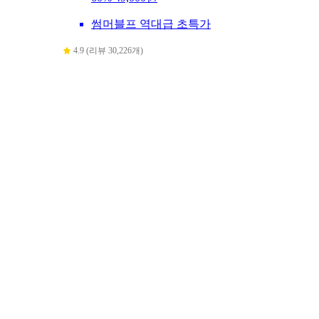
썸머블프 역대급 초특가
4.9 (리뷰 30,226개)