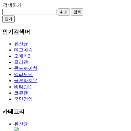
검색하기
취소
검색
닫기
인기검색어
유산균
마그네슘
오메가3
콜라겐
콘드로이친
멜라토닌
글루타치온
비타민D
코큐텐
국민영양
카테고리
유산균