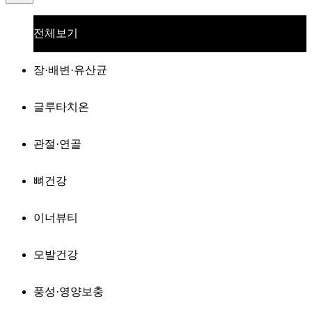
전체보기
장·배변·유산균
글루타치온
관절·연골
뼈건강
이너뷰티
모발건강
풍성·영양보충