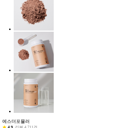
에스더포뮬러
4.9
리뷰 4,711건