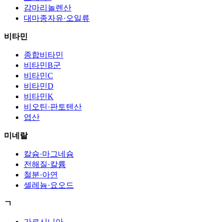
감마리놀렌산
대마종자유·오일류
비타민
종합비타민
비타민B군
비타민C
비타민D
비타민K
비오틴·판토텐산
엽산
미네랄
칼슘·마그네슘
전해질·칼륨
철분·아연
셀레늄·요오드
ㄱ
가르시니아