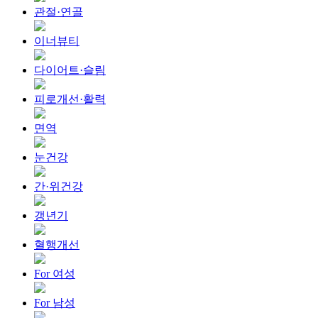
관절·연골
이너뷰티
다이어트·슬림
피로개선·활력
면역
눈건강
간·위건강
갱년기
혈행개선
For 여성
For 남성