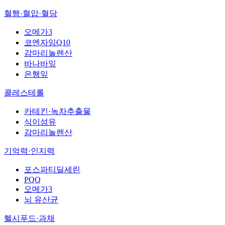
혈행·혈압·혈당
오메가3
코엔자임Q10
감마리놀렌산
바나바잎
은행잎
콜레스테롤
카테킨·녹차추출물
식이섬유
감마리놀렌산
기억력·인지력
포스파티딜세린
PQQ
오메가3
뇌 유산균
헬시푸드·과채