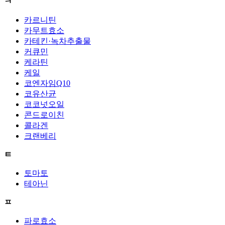
ㅋ
카르니틴
카무트효소
카테킨·녹차추출물
커큐민
케라틴
케일
코엔자임Q10
코유산균
코코넛오일
콘드로이친
콜라겐
크랜베리
ㅌ
토마토
테아닌
ㅍ
파로효소