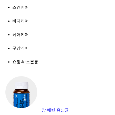
스킨케어
바디케어
헤어케어
구강케어
쇼핑백·소분통
장·배변·유산균