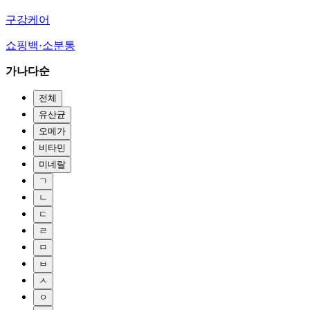
구강케어
쇼핑백·소분통
가나다순
전체
유산균
오메가
비타민
미네랄
ㄱ
ㄴ
ㄷ
ㄹ
ㅁ
ㅂ
ㅅ
ㅇ