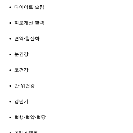
다이어트·슬림
피로개선·활력
면역·항산화
눈건강
코건강
간·위건강
갱년기
혈행·혈압·혈당
콜레스테롤