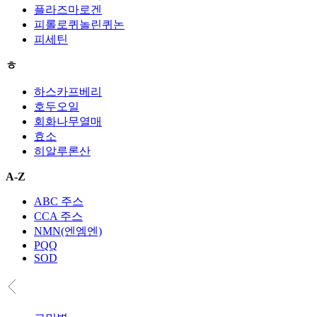
플라즈마로겐
피롤로퀴놀린퀴논
피세틴
ㅎ
하스카프베리
호두오일
회화나무열매
효소
히알루론산
A-Z
ABC 주스
CCA 주스
NMN(엔엠엔)
PQQ
SOD