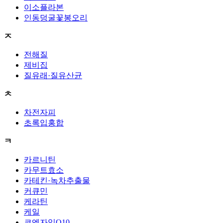
이소플라본
인동덩굴꽃봉오리
ㅈ
전해질
제비집
질유래·질유산균
ㅊ
차전자피
초록입홍합
ㅋ
카르니틴
카무트효소
카테킨·녹차추출물
커큐민
케라틴
케일
코엔자임Q10