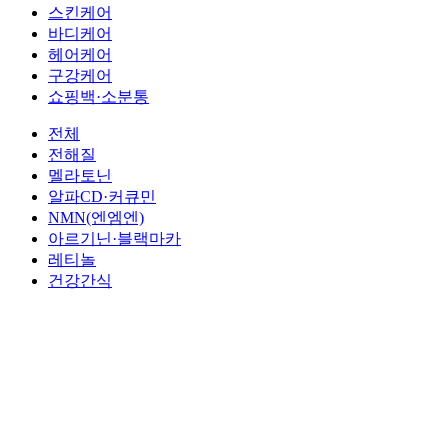
스킨케어
바디케어
헤어케어
구강케어
쇼핑백·소분통
전체
전해질
멜라토닌
알파CD·커큐민
NMN(엔엠엔)
아르기닌·블랙마카
레티놀
건강간식