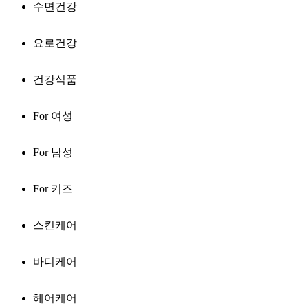
수면건강
요로건강
건강식품
For 여성
For 남성
For 키즈
스킨케어
바디케어
헤어케어