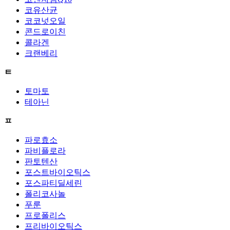
코유산균
코코넛오일
콘드로이친
콜라겐
크랜베리
ㅌ
토마토
테아닌
ㅍ
파로효소
파비플로라
판토텐산
포스트바이오틱스
포스파티딜세린
폴리코사놀
푸룬
프로폴리스
프리바이오틱스