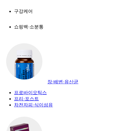
구강케어
쇼핑백·소분통
장·배변·유산균
프로바이오틱스
프리·포스트
차전자피·식이섬유