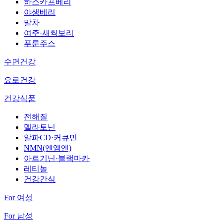
하스카프베리
야생베리
말차
여주·새싹보리
푸룬주스
수면건강
요로건강
건강식품
전해질
멜라토닌
알파CD·커큐민
NMN(엔엠엔)
아르기닌·블랙마카
레티놀
건강간식
For 여성
For 남성