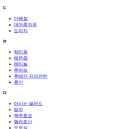
ㄷ
단백질
대마종자유
도라지
ㄹ
락티움
레몬즙
레티놀
루바브
루테인·지아잔틴
류신
ㅁ
마시는 샐러드
말차
맥주효모
멜라토닌
모로실