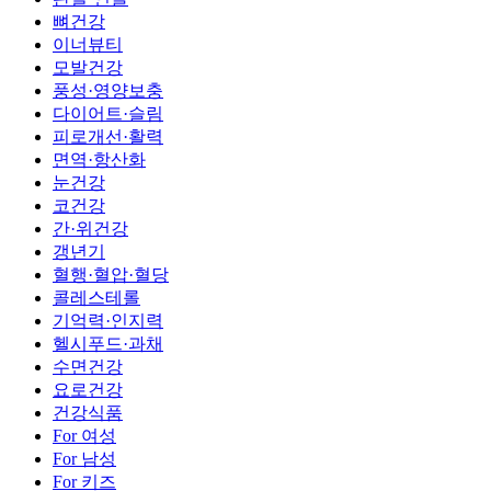
뼈건강
이너뷰티
모발건강
풍성·영양보충
다이어트·슬림
피로개선·활력
면역·항산화
눈건강
코건강
간·위건강
갱년기
혈행·혈압·혈당
콜레스테롤
기억력·인지력
헬시푸드·과채
수면건강
요로건강
건강식품
For 여성
For 남성
For 키즈