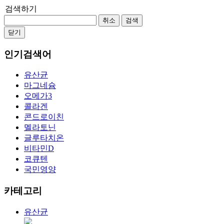
검색하기
취소
검색
닫기
인기검색어
유산균
마그네슘
오메가3
콜라겐
콘드로이친
멜라토닌
글루타치온
비타민D
코큐텐
국민영양
카테고리
유산균