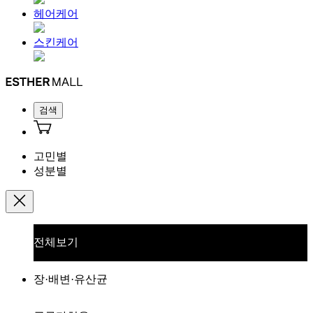
헤어케어
스킨케어
검색
고민별
성분별
전체보기
장·배변·유산균