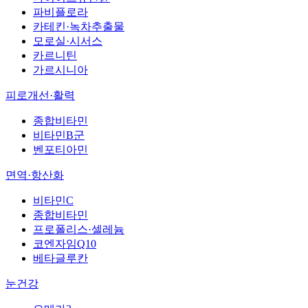
파비플로라
카테킨·녹차추출물
모로실·시서스
카르니틴
가르시니아
피로개선·활력
종합비타민
비타민B군
벤포티아민
면역·항산화
비타민C
종합비타민
프로폴리스·셀레늄
코엔자임Q10
베타글루칸
눈건강