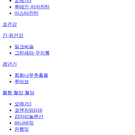
오메가3
루테인·지아잔틴
아스타잔틴
코건강
간·위건강
밀크씨슬
그린세라·꾸지뽕
갱년기
회화나무추출물
루바브
혈행·혈압·혈당
오메가3
코엔자임Q10
감마리놀렌산
바나바잎
은행잎