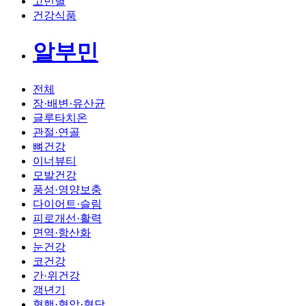
고민별
건강식품
알부민
전체
장·배변·유산균
글루타치온
관절·연골
뼈건강
이너뷰티
모발건강
풍성·영양보충
다이어트·슬림
피로개선·활력
면역·항산화
눈건강
코건강
간·위건강
갱년기
혈행·혈압·혈당