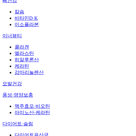
뼈건강
칼슘
비타민D·K
이소플라본
이너뷰티
콜라겐
엘라스틴
히알루론산
케라틴
감마리놀렌산
모발건강
풍성·영양보충
맥주효모·비오틴
아미노산·케라틴
다이어트·슬림
다이어트유산균