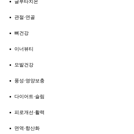
글루타치온
관절·연골
뼈건강
이너뷰티
모발건강
풍성·영양보충
다이어트·슬림
피로개선·활력
면역·항산화