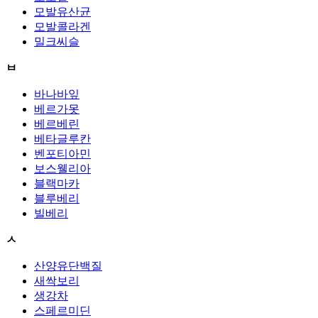
모발유산균
모발콜라겐
밀크씨슬
ㅂ
바나바잎
베르가못
베르베린
베타글루칸
벤포티아민
보스웰리아
블랙마카
블루베리
빌베리
ㅅ
산양유단백질
새싹보리
생강차
스페르미딘