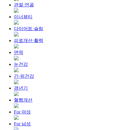
관절·연골
이너뷰티
다이어트·슬림
피로개선·활력
면역
눈건강
간·위건강
갱년기
혈행개선
For 여성
For 남성