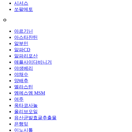
시서스
쏘팔메토
ㅇ
아르기닌
아스타잔틴
알부민
알파CD
알파리포산
애플사이다비니거
야생베리
야채수
양배추
엘라스틴
엠에스엠 MSM
여주
옥타코사놀
올리브오일
유산균발효굴추출물
은행잎
이노시톨