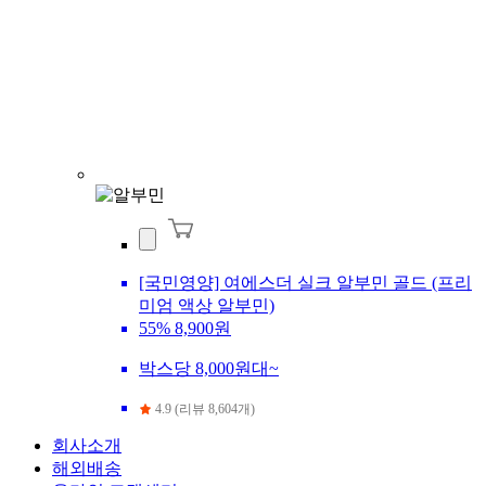
[국민영양] 여에스더 실크 알부민 골드 (프리
미엄 액상 알부민)
55%
8,900원
박스당 8,000원대~
4.9 (리뷰 8,604개)
회사소개
해외배송