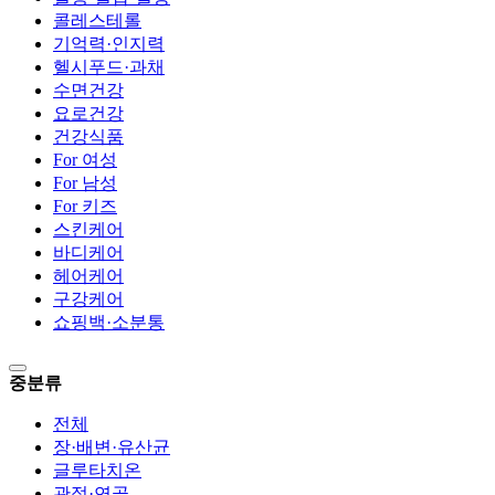
콜레스테롤
기억력·인지력
헬시푸드·과채
수면건강
요로건강
건강식품
For 여성
For 남성
For 키즈
스킨케어
바디케어
헤어케어
구강케어
쇼핑백·소분통
중분류
전체
장·배변·유산균
글루타치온
관절·연골