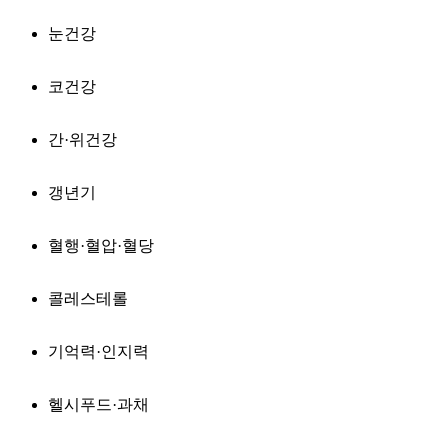
눈건강
코건강
간·위건강
갱년기
혈행·혈압·혈당
콜레스테롤
기억력·인지력
헬시푸드·과채