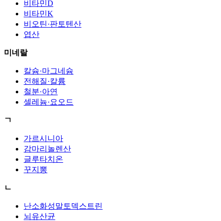
비타민D
비타민K
비오틴·판토텐산
엽산
미네랄
칼슘·마그네슘
전해질·칼륨
철분·아연
셀레늄·요오드
ㄱ
가르시니아
감마리놀렌산
글루타치온
꾸지뽕
ㄴ
난소화성말토덱스트린
뇌유산균