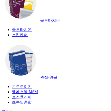
글루타치온
글루타치온
스킨케어
관절·연골
콘드로이친
엠에스엠 MSM
보스웰리아
초록입홍합