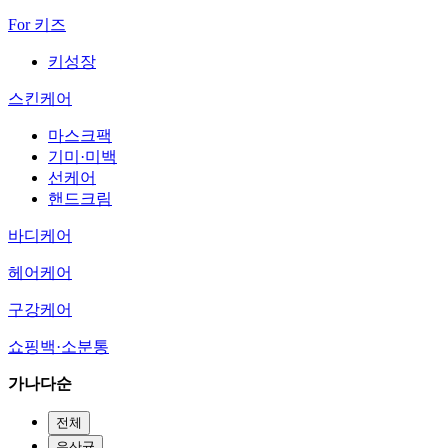
For 키즈
키성장
스킨케어
마스크팩
기미·미백
선케어
핸드크림
바디케어
헤어케어
구강케어
쇼핑백·소분통
가나다순
전체
유산균