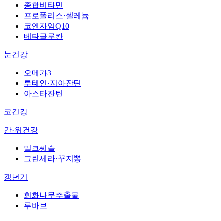
종합비타민
프로폴리스·셀레늄
코엔자임Q10
베타글루칸
눈건강
오메가3
루테인·지아잔틴
아스타잔틴
코건강
간·위건강
밀크씨슬
그린세라·꾸지뽕
갱년기
회화나무추출물
루바브