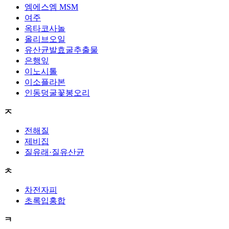
엠에스엠 MSM
여주
옥타코사놀
올리브오일
유산균발효굴추출물
은행잎
이노시톨
이소플라본
인동덩굴꽃봉오리
ㅈ
전해질
제비집
질유래·질유산균
ㅊ
차전자피
초록입홍합
ㅋ