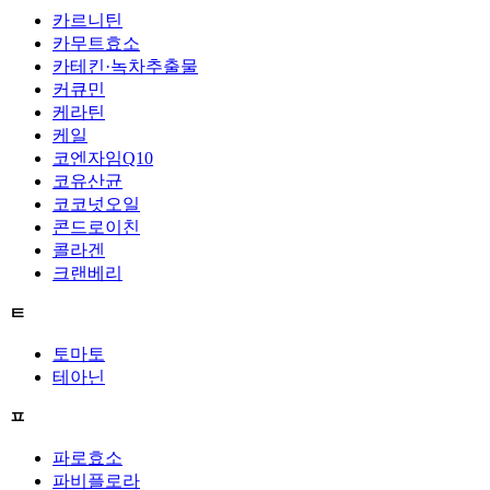
카르니틴
카무트효소
카테킨·녹차추출물
커큐민
케라틴
케일
코엔자임Q10
코유산균
코코넛오일
콘드로이친
콜라겐
크랜베리
ㅌ
토마토
테아닌
ㅍ
파로효소
파비플로라