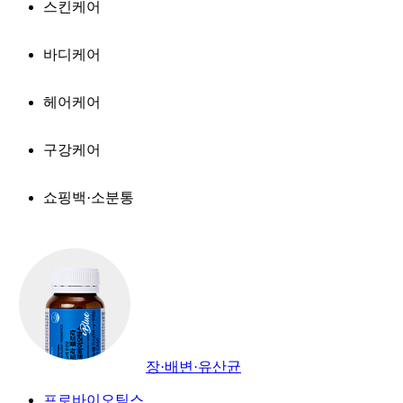
스킨케어
바디케어
헤어케어
구강케어
쇼핑백·소분통
장·배변·유산균
프로바이오틱스