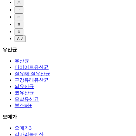
ㅊ
ㅋ
ㅌ
ㅍ
ㅎ
A-Z
유산균
유산균
다이어트유산균
질유래·질유산균
구강유래유산균
뇌유산균
코유산균
모발유산균
부스터+
오메가
오메가3
감마리놀렌산