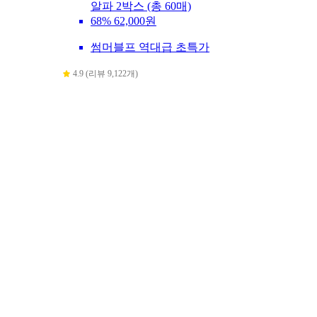
알파 2박스 (총 60매)
68%
62,000원
썸머블프 역대급 초특가
4.9 (리뷰 9,122개)