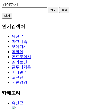
검색하기
취소
검색
닫기
인기검색어
유산균
마그네슘
오메가3
콜라겐
콘드로이친
멜라토닌
글루타치온
비타민D
코큐텐
국민영양
카테고리
유산균