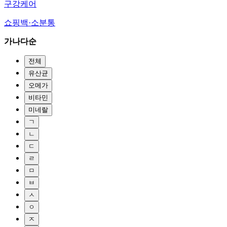
구강케어
쇼핑백·소분통
가나다순
전체
유산균
오메가
비타민
미네랄
ㄱ
ㄴ
ㄷ
ㄹ
ㅁ
ㅂ
ㅅ
ㅇ
ㅈ