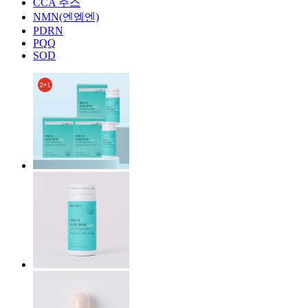
CCA 주스
NMN(엔엠엔)
PDRN
PQQ
SOD