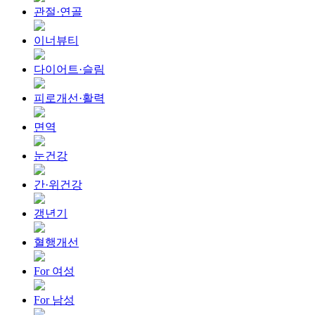
관절·연골
이너뷰티
다이어트·슬림
피로개선·활력
면역
눈건강
간·위건강
갱년기
혈행개선
For 여성
For 남성