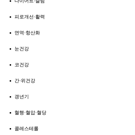
다이어트·슬림
피로개선·활력
면역·항산화
눈건강
코건강
간·위건강
갱년기
혈행·혈압·혈당
콜레스테롤