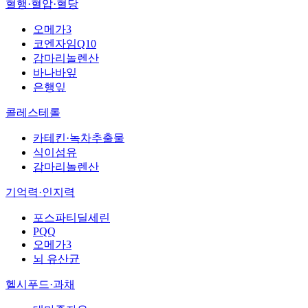
혈행·혈압·혈당
오메가3
코엔자임Q10
감마리놀렌산
바나바잎
은행잎
콜레스테롤
카테킨·녹차추출물
식이섬유
감마리놀렌산
기억력·인지력
포스파티딜세린
PQQ
오메가3
뇌 유산균
헬시푸드·과채