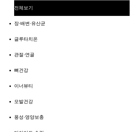
전체보기
장·배변·유산균
글루타치온
관절·연골
뼈건강
이너뷰티
모발건강
풍성·영양보충