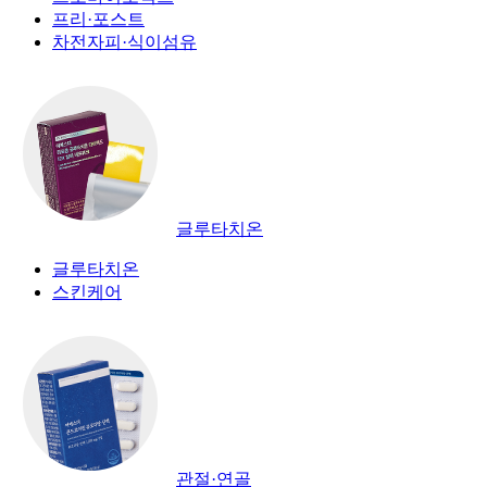
프리·포스트
차전자피·식이섬유
글루타치온
글루타치온
스킨케어
관절·연골