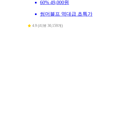
60%
49,000원
썸머블프 역대급 초특가
4.9 (리뷰 30,159개)