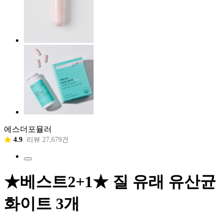
에스더포뮬러
4.9
리뷰 27,679건
★베스트2+1★ 질 유래 유산균
화이트 3개