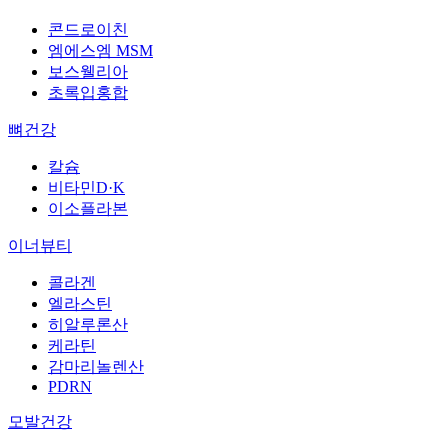
콘드로이친
엠에스엠 MSM
보스웰리아
초록입홍합
뼈건강
칼슘
비타민D·K
이소플라본
이너뷰티
콜라겐
엘라스틴
히알루론산
케라틴
감마리놀렌산
PDRN
모발건강