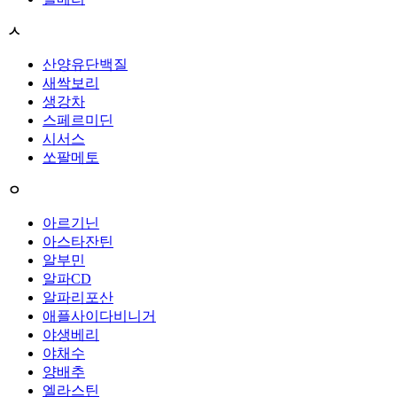
ㅅ
산양유단백질
새싹보리
생강차
스페르미딘
시서스
쏘팔메토
ㅇ
아르기닌
아스타잔틴
알부민
알파CD
알파리포산
애플사이다비니거
야생베리
야채수
양배추
엘라스틴