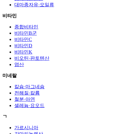
대마종자유·오일류
비타민
종합비타민
비타민B군
비타민C
비타민D
비타민K
비오틴·판토텐산
엽산
미네랄
칼슘·마그네슘
전해질·칼륨
철분·아연
셀레늄·요오드
ㄱ
가르시니아
감마리놀렌산