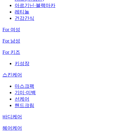
아르기닌·블랙마카
레티놀
건강간식
For 여성
For 남성
For 키즈
키성장
스킨케어
마스크팩
기미·미백
선케어
핸드크림
바디케어
헤어케어