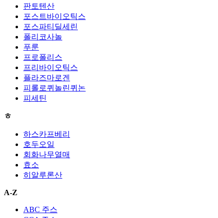
판토텐산
포스트바이오틱스
포스파티딜세린
폴리코사놀
푸룬
프로폴리스
프리바이오틱스
플라즈마로겐
피롤로퀴놀린퀴논
피세틴
ㅎ
하스카프베리
호두오일
회화나무열매
효소
히알루론산
A-Z
ABC 주스