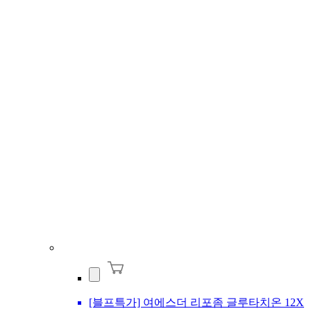
[블프특가] 여에스더 리포좀 글루타치온 12X