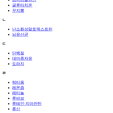
글루타치온
꾸지뽕
ㄴ
난소화성말토덱스트린
뇌유산균
ㄷ
단백질
대마종자유
도라지
ㄹ
락티움
레몬즙
레티놀
루바브
루테인·지아잔틴
류신