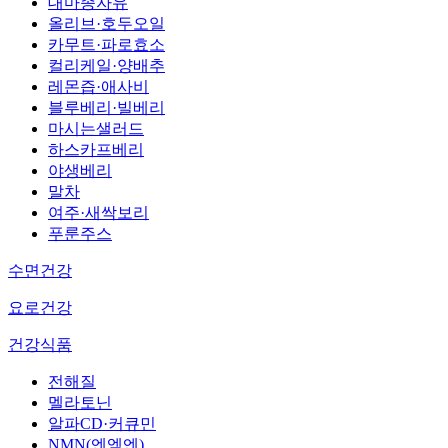
대마종자유
올리브·호두오일
카무트·파로효소
컬리케일·양배추
레몬즙·애사비
블루베리·빌베리
마시는샐러드
하스카프베리
야생베리
말차
여주·새싹보리
푸룬주스
수면건강
요로건강
건강식품
전해질
멜라토닌
알파CD·커큐민
NMN(엔엠엔)