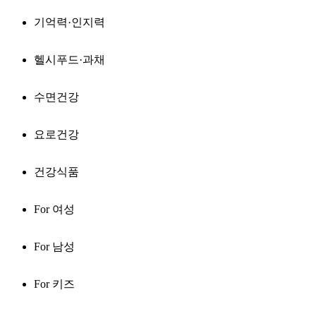
기억력·인지력
헬시푸드·과채
수면건강
요로건강
건강식품
For 여성
For 남성
For 키즈