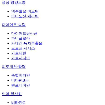
풍성·영양보충
맥주효모·비오틴
아미노산·케라틴
다이어트·슬림
다이어트유산균
파비플로라
카테킨·녹차추출물
모로실·시서스
카르니틴
가르시니아
피로개선·활력
종합비타민
비타민B군
벤포티아민
면역·항산화
비타민C