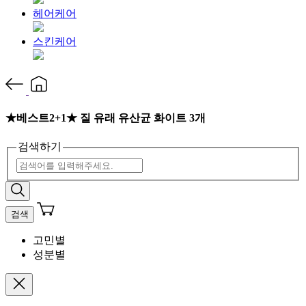
헤어케어
스킨케어
★베스트2+1★ 질 유래 유산균 화이트 3개
검색하기
검색
고민별
성분별