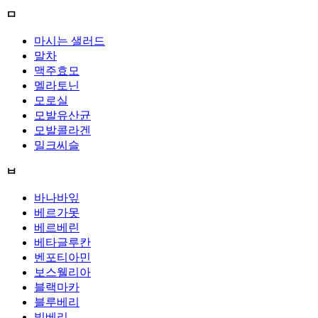
ㅁ
마시는 샐러드
말차
맥주효모
멜라토닌
모로실
모발유산균
모발콜라겐
밀크씨슬
ㅂ
바나바잎
베르가못
베르베린
베타글루칸
벤포티아민
보스웰리아
블랙마카
블루베리
빌베리