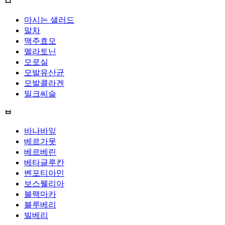
ㅁ
마시는 샐러드
말차
맥주효모
멜라토닌
모로실
모발유산균
모발콜라겐
밀크씨슬
ㅂ
바나바잎
베르가못
베르베린
베타글루칸
벤포티아민
보스웰리아
블랙마카
블루베리
빌베리