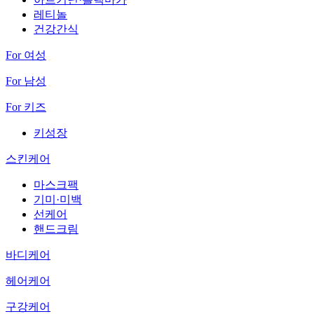
레티놀
건강간식
For 여성
For 남성
For 키즈
키성장
스킨케어
마스크팩
기미·미백
선케어
핸드크림
바디케어
헤어케어
구강케어