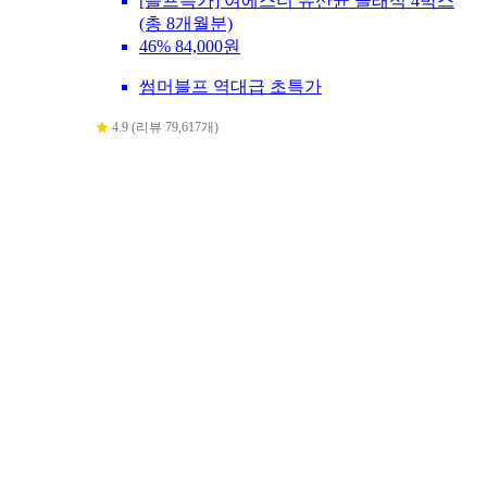
[블프특가] 여에스더 유산균 클래식 4박스
(총 8개월분)
46%
84,000원
썸머블프 역대급 초특가
4.9 (리뷰 79,617개)