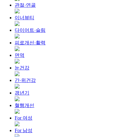
관절·연골
이너뷰티
다이어트·슬림
피로개선·활력
면역
눈건강
간·위건강
갱년기
혈행개선
For 여성
For 남성