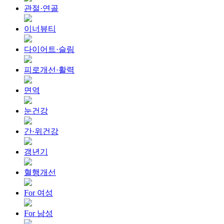
관절·연골
이너뷰티
다이어트·슬림
피로개선·활력
면역
눈건강
간·위건강
갱년기
혈행개선
For 여성
For 남성