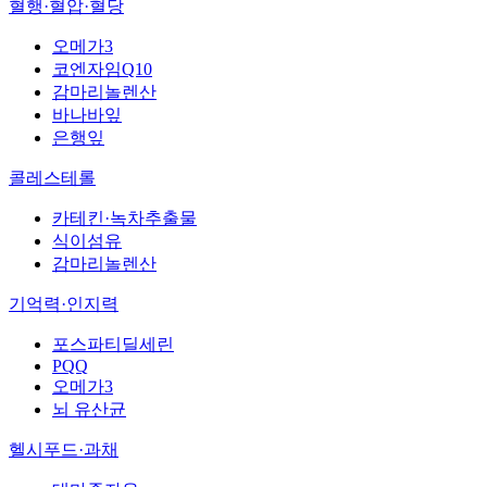
혈행·혈압·혈당
오메가3
코엔자임Q10
감마리놀렌산
바나바잎
은행잎
콜레스테롤
카테킨·녹차추출물
식이섬유
감마리놀렌산
기억력·인지력
포스파티딜세린
PQQ
오메가3
뇌 유산균
헬시푸드·과채