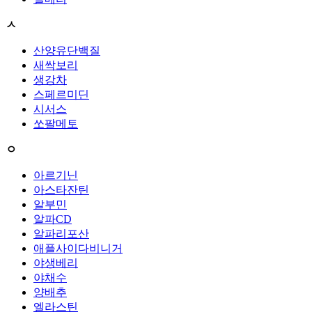
ㅅ
산양유단백질
새싹보리
생강차
스페르미딘
시서스
쏘팔메토
ㅇ
아르기닌
아스타잔틴
알부민
알파CD
알파리포산
애플사이다비니거
야생베리
야채수
양배추
엘라스틴