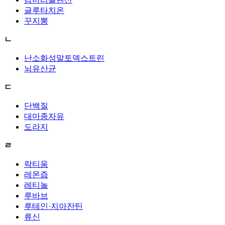
글루타치온
꾸지뽕
ㄴ
난소화성말토덱스트린
뇌유산균
ㄷ
단백질
대마종자유
도라지
ㄹ
락티움
레몬즙
레티놀
루바브
루테인·지아잔틴
류신