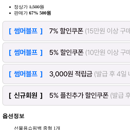
정상가
1,500
원
판매가
67%
500원
옵션정보
선물용쇼핑백 중형 1개