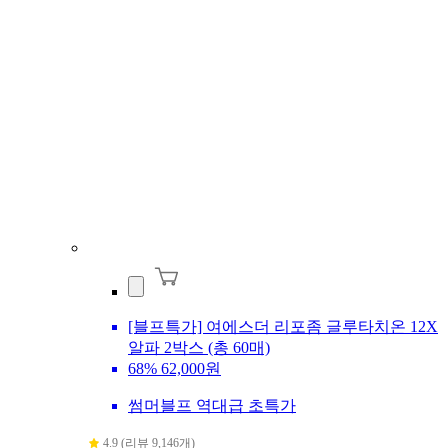
[블프특가] 여에스더 리포좀 글루타치온 12X
알파 2박스 (총 60매)
68%
62,000원
썸머블프 역대급 초특가
4.9 (리뷰 9,146개)