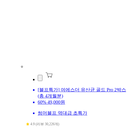
[블프특가] 여에스더 유산균 골드 Pro 2박스
(총 4개월분)
60%
49,000원
썸머블프 역대급 초특가
4.9 (리뷰 30,226개)