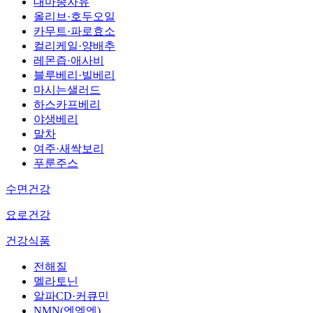
대마종자유
올리브·호두오일
카무트·파로효소
컬리케일·양배추
레몬즙·애사비
블루베리·빌베리
마시는샐러드
하스카프베리
야생베리
말차
여주·새싹보리
푸룬주스
수면건강
요로건강
건강식품
전해질
멜라토닌
알파CD·커큐민
NMN(엔엠엔)