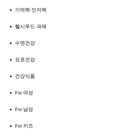
기억력·인지력
헬시푸드·과채
수면건강
요로건강
건강식품
For 여성
For 남성
For 키즈