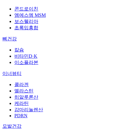
콘드로이친
엠에스엠 MSM
보스웰리아
초록입홍합
뼈건강
칼슘
비타민D·K
이소플라본
이너뷰티
콜라겐
엘라스틴
히알루론산
케라틴
감마리놀렌산
PDRN
모발건강