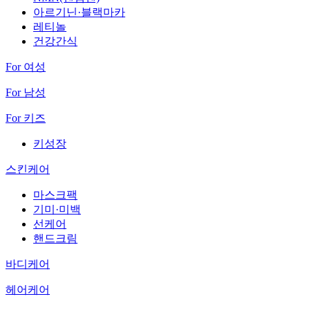
아르기닌·블랙마카
레티놀
건강간식
For 여성
For 남성
For 키즈
키성장
스킨케어
마스크팩
기미·미백
선케어
핸드크림
바디케어
헤어케어