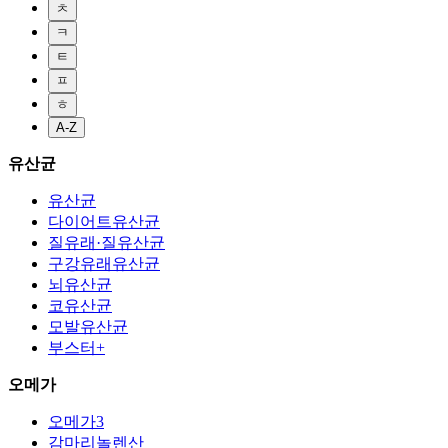
ㅊ
ㅋ
ㅌ
ㅍ
ㅎ
A-Z
유산균
유산균
다이어트유산균
질유래·질유산균
구강유래유산균
뇌유산균
코유산균
모발유산균
부스터+
오메가
오메가3
감마리놀렌산