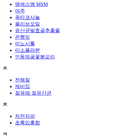
엠에스엠 MSM
여주
옥타코사놀
올리브오일
유산균발효굴추출물
은행잎
이노시톨
이소플라본
인동덩굴꽃봉오리
ㅈ
전해질
제비집
질유래·질유산균
ㅊ
차전자피
초록입홍합
ㅋ