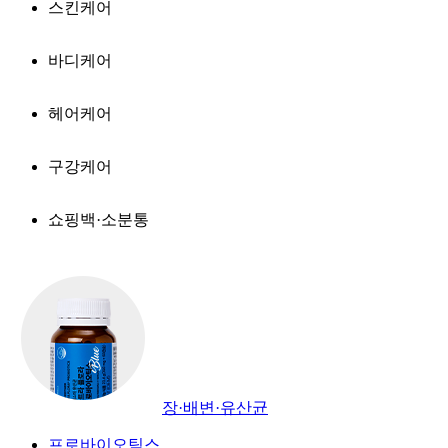
스킨케어
바디케어
헤어케어
구강케어
쇼핑백·소분통
장·배변·유산균
프로바이오틱스