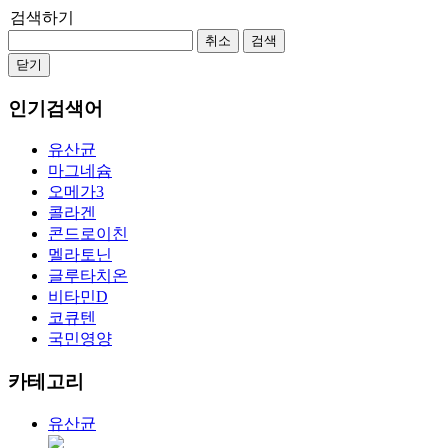
검색하기
취소
검색
닫기
인기검색어
유산균
마그네슘
오메가3
콜라겐
콘드로이친
멜라토닌
글루타치온
비타민D
코큐텐
국민영양
카테고리
유산균