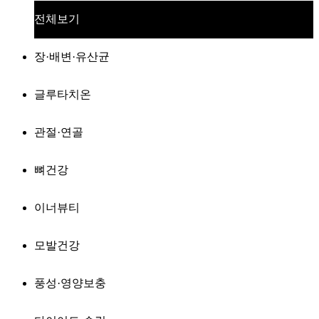
전체보기
장·배변·유산균
글루타치온
관절·연골
뼈건강
이너뷰티
모발건강
풍성·영양보충