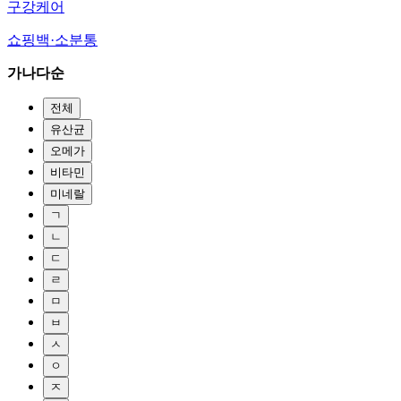
구강케어
쇼핑백·소분통
가나다순
전체
유산균
오메가
비타민
미네랄
ㄱ
ㄴ
ㄷ
ㄹ
ㅁ
ㅂ
ㅅ
ㅇ
ㅈ