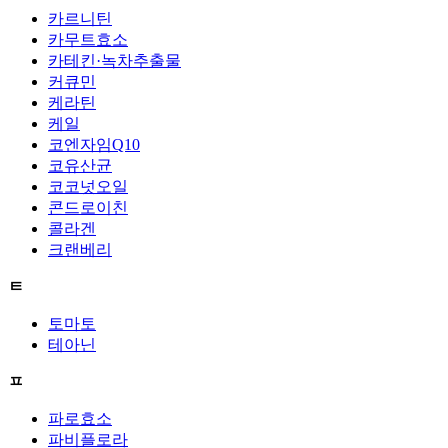
카르니틴
카무트효소
카테킨·녹차추출물
커큐민
케라틴
케일
코엔자임Q10
코유산균
코코넛오일
콘드로이친
콜라겐
크랜베리
ㅌ
토마토
테아닌
ㅍ
파로효소
파비플로라