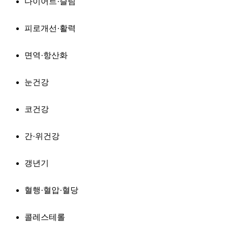
다이어트·슬림
피로개선·활력
면역·항산화
눈건강
코건강
간·위건강
갱년기
혈행·혈압·혈당
콜레스테롤