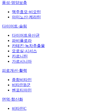
풍성·영양보충
맥주효모·비오틴
아미노산·케라틴
다이어트·슬림
다이어트유산균
파비플로라
카테킨·녹차추출물
모로실·시서스
카르니틴
가르시니아
피로개선·활력
종합비타민
비타민B군
벤포티아민
면역·항산화
비타민C