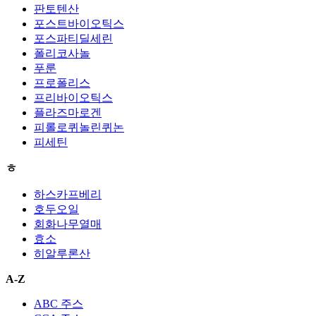
판토텐산
포스트바이오틱스
포스파티딜세린
폴리코사놀
푸룬
프로폴리스
프리바이오틱스
플라즈마로겐
피롤로퀴놀린퀴논
피세틴
ㅎ
하스카프베리
호두오일
회화나무열매
효소
히알루론산
A-Z
ABC 주스