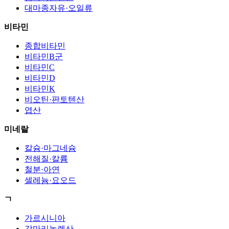
대마종자유·오일류
비타민
종합비타민
비타민B군
비타민C
비타민D
비타민K
비오틴·판토텐산
엽산
미네랄
칼슘·마그네슘
전해질·칼륨
철분·아연
셀레늄·요오드
ㄱ
가르시니아
감마리놀렌산