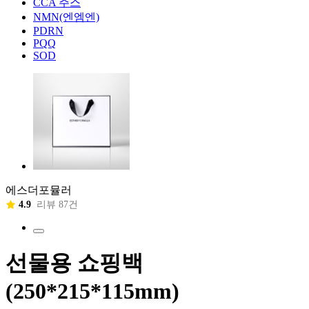
CCA 주스
NMN(엔엠엔)
PDRN
PQQ
SOD
에스더포뮬러
4.9
리뷰 87건
선물용 쇼핑백
(250*215*115mm)