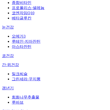
종합비타민
프로폴리스·셀레늄
코엔자임Q10
베타글루칸
눈건강
오메가3
루테인·지아잔틴
아스타잔틴
코건강
간·위건강
밀크씨슬
그린세라·꾸지뽕
갱년기
회화나무추출물
루바브