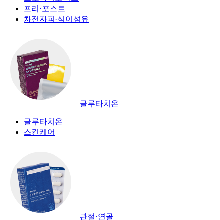
프리·포스트
차전자피·식이섬유
글루타치온
글루타치온
스킨케어
관절·연골