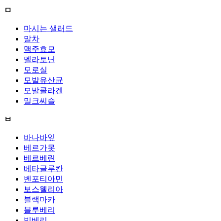
ㅁ
마시는 샐러드
말차
맥주효모
멜라토닌
모로실
모발유산균
모발콜라겐
밀크씨슬
ㅂ
바나바잎
베르가못
베르베린
베타글루칸
벤포티아민
보스웰리아
블랙마카
블루베리
빌베리