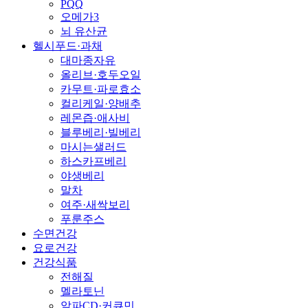
PQQ
오메가3
뇌 유산균
헬시푸드·과채
대마종자유
올리브·호두오일
카무트·파로효소
컬리케일·양배추
레몬즙·애사비
블루베리·빌베리
마시는샐러드
하스카프베리
야생베리
말차
여주·새싹보리
푸룬주스
수면건강
요로건강
건강식품
전해질
멜라토닌
알파CD·커큐민