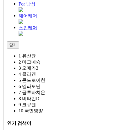
For 남성
헤어케어
스킨케어
닫기
1
유산균
2
마그네슘
3
오메가3
4
콜라겐
5
콘드로이친
6
멜라토닌
7
글루타치온
8
비타민D
9
코큐텐
10
국민영양
인기 검색어