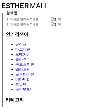
검색폼
인기검색어
유산균
마그네슘
오메가3
콜라겐
콘드로이친
멜라토닌
글루타치온
비타민D
코큐텐
국민영양
카테고리