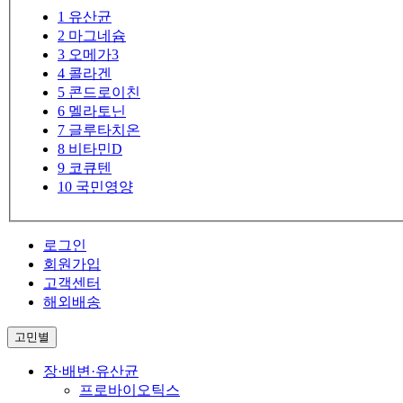
1
유산균
2
마그네슘
3
오메가3
4
콜라겐
5
콘드로이친
6
멜라토닌
7
글루타치온
8
비타민D
9
코큐텐
10
국민영양
로그인
회원가입
고객센터
해외배송
고민별
장·배변·유산균
프로바이오틱스