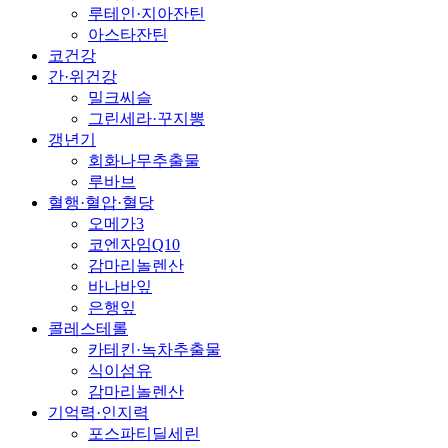
루테인·지아잔틴
아스타잔틴
코건강
간·위건강
밀크씨슬
그린세라·꾸지뽕
갱년기
회화나무추출물
루바브
혈행·혈압·혈당
오메가3
코엔자임Q10
감마리놀렌산
바나바잎
은행잎
콜레스테롤
카테킨·녹차추출물
식이섬유
감마리놀렌산
기억력·인지력
포스파티딜세린