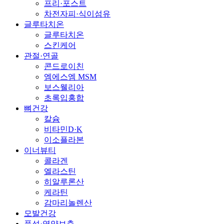
프리·포스트
차전자피·식이섬유
글루타치온
글루타치온
스킨케어
관절·연골
콘드로이친
엠에스엠 MSM
보스웰리아
초록입홍합
뼈건강
칼슘
비타민D·K
이소플라본
이너뷰티
콜라겐
엘라스틴
히알루론산
케라틴
감마리놀렌산
모발건강
풍성·영양보충