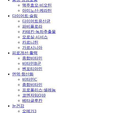
맥주효모·비오틴
아미노산·케라틴
다이어트·슬림
다이어트유산균
파비플로라
카테킨·녹차추출물
모로실·시서스
카르니틴
가르시니아
피로개선·활력
종합비타민
비타민B군
벤포티아민
면역·항산화
비타민C
종합비타민
프로폴리스·셀레늄
코엔자임Q10
베타글루칸
눈건강
오메가3