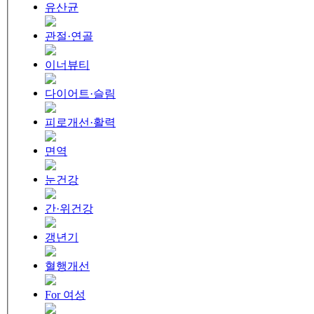
유산균
관절·연골
이너뷰티
다이어트·슬림
피로개선·활력
면역
눈건강
간·위건강
갱년기
혈행개선
For 여성