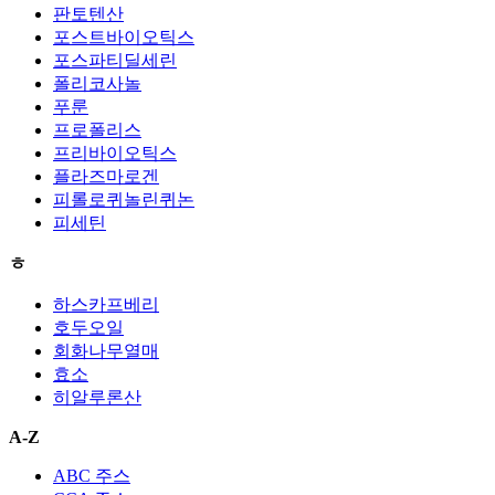
판토텐산
포스트바이오틱스
포스파티딜세린
폴리코사놀
푸룬
프로폴리스
프리바이오틱스
플라즈마로겐
피롤로퀴놀린퀴논
피세틴
ㅎ
하스카프베리
호두오일
회화나무열매
효소
히알루론산
A-Z
ABC 주스