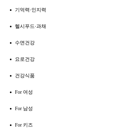
기억력·인지력
헬시푸드·과채
수면건강
요로건강
건강식품
For 여성
For 남성
For 키즈