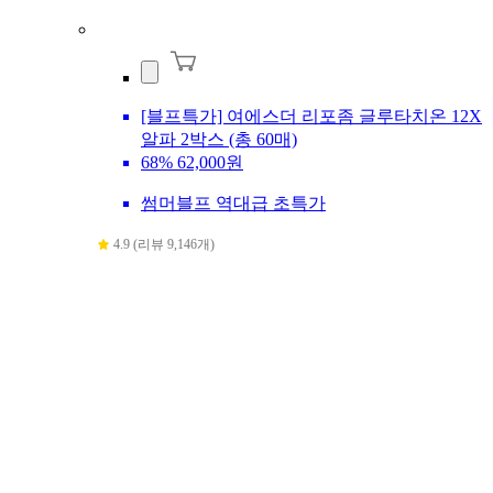
[블프특가] 여에스더 리포좀 글루타치온 12X
알파 2박스 (총 60매)
68%
62,000원
썸머블프 역대급 초특가
4.9 (리뷰 9,146개)