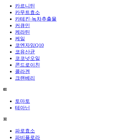
카르니틴
카무트효소
카테킨·녹차추출물
커큐민
케라틴
케일
코엔자임Q10
코유산균
코코넛오일
콘드로이친
콜라겐
크랜베리
ㅌ
토마토
테아닌
ㅍ
파로효소
파비플로라