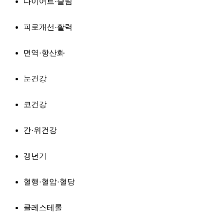
다이어트·슬림
피로개선·활력
면역·항산화
눈건강
코건강
간·위건강
갱년기
혈행·혈압·혈당
콜레스테롤