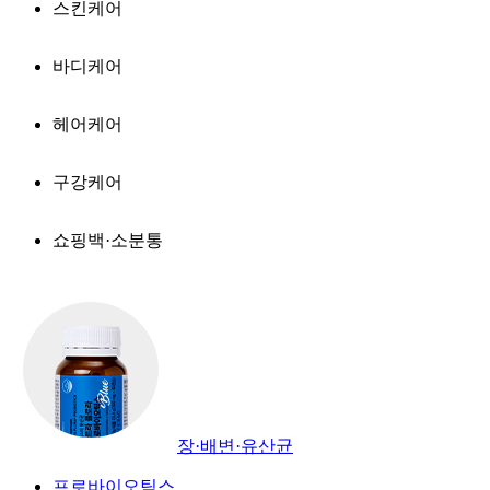
스킨케어
바디케어
헤어케어
구강케어
쇼핑백·소분통
장·배변·유산균
프로바이오틱스