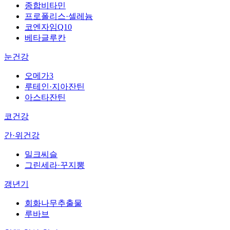
종합비타민
프로폴리스·셀레늄
코엔자임Q10
베타글루칸
눈건강
오메가3
루테인·지아잔틴
아스타잔틴
코건강
간·위건강
밀크씨슬
그린세라·꾸지뽕
갱년기
회화나무추출물
루바브