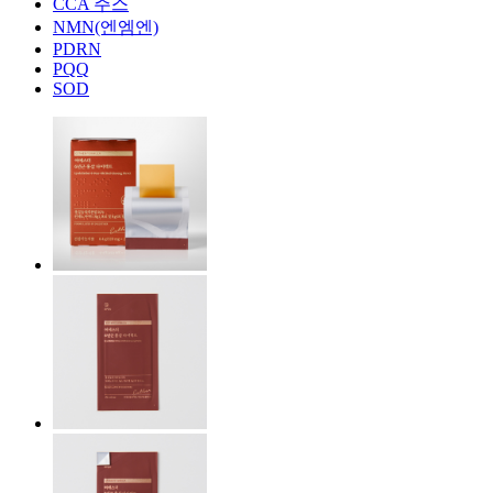
CCA 주스
NMN(엔엠엔)
PDRN
PQQ
SOD