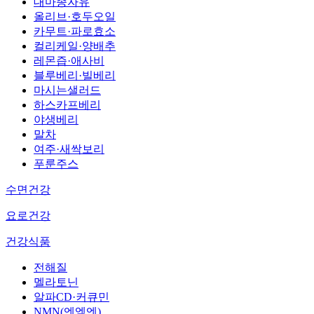
대마종자유
올리브·호두오일
카무트·파로효소
컬리케일·양배추
레몬즙·애사비
블루베리·빌베리
마시는샐러드
하스카프베리
야생베리
말차
여주·새싹보리
푸룬주스
수면건강
요로건강
건강식품
전해질
멜라토닌
알파CD·커큐민
NMN(엔엠엔)