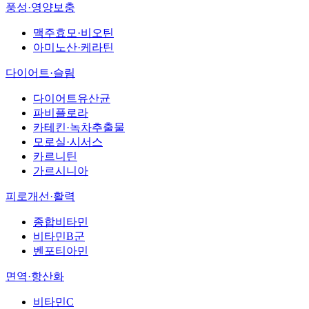
풍성·영양보충
맥주효모·비오틴
아미노산·케라틴
다이어트·슬림
다이어트유산균
파비플로라
카테킨·녹차추출물
모로실·시서스
카르니틴
가르시니아
피로개선·활력
종합비타민
비타민B군
벤포티아민
면역·항산화
비타민C