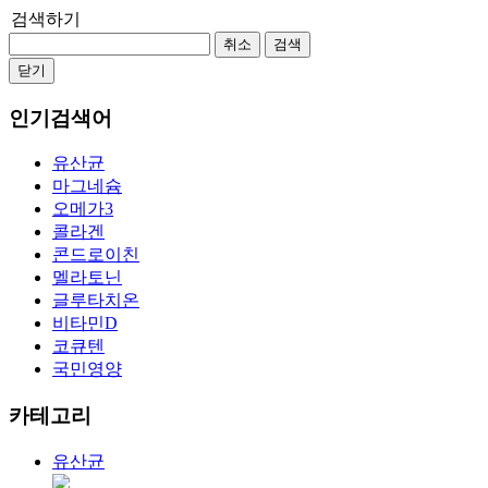
검색하기
취소
검색
닫기
인기검색어
유산균
마그네슘
오메가3
콜라겐
콘드로이친
멜라토닌
글루타치온
비타민D
코큐텐
국민영양
카테고리
유산균