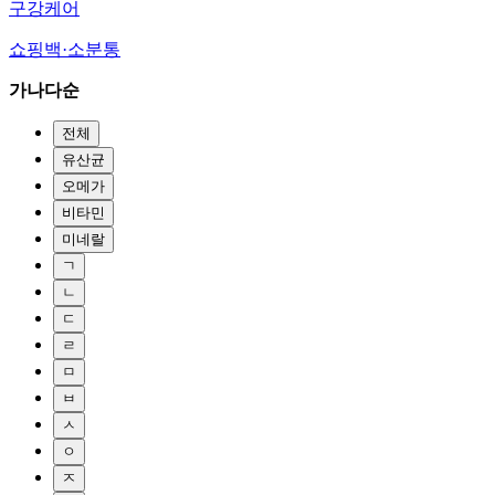
구강케어
쇼핑백·소분통
가나다순
전체
유산균
오메가
비타민
미네랄
ㄱ
ㄴ
ㄷ
ㄹ
ㅁ
ㅂ
ㅅ
ㅇ
ㅈ