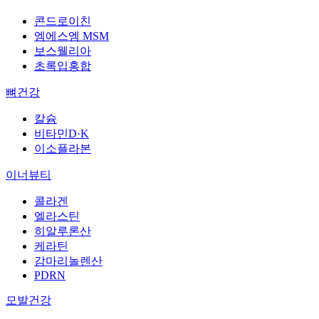
콘드로이친
엠에스엠 MSM
보스웰리아
초록입홍합
뼈건강
칼슘
비타민D·K
이소플라본
이너뷰티
콜라겐
엘라스틴
히알루론산
케라틴
감마리놀렌산
PDRN
모발건강