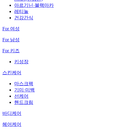
아르기닌·블랙마카
레티놀
건강간식
For 여성
For 남성
For 키즈
키성장
스킨케어
마스크팩
기미·미백
선케어
핸드크림
바디케어
헤어케어