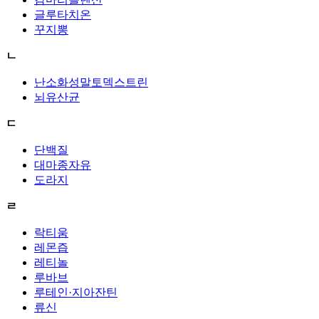
글루타치온
꾸지뽕
ㄴ
난소화성말토덱스트린
뇌유산균
ㄷ
단백질
대마종자유
도라지
ㄹ
락티움
레몬즙
레티놀
루바브
루테인·지아잔틴
류신