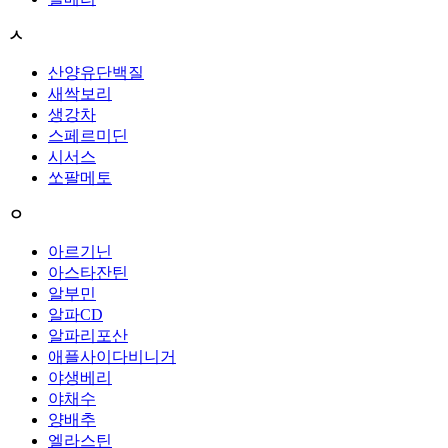
ㅅ
산양유단백질
새싹보리
생강차
스페르미딘
시서스
쏘팔메토
ㅇ
아르기닌
아스타잔틴
알부민
알파CD
알파리포산
애플사이다비니거
야생베리
야채수
양배추
엘라스틴