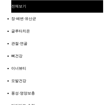
전체보기
장·배변·유산균
글루타치온
관절·연골
뼈건강
이너뷰티
모발건강
풍성·영양보충