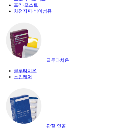
프리·포스트
차전자피·식이섬유
글루타치온
글루타치온
스킨케어
관절·연골