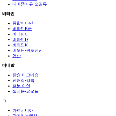
대마종자유·오일류
비타민
종합비타민
비타민B군
비타민C
비타민D
비타민K
비오틴·판토텐산
엽산
미네랄
칼슘·마그네슘
전해질·칼륨
철분·아연
셀레늄·요오드
ㄱ
가르시니아
감마리놀렌산