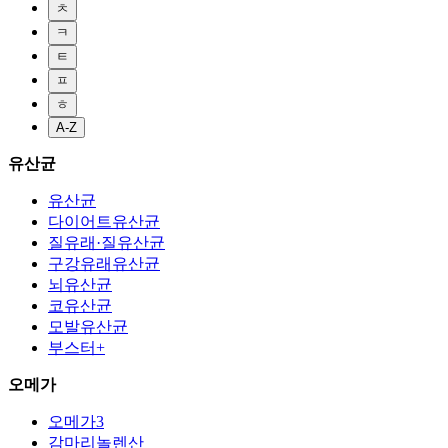
ㅊ
ㅋ
ㅌ
ㅍ
ㅎ
A-Z
유산균
유산균
다이어트유산균
질유래·질유산균
구강유래유산균
뇌유산균
코유산균
모발유산균
부스터+
오메가
오메가3
감마리놀렌산