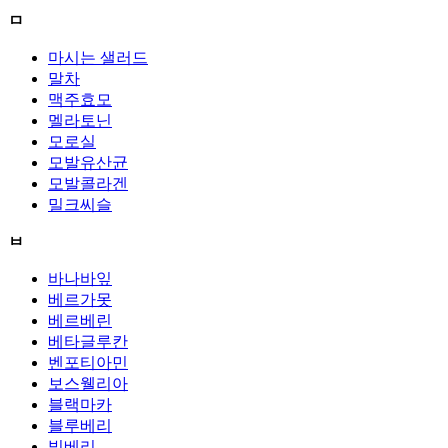
ㅁ
마시는 샐러드
말차
맥주효모
멜라토닌
모로실
모발유산균
모발콜라겐
밀크씨슬
ㅂ
바나바잎
베르가못
베르베린
베타글루칸
벤포티아민
보스웰리아
블랙마카
블루베리
빌베리