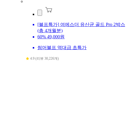
[블프특가] 여에스더 유산균 골드 Pro 2박스
(총 4개월분)
60%
49,000원
썸머블프 역대급 초특가
4.9 (리뷰 30,226개)