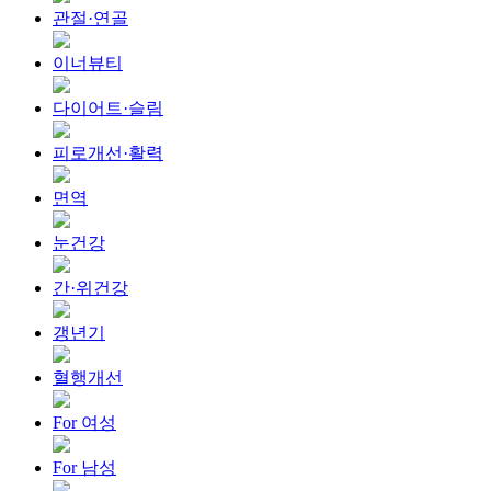
관절·연골
이너뷰티
다이어트·슬림
피로개선·활력
면역
눈건강
간·위건강
갱년기
혈행개선
For 여성
For 남성