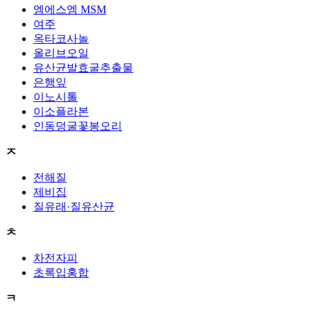
엠에스엠 MSM
여주
옥타코사놀
올리브오일
유산균발효굴추출물
은행잎
이노시톨
이소플라본
인동덩굴꽃봉오리
ㅈ
전해질
제비집
질유래·질유산균
ㅊ
차전자피
초록입홍합
ㅋ