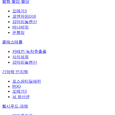
혈행·혈압·혈당
오메가3
코엔자임Q10
감마리놀렌산
바나바잎
은행잎
콜레스테롤
카테킨·녹차추출물
식이섬유
감마리놀렌산
기억력·인지력
포스파티딜세린
PQQ
오메가3
뇌 유산균
헬시푸드·과채