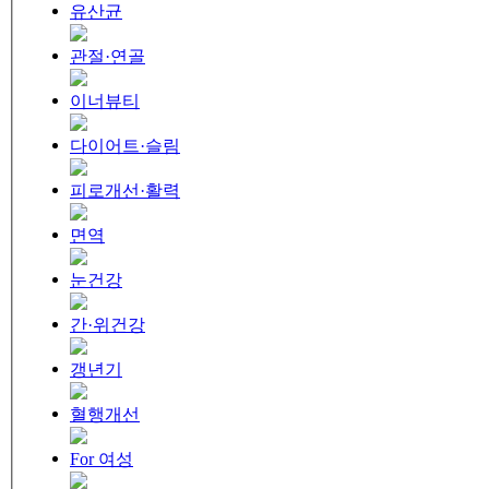
유산균
관절·연골
이너뷰티
다이어트·슬림
피로개선·활력
면역
눈건강
간·위건강
갱년기
혈행개선
For 여성