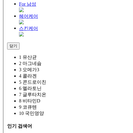
For 남성
헤어케어
스킨케어
닫기
1
유산균
2
마그네슘
3
오메가3
4
콜라겐
5
콘드로이친
6
멜라토닌
7
글루타치온
8
비타민D
9
코큐텐
10
국민영양
인기 검색어