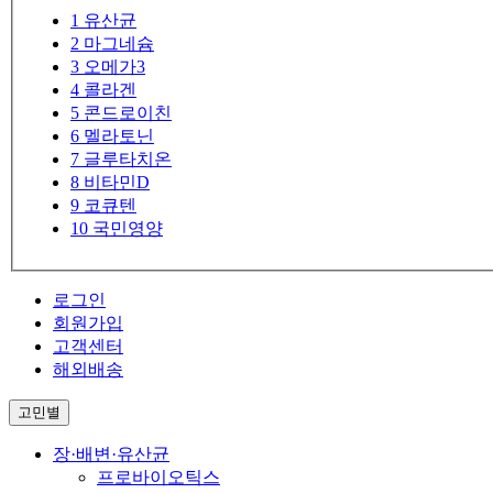
1
유산균
2
마그네슘
3
오메가3
4
콜라겐
5
콘드로이친
6
멜라토닌
7
글루타치온
8
비타민D
9
코큐텐
10
국민영양
로그인
회원가입
고객센터
해외배송
고민별
장·배변·유산균
프로바이오틱스