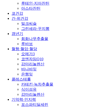
루테인·지아잔틴
아스타잔틴
코건강
간·위건강
밀크씨슬
그린세라·꾸지뽕
갱년기
회화나무추출물
루바브
혈행·혈압·혈당
오메가3
코엔자임Q10
감마리놀렌산
바나바잎
은행잎
콜레스테롤
카테킨·녹차추출물
식이섬유
감마리놀렌산
기억력·인지력
포스파티딜세린