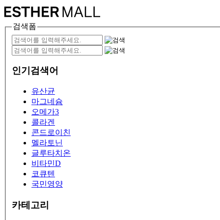
검색폼
인기검색어
유산균
마그네슘
오메가3
콜라겐
콘드로이친
멜라토닌
글루타치온
비타민D
코큐텐
국민영양
카테고리