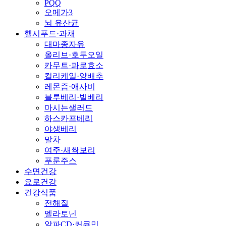
PQQ
오메가3
뇌 유산균
헬시푸드·과채
대마종자유
올리브·호두오일
카무트·파로효소
컬리케일·양배추
레몬즙·애사비
블루베리·빌베리
마시는샐러드
하스카프베리
야생베리
말차
여주·새싹보리
푸룬주스
수면건강
요로건강
건강식품
전해질
멜라토닌
알파CD·커큐민