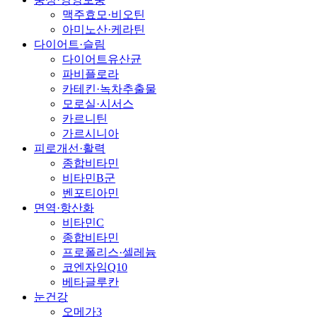
맥주효모·비오틴
아미노산·케라틴
다이어트·슬림
다이어트유산균
파비플로라
카테킨·녹차추출물
모로실·시서스
카르니틴
가르시니아
피로개선·활력
종합비타민
비타민B군
벤포티아민
면역·항산화
비타민C
종합비타민
프로폴리스·셀레늄
코엔자임Q10
베타글루칸
눈건강
오메가3