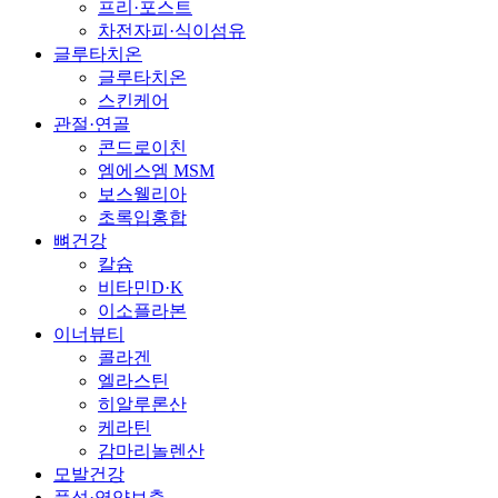
프리·포스트
차전자피·식이섬유
글루타치온
글루타치온
스킨케어
관절·연골
콘드로이친
엠에스엠 MSM
보스웰리아
초록입홍합
뼈건강
칼슘
비타민D·K
이소플라본
이너뷰티
콜라겐
엘라스틴
히알루론산
케라틴
감마리놀렌산
모발건강
풍성·영양보충