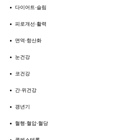
다이어트·슬림
피로개선·활력
면역·항산화
눈건강
코건강
간·위건강
갱년기
혈행·혈압·혈당
콜레스테롤