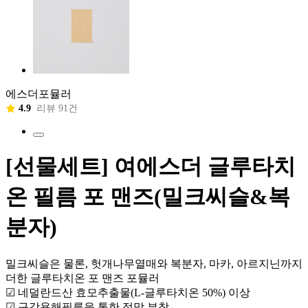
에스더포뮬러
4.9
리뷰 91건
[선물세트] 여에스더 글루타치
온 필름 포 맨즈(밀크씨슬&복
분자)
밀크씨슬은 물론, 헛개나무열매와 복분자, 마카, 아르지닌까지
더한 글루타치온 포 맨즈 포뮬러
☑ 네덜란드산 효모추출물(L-글루타치온 50%) 이상
☑ 구강용해필름을 통한 점막 부착