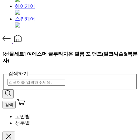
헤어케어
스킨케어
[선물세트] 여에스더 글루타치온 필름 포 맨즈(밀크씨슬&복분
자)
검색하기
검색
고민별
성분별