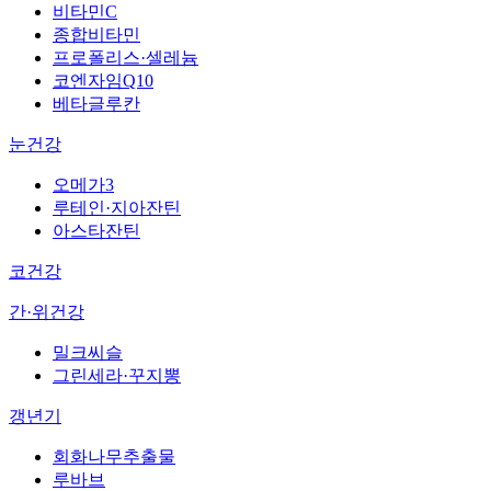
비타민C
종합비타민
프로폴리스·셀레늄
코엔자임Q10
베타글루칸
눈건강
오메가3
루테인·지아잔틴
아스타잔틴
코건강
간·위건강
밀크씨슬
그린세라·꾸지뽕
갱년기
회화나무추출물
루바브