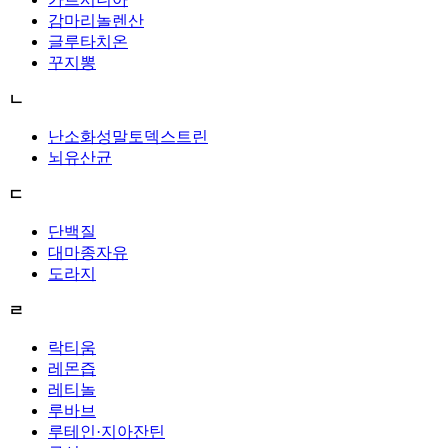
감마리놀렌산
글루타치온
꾸지뽕
ㄴ
난소화성말토덱스트린
뇌유산균
ㄷ
단백질
대마종자유
도라지
ㄹ
락티움
레몬즙
레티놀
루바브
루테인·지아잔틴