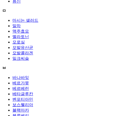
류신
ㅁ
마시는 샐러드
말차
맥주효모
멜라토닌
모로실
모발유산균
모발콜라겐
밀크씨슬
ㅂ
바나바잎
베르가못
베르베린
베타글루칸
벤포티아민
보스웰리아
블랙마카
블루베리