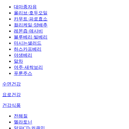
대마종자유
올리브·호두오일
카무트·파로효소
컬리케일·양배추
레몬즙·애사비
블루베리·빌베리
마시는샐러드
하스카프베리
야생베리
말차
여주·새싹보리
푸룬주스
수면건강
요로건강
건강식품
전해질
멜라토닌
알파CD·커큐민