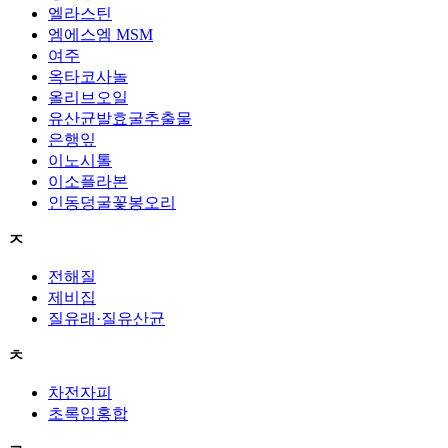
엘라스틴
엠에스엠 MSM
여주
옥타코사놀
올리브오일
유산균발효굴추출물
은행잎
이노시톨
이소플라본
인동덩굴꽃봉오리
ㅈ
전해질
제비집
질유래·질유산균
ㅊ
차전자피
초록입홍합