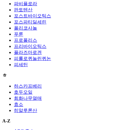
파비플로라
판토텐산
포스트바이오틱스
포스파티딜세린
폴리코사놀
푸룬
프로폴리스
프리바이오틱스
플라즈마로겐
피롤로퀴놀린퀴논
피세틴
ㅎ
하스카프베리
호두오일
회화나무열매
효소
히알루론산
A-Z