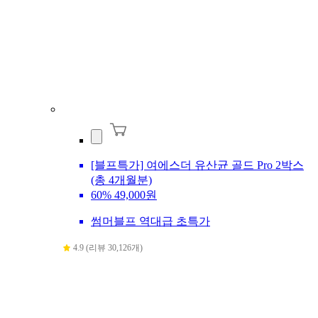
[블프특가] 여에스더 유산균 골드 Pro 2박스
(총 4개월분)
60%
49,000원
썸머블프 역대급 초특가
4.9 (리뷰 30,126개)