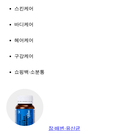
스킨케어
바디케어
헤어케어
구강케어
쇼핑백·소분통
장·배변·유산균