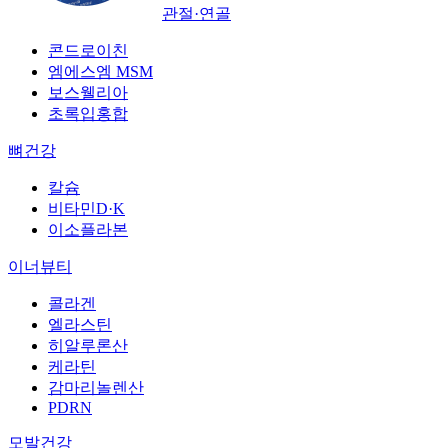
관절·연골
콘드로이친
엠에스엠 MSM
보스웰리아
초록입홍합
뼈건강
칼슘
비타민D·K
이소플라본
이너뷰티
콜라겐
엘라스틴
히알루론산
케라틴
감마리놀렌산
PDRN
모발건강