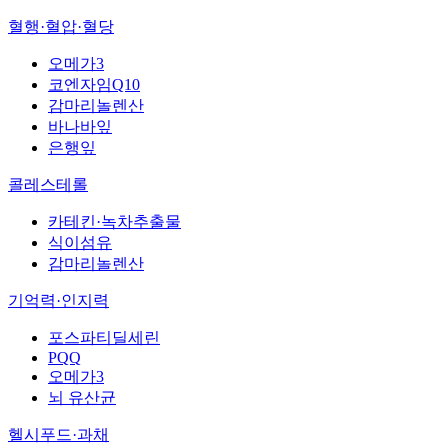
혈행·혈압·혈당
오메가3
코엔자임Q10
감마리놀렌산
바나바잎
은행잎
콜레스테롤
카테킨·녹차추출물
식이섬유
감마리놀렌산
기억력·인지력
포스파티딜세린
PQQ
오메가3
뇌 유산균
헬시푸드·과채