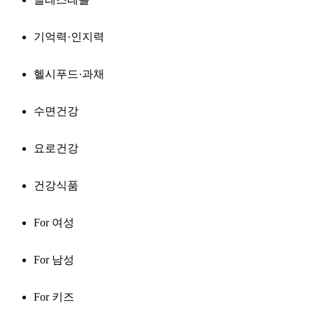
기억력·인지력
헬시푸드·과채
수면건강
요로건강
건강식품
For 여성
For 남성
For 키즈