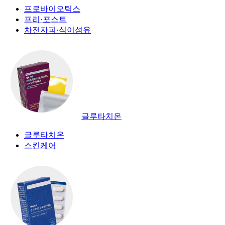
프로바이오틱스
프리·포스트
차전자피·식이섬유
글루타치온
글루타치온
스킨케어