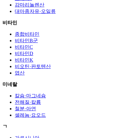
감마리놀렌산
대마종자유·오일류
비타민
종합비타민
비타민B군
비타민C
비타민D
비타민K
비오틴·판토텐산
엽산
미네랄
칼슘·마그네슘
전해질·칼륨
철분·아연
셀레늄·요오드
ㄱ
가르시니아