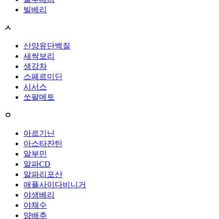
빌베리
ㅅ
산양유단백질
새싹보리
생강차
스페르미딘
시서스
쏘팔메토
ㅇ
아르기닌
아스타잔틴
알부민
알파CD
알파리포산
애플사이다비니거
야생베리
야채수
양배추