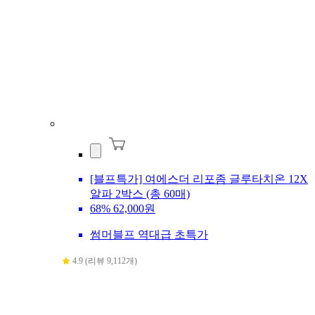
[블프특가] 여에스더 리포좀 글루타치온 12X
알파 2박스 (총 60매)
68%
62,000원
썸머블프 역대급 초특가
4.9 (리뷰 9,112개)