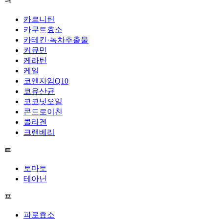
ㅋ
카르니틴
카무트효소
카테킨·녹차추출물
커큐민
케라틴
케일
코엔자임Q10
코유산균
코코넛오일
콘드로이친
콜라겐
크랜베리
ㅌ
토마토
테아닌
ㅍ
파로효소