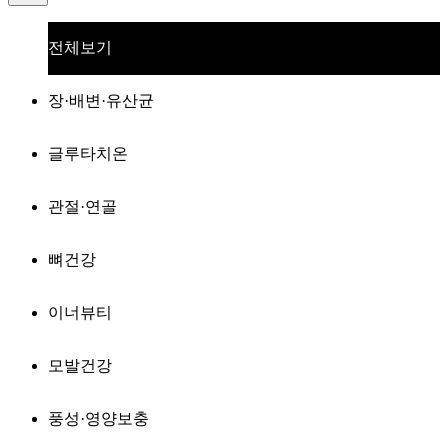
전체보기
장·배변·유산균
글루타치온
관절·연골
뼈건강
이너뷰티
모발건강
풍성·영양보충