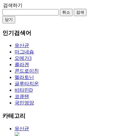
검색하기
취소
검색
닫기
인기검색어
유산균
마그네슘
오메가3
콜라겐
콘드로이친
멜라토닌
글루타치온
비타민D
코큐텐
국민영양
카테고리
유산균