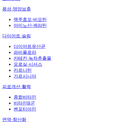
풍성·영양보충
맥주효모·비오틴
아미노산·케라틴
다이어트·슬림
다이어트유산균
파비플로라
카테킨·녹차추출물
모로실·시서스
카르니틴
가르시니아
피로개선·활력
종합비타민
비타민B군
벤포티아민
면역·항산화