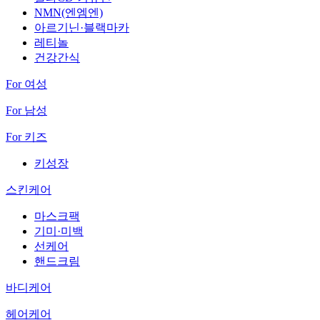
NMN(엔엠엔)
아르기닌·블랙마카
레티놀
건강간식
For 여성
For 남성
For 키즈
키성장
스킨케어
마스크팩
기미·미백
선케어
핸드크림
바디케어
헤어케어