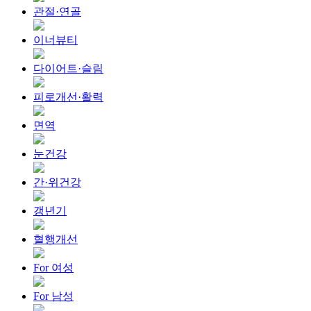
관절·연골
이너뷰티
다이어트·슬림
피로개선·활력
면역
눈건강
간·위건강
갱년기
혈행개선
For 여성
For 남성