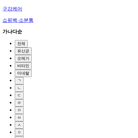
구강케어
쇼핑백·소분통
가나다순
전체
유산균
오메가
비타민
미네랄
ㄱ
ㄴ
ㄷ
ㄹ
ㅁ
ㅂ
ㅅ
ㅇ