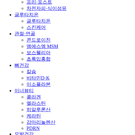
프리·포스트
차전자피·식이섬유
글루타치온
글루타치온
스킨케어
관절·연골
콘드로이친
엠에스엠 MSM
보스웰리아
초록입홍합
뼈건강
칼슘
비타민D·K
이소플라본
이너뷰티
콜라겐
엘라스틴
히알루론산
케라틴
감마리놀렌산
PDRN
모발건강