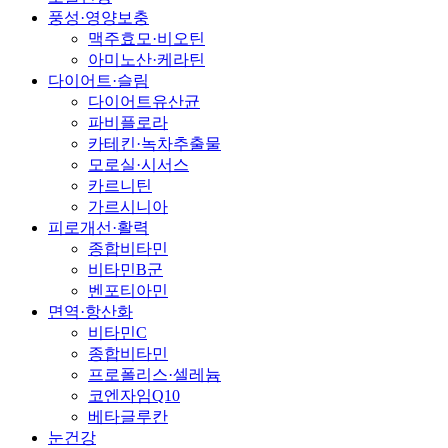
풍성·영양보충
맥주효모·비오틴
아미노산·케라틴
다이어트·슬림
다이어트유산균
파비플로라
카테킨·녹차추출물
모로실·시서스
카르니틴
가르시니아
피로개선·활력
종합비타민
비타민B군
벤포티아민
면역·항산화
비타민C
종합비타민
프로폴리스·셀레늄
코엔자임Q10
베타글루칸
눈건강