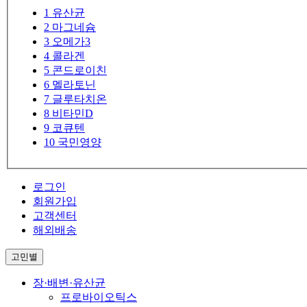
1
유산균
2
마그네슘
3
오메가3
4
콜라겐
5
콘드로이친
6
멜라토닌
7
글루타치온
8
비타민D
9
코큐텐
10
국민영양
로그인
회원가입
고객센터
해외배송
고민별
장·배변·유산균
프로바이오틱스