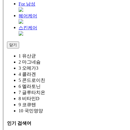
For 남성
헤어케어
스킨케어
닫기
1
유산균
2
마그네슘
3
오메가3
4
콜라겐
5
콘드로이친
6
멜라토닌
7
글루타치온
8
비타민D
9
코큐텐
10
국민영양
인기 검색어