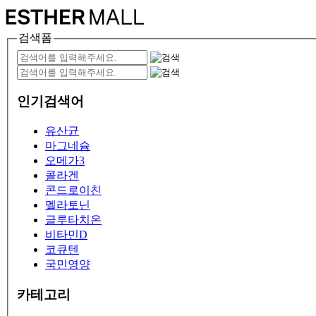
검색폼
인기검색어
유산균
마그네슘
오메가3
콜라겐
콘드로이친
멜라토닌
글루타치온
비타민D
코큐텐
국민영양
카테고리