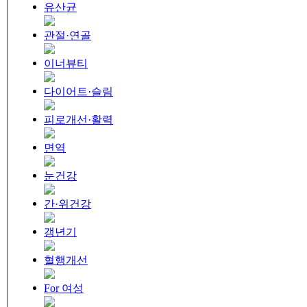
유산균
관절·연골
이너뷰티
다이어트·슬림
피로개선·활력
면역
눈건강
간·위건강
갱년기
혈행개선
For 여성