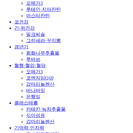
오메가3
루테인·지아잔틴
아스타잔틴
코건강
간·위건강
밀크씨슬
그린세라·꾸지뽕
갱년기
회화나무추출물
루바브
혈행·혈압·혈당
오메가3
코엔자임Q10
감마리놀렌산
바나바잎
은행잎
콜레스테롤
카테킨·녹차추출물
식이섬유
감마리놀렌산
기억력·인지력