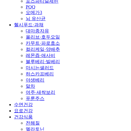
포스파티딜세린
PQQ
오메가3
뇌 유산균
헬시푸드·과채
대마종자유
올리브·호두오일
카무트·파로효소
컬리케일·양배추
레몬즙·애사비
블루베리·빌베리
마시는샐러드
하스카프베리
야생베리
말차
여주·새싹보리
푸룬주스
수면건강
요로건강
건강식품
전해질
멜라토닌