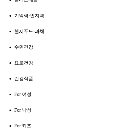
기억력·인지력
헬시푸드·과채
수면건강
요로건강
건강식품
For 여성
For 남성
For 키즈