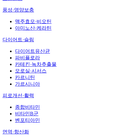
풍성·영양보충
맥주효모·비오틴
아미노산·케라틴
다이어트·슬림
다이어트유산균
파비플로라
카테킨·녹차추출물
모로실·시서스
카르니틴
가르시니아
피로개선·활력
종합비타민
비타민B군
벤포티아민
면역·항산화