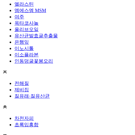
엘라스틴
엠에스엠 MSM
여주
옥타코사놀
올리브오일
유산균발효굴추출물
은행잎
이노시톨
이소플라본
인동덩굴꽃봉오리
ㅈ
전해질
제비집
질유래·질유산균
ㅊ
차전자피
초록입홍합