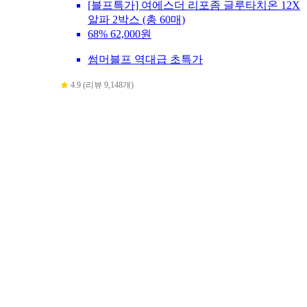
[블프특가] 여에스더 리포좀 글루타치온 12X
알파 2박스 (총 60매)
68%
62,000원
썸머블프 역대급 초특가
4.9 (리뷰 9,148개)