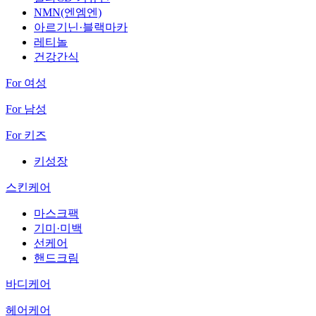
NMN(엔엠엔)
아르기닌·블랙마카
레티놀
건강간식
For 여성
For 남성
For 키즈
키성장
스킨케어
마스크팩
기미·미백
선케어
핸드크림
바디케어
헤어케어