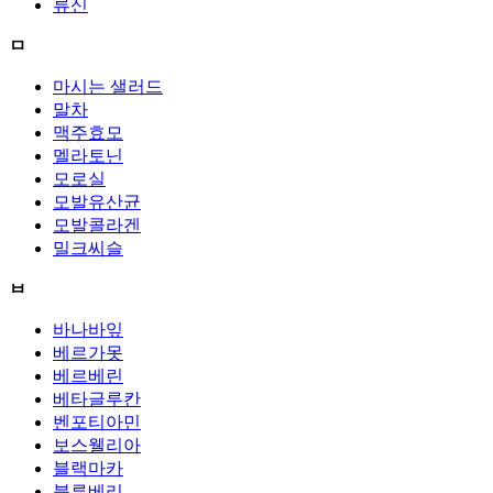
류신
ㅁ
마시는 샐러드
말차
맥주효모
멜라토닌
모로실
모발유산균
모발콜라겐
밀크씨슬
ㅂ
바나바잎
베르가못
베르베린
베타글루칸
벤포티아민
보스웰리아
블랙마카
블루베리