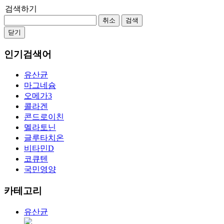
검색하기
취소
검색
닫기
인기검색어
유산균
마그네슘
오메가3
콜라겐
콘드로이친
멜라토닌
글루타치온
비타민D
코큐텐
국민영양
카테고리
유산균