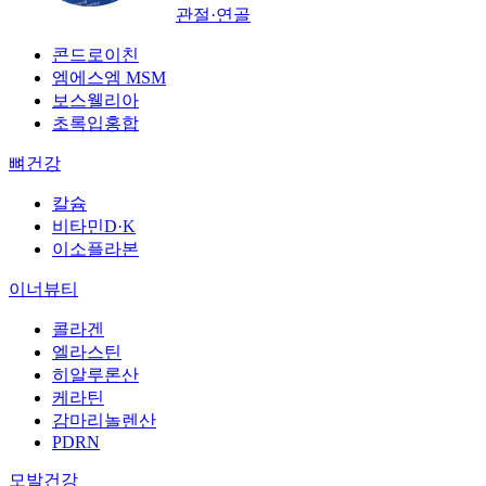
관절·연골
콘드로이친
엠에스엠 MSM
보스웰리아
초록입홍합
뼈건강
칼슘
비타민D·K
이소플라본
이너뷰티
콜라겐
엘라스틴
히알루론산
케라틴
감마리놀렌산
PDRN
모발건강