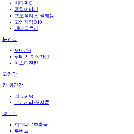
비타민C
종합비타민
프로폴리스·셀레늄
코엔자임Q10
베타글루칸
눈건강
오메가3
루테인·지아잔틴
아스타잔틴
코건강
간·위건강
밀크씨슬
그린세라·꾸지뽕
갱년기
회화나무추출물
루바브