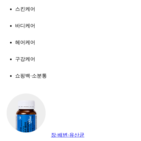
스킨케어
바디케어
헤어케어
구강케어
쇼핑백·소분통
장·배변·유산균