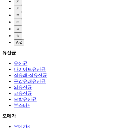
ㅈ
ㅊ
ㅋ
ㅌ
ㅍ
ㅎ
A-Z
유산균
유산균
다이어트유산균
질유래·질유산균
구강유래유산균
뇌유산균
코유산균
모발유산균
부스터+
오메가
오메가3