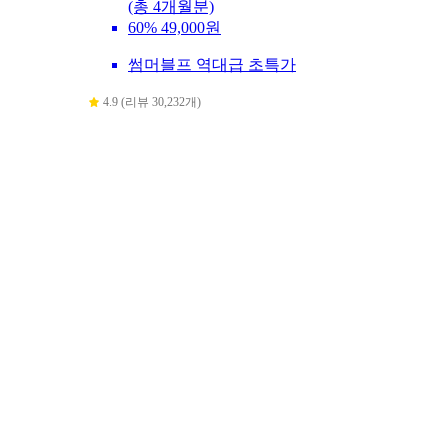
(총 4개월분)
60%
49,000원
썸머블프 역대급 초특가
4.9 (리뷰 30,232개)