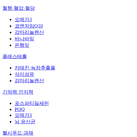
혈행·혈압·혈당
오메가3
코엔자임Q10
감마리놀렌산
바나바잎
은행잎
콜레스테롤
카테킨·녹차추출물
식이섬유
감마리놀렌산
기억력·인지력
포스파티딜세린
PQQ
오메가3
뇌 유산균
헬시푸드·과채