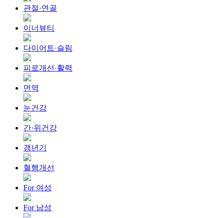
관절·연골
이너뷰티
다이어트·슬림
피로개선·활력
면역
눈건강
간·위건강
갱년기
혈행개선
For 여성
For 남성