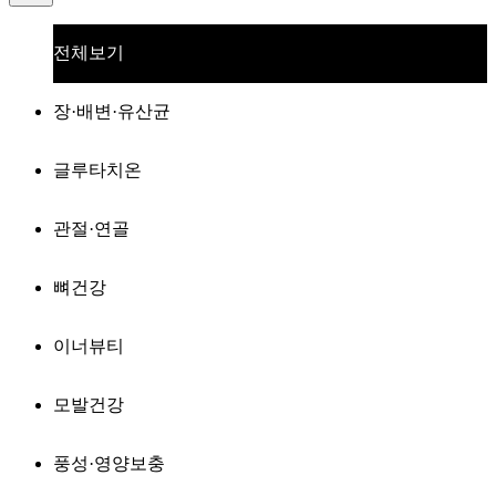
전체보기
장·배변·유산균
글루타치온
관절·연골
뼈건강
이너뷰티
모발건강
풍성·영양보충