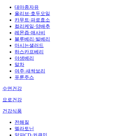
대마종자유
올리브·호두오일
카무트·파로효소
컬리케일·양배추
레몬즙·애사비
블루베리·빌베리
마시는샐러드
하스카프베리
야생베리
말차
여주·새싹보리
푸룬주스
수면건강
요로건강
건강식품
전해질
멜라토닌
알파CD·커큐민