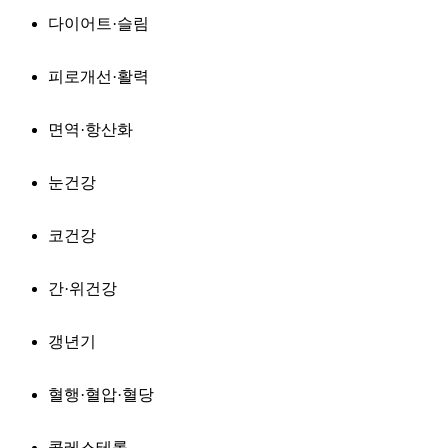
다이어트·슬림
피로개선·활력
면역·항산화
눈건강
코건강
간·위건강
갱년기
혈행·혈압·혈당
콜레스테롤