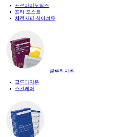
프로바이오틱스
프리·포스트
차전자피·식이섬유
글루타치온
글루타치온
스킨케어