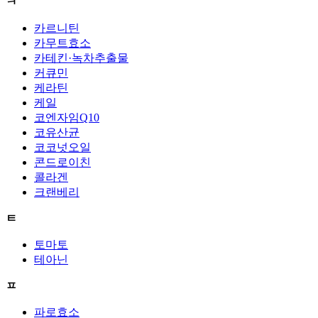
ㅋ
카르니틴
카무트효소
카테킨·녹차추출물
커큐민
케라틴
케일
코엔자임Q10
코유산균
코코넛오일
콘드로이친
콜라겐
크랜베리
ㅌ
토마토
테아닌
ㅍ
파로효소