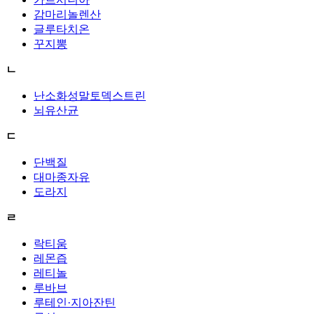
감마리놀렌산
글루타치온
꾸지뽕
ㄴ
난소화성말토덱스트린
뇌유산균
ㄷ
단백질
대마종자유
도라지
ㄹ
락티움
레몬즙
레티놀
루바브
루테인·지아잔틴