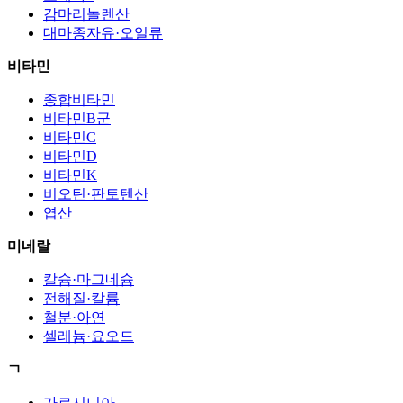
감마리놀렌산
대마종자유·오일류
비타민
종합비타민
비타민B군
비타민C
비타민D
비타민K
비오틴·판토텐산
엽산
미네랄
칼슘·마그네슘
전해질·칼륨
철분·아연
셀레늄·요오드
ㄱ
가르시니아