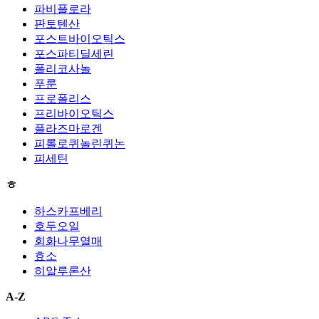
파비플로라
판토텐산
포스트바이오틱스
포스파티딜세린
폴리코사놀
푸룬
프로폴리스
프리바이오틱스
플라즈마로겐
피롤로퀴놀린퀴논
피세틴
ㅎ
하스카프베리
호두오일
회화나무열매
효소
히알루론산
A-Z