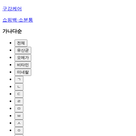
구강케어
쇼핑백·소분통
가나다순
전체
유산균
오메가
비타민
미네랄
ㄱ
ㄴ
ㄷ
ㄹ
ㅁ
ㅂ
ㅅ
ㅇ