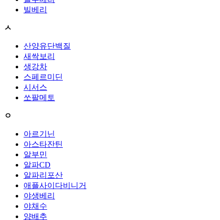
빌베리
ㅅ
산양유단백질
새싹보리
생강차
스페르미딘
시서스
쏘팔메토
ㅇ
아르기닌
아스타잔틴
알부민
알파CD
알파리포산
애플사이다비니거
야생베리
야채수
양배추