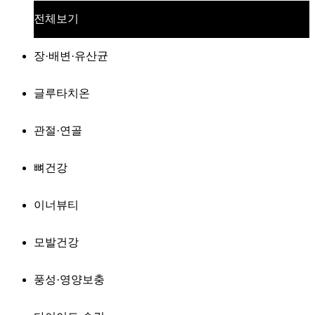
전체보기
장·배변·유산균
글루타치온
관절·연골
뼈건강
이너뷰티
모발건강
풍성·영양보충