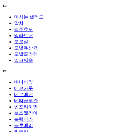
ㅁ
마시는 샐러드
말차
맥주효모
멜라토닌
모로실
모발유산균
모발콜라겐
밀크씨슬
ㅂ
바나바잎
베르가못
베르베린
베타글루칸
벤포티아민
보스웰리아
블랙마카
블루베리
빌베리