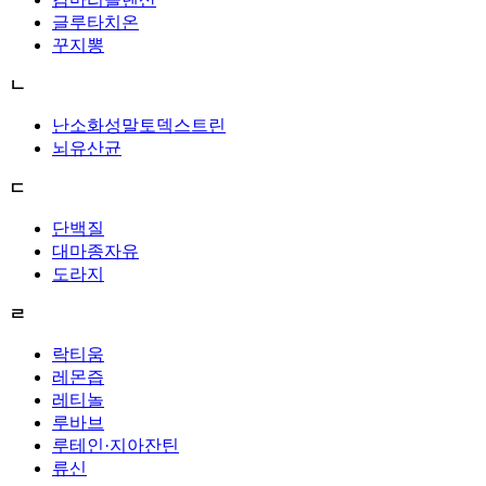
글루타치온
꾸지뽕
ㄴ
난소화성말토덱스트린
뇌유산균
ㄷ
단백질
대마종자유
도라지
ㄹ
락티움
레몬즙
레티놀
루바브
루테인·지아잔틴
류신