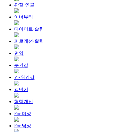
관절·연골
이너뷰티
다이어트·슬림
피로개선·활력
면역
눈건강
간·위건강
갱년기
혈행개선
For 여성
For 남성