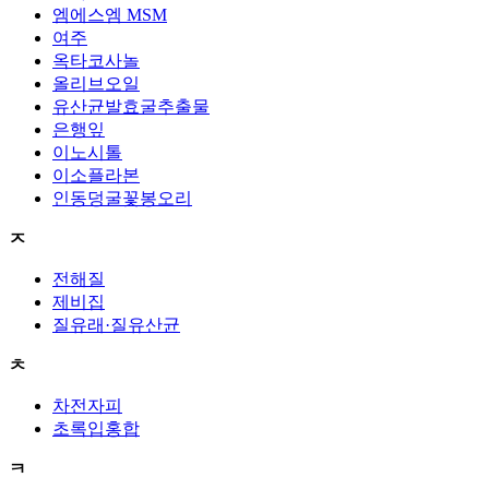
엠에스엠 MSM
여주
옥타코사놀
올리브오일
유산균발효굴추출물
은행잎
이노시톨
이소플라본
인동덩굴꽃봉오리
ㅈ
전해질
제비집
질유래·질유산균
ㅊ
차전자피
초록입홍합
ㅋ