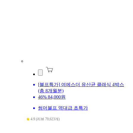
[블프특가] 여에스더 유산균 클래식 4박스
(총 8개월분)
46%
84,000원
썸머블프 역대급 초특가
4.9 (리뷰 79,623개)