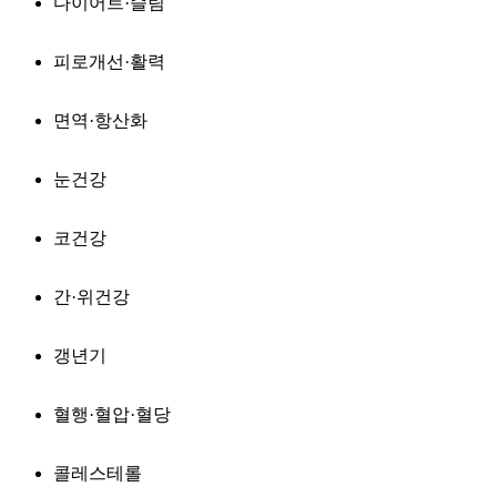
다이어트·슬림
피로개선·활력
면역·항산화
눈건강
코건강
간·위건강
갱년기
혈행·혈압·혈당
콜레스테롤