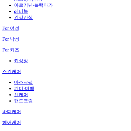
아르기닌·블랙마카
레티놀
건강간식
For 여성
For 남성
For 키즈
키성장
스킨케어
마스크팩
기미·미백
선케어
핸드크림
바디케어
헤어케어