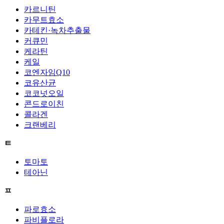
카르니틴
카무트효소
카테킨·녹차추출물
커큐민
케라틴
케일
코엔자임Q10
코유산균
코코넛오일
콘드로이친
콜라겐
크랜베리
ㅌ
토마토
테아닌
ㅍ
파로효소
파비플로라