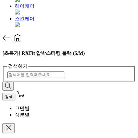
헤어케어
스킨케어
[초특가] RXFit 압박스타킹 블랙 (S/M)
검색하기
검색
고민별
성분별