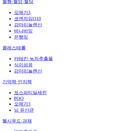
혈행·혈압·혈당
오메가3
코엔자임Q10
감마리놀렌산
바나바잎
은행잎
콜레스테롤
카테킨·녹차추출물
식이섬유
감마리놀렌산
기억력·인지력
포스파티딜세린
PQQ
오메가3
뇌 유산균
헬시푸드·과채