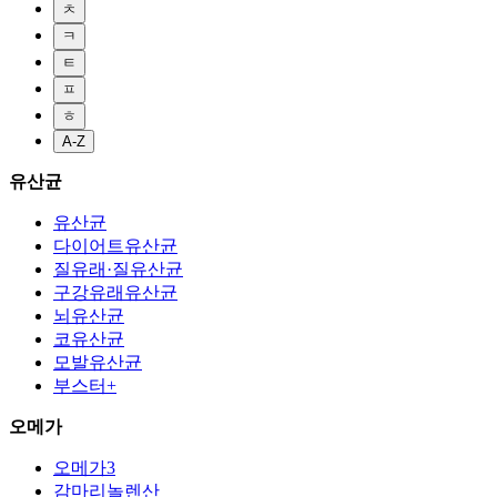
ㅊ
ㅋ
ㅌ
ㅍ
ㅎ
A-Z
유산균
유산균
다이어트유산균
질유래·질유산균
구강유래유산균
뇌유산균
코유산균
모발유산균
부스터+
오메가
오메가3
감마리놀렌산