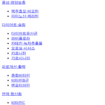
풍성·영양보충
맥주효모·비오틴
아미노산·케라틴
다이어트·슬림
다이어트유산균
파비플로라
카테킨·녹차추출물
모로실·시서스
카르니틴
가르시니아
피로개선·활력
종합비타민
비타민B군
벤포티아민
면역·항산화
비타민C