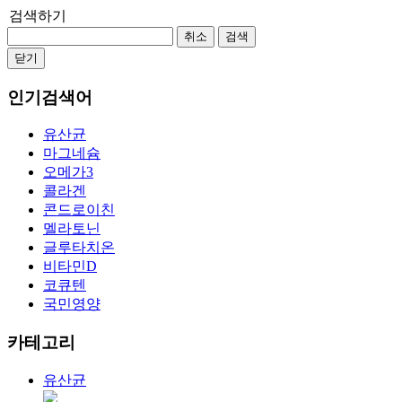
검색하기
취소
검색
닫기
인기검색어
유산균
마그네슘
오메가3
콜라겐
콘드로이친
멜라토닌
글루타치온
비타민D
코큐텐
국민영양
카테고리
유산균