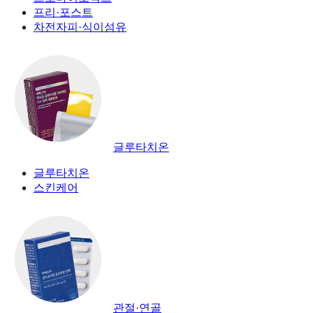
프리·포스트
차전자피·식이섬유
글루타치온
글루타치온
스킨케어
관절·연골