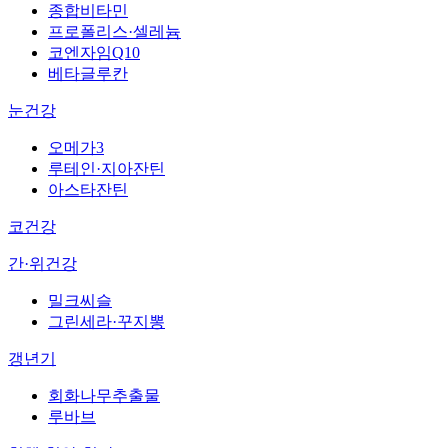
종합비타민
프로폴리스·셀레늄
코엔자임Q10
베타글루칸
눈건강
오메가3
루테인·지아잔틴
아스타잔틴
코건강
간·위건강
밀크씨슬
그린세라·꾸지뽕
갱년기
회화나무추출물
루바브