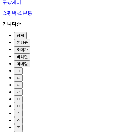
구강케어
쇼핑백·소분통
가나다순
전체
유산균
오메가
비타민
미네랄
ㄱ
ㄴ
ㄷ
ㄹ
ㅁ
ㅂ
ㅅ
ㅇ
ㅈ