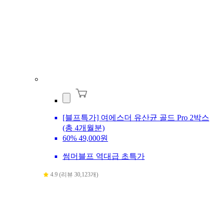
[블프특가] 여에스더 유산균 골드 Pro 2박스
(총 4개월분)
60%
49,000원
썸머블프 역대급 초특가
4.9 (리뷰 30,123개)