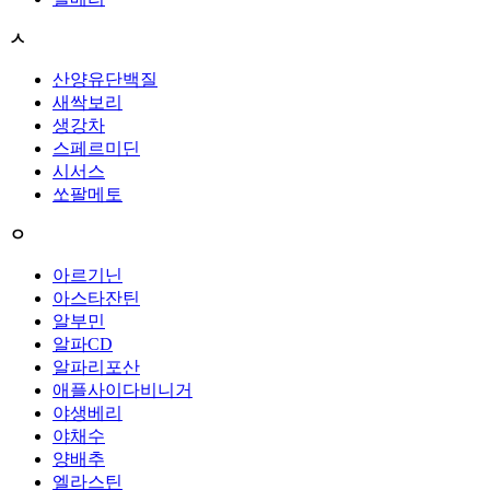
ㅅ
산양유단백질
새싹보리
생강차
스페르미딘
시서스
쏘팔메토
ㅇ
아르기닌
아스타잔틴
알부민
알파CD
알파리포산
애플사이다비니거
야생베리
야채수
양배추
엘라스틴