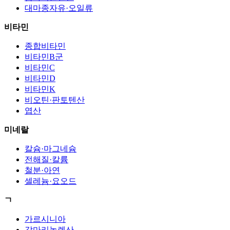
대마종자유·오일류
비타민
종합비타민
비타민B군
비타민C
비타민D
비타민K
비오틴·판토텐산
엽산
미네랄
칼슘·마그네슘
전해질·칼륨
철분·아연
셀레늄·요오드
ㄱ
가르시니아
감마리놀렌산