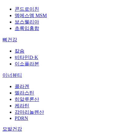
콘드로이친
엠에스엠 MSM
보스웰리아
초록입홍합
뼈건강
칼슘
비타민D·K
이소플라본
이너뷰티
콜라겐
엘라스틴
히알루론산
케라틴
감마리놀렌산
PDRN
모발건강