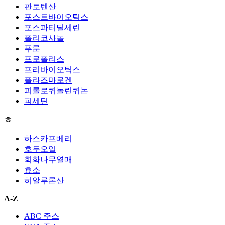
판토텐산
포스트바이오틱스
포스파티딜세린
폴리코사놀
푸룬
프로폴리스
프리바이오틱스
플라즈마로겐
피롤로퀴놀린퀴논
피세틴
ㅎ
하스카프베리
호두오일
회화나무열매
효소
히알루론산
A-Z
ABC 주스