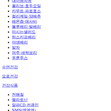
대마종자유
올리브·호두오일
카무트·파로효소
컬리케일·양배추
레몬즙·애사비
블루베리·빌베리
마시는샐러드
하스카프베리
야생베리
말차
여주·새싹보리
푸룬주스
수면건강
요로건강
건강식품
전해질
멜라토닌
알파CD·커큐민
NMN(엔엠엔)