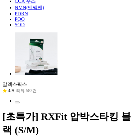
CCA 주스
NMN(엔엠엔)
PDRN
PQQ
SOD
알엑스픽스
4.9
리뷰 583건
[초특가] RXFit 압박스타킹 블
랙 (S/M)