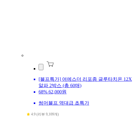
[블프특가] 여에스더 리포좀 글루타치온 12X
알파 2박스 (총 60매)
68%
62,000원
썸머블프 역대급 초특가
4.9 (리뷰 9,109개)