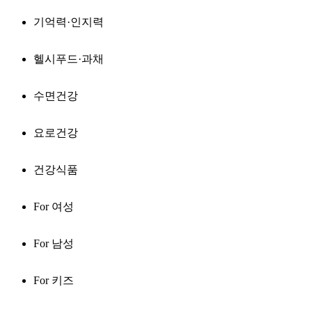
기억력·인지력
헬시푸드·과채
수면건강
요로건강
건강식품
For 여성
For 남성
For 키즈