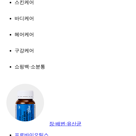
스킨케어
바디케어
헤어케어
구강케어
쇼핑백·소분통
장·배변·유산균
프로바이오틱스