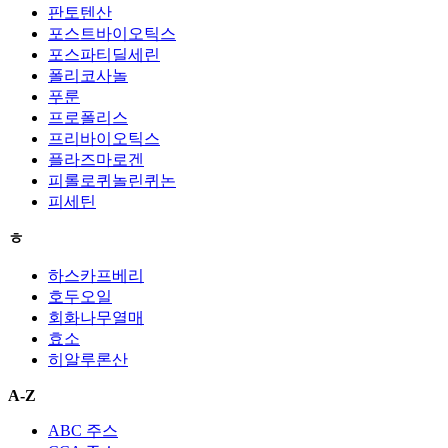
판토텐산
포스트바이오틱스
포스파티딜세린
폴리코사놀
푸룬
프로폴리스
프리바이오틱스
플라즈마로겐
피롤로퀴놀린퀴논
피세틴
ㅎ
하스카프베리
호두오일
회화나무열매
효소
히알루론산
A-Z
ABC 주스