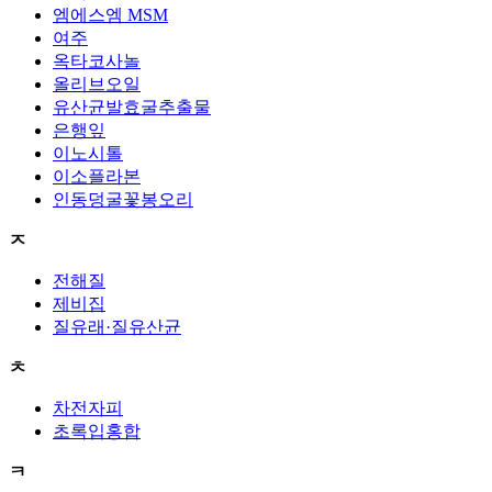
엠에스엠 MSM
여주
옥타코사놀
올리브오일
유산균발효굴추출물
은행잎
이노시톨
이소플라본
인동덩굴꽃봉오리
ㅈ
전해질
제비집
질유래·질유산균
ㅊ
차전자피
초록입홍합
ㅋ