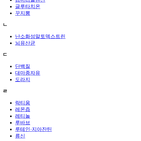
글루타치온
꾸지뽕
ㄴ
난소화성말토덱스트린
뇌유산균
ㄷ
단백질
대마종자유
도라지
ㄹ
락티움
레몬즙
레티놀
루바브
루테인·지아잔틴
류신