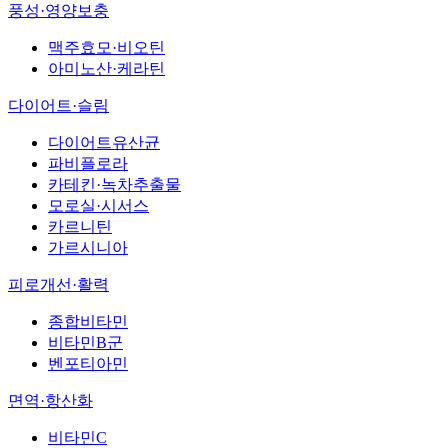
풍성·영양보충
맥주효모·비오틴
아미노산·케라틴
다이어트·슬림
다이어트유산균
파비플로라
카테킨·녹차추출물
모로실·시서스
카르니틴
가르시니아
피로개선·활력
종합비타민
비타민B군
벤포티아민
면역·항산화
비타민C