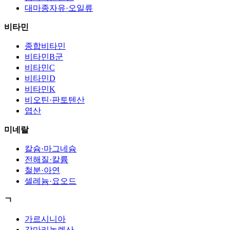
대마종자유·오일류
비타민
종합비타민
비타민B군
비타민C
비타민D
비타민K
비오틴·판토텐산
엽산
미네랄
칼슘·마그네슘
전해질·칼륨
철분·아연
셀레늄·요오드
ㄱ
가르시니아
감마리놀렌산