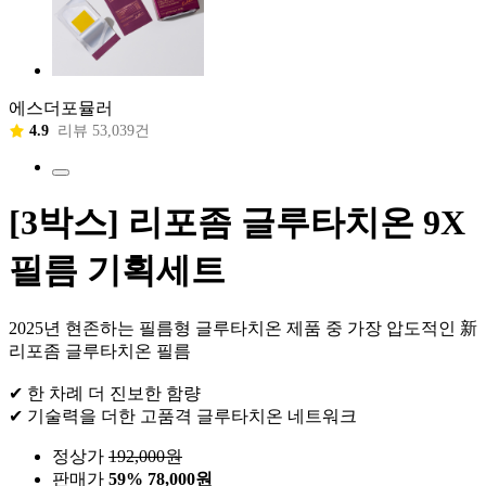
에스더포뮬러
4.9
리뷰 53,039건
[3박스] 리포좀 글루타치온 9X
필름 기획세트
2025년 현존하는 필름형 글루타치온 제품 중 가장 압도적인 新
리포좀 글루타치온 필름
✔ 한 차례 더 진보한 함량
✔ 기술력을 더한 고품격 글루타치온 네트워크
정상가
192,000
원
판매가
59%
78,000원