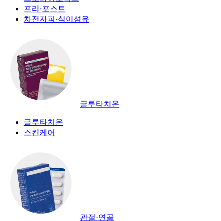
프리·포스트
차전자피·식이섬유
글루타치온
글루타치온
스킨케어
관절·연골