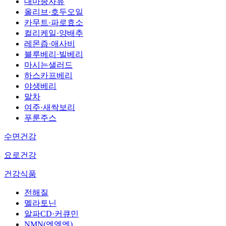
대마종자유
올리브·호두오일
카무트·파로효소
컬리케일·양배추
레몬즙·애사비
블루베리·빌베리
마시는샐러드
하스카프베리
야생베리
말차
여주·새싹보리
푸룬주스
수면건강
요로건강
건강식품
전해질
멜라토닌
알파CD·커큐민
NMN(엔엠엔)