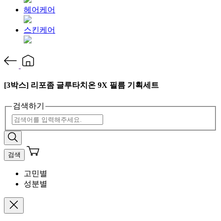
헤어케어
스킨케어
[3박스] 리포좀 글루타치온 9X 필름 기획세트
검색하기
검색
고민별
성분별