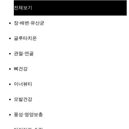
전체보기
장·배변·유산균
글루타치온
관절·연골
뼈건강
이너뷰티
모발건강
풍성·영양보충