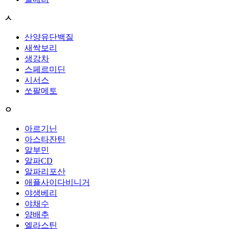
ㅅ
산양유단백질
새싹보리
생강차
스페르미딘
시서스
쏘팔메토
ㅇ
아르기닌
아스타잔틴
알부민
알파CD
알파리포산
애플사이다비니거
야생베리
야채수
양배추
엘라스틴