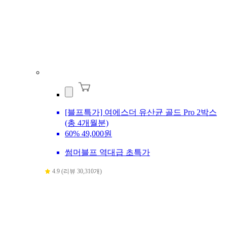
[블프특가] 여에스더 유산균 골드 Pro 2박스
(총 4개월분)
60%
49,000원
썸머블프 역대급 초특가
4.9 (리뷰 30,310개)