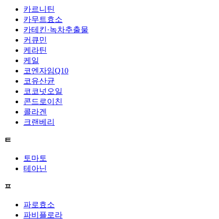
카르니틴
카무트효소
카테킨·녹차추출물
커큐민
케라틴
케일
코엔자임Q10
코유산균
코코넛오일
콘드로이친
콜라겐
크랜베리
ㅌ
토마토
테아닌
ㅍ
파로효소
파비플로라