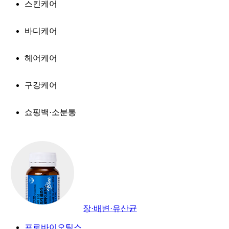
스킨케어
바디케어
헤어케어
구강케어
쇼핑백·소분통
장·배변·유산균
프로바이오틱스