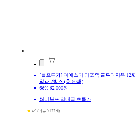
[블프특가] 여에스더 리포좀 글루타치온 12X
알파 2박스 (총 60매)
68%
62,000원
썸머블프 역대급 초특가
4.9 (리뷰 9,177개)