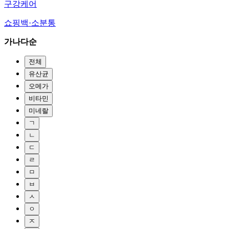
구강케어
쇼핑백·소분통
가나다순
전체
유산균
오메가
비타민
미네랄
ㄱ
ㄴ
ㄷ
ㄹ
ㅁ
ㅂ
ㅅ
ㅇ
ㅈ