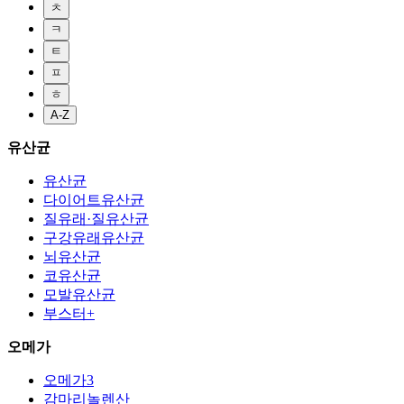
ㅊ
ㅋ
ㅌ
ㅍ
ㅎ
A-Z
유산균
유산균
다이어트유산균
질유래·질유산균
구강유래유산균
뇌유산균
코유산균
모발유산균
부스터+
오메가
오메가3
감마리놀렌산