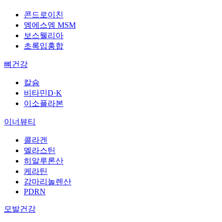
콘드로이친
엠에스엠 MSM
보스웰리아
초록입홍합
뼈건강
칼슘
비타민D·K
이소플라본
이너뷰티
콜라겐
엘라스틴
히알루론산
케라틴
감마리놀렌산
PDRN
모발건강