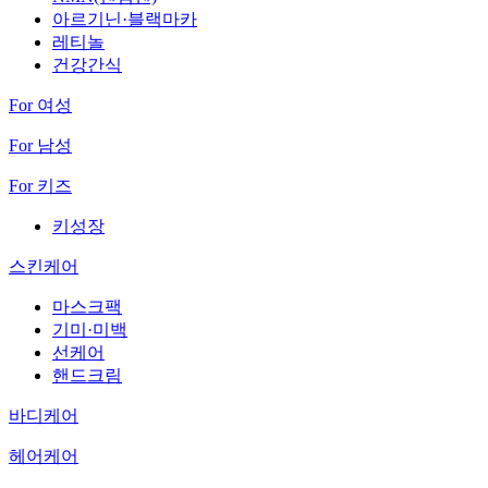
아르기닌·블랙마카
레티놀
건강간식
For 여성
For 남성
For 키즈
키성장
스킨케어
마스크팩
기미·미백
선케어
핸드크림
바디케어
헤어케어