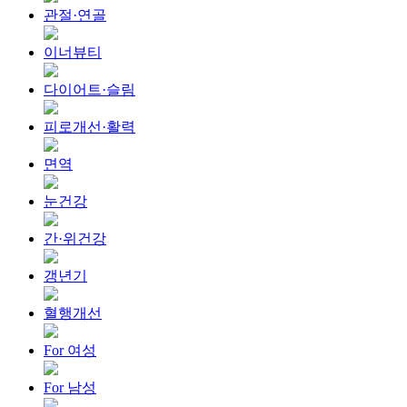
관절·연골
이너뷰티
다이어트·슬림
피로개선·활력
면역
눈건강
간·위건강
갱년기
혈행개선
For 여성
For 남성