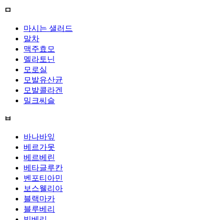
ㅁ
마시는 샐러드
말차
맥주효모
멜라토닌
모로실
모발유산균
모발콜라겐
밀크씨슬
ㅂ
바나바잎
베르가못
베르베린
베타글루칸
벤포티아민
보스웰리아
블랙마카
블루베리
빌베리