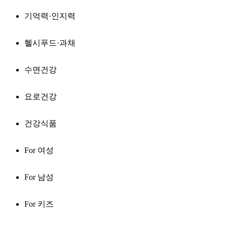
기억력·인지력
헬시푸드·과채
수면건강
요로건강
건강식품
For 여성
For 남성
For 키즈