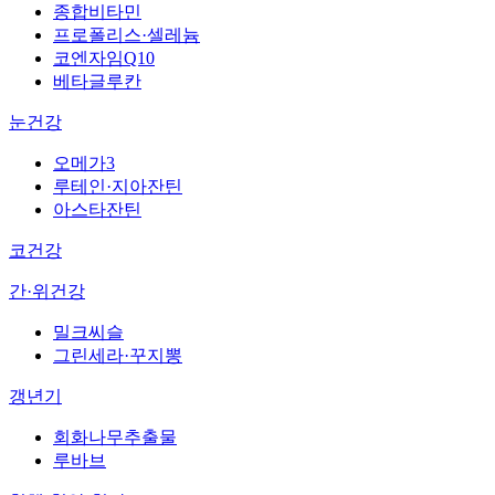
종합비타민
프로폴리스·셀레늄
코엔자임Q10
베타글루칸
눈건강
오메가3
루테인·지아잔틴
아스타잔틴
코건강
간·위건강
밀크씨슬
그린세라·꾸지뽕
갱년기
회화나무추출물
루바브