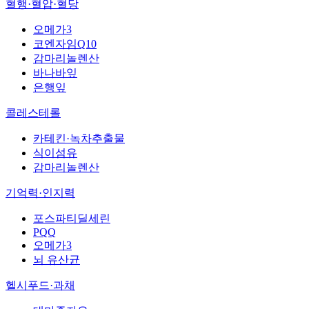
혈행·혈압·혈당
오메가3
코엔자임Q10
감마리놀렌산
바나바잎
은행잎
콜레스테롤
카테킨·녹차추출물
식이섬유
감마리놀렌산
기억력·인지력
포스파티딜세린
PQQ
오메가3
뇌 유산균
헬시푸드·과채