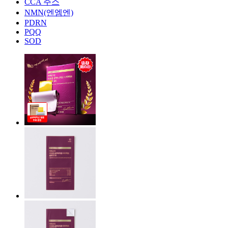
CCA 주스
NMN(엔엠엔)
PDRN
PQQ
SOD