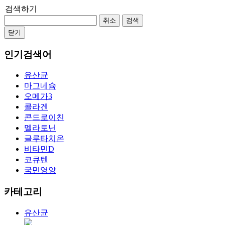
검색하기
취소
검색
닫기
인기검색어
유산균
마그네슘
오메가3
콜라겐
콘드로이친
멜라토닌
글루타치온
비타민D
코큐텐
국민영양
카테고리
유산균