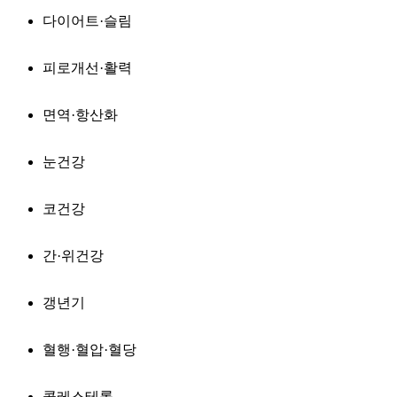
다이어트·슬림
피로개선·활력
면역·항산화
눈건강
코건강
간·위건강
갱년기
혈행·혈압·혈당
콜레스테롤