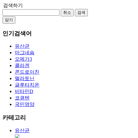
검색하기
취소
검색
닫기
인기검색어
유산균
마그네슘
오메가3
콜라겐
콘드로이친
멜라토닌
글루타치온
비타민D
코큐텐
국민영양
카테고리
유산균