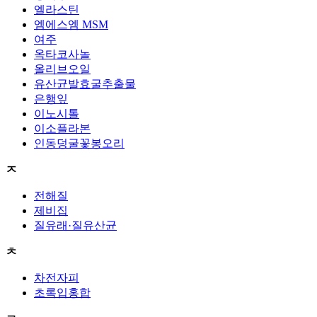
엘라스틴
엠에스엠 MSM
여주
옥타코사놀
올리브오일
유산균발효굴추출물
은행잎
이노시톨
이소플라본
인동덩굴꽃봉오리
ㅈ
전해질
제비집
질유래·질유산균
ㅊ
차전자피
초록입홍합