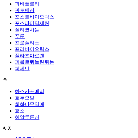
파비플로라
판토텐산
포스트바이오틱스
포스파티딜세린
폴리코사놀
푸룬
프로폴리스
프리바이오틱스
플라즈마로겐
피롤로퀴놀린퀴논
피세틴
ㅎ
하스카프베리
호두오일
회화나무열매
효소
히알루론산
A-Z