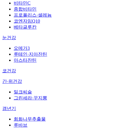
비타민C
종합비타민
프로폴리스·셀레늄
코엔자임Q10
베타글루칸
눈건강
오메가3
루테인·지아잔틴
아스타잔틴
코건강
간·위건강
밀크씨슬
그린세라·꾸지뽕
갱년기
회화나무추출물
루바브