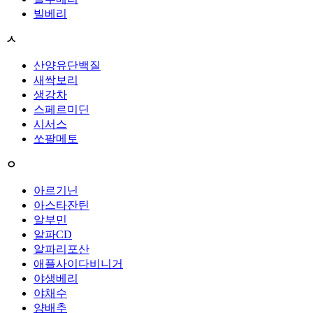
빌베리
ㅅ
산양유단백질
새싹보리
생강차
스페르미딘
시서스
쏘팔메토
ㅇ
아르기닌
아스타잔틴
알부민
알파CD
알파리포산
애플사이다비니거
야생베리
야채수
양배추