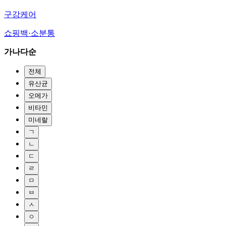
구강케어
쇼핑백·소분통
가나다순
전체
유산균
오메가
비타민
미네랄
ㄱ
ㄴ
ㄷ
ㄹ
ㅁ
ㅂ
ㅅ
ㅇ