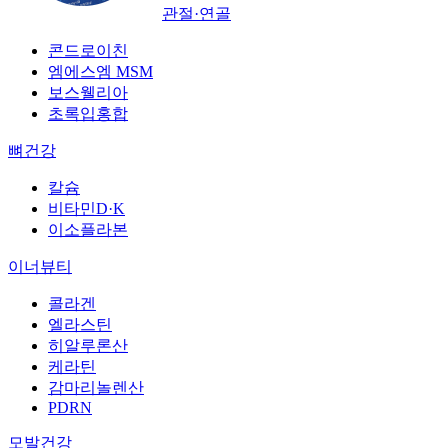
관절·연골
콘드로이친
엠에스엠 MSM
보스웰리아
초록입홍합
뼈건강
칼슘
비타민D·K
이소플라본
이너뷰티
콜라겐
엘라스틴
히알루론산
케라틴
감마리놀렌산
PDRN
모발건강