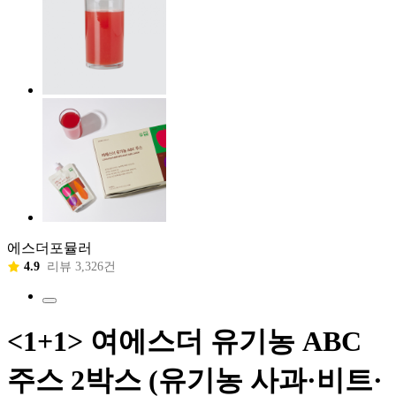
에스더포뮬러
4.9
리뷰 3,326건
<1+1> 여에스더 유기농 ABC
주스 2박스 (유기농 사과·비트·