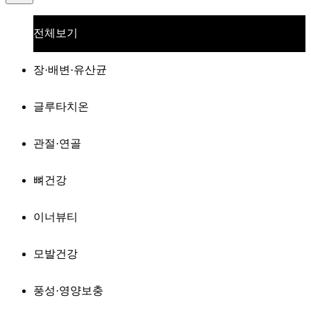
전체보기
장·배변·유산균
글루타치온
관절·연골
뼈건강
이너뷰티
모발건강
풍성·영양보충