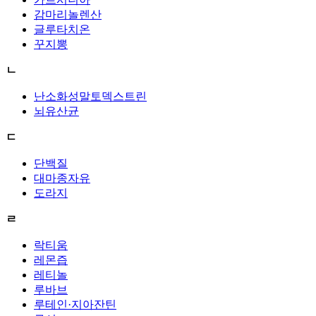
감마리놀렌산
글루타치온
꾸지뽕
ㄴ
난소화성말토덱스트린
뇌유산균
ㄷ
단백질
대마종자유
도라지
ㄹ
락티움
레몬즙
레티놀
루바브
루테인·지아잔틴