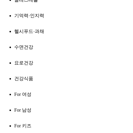
기억력·인지력
헬시푸드·과채
수면건강
요로건강
건강식품
For 여성
For 남성
For 키즈