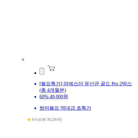
[블프특가] 여에스더 유산균 골드 Pro 2박스
(총 4개월분)
60%
49,000원
썸머블프 역대급 초특가
4.9 (리뷰 30,226개)