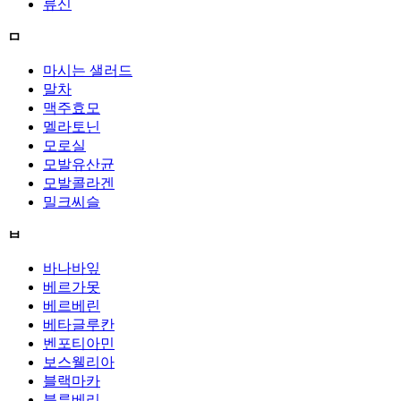
류신
ㅁ
마시는 샐러드
말차
맥주효모
멜라토닌
모로실
모발유산균
모발콜라겐
밀크씨슬
ㅂ
바나바잎
베르가못
베르베린
베타글루칸
벤포티아민
보스웰리아
블랙마카
블루베리