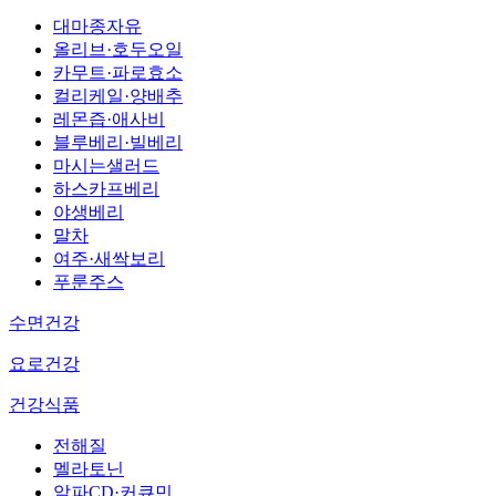
대마종자유
올리브·호두오일
카무트·파로효소
컬리케일·양배추
레몬즙·애사비
블루베리·빌베리
마시는샐러드
하스카프베리
야생베리
말차
여주·새싹보리
푸룬주스
수면건강
요로건강
건강식품
전해질
멜라토닌
알파CD·커큐민