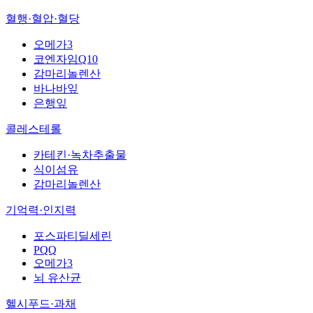
혈행·혈압·혈당
오메가3
코엔자임Q10
감마리놀렌산
바나바잎
은행잎
콜레스테롤
카테킨·녹차추출물
식이섬유
감마리놀렌산
기억력·인지력
포스파티딜세린
PQQ
오메가3
뇌 유산균
헬시푸드·과채