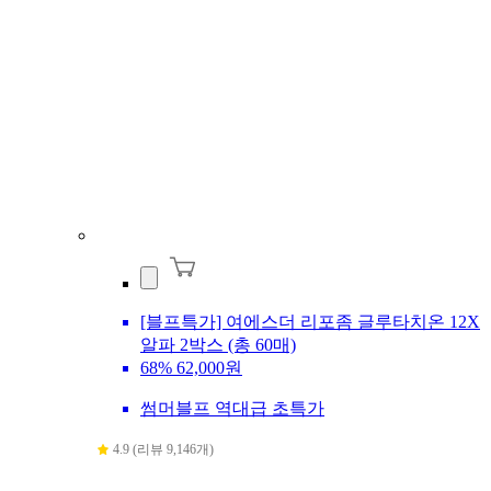
[블프특가] 여에스더 리포좀 글루타치온 12X
알파 2박스 (총 60매)
68%
62,000원
썸머블프 역대급 초특가
4.9 (리뷰 9,146개)