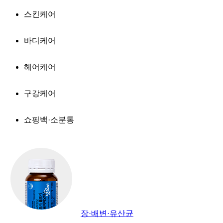
스킨케어
바디케어
헤어케어
구강케어
쇼핑백·소분통
장·배변·유산균