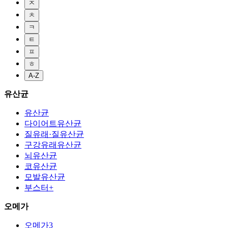
ㅈ
ㅊ
ㅋ
ㅌ
ㅍ
ㅎ
A-Z
유산균
유산균
다이어트유산균
질유래·질유산균
구강유래유산균
뇌유산균
코유산균
모발유산균
부스터+
오메가
오메가3