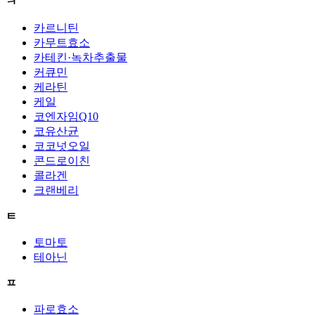
ㅋ
카르니틴
카무트효소
카테킨·녹차추출물
커큐민
케라틴
케일
코엔자임Q10
코유산균
코코넛오일
콘드로이친
콜라겐
크랜베리
ㅌ
토마토
테아닌
ㅍ
파로효소