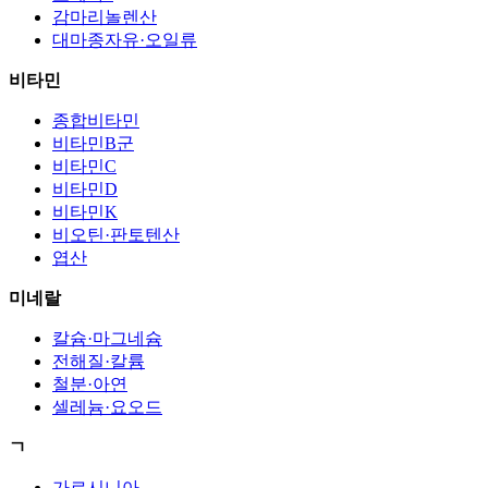
감마리놀렌산
대마종자유·오일류
비타민
종합비타민
비타민B군
비타민C
비타민D
비타민K
비오틴·판토텐산
엽산
미네랄
칼슘·마그네슘
전해질·칼륨
철분·아연
셀레늄·요오드
ㄱ
가르시니아