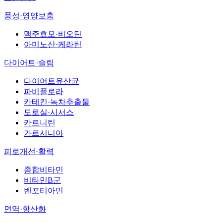
풍성·영양보충
맥주효모·비오틴
아미노산·케라틴
다이어트·슬림
다이어트유산균
파비플로라
카테킨·녹차추출물
모로실·시서스
카르니틴
가르시니아
피로개선·활력
종합비타민
비타민B군
벤포티아민
면역·항산화