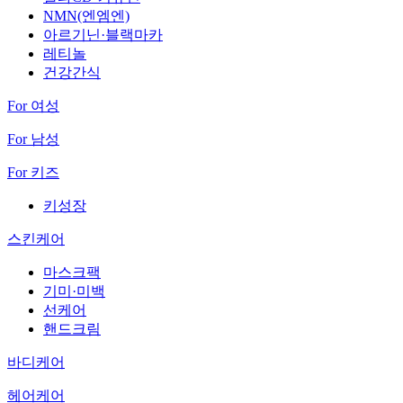
NMN(엔엠엔)
아르기닌·블랙마카
레티놀
건강간식
For 여성
For 남성
For 키즈
키성장
스킨케어
마스크팩
기미·미백
선케어
핸드크림
바디케어
헤어케어