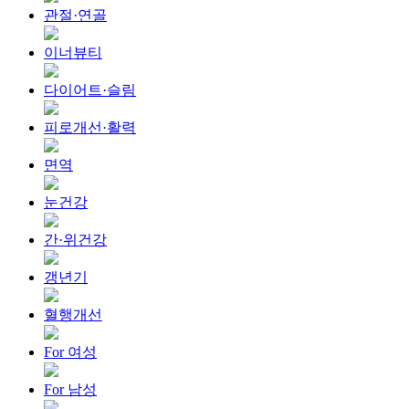
관절·연골
이너뷰티
다이어트·슬림
피로개선·활력
면역
눈건강
간·위건강
갱년기
혈행개선
For 여성
For 남성