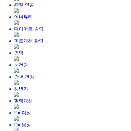
관절·연골
이너뷰티
다이어트·슬림
피로개선·활력
면역
눈건강
간·위건강
갱년기
혈행개선
For 여성
For 남성