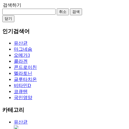
검색하기
취소
검색
닫기
인기검색어
유산균
마그네슘
오메가3
콜라겐
콘드로이친
멜라토닌
글루타치온
비타민D
코큐텐
국민영양
카테고리
유산균