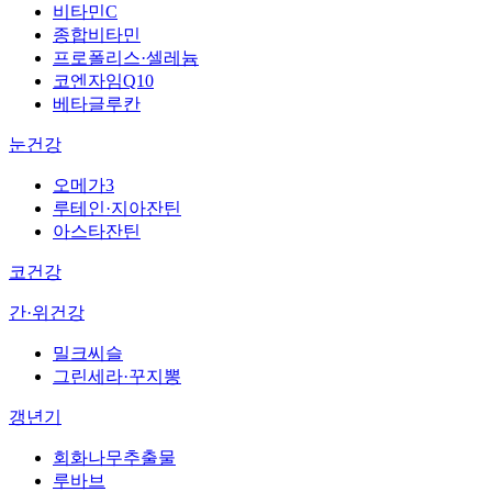
비타민C
종합비타민
프로폴리스·셀레늄
코엔자임Q10
베타글루칸
눈건강
오메가3
루테인·지아잔틴
아스타잔틴
코건강
간·위건강
밀크씨슬
그린세라·꾸지뽕
갱년기
회화나무추출물
루바브