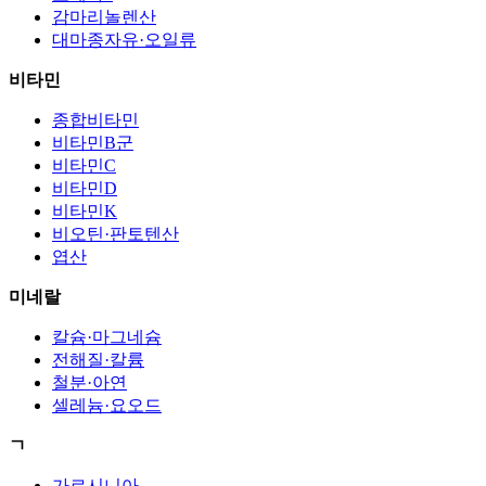
감마리놀렌산
대마종자유·오일류
비타민
종합비타민
비타민B군
비타민C
비타민D
비타민K
비오틴·판토텐산
엽산
미네랄
칼슘·마그네슘
전해질·칼륨
철분·아연
셀레늄·요오드
ㄱ
가르시니아