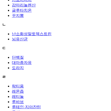
감마리놀렌산
글루타치온
꾸지뽕
ㄴ
난소화성말토덱스트린
뇌유산균
ㄷ
단백질
대마종자유
도라지
ㄹ
락티움
레몬즙
레티놀
루바브
루테인·지아잔틴