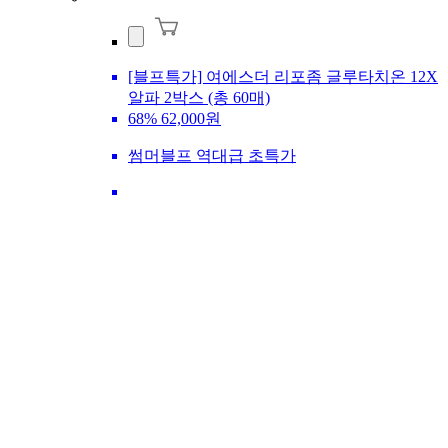
[블프특가] 여에스더 리포좀 글루타치온 12X
알파 2박스 (총 60매)
68%
62,000원
썸머블프 역대급 초특가