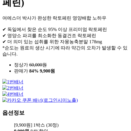
페린)
여에스더 박사가 완성한 락토페린 영양배합 노하우
✔ 독일에서 찾은 순도 95% 이상 프리미엄 락토페린
✔ 영양소 파괴를 최소화한 동결건조 락토페린
✔ 더 의미 있는 섭취를 위한 자몽농축분말 178mg
*순도는 원료의 생산 시기에 따라 약간의 오차가 발생할 수 있
습니다.
정상가
60,000
원
판매가
84%
9,900원
옵션정보
[9,900원] 1박스 (30정)