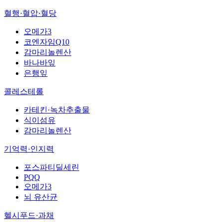
혈행·혈압·혈당
오메가3
코엔자임Q10
감마리놀렌산
바나바잎
은행잎
콜레스테롤
카테킨·녹차추출물
식이섬유
감마리놀렌산
기억력·인지력
포스파티딜세린
PQQ
오메가3
뇌 유산균
헬시푸드·과채