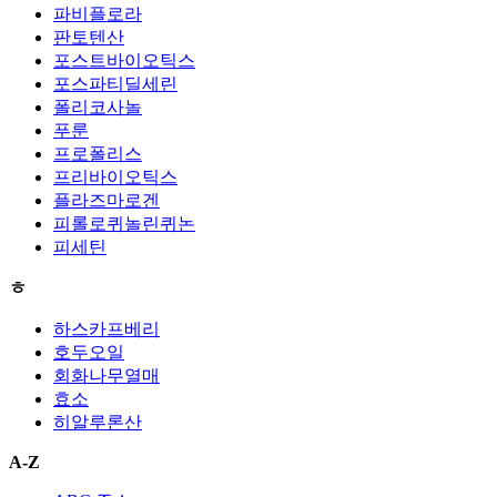
파비플로라
판토텐산
포스트바이오틱스
포스파티딜세린
폴리코사놀
푸룬
프로폴리스
프리바이오틱스
플라즈마로겐
피롤로퀴놀린퀴논
피세틴
ㅎ
하스카프베리
호두오일
회화나무열매
효소
히알루론산
A-Z