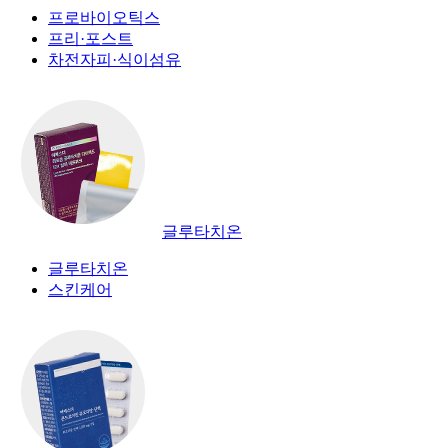
프로바이오틱스
프리·포스트
차전자피·식이섬유
글루타치온
글루타치온
스킨케어