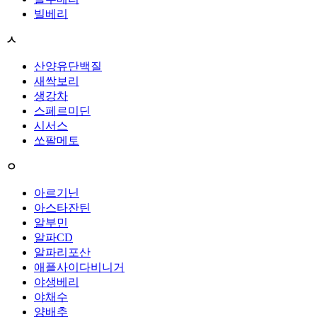
빌베리
ㅅ
산양유단백질
새싹보리
생강차
스페르미딘
시서스
쏘팔메토
ㅇ
아르기닌
아스타잔틴
알부민
알파CD
알파리포산
애플사이다비니거
야생베리
야채수
양배추