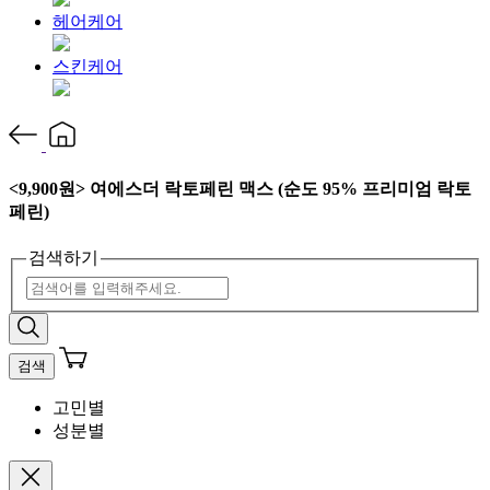
헤어케어
스킨케어
<9,900원> 여에스더 락토페린 맥스 (순도 95% 프리미엄 락토
페린)
검색하기
검색
고민별
성분별