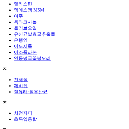
엘라스틴
엠에스엠 MSM
여주
옥타코사놀
올리브오일
유산균발효굴추출물
은행잎
이노시톨
이소플라본
인동덩굴꽃봉오리
ㅈ
전해질
제비집
질유래·질유산균
ㅊ
차전자피
초록입홍합