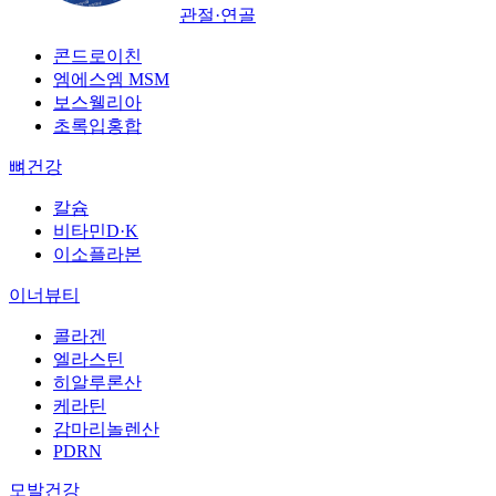
관절·연골
콘드로이친
엠에스엠 MSM
보스웰리아
초록입홍합
뼈건강
칼슘
비타민D·K
이소플라본
이너뷰티
콜라겐
엘라스틴
히알루론산
케라틴
감마리놀렌산
PDRN
모발건강