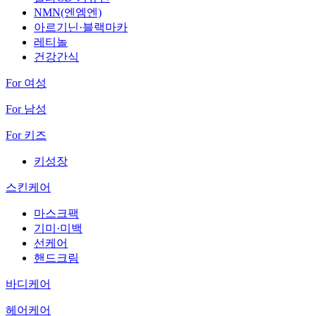
NMN(엔엠엔)
아르기닌·블랙마카
레티놀
건강간식
For 여성
For 남성
For 키즈
키성장
스킨케어
마스크팩
기미·미백
선케어
핸드크림
바디케어
헤어케어