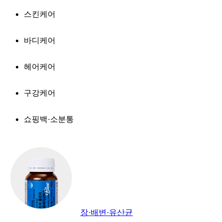
스킨케어
바디케어
헤어케어
구강케어
쇼핑백·소분통
장·배변·유산균