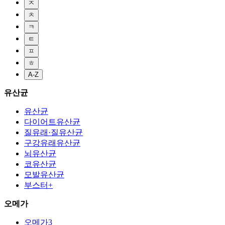
ㅈ
ㅊ
ㅋ
ㅌ
ㅍ
ㅎ
A-Z
유산균
유산균
다이어트유산균
질유래·질유산균
구강유래유산균
뇌유산균
코유산균
모발유산균
부스터+
오메가
오메가3