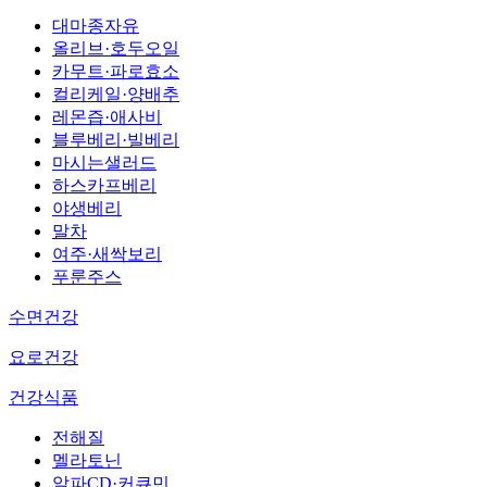
대마종자유
올리브·호두오일
카무트·파로효소
컬리케일·양배추
레몬즙·애사비
블루베리·빌베리
마시는샐러드
하스카프베리
야생베리
말차
여주·새싹보리
푸룬주스
수면건강
요로건강
건강식품
전해질
멜라토닌
알파CD·커큐민