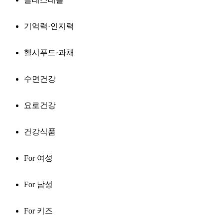
기억력·인지력
헬시푸드·과채
수면건강
요로건강
건강식품
For 여성
For 남성
For 키즈