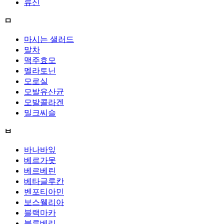
류신
ㅁ
마시는 샐러드
말차
맥주효모
멜라토닌
모로실
모발유산균
모발콜라겐
밀크씨슬
ㅂ
바나바잎
베르가못
베르베린
베타글루칸
벤포티아민
보스웰리아
블랙마카
블루베리