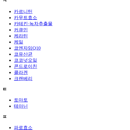
ㅋ
카르니틴
카무트효소
카테킨·녹차추출물
커큐민
케라틴
케일
코엔자임Q10
코유산균
코코넛오일
콘드로이친
콜라겐
크랜베리
ㅌ
토마토
테아닌
ㅍ
파로효소