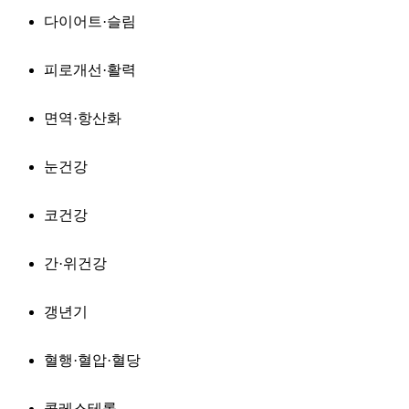
다이어트·슬림
피로개선·활력
면역·항산화
눈건강
코건강
간·위건강
갱년기
혈행·혈압·혈당
콜레스테롤