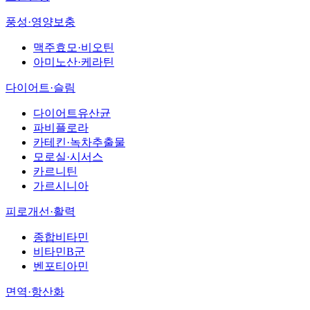
풍성·영양보충
맥주효모·비오틴
아미노산·케라틴
다이어트·슬림
다이어트유산균
파비플로라
카테킨·녹차추출물
모로실·시서스
카르니틴
가르시니아
피로개선·활력
종합비타민
비타민B군
벤포티아민
면역·항산화