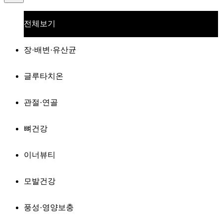
전체보기
장·배변·유산균
글루타치온
관절·연골
뼈건강
이너뷰티
모발건강
풍성·영양보충