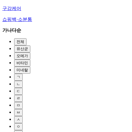
구강케어
쇼핑백·소분통
가나다순
전체
유산균
오메가
비타민
미네랄
ㄱ
ㄴ
ㄷ
ㄹ
ㅁ
ㅂ
ㅅ
ㅇ