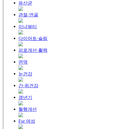
유산균
관절·연골
이너뷰티
다이어트·슬림
피로개선·활력
면역
눈건강
간·위건강
갱년기
혈행개선
For 여성