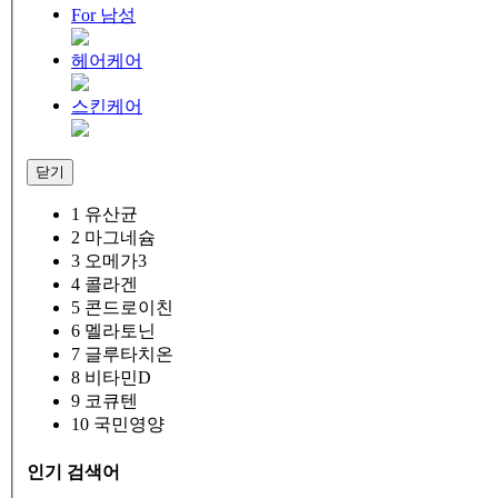
For 남성
헤어케어
스킨케어
닫기
1
유산균
2
마그네슘
3
오메가3
4
콜라겐
5
콘드로이친
6
멜라토닌
7
글루타치온
8
비타민D
9
코큐텐
10
국민영양
인기 검색어