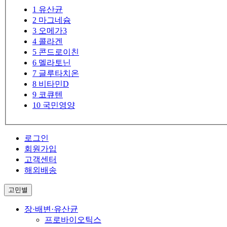
1
유산균
2
마그네슘
3
오메가3
4
콜라겐
5
콘드로이친
6
멜라토닌
7
글루타치온
8
비타민D
9
코큐텐
10
국민영양
로그인
회원가입
고객센터
해외배송
고민별
장·배변·유산균
프로바이오틱스