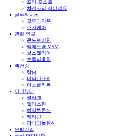
프리·포스트
차전자피·식이섬유
글루타치온
글루타치온
스킨케어
관절·연골
콘드로이친
엠에스엠 MSM
보스웰리아
초록입홍합
뼈건강
칼슘
비타민D·K
이소플라본
이너뷰티
콜라겐
엘라스틴
히알루론산
케라틴
감마리놀렌산
모발건강
풍성·영양보충