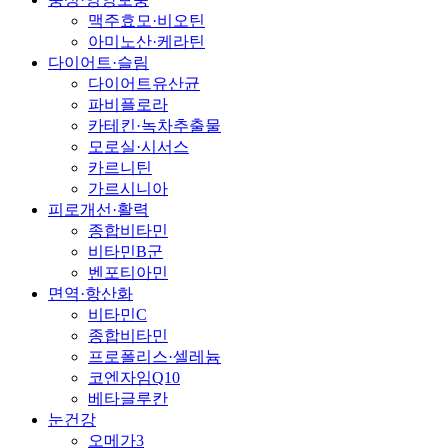
맥주효모·비오틴
아미노산·케라틴
다이어트·슬림
다이어트유산균
파비플로라
카테킨·녹차추출물
모로실·시서스
카르니틴
가르시니아
피로개선·활력
종합비타민
비타민B군
벤포티아민
면역·항산화
비타민C
종합비타민
프로폴리스·셀레늄
코엔자임Q10
베타글루칸
눈건강
오메가3