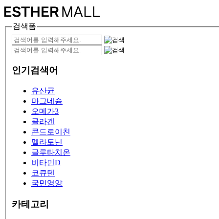
검색폼
인기검색어
유산균
마그네슘
오메가3
콜라겐
콘드로이친
멜라토닌
글루타치온
비타민D
코큐텐
국민영양
카테고리