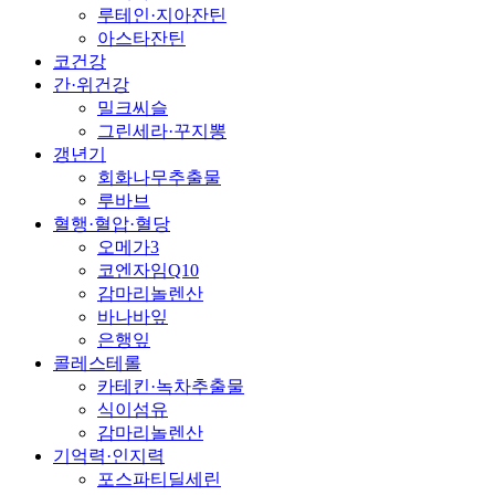
루테인·지아잔틴
아스타잔틴
코건강
간·위건강
밀크씨슬
그린세라·꾸지뽕
갱년기
회화나무추출물
루바브
혈행·혈압·혈당
오메가3
코엔자임Q10
감마리놀렌산
바나바잎
은행잎
콜레스테롤
카테킨·녹차추출물
식이섬유
감마리놀렌산
기억력·인지력
포스파티딜세린