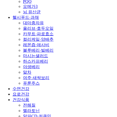
PQQ
오메가3
뇌 유산균
헬시푸드·과채
대마종자유
올리브·호두오일
카무트·파로효소
컬리케일·양배추
레몬즙·애사비
블루베리·빌베리
마시는샐러드
하스카프베리
야생베리
말차
여주·새싹보리
푸룬주스
수면건강
요로건강
건강식품
전해질
멜라토닌
알파CD·커큐민