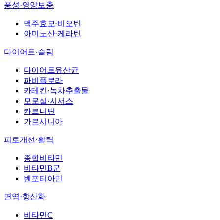
풍성·영양보충
맥주효모·비오틴
아미노산·케라틴
다이어트·슬림
다이어트유산균
파비플로라
카테킨·녹차추출물
모로실·시서스
카르니틴
가르시니아
피로개선·활력
종합비타민
비타민B군
벤포티아민
면역·항산화
비타민C