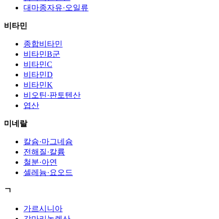
대마종자유·오일류
비타민
종합비타민
비타민B군
비타민C
비타민D
비타민K
비오틴·판토텐산
엽산
미네랄
칼슘·마그네슘
전해질·칼륨
철분·아연
셀레늄·요오드
ㄱ
가르시니아
감마리놀렌산