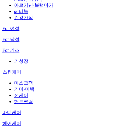
아르기닌·블랙마카
레티놀
건강간식
For 여성
For 남성
For 키즈
키성장
스킨케어
마스크팩
기미·미백
선케어
핸드크림
바디케어
헤어케어