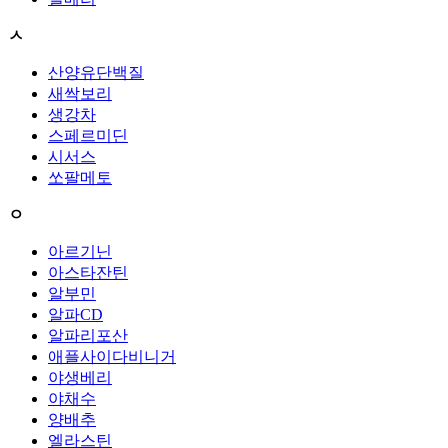
ㅅ
산양유단백질
새싹보리
생강차
스페르미딘
시서스
쏘팔메토
ㅇ
아르기닌
아스타잔틴
알부민
알파CD
알파리포산
애플사이다비니거
야생베리
야채수
양배추
엘라스틴