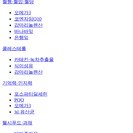
혈행·혈압·혈당
오메가3
코엔자임Q10
감마리놀렌산
바나바잎
은행잎
콜레스테롤
카테킨·녹차추출물
식이섬유
감마리놀렌산
기억력·인지력
포스파티딜세린
PQQ
오메가3
뇌 유산균
헬시푸드·과채