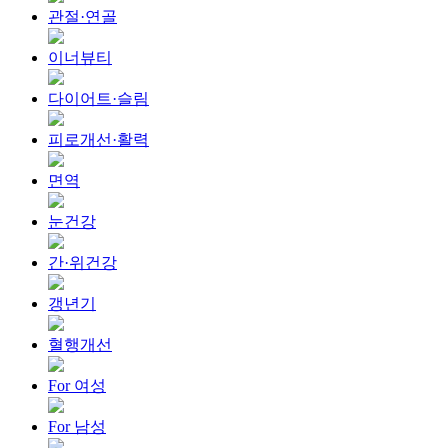
관절·연골
이너뷰티
다이어트·슬림
피로개선·활력
면역
눈건강
간·위건강
갱년기
혈행개선
For 여성
For 남성