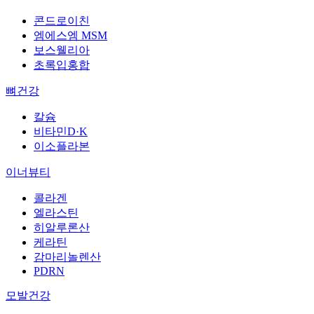
콘드로이친
엠에스엠 MSM
보스웰리아
초록입홍합
뼈건강
칼슘
비타민D·K
이소플라본
이너뷰티
콜라겐
엘라스틴
히알루론산
케라틴
감마리놀렌산
PDRN
모발건강