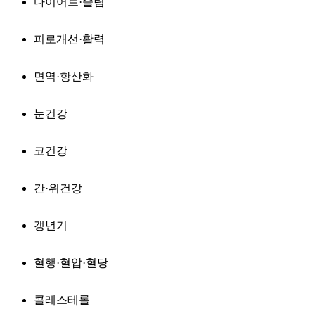
다이어트·슬림
피로개선·활력
면역·항산화
눈건강
코건강
간·위건강
갱년기
혈행·혈압·혈당
콜레스테롤