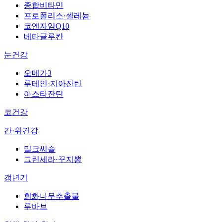
종합비타민
프로폴리스·셀레늄
코엔자임Q10
베타글루칸
눈건강
오메가3
루테인·지아잔틴
아스타잔틴
코건강
간·위건강
밀크씨슬
그린세라·꾸지뽕
갱년기
회화나무추출물
루바브