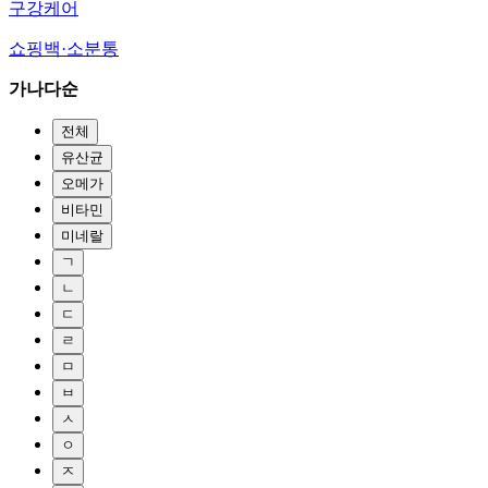
구강케어
쇼핑백·소분통
가나다순
전체
유산균
오메가
비타민
미네랄
ㄱ
ㄴ
ㄷ
ㄹ
ㅁ
ㅂ
ㅅ
ㅇ
ㅈ