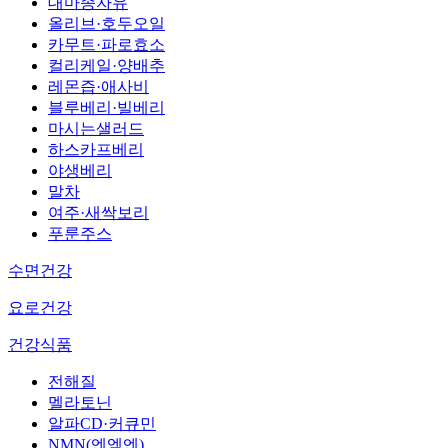
대마종자유
올리브·호두오일
카무트·파로효소
컬리케일·양배추
레몬즙·애사비
블루베리·빌베리
마시는샐러드
하스카프베리
야생베리
말차
여주·새싹보리
푸룬주스
수면건강
요로건강
건강식품
전해질
멜라토닌
알파CD·커큐민
NMN(엔엠엔)