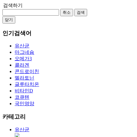
검색하기
취소
검색
닫기
인기검색어
유산균
마그네슘
오메가3
콜라겐
콘드로이친
멜라토닌
글루타치온
비타민D
코큐텐
국민영양
카테고리
유산균