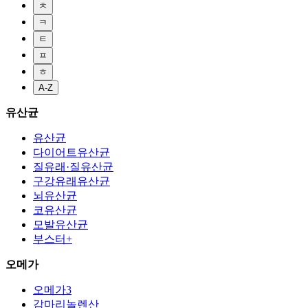
ㅊ
ㅋ
ㅌ
ㅍ
ㅎ
A-Z
유산균
유산균
다이어트유산균
질유래·질유산균
구강유래유산균
뇌유산균
코유산균
모발유산균
부스터+
오메가
오메가3
감마리놀렌산