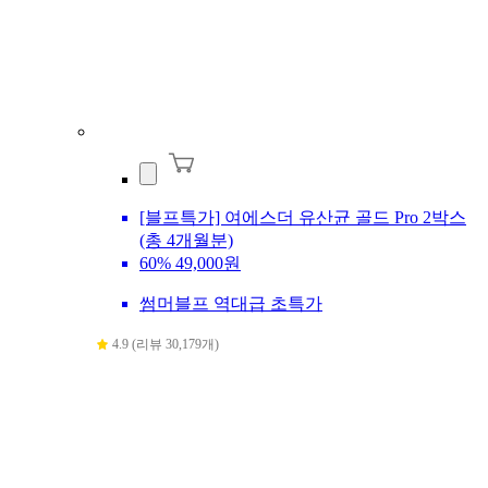
[블프특가] 여에스더 유산균 골드 Pro 2박스
(총 4개월분)
60%
49,000원
썸머블프 역대급 초특가
4.9 (리뷰 30,179개)