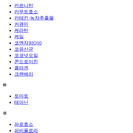
카르니틴
카무트효소
카테킨·녹차추출물
커큐민
케라틴
케일
코엔자임Q10
코유산균
코코넛오일
콘드로이친
콜라겐
크랜베리
ㅌ
토마토
테아닌
ㅍ
파로효소
파비플로라