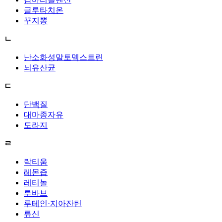
글루타치온
꾸지뽕
ㄴ
난소화성말토덱스트린
뇌유산균
ㄷ
단백질
대마종자유
도라지
ㄹ
락티움
레몬즙
레티놀
루바브
루테인·지아잔틴
류신