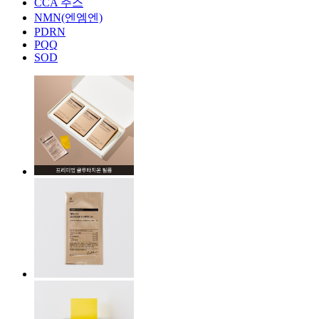
CCA 주스
NMN(엔엠엔)
PDRN
PQQ
SOD