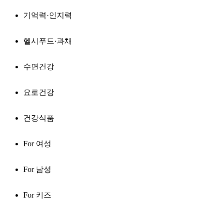
기억력·인지력
헬시푸드·과채
수면건강
요로건강
건강식품
For 여성
For 남성
For 키즈