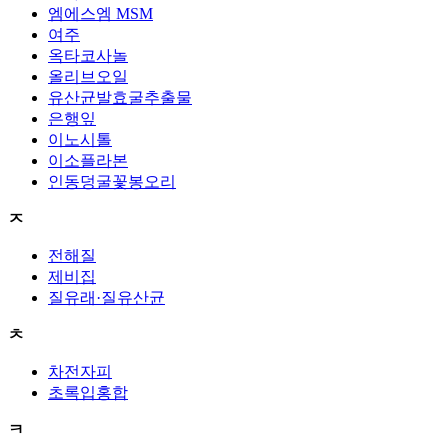
엠에스엠 MSM
여주
옥타코사놀
올리브오일
유산균발효굴추출물
은행잎
이노시톨
이소플라본
인동덩굴꽃봉오리
ㅈ
전해질
제비집
질유래·질유산균
ㅊ
차전자피
초록입홍합
ㅋ