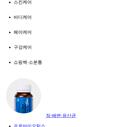
스킨케어
바디케어
헤어케어
구강케어
쇼핑백·소분통
장·배변·유산균
프로바이오틱스