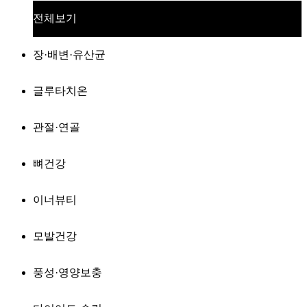
전체보기
장·배변·유산균
글루타치온
관절·연골
뼈건강
이너뷰티
모발건강
풍성·영양보충