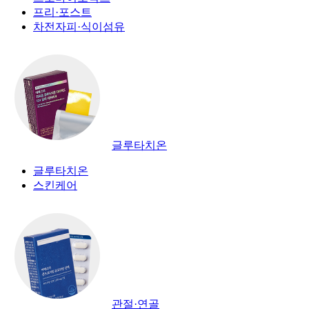
프리·포스트
차전자피·식이섬유
글루타치온
글루타치온
스킨케어
관절·연골