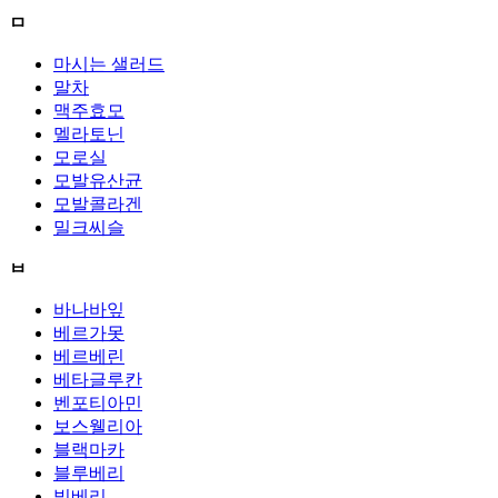
ㅁ
마시는 샐러드
말차
맥주효모
멜라토닌
모로실
모발유산균
모발콜라겐
밀크씨슬
ㅂ
바나바잎
베르가못
베르베린
베타글루칸
벤포티아민
보스웰리아
블랙마카
블루베리
빌베리