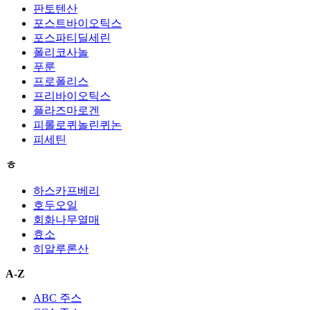
판토텐산
포스트바이오틱스
포스파티딜세린
폴리코사놀
푸룬
프로폴리스
프리바이오틱스
플라즈마로겐
피롤로퀴놀린퀴논
피세틴
ㅎ
하스카프베리
호두오일
회화나무열매
효소
히알루론산
A-Z
ABC 주스