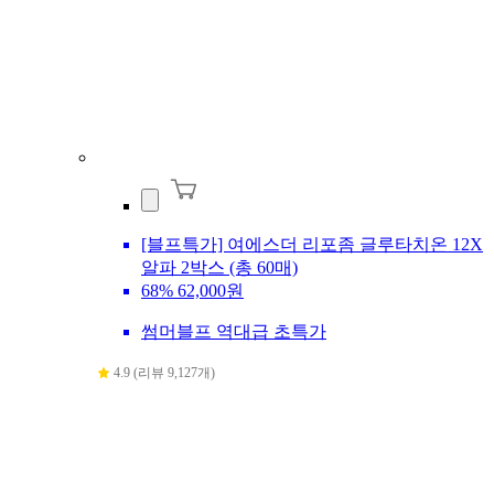
[블프특가] 여에스더 리포좀 글루타치온 12X
알파 2박스 (총 60매)
68%
62,000원
썸머블프 역대급 초특가
4.9 (리뷰 9,127개)