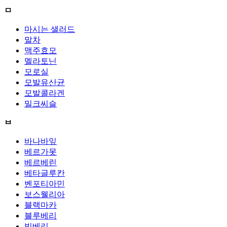
ㅁ
마시는 샐러드
말차
맥주효모
멜라토닌
모로실
모발유산균
모발콜라겐
밀크씨슬
ㅂ
바나바잎
베르가못
베르베린
베타글루칸
벤포티아민
보스웰리아
블랙마카
블루베리
빌베리