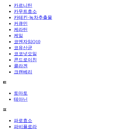
카르니틴
카무트효소
카테킨·녹차추출물
커큐민
케라틴
케일
코엔자임Q10
코유산균
코코넛오일
콘드로이친
콜라겐
크랜베리
ㅌ
토마토
테아닌
ㅍ
파로효소
파비플로라