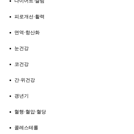
다이어트·슬림
피로개선·활력
면역·항산화
눈건강
코건강
간·위건강
갱년기
혈행·혈압·혈당
콜레스테롤