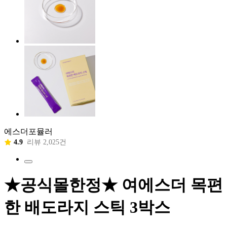
에스더포뮬러
4.9
리뷰 2,025건
★공식몰한정★ 여에스더 목편
한 배도라지 스틱 3박스