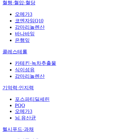
혈행·혈압·혈당
오메가3
코엔자임Q10
감마리놀렌산
바나바잎
은행잎
콜레스테롤
카테킨·녹차추출물
식이섬유
감마리놀렌산
기억력·인지력
포스파티딜세린
PQQ
오메가3
뇌 유산균
헬시푸드·과채