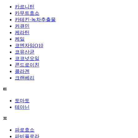
카르니틴
카무트효소
카테킨·녹차추출물
커큐민
케라틴
케일
코엔자임Q10
코유산균
코코넛오일
콘드로이친
콜라겐
크랜베리
ㅌ
토마토
테아닌
ㅍ
파로효소
파비플로라