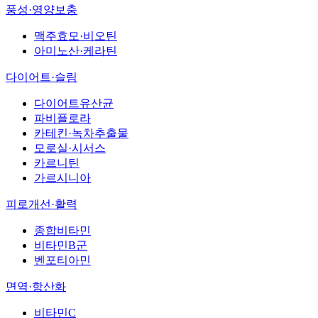
풍성·영양보충
맥주효모·비오틴
아미노산·케라틴
다이어트·슬림
다이어트유산균
파비플로라
카테킨·녹차추출물
모로실·시서스
카르니틴
가르시니아
피로개선·활력
종합비타민
비타민B군
벤포티아민
면역·항산화
비타민C