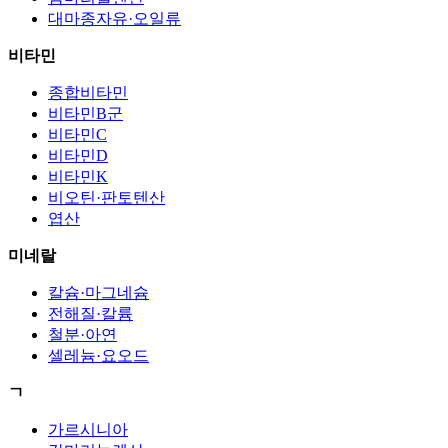
대마종자유·오일류
비타민
종합비타민
비타민B군
비타민C
비타민D
비타민K
비오틴·판토텐산
엽산
미네랄
칼슘·마그네슘
전해질·칼륨
철분·아연
셀레늄·요오드
ㄱ
가르시니아