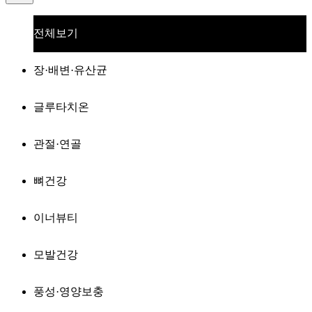
전체보기
장·배변·유산균
글루타치온
관절·연골
뼈건강
이너뷰티
모발건강
풍성·영양보충