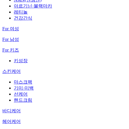
아르기닌·블랙마카
레티놀
건강간식
For 여성
For 남성
For 키즈
키성장
스킨케어
마스크팩
기미·미백
선케어
핸드크림
바디케어
헤어케어