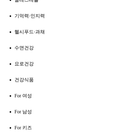
기억력·인지력
헬시푸드·과채
수면건강
요로건강
건강식품
For 여성
For 남성
For 키즈