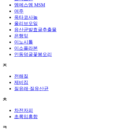
엠에스엠 MSM
여주
옥타코사놀
올리브오일
유산균발효굴추출물
은행잎
이노시톨
이소플라본
인동덩굴꽃봉오리
ㅈ
전해질
제비집
질유래·질유산균
ㅊ
차전자피
초록입홍합
ㅋ