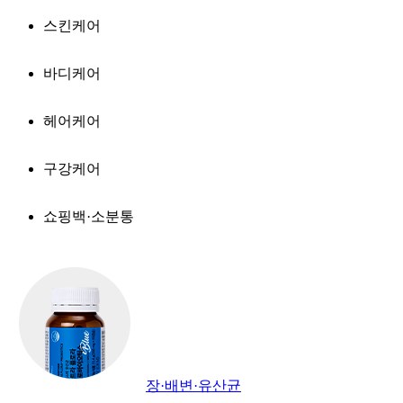
스킨케어
바디케어
헤어케어
구강케어
쇼핑백·소분통
장·배변·유산균