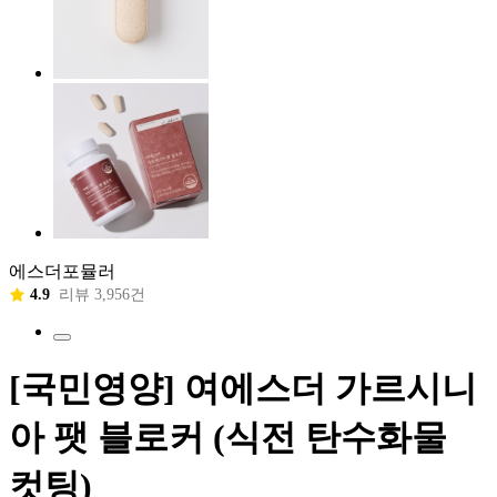
에스더포뮬러
4.9
리뷰 3,956건
[국민영양] 여에스더 가르시니
아 팻 블로커 (식전 탄수화물
컷팅)