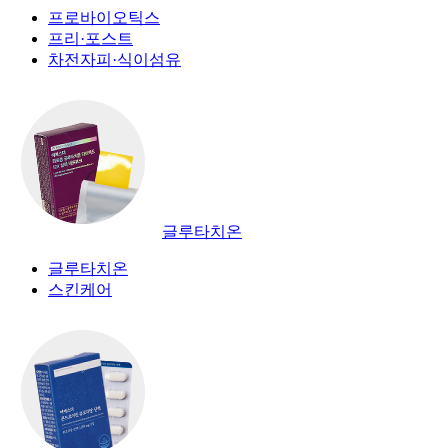
프로바이오틱스
프리·포스트
차전자피·식이섬유
글루타치온
글루타치온
스킨케어