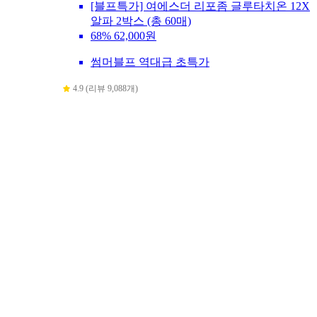
[블프특가] 여에스더 리포좀 글루타치온 12X
알파 2박스 (총 60매)
68%
62,000원
썸머블프 역대급 초특가
4.9 (리뷰 9,088개)