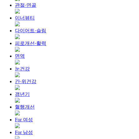
관절·연골
이너뷰티
다이어트·슬림
피로개선·활력
면역
눈건강
간·위건강
갱년기
혈행개선
For 여성
For 남성