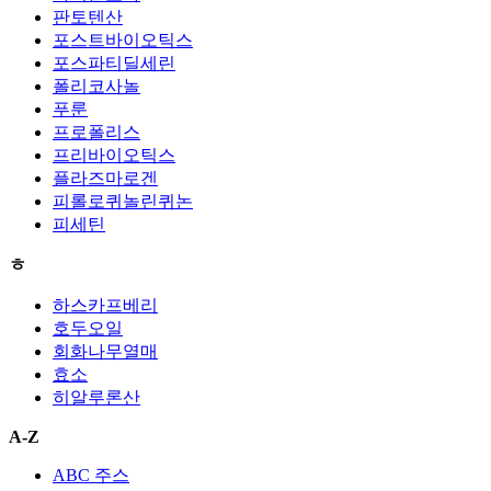
판토텐산
포스트바이오틱스
포스파티딜세린
폴리코사놀
푸룬
프로폴리스
프리바이오틱스
플라즈마로겐
피롤로퀴놀린퀴논
피세틴
ㅎ
하스카프베리
호두오일
회화나무열매
효소
히알루론산
A-Z
ABC 주스