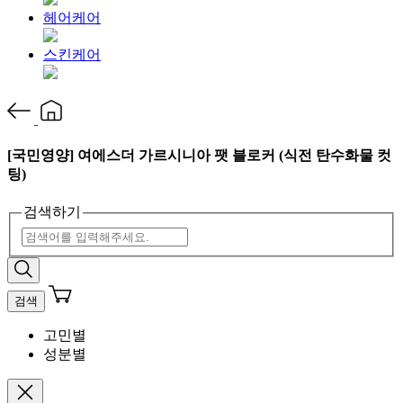
헤어케어
스킨케어
[국민영양] 여에스더 가르시니아 팻 블로커 (식전 탄수화물 컷
팅)
검색하기
검색
고민별
성분별