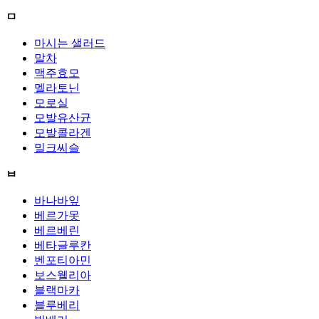
ㅁ
마시는 샐러드
말차
맥주효모
멜라토닌
모로실
모발유산균
모발콜라겐
밀크씨슬
ㅂ
바나바잎
베르가못
베르베린
베타글루칸
벤포티아민
보스웰리아
블랙마카
블루베리