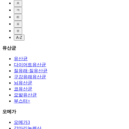
ㅊ
ㅋ
ㅌ
ㅍ
ㅎ
A-Z
유산균
유산균
다이어트유산균
질유래·질유산균
구강유래유산균
뇌유산균
코유산균
모발유산균
부스터+
오메가
오메가3
감마리놀렌산