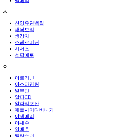
빌베리
ㅅ
산양유단백질
새싹보리
생강차
스페르미딘
시서스
쏘팔메토
ㅇ
아르기닌
아스타잔틴
알부민
알파CD
알파리포산
애플사이다비니거
야생베리
야채수
양배추
엘라스틴