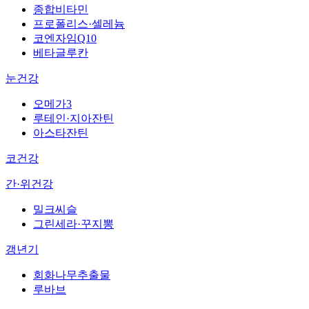
종합비타민
프로폴리스·셀레늄
코엔자임Q10
베타글루칸
눈건강
오메가3
루테인·지아잔틴
아스타잔틴
코건강
간·위건강
밀크씨슬
그린세라·꾸지뽕
갱년기
회화나무추출물
루바브