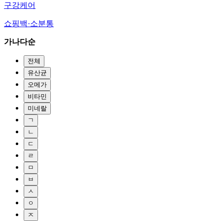
구강케어
쇼핑백·소분통
가나다순
전체
유산균
오메가
비타민
미네랄
ㄱ
ㄴ
ㄷ
ㄹ
ㅁ
ㅂ
ㅅ
ㅇ
ㅈ