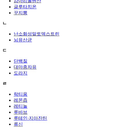
감마리놀렌산
글루타치온
꾸지뽕
ㄴ
난소화성말토덱스트린
뇌유산균
ㄷ
단백질
대마종자유
도라지
ㄹ
락티움
레몬즙
레티놀
루바브
루테인·지아잔틴
류신