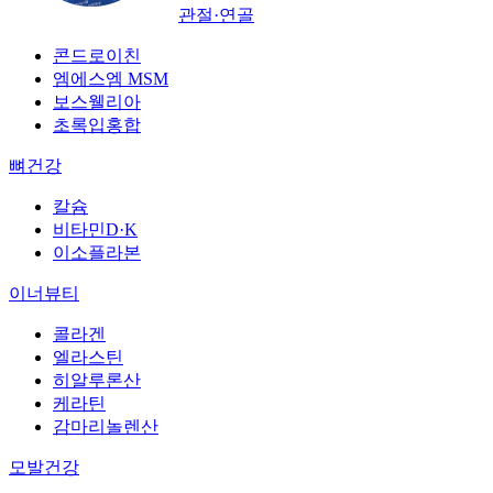
관절·연골
콘드로이친
엠에스엠 MSM
보스웰리아
초록입홍합
뼈건강
칼슘
비타민D·K
이소플라본
이너뷰티
콜라겐
엘라스틴
히알루론산
케라틴
감마리놀렌산
모발건강