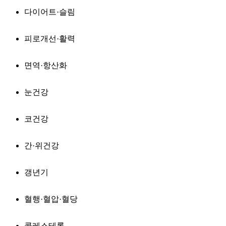
다이어트·슬림
피로개선·활력
면역·항산화
눈건강
코건강
간·위건강
갱년기
혈행·혈압·혈당
콜레스테롤