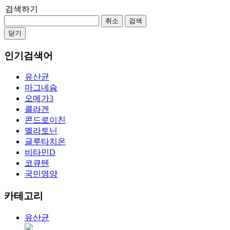
검색하기
취소
검색
닫기
인기검색어
유산균
마그네슘
오메가3
콜라겐
콘드로이친
멜라토닌
글루타치온
비타민D
코큐텐
국민영양
카테고리
유산균