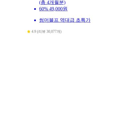
(총 4개월분)
60%
49,000원
썸머블프 역대급 초특가
4.9 (리뷰 30,077개)