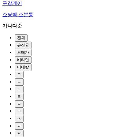
구강케어
쇼핑백·소분통
가나다순
전체
유산균
오메가
비타민
미네랄
ㄱ
ㄴ
ㄷ
ㄹ
ㅁ
ㅂ
ㅅ
ㅇ
ㅈ