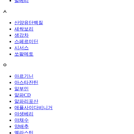
빌베리
ㅅ
산양유단백질
새싹보리
생강차
스페르미딘
시서스
쏘팔메토
ㅇ
아르기닌
아스타잔틴
알부민
알파CD
알파리포산
애플사이다비니거
야생베리
야채수
양배추
엘라스틴