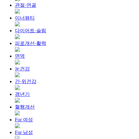
관절·연골
이너뷰티
다이어트·슬림
피로개선·활력
면역
눈건강
간·위건강
갱년기
혈행개선
For 여성
For 남성