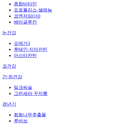
종합비타민
프로폴리스·셀레늄
코엔자임Q10
베타글루칸
눈건강
오메가3
루테인·지아잔틴
아스타잔틴
코건강
간·위건강
밀크씨슬
그린세라·꾸지뽕
갱년기
회화나무추출물
루바브