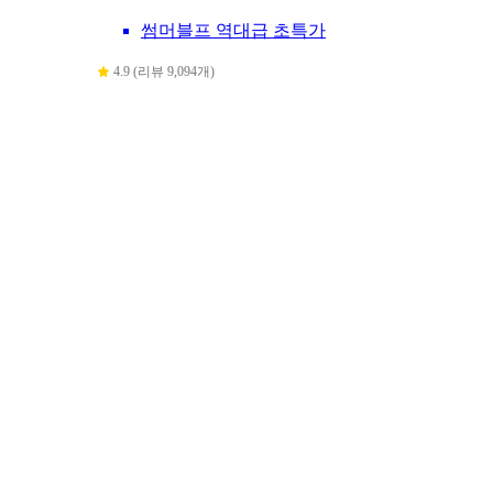
썸머블프 역대급 초특가
4.9 (리뷰 9,094개)