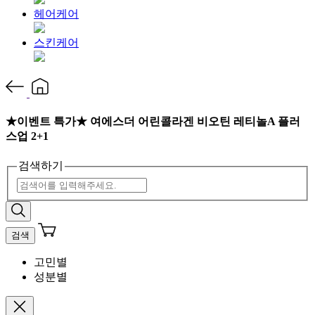
헤어케어
스킨케어
★이벤트 특가★ 여에스더 어린콜라겐 비오틴 레티놀A 플러
스업 2+1
검색하기
검색
고민별
성분별