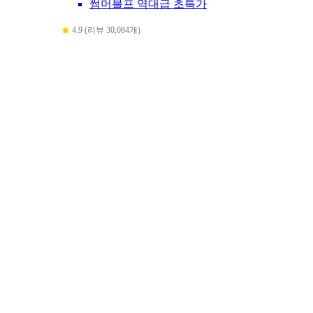
썸머블프 역대급 초특가
4.9 (리뷰 30,084개)