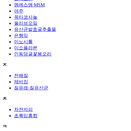
엠에스엠 MSM
여주
옥타코사놀
올리브오일
유산균발효굴추출물
은행잎
이노시톨
이소플라본
인동덩굴꽃봉오리
ㅈ
전해질
제비집
질유래·질유산균
ㅊ
차전자피
초록입홍합
ㅋ