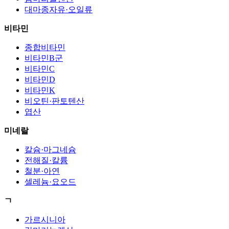
대마종자유·오일류
비타민
종합비타민
비타민B군
비타민C
비타민D
비타민K
비오틴·판토텐산
엽산
미네랄
칼슘·마그네슘
전해질·칼륨
철분·아연
셀레늄·요오드
ㄱ
가르시니아