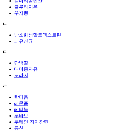
감마리놀렌산
글루타치온
꾸지뽕
ㄴ
난소화성말토덱스트린
뇌유산균
ㄷ
단백질
대마종자유
도라지
ㄹ
락티움
레몬즙
레티놀
루바브
루테인·지아잔틴
류신