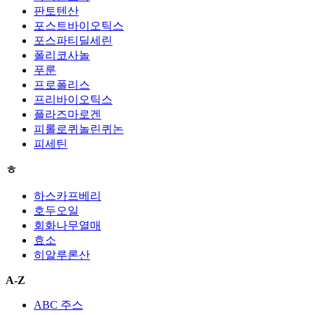
판토텐산
포스트바이오틱스
포스파티딜세린
폴리코사놀
푸룬
프로폴리스
프리바이오틱스
플라즈마로겐
피롤로퀴놀린퀴논
피세틴
ㅎ
하스카프베리
호두오일
회화나무열매
효소
히알루론산
A-Z
ABC 주스