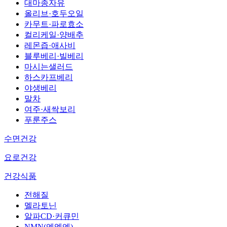
대마종자유
올리브·호두오일
카무트·파로효소
컬리케일·양배추
레몬즙·애사비
블루베리·빌베리
마시는샐러드
하스카프베리
야생베리
말차
여주·새싹보리
푸룬주스
수면건강
요로건강
건강식품
전해질
멜라토닌
알파CD·커큐민
NMN(엔엠엔)