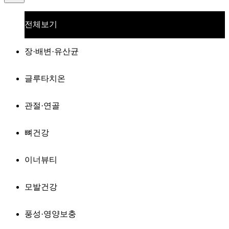
전체보기
장·배변·유산균
글루타치온
관절·연골
뼈건강
이너뷰티
모발건강
풍성·영양보충