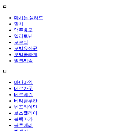
ㅁ
마시는 샐러드
말차
맥주효모
멜라토닌
모로실
모발유산균
모발콜라겐
밀크씨슬
ㅂ
바나바잎
베르가못
베르베린
베타글루칸
벤포티아민
보스웰리아
블랙마카
블루베리