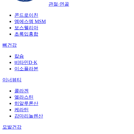
관절·연골
콘드로이친
엠에스엠 MSM
보스웰리아
초록입홍합
뼈건강
칼슘
비타민D·K
이소플라본
이너뷰티
콜라겐
엘라스틴
히알루론산
케라틴
감마리놀렌산
모발건강