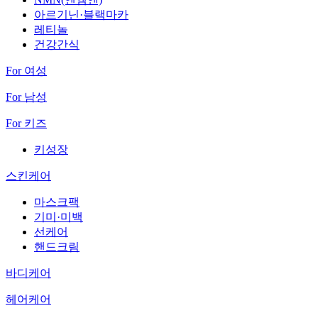
아르기닌·블랙마카
레티놀
건강간식
For 여성
For 남성
For 키즈
키성장
스킨케어
마스크팩
기미·미백
선케어
핸드크림
바디케어
헤어케어