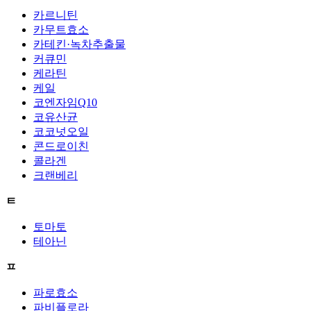
카르니틴
카무트효소
카테킨·녹차추출물
커큐민
케라틴
케일
코엔자임Q10
코유산균
코코넛오일
콘드로이친
콜라겐
크랜베리
ㅌ
토마토
테아닌
ㅍ
파로효소
파비플로라