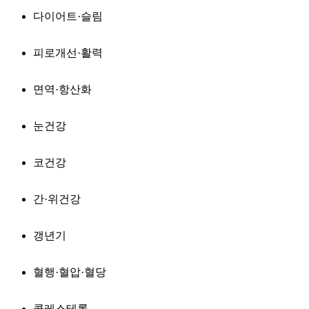
다이어트·슬림
피로개선·활력
면역·항산화
눈건강
코건강
간·위건강
갱년기
혈행·혈압·혈당
콜레스테롤