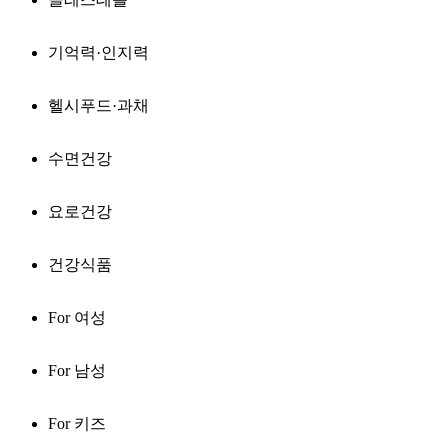
기억력·인지력
헬시푸드·과채
수면건강
요로건강
건강식품
For 여성
For 남성
For 키즈