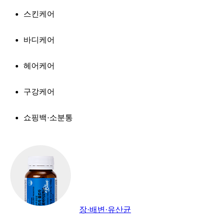
스킨케어
바디케어
헤어케어
구강케어
쇼핑백·소분통
장·배변·유산균