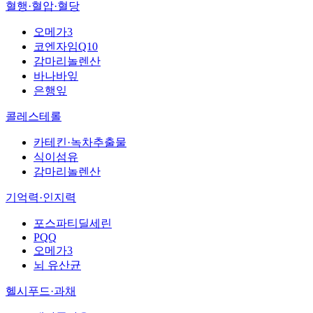
혈행·혈압·혈당
오메가3
코엔자임Q10
감마리놀렌산
바나바잎
은행잎
콜레스테롤
카테킨·녹차추출물
식이섬유
감마리놀렌산
기억력·인지력
포스파티딜세린
PQQ
오메가3
뇌 유산균
헬시푸드·과채