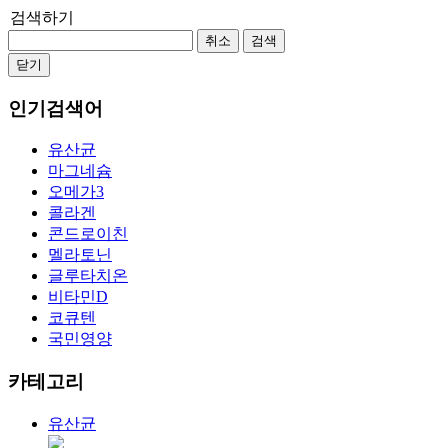
검색하기
취소
검색
닫기
인기검색어
유산균
마그네슘
오메가3
콜라겐
콘드로이친
멜라토닌
글루타치온
비타민D
코큐텐
국민영양
카테고리
유산균