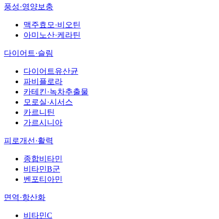
풍성·영양보충
맥주효모·비오틴
아미노산·케라틴
다이어트·슬림
다이어트유산균
파비플로라
카테킨·녹차추출물
모로실·시서스
카르니틴
가르시니아
피로개선·활력
종합비타민
비타민B군
벤포티아민
면역·항산화
비타민C