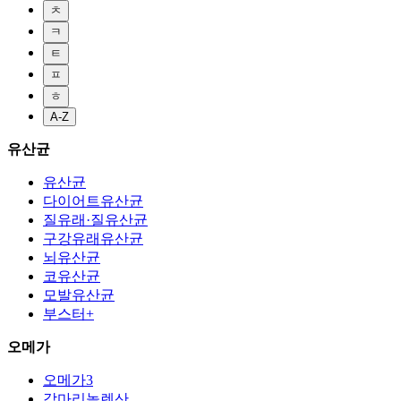
ㅊ
ㅋ
ㅌ
ㅍ
ㅎ
A-Z
유산균
유산균
다이어트유산균
질유래·질유산균
구강유래유산균
뇌유산균
코유산균
모발유산균
부스터+
오메가
오메가3
감마리놀렌산