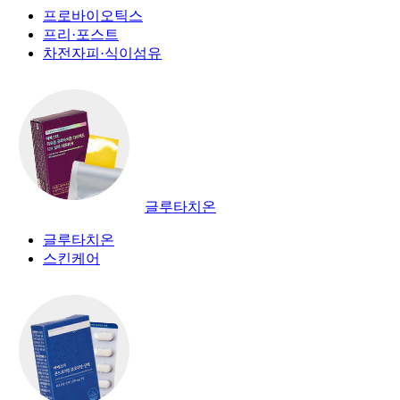
프로바이오틱스
프리·포스트
차전자피·식이섬유
글루타치온
글루타치온
스킨케어