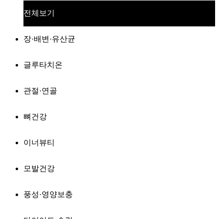
전체보기
장·배변·유산균
글루타치온
관절·연골
뼈건강
이너뷰티
모발건강
풍성·영양보충