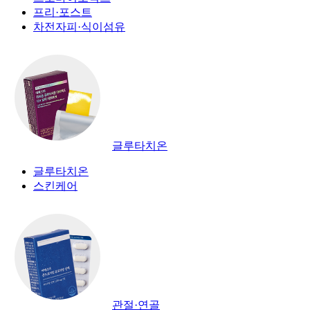
프리·포스트
차전자피·식이섬유
글루타치온
글루타치온
스킨케어
관절·연골