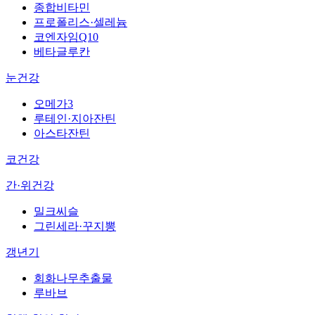
종합비타민
프로폴리스·셀레늄
코엔자임Q10
베타글루칸
눈건강
오메가3
루테인·지아잔틴
아스타잔틴
코건강
간·위건강
밀크씨슬
그린세라·꾸지뽕
갱년기
회화나무추출물
루바브