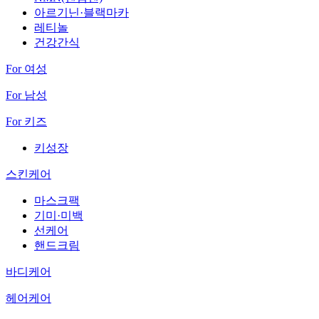
아르기닌·블랙마카
레티놀
건강간식
For 여성
For 남성
For 키즈
키성장
스킨케어
마스크팩
기미·미백
선케어
핸드크림
바디케어
헤어케어