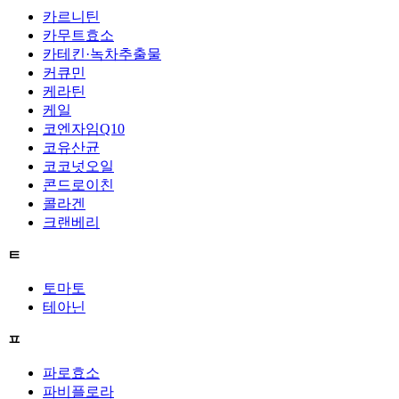
카르니틴
카무트효소
카테킨·녹차추출물
커큐민
케라틴
케일
코엔자임Q10
코유산균
코코넛오일
콘드로이친
콜라겐
크랜베리
ㅌ
토마토
테아닌
ㅍ
파로효소
파비플로라