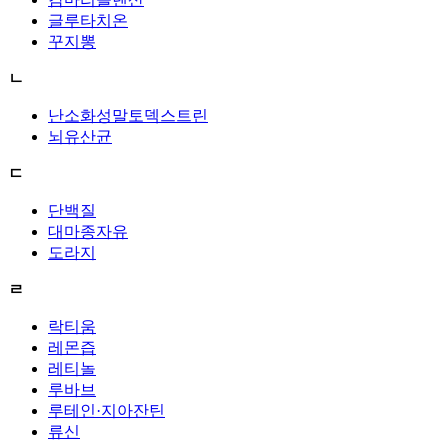
글루타치온
꾸지뽕
ㄴ
난소화성말토덱스트린
뇌유산균
ㄷ
단백질
대마종자유
도라지
ㄹ
락티움
레몬즙
레티놀
루바브
루테인·지아잔틴
류신