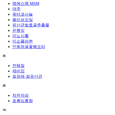
엠에스엠 MSM
여주
옥타코사놀
올리브오일
유산균발효굴추출물
은행잎
이노시톨
이소플라본
인동덩굴꽃봉오리
ㅈ
전해질
제비집
질유래·질유산균
ㅊ
차전자피
초록입홍합
ㅋ