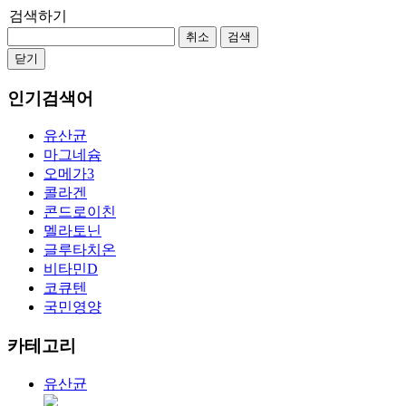
검색하기
취소
검색
닫기
인기검색어
유산균
마그네슘
오메가3
콜라겐
콘드로이친
멜라토닌
글루타치온
비타민D
코큐텐
국민영양
카테고리
유산균