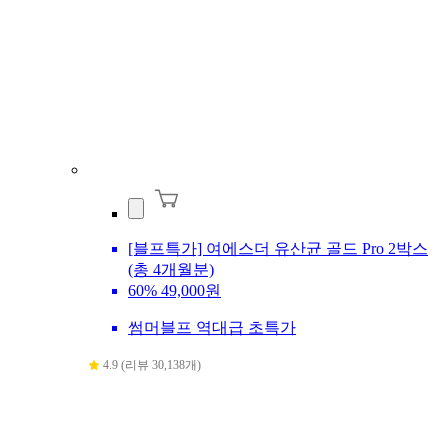
[블프특가] 여에스더 유산균 골드 Pro 2박스
(총 4개월분)
60%
49,000원
썸머블프 역대급 초특가
4.9 (리뷰 30,138개)