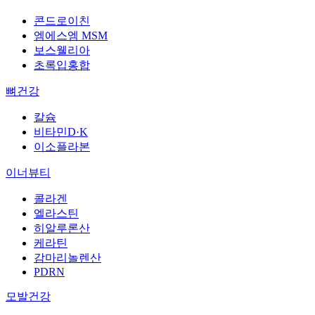
콘드로이친
엠에스엠 MSM
보스웰리아
초록입홍합
뼈건강
칼슘
비타민D·K
이소플라본
이너뷰티
콜라겐
엘라스틴
히알루론산
케라틴
감마리놀렌산
PDRN
모발건강