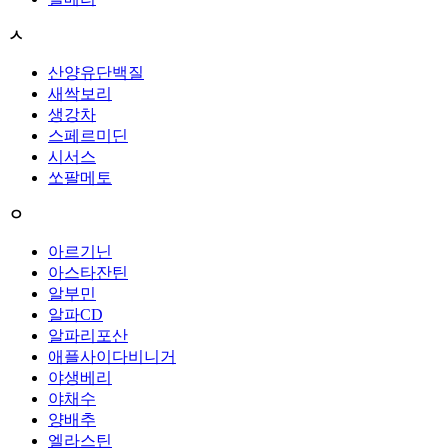
ㅅ
산양유단백질
새싹보리
생강차
스페르미딘
시서스
쏘팔메토
ㅇ
아르기닌
아스타잔틴
알부민
알파CD
알파리포산
애플사이다비니거
야생베리
야채수
양배추
엘라스틴