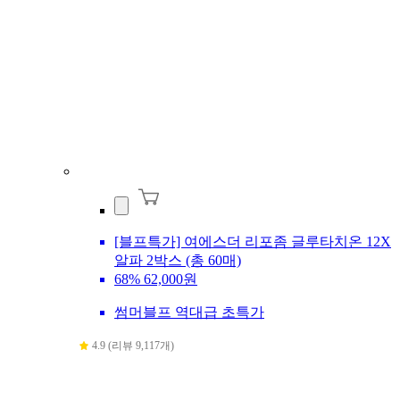
[블프특가] 여에스더 리포좀 글루타치온 12X
알파 2박스 (총 60매)
68%
62,000원
썸머블프 역대급 초특가
4.9 (리뷰 9,117개)