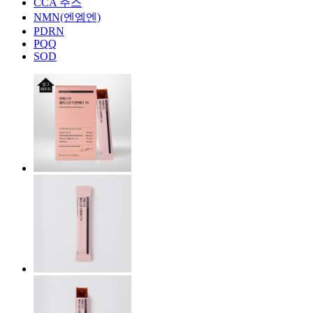
CCA 주스
NMN(엔엠엔)
PDRN
PQQ
SOD