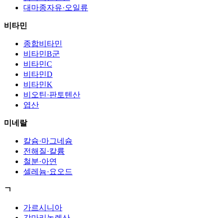
대마종자유·오일류
비타민
종합비타민
비타민B군
비타민C
비타민D
비타민K
비오틴·판토텐산
엽산
미네랄
칼슘·마그네슘
전해질·칼륨
철분·아연
셀레늄·요오드
ㄱ
가르시니아
감마리놀렌산