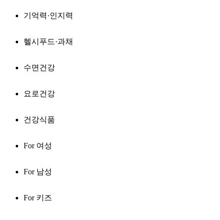
기억력·인지력
헬시푸드·과채
수면건강
요로건강
건강식품
For 여성
For 남성
For 키즈