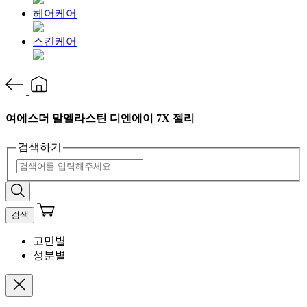
헤어케어
스킨케어
여에스더 말엘라스틴 디엔에이 7X 젤리
검색하기
검색
고민별
성분별