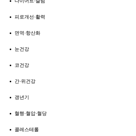
다이어트·슬림
피로개선·활력
면역·항산화
눈건강
코건강
간·위건강
갱년기
혈행·혈압·혈당
콜레스테롤