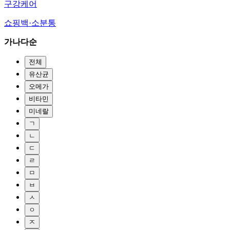
구강케어
쇼핑백·소분통
가나다순
전체
유산균
오메가
비타민
미네랄
ㄱ
ㄴ
ㄷ
ㄹ
ㅁ
ㅂ
ㅅ
ㅇ
ㅈ