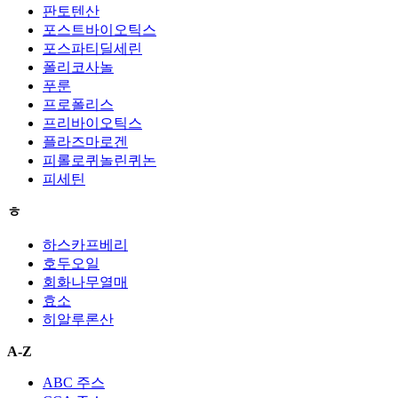
판토텐산
포스트바이오틱스
포스파티딜세린
폴리코사놀
푸룬
프로폴리스
프리바이오틱스
플라즈마로겐
피롤로퀴놀린퀴논
피세틴
ㅎ
하스카프베리
호두오일
회화나무열매
효소
히알루론산
A-Z
ABC 주스