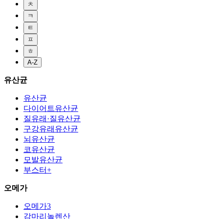
ㅊ
ㅋ
ㅌ
ㅍ
ㅎ
A-Z
유산균
유산균
다이어트유산균
질유래·질유산균
구강유래유산균
뇌유산균
코유산균
모발유산균
부스터+
오메가
오메가3
감마리놀렌산