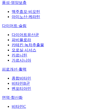
풍성·영양보충
맥주효모·비오틴
아미노산·케라틴
다이어트·슬림
다이어트유산균
파비플로라
카테킨·녹차추출물
모로실·시서스
카르니틴
가르시니아
피로개선·활력
종합비타민
비타민B군
벤포티아민
면역·항산화
비타민C