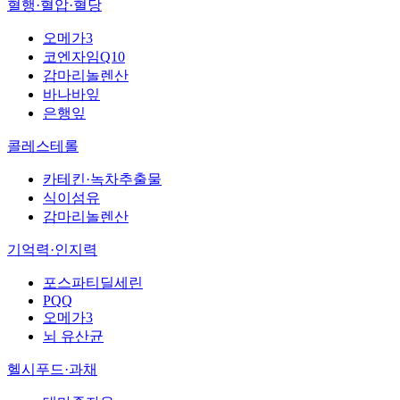
혈행·혈압·혈당
오메가3
코엔자임Q10
감마리놀렌산
바나바잎
은행잎
콜레스테롤
카테킨·녹차추출물
식이섬유
감마리놀렌산
기억력·인지력
포스파티딜세린
PQQ
오메가3
뇌 유산균
헬시푸드·과채