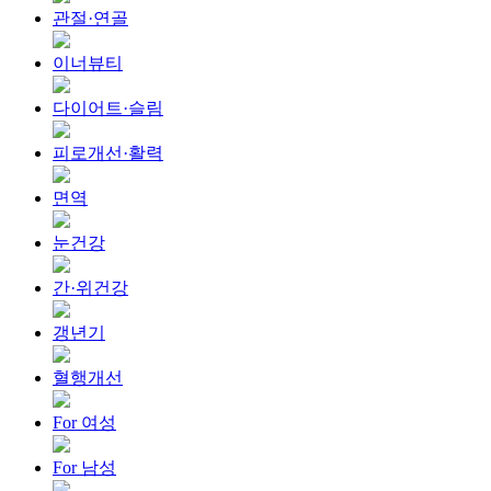
관절·연골
이너뷰티
다이어트·슬림
피로개선·활력
면역
눈건강
간·위건강
갱년기
혈행개선
For 여성
For 남성