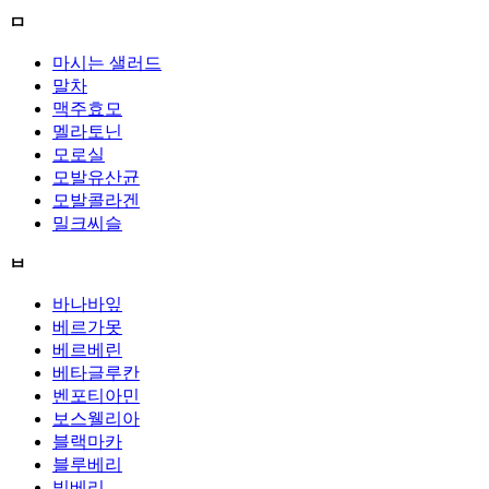
ㅁ
마시는 샐러드
말차
맥주효모
멜라토닌
모로실
모발유산균
모발콜라겐
밀크씨슬
ㅂ
바나바잎
베르가못
베르베린
베타글루칸
벤포티아민
보스웰리아
블랙마카
블루베리
빌베리