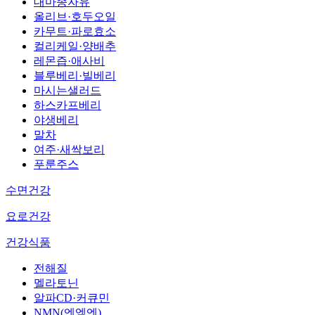
대마종자유
올리브·호두오일
카무트·파로효소
컬리케일·양배추
레몬즙·애사비
블루베리·빌베리
마시는샐러드
하스카프베리
야생베리
말차
여주·새싹보리
푸룬주스
수면건강
요로건강
건강식품
전해질
멜라토닌
알파CD·커큐민
NMN(엔엠엔)