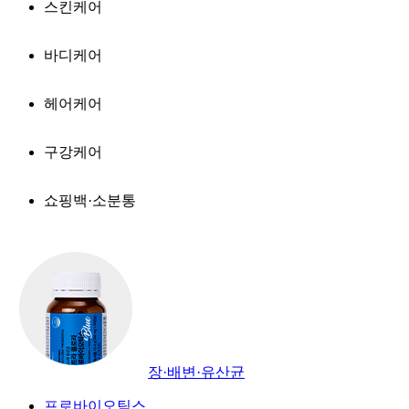
스킨케어
바디케어
헤어케어
구강케어
쇼핑백·소분통
장·배변·유산균
프로바이오틱스