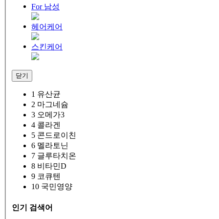
For 남성
헤어케어
스킨케어
닫기
1
유산균
2
마그네슘
3
오메가3
4
콜라겐
5
콘드로이친
6
멜라토닌
7
글루타치온
8
비타민D
9
코큐텐
10
국민영양
인기 검색어