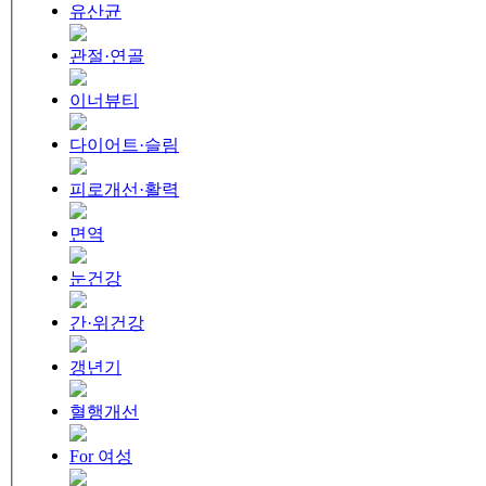
유산균
관절·연골
이너뷰티
다이어트·슬림
피로개선·활력
면역
눈건강
간·위건강
갱년기
혈행개선
For 여성