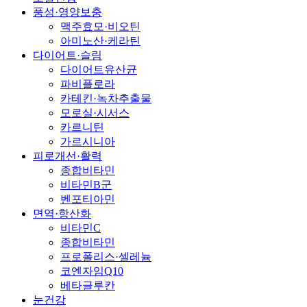
풍성·영양보충
맥주효모·비오틴
아미노산·케라틴
다이어트·슬림
다이어트유산균
파비플로라
카테킨·녹차추출물
모로실·시서스
카르니틴
가르시니아
피로개선·활력
종합비타민
비타민B군
벤포티아민
면역·항산화
비타민C
종합비타민
프로폴리스·셀레늄
코엔자임Q10
베타글루칸
눈건강