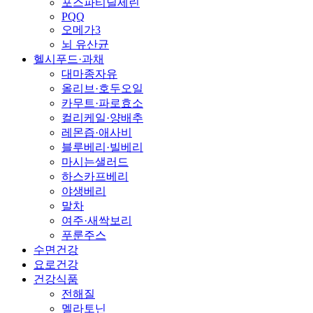
포스파티딜세린
PQQ
오메가3
뇌 유산균
헬시푸드·과채
대마종자유
올리브·호두오일
카무트·파로효소
컬리케일·양배추
레몬즙·애사비
블루베리·빌베리
마시는샐러드
하스카프베리
야생베리
말차
여주·새싹보리
푸룬주스
수면건강
요로건강
건강식품
전해질
멜라토닌