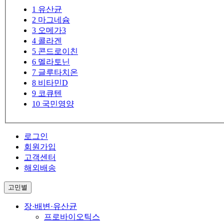
1
유산균
2
마그네슘
3
오메가3
4
콜라겐
5
콘드로이친
6
멜라토닌
7
글루타치온
8
비타민D
9
코큐텐
10
국민영양
로그인
회원가입
고객센터
해외배송
고민별
장·배변·유산균
프로바이오틱스