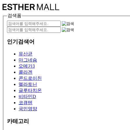
검색폼
인기검색어
유산균
마그네슘
오메가3
콜라겐
콘드로이친
멜라토닌
글루타치온
비타민D
코큐텐
국민영양
카테고리