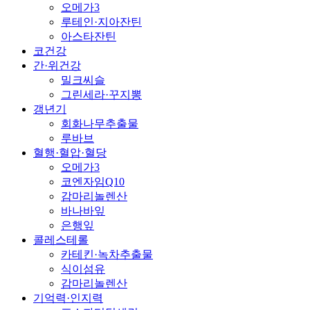
오메가3
루테인·지아잔틴
아스타잔틴
코건강
간·위건강
밀크씨슬
그린세라·꾸지뽕
갱년기
회화나무추출물
루바브
혈행·혈압·혈당
오메가3
코엔자임Q10
감마리놀렌산
바나바잎
은행잎
콜레스테롤
카테킨·녹차추출물
식이섬유
감마리놀렌산
기억력·인지력