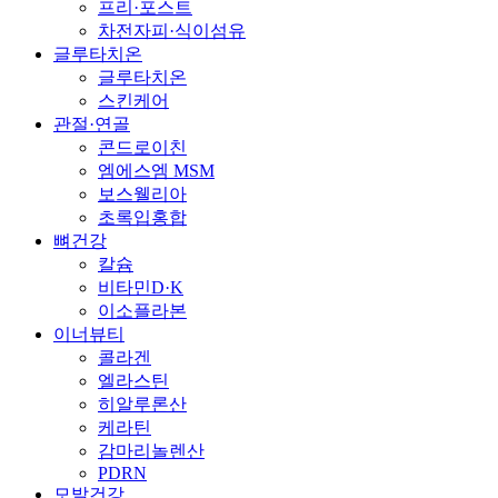
프리·포스트
차전자피·식이섬유
글루타치온
글루타치온
스킨케어
관절·연골
콘드로이친
엠에스엠 MSM
보스웰리아
초록입홍합
뼈건강
칼슘
비타민D·K
이소플라본
이너뷰티
콜라겐
엘라스틴
히알루론산
케라틴
감마리놀렌산
PDRN
모발건강