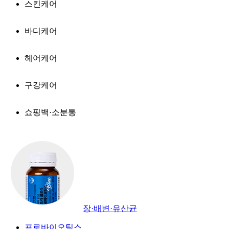
스킨케어
바디케어
헤어케어
구강케어
쇼핑백·소분통
장·배변·유산균
프로바이오틱스