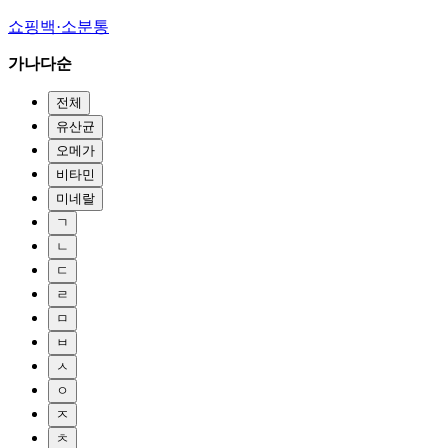
쇼핑백·소분통
가나다순
전체
유산균
오메가
비타민
미네랄
ㄱ
ㄴ
ㄷ
ㄹ
ㅁ
ㅂ
ㅅ
ㅇ
ㅈ
ㅊ