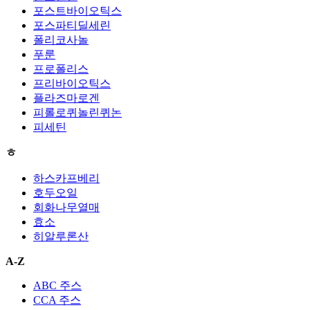
포스트바이오틱스
포스파티딜세린
폴리코사놀
푸룬
프로폴리스
프리바이오틱스
플라즈마로겐
피롤로퀴놀린퀴논
피세틴
ㅎ
하스카프베리
호두오일
회화나무열매
효소
히알루론산
A-Z
ABC 주스
CCA 주스