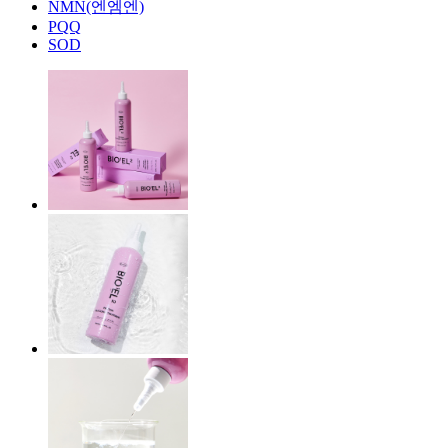
NMN(엔엠엔)
PQQ
SOD