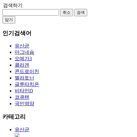
검색하기
취소
검색
닫기
인기검색어
유산균
마그네슘
오메가3
콜라겐
콘드로이친
멜라토닌
글루타치온
비타민D
코큐텐
국민영양
카테고리
유산균