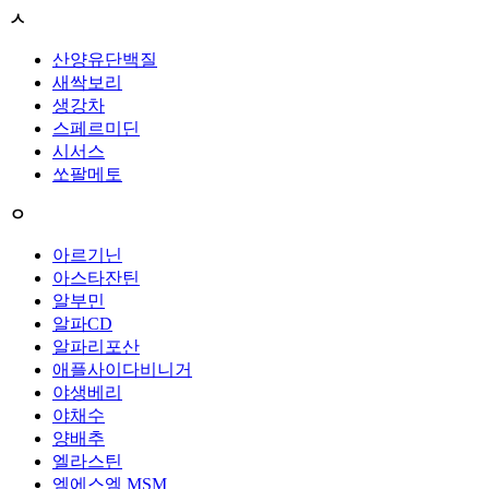
ㅅ
산양유단백질
새싹보리
생강차
스페르미딘
시서스
쏘팔메토
ㅇ
아르기닌
아스타잔틴
알부민
알파CD
알파리포산
애플사이다비니거
야생베리
야채수
양배추
엘라스틴
엠에스엠 MSM