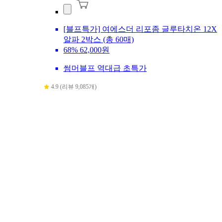
[블프특가] 여에스더 리포좀 글루타치온 12X
알파 2박스 (총 60매)
68%
62,000원
썸머블프 역대급 초특가
4.9 (리뷰 9,085개)