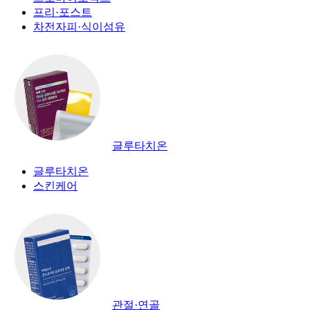
프리·포스트
차전자피·식이섬유
글루타치온
글루타치온
스킨케어
관절·연골