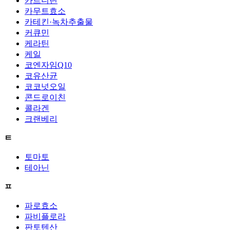
카르니틴
카무트효소
카테킨·녹차추출물
커큐민
케라틴
케일
코엔자임Q10
코유산균
코코넛오일
콘드로이친
콜라겐
크랜베리
ㅌ
토마토
테아닌
ㅍ
파로효소
파비플로라
판토텐산