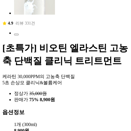
4.9
리뷰 331건
[초특가] 비오틴 엘라스틴 고농
축 단백질 클리닉 트리트먼트
케라틴 30,000PPM의 고농축 단백질
5초 손상모 클리닉&볼륨케어
정상가
35,000
원
판매가
75%
8,900원
옵션정보
1개 (300ml)
8,900원