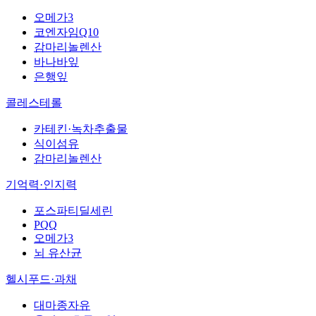
오메가3
코엔자임Q10
감마리놀렌산
바나바잎
은행잎
콜레스테롤
카테킨·녹차추출물
식이섬유
감마리놀렌산
기억력·인지력
포스파티딜세린
PQQ
오메가3
뇌 유산균
헬시푸드·과채
대마종자유