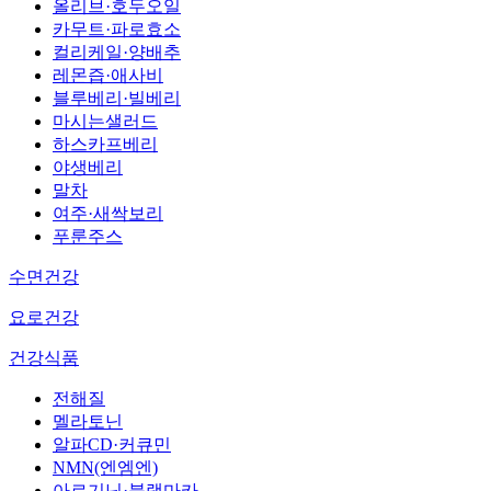
올리브·호두오일
카무트·파로효소
컬리케일·양배추
레몬즙·애사비
블루베리·빌베리
마시는샐러드
하스카프베리
야생베리
말차
여주·새싹보리
푸룬주스
수면건강
요로건강
건강식품
전해질
멜라토닌
알파CD·커큐민
NMN(엔엠엔)
아르기닌·블랙마카