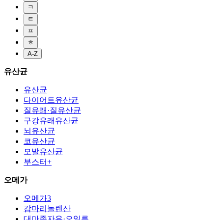
ㅋ
ㅌ
ㅍ
ㅎ
A-Z
유산균
유산균
다이어트유산균
질유래·질유산균
구강유래유산균
뇌유산균
코유산균
모발유산균
부스터+
오메가
오메가3
감마리놀렌산
대마종자유·오일류