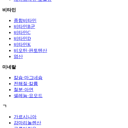
비타민
종합비타민
비타민B군
비타민C
비타민D
비타민K
비오틴·판토텐산
엽산
미네랄
칼슘·마그네슘
전해질·칼륨
철분·아연
셀레늄·요오드
ㄱ
가르시니아
감마리놀렌산