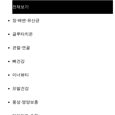
전체보기
장·배변·유산균
글루타치온
관절·연골
뼈건강
이너뷰티
모발건강
풍성·영양보충