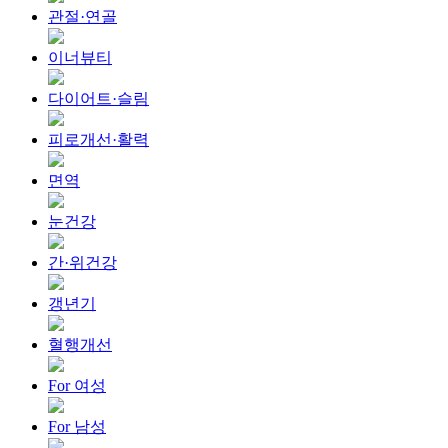
관절·연골
이너뷰티
다이어트·슬림
피로개선·활력
면역
눈건강
간·위건강
갱년기
혈행개선
For 여성
For 남성