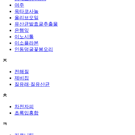
여주
옥타코사놀
올리브오일
유산균발효굴추출물
은행잎
이노시톨
이소플라본
인동덩굴꽃봉오리
ㅈ
전해질
제비집
질유래·질유산균
ㅊ
차전자피
초록입홍합
ㅋ