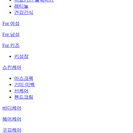
레티놀
건강간식
For 여성
For 남성
For 키즈
키성장
스킨케어
마스크팩
기미·미백
선케어
핸드크림
바디케어
헤어케어
구강케어