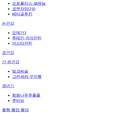
프로폴리스·셀레늄
코엔자임Q10
베타글루칸
눈건강
오메가3
루테인·지아잔틴
아스타잔틴
코건강
간·위건강
밀크씨슬
그린세라·꾸지뽕
갱년기
회화나무추출물
루바브
혈행·혈압·혈당