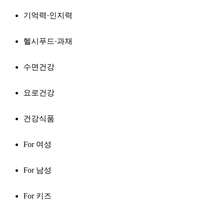
기억력·인지력
헬시푸드·과채
수면건강
요로건강
건강식품
For 여성
For 남성
For 키즈