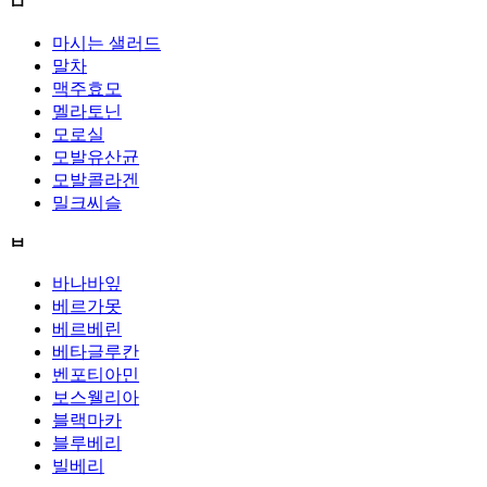
ㅁ
마시는 샐러드
말차
맥주효모
멜라토닌
모로실
모발유산균
모발콜라겐
밀크씨슬
ㅂ
바나바잎
베르가못
베르베린
베타글루칸
벤포티아민
보스웰리아
블랙마카
블루베리
빌베리