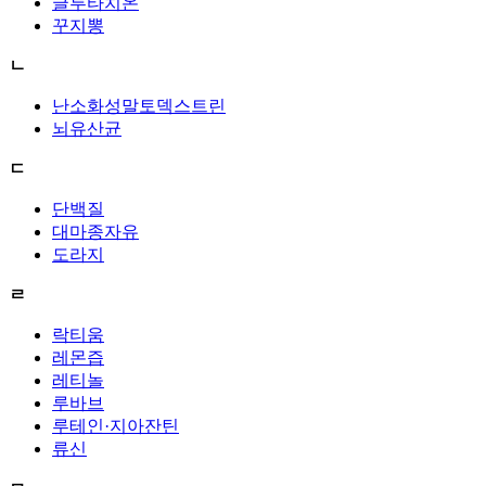
글루타치온
꾸지뽕
ㄴ
난소화성말토덱스트린
뇌유산균
ㄷ
단백질
대마종자유
도라지
ㄹ
락티움
레몬즙
레티놀
루바브
루테인·지아잔틴
류신