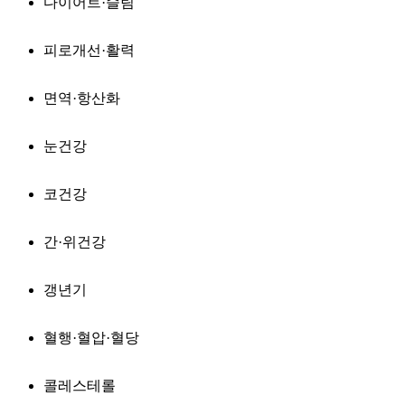
다이어트·슬림
피로개선·활력
면역·항산화
눈건강
코건강
간·위건강
갱년기
혈행·혈압·혈당
콜레스테롤