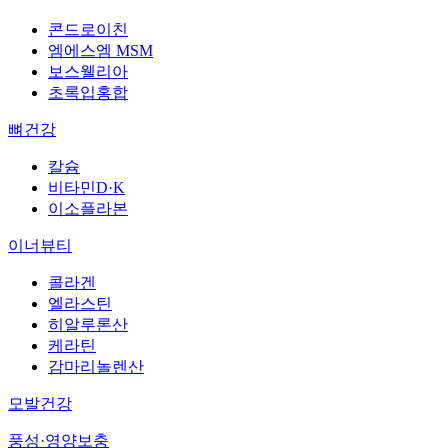
콘드로이친
엠에스엠 MSM
보스웰리아
초록입홍합
뼈건강
칼슘
비타민D·K
이소플라본
이너뷰티
콜라겐
엘라스틴
히알루론산
케라틴
감마리놀렌산
모발건강
풍성·영양보충