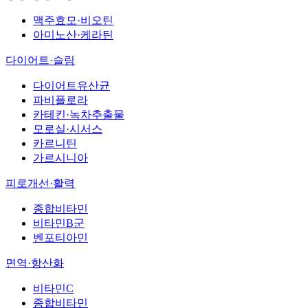
맥주효모·비오틴
아미노산·케라틴
다이어트·슬림
다이어트유산균
파비플로라
카테킨·녹차추출물
모로실·시서스
카르니틴
가르시니아
피로개선·활력
종합비타민
비타민B군
벤포티아민
면역·항산화
비타민C
종합비타민