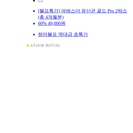
[블프특가] 여에스더 유산균 골드 Pro 2박스
(총 4개월분)
60%
49,000원
썸머블프 역대급 초특가
4.9 (리뷰 30,071개)