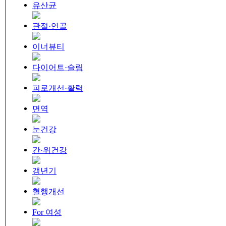
유산균
관절·연골
이너뷰티
다이어트·슬림
피로개선·활력
면역
눈건강
간·위건강
갱년기
혈행개선
For 여성