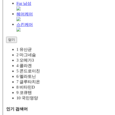
For 남성
헤어케어
스킨케어
닫기
1
유산균
2
마그네슘
3
오메가3
4
콜라겐
5
콘드로이친
6
멜라토닌
7
글루타치온
8
비타민D
9
코큐텐
10
국민영양
인기 검색어