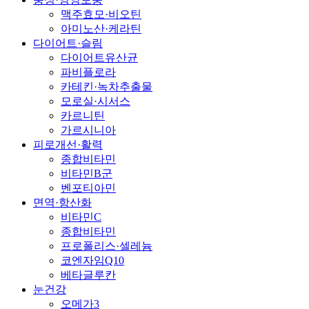
맥주효모·비오틴
아미노산·케라틴
다이어트·슬림
다이어트유산균
파비플로라
카테킨·녹차추출물
모로실·시서스
카르니틴
가르시니아
피로개선·활력
종합비타민
비타민B군
벤포티아민
면역·항산화
비타민C
종합비타민
프로폴리스·셀레늄
코엔자임Q10
베타글루칸
눈건강
오메가3