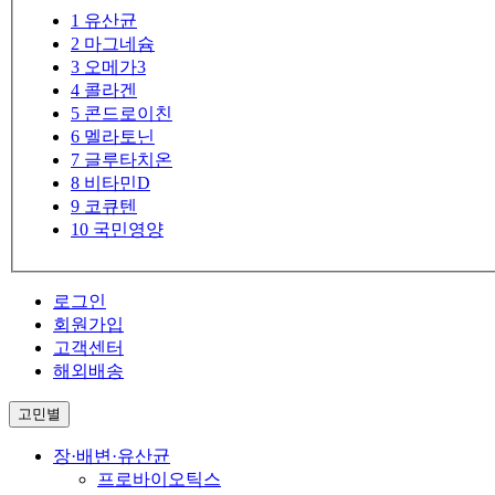
1
유산균
2
마그네슘
3
오메가3
4
콜라겐
5
콘드로이친
6
멜라토닌
7
글루타치온
8
비타민D
9
코큐텐
10
국민영양
로그인
회원가입
고객센터
해외배송
고민별
장·배변·유산균
프로바이오틱스