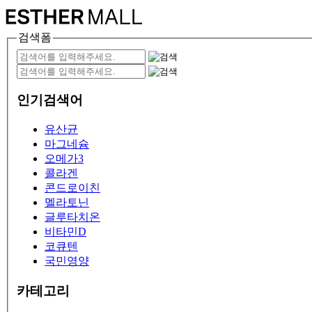
검색폼
인기검색어
유산균
마그네슘
오메가3
콜라겐
콘드로이친
멜라토닌
글루타치온
비타민D
코큐텐
국민영양
카테고리