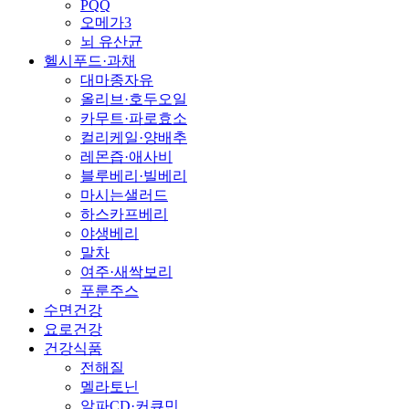
PQQ
오메가3
뇌 유산균
헬시푸드·과채
대마종자유
올리브·호두오일
카무트·파로효소
컬리케일·양배추
레몬즙·애사비
블루베리·빌베리
마시는샐러드
하스카프베리
야생베리
말차
여주·새싹보리
푸룬주스
수면건강
요로건강
건강식품
전해질
멜라토닌
알파CD·커큐민