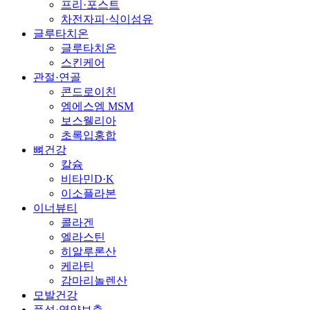
프리·포스트
차전자피·식이섬유
글루타치온
글루타치온
스킨케어
관절·연골
콘드로이친
엠에스엠 MSM
보스웰리아
초록입홍합
뼈건강
칼슘
비타민D·K
이소플라본
이너뷰티
콜라겐
엘라스틴
히알루론산
케라틴
감마리놀렌산
모발건강
풍성·영양보충