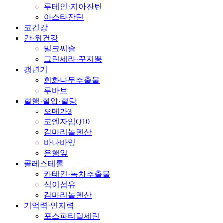
루테인·지아잔틴
아스타잔틴
코건강
간·위건강
밀크씨슬
그린세라·꾸지뽕
갱년기
회화나무추출물
루바브
혈행·혈압·혈당
오메가3
코엔자임Q10
감마리놀렌산
바나바잎
은행잎
콜레스테롤
카테킨·녹차추출물
식이섬유
감마리놀렌산
기억력·인지력
포스파티딜세린