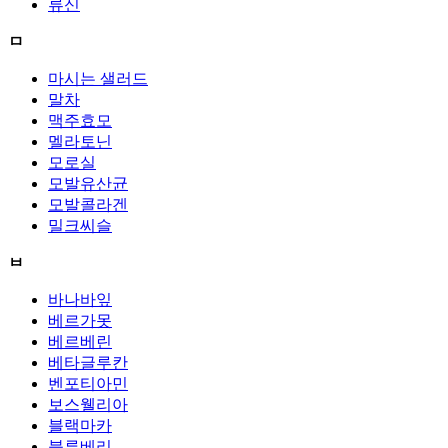
류신
ㅁ
마시는 샐러드
말차
맥주효모
멜라토닌
모로실
모발유산균
모발콜라겐
밀크씨슬
ㅂ
바나바잎
베르가못
베르베린
베타글루칸
벤포티아민
보스웰리아
블랙마카
블루베리