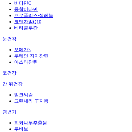
비타민C
종합비타민
프로폴리스·셀레늄
코엔자임Q10
베타글루칸
눈건강
오메가3
루테인·지아잔틴
아스타잔틴
코건강
간·위건강
밀크씨슬
그린세라·꾸지뽕
갱년기
회화나무추출물
루바브