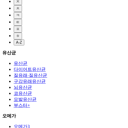
ㅈ
ㅊ
ㅋ
ㅌ
ㅍ
ㅎ
A-Z
유산균
유산균
다이어트유산균
질유래·질유산균
구강유래유산균
뇌유산균
코유산균
모발유산균
부스터+
오메가
오메가3