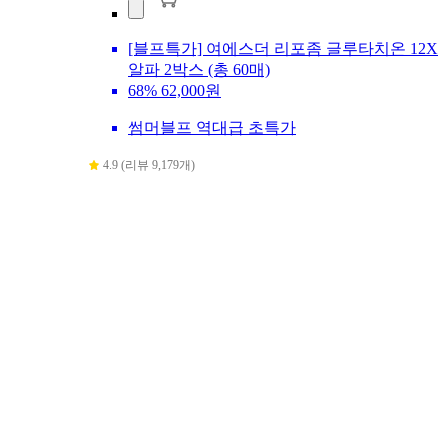
[블프특가] 여에스더 리포좀 글루타치온 12X
알파 2박스 (총 60매)
68%
62,000원
썸머블프 역대급 초특가
4.9 (리뷰 9,179개)