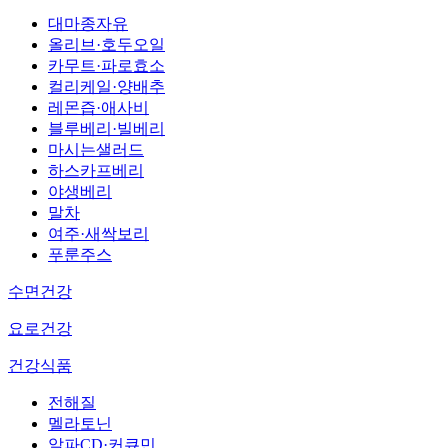
대마종자유
올리브·호두오일
카무트·파로효소
컬리케일·양배추
레몬즙·애사비
블루베리·빌베리
마시는샐러드
하스카프베리
야생베리
말차
여주·새싹보리
푸룬주스
수면건강
요로건강
건강식품
전해질
멜라토닌
알파CD·커큐민