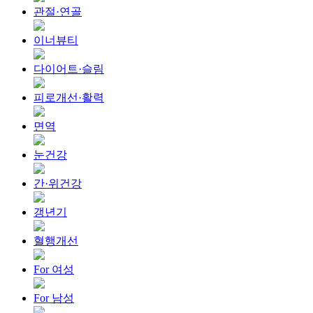
관절·연골
이너뷰티
다이어트·슬림
피로개선·활력
면역
눈건강
간·위건강
갱년기
혈행개선
For 여성
For 남성