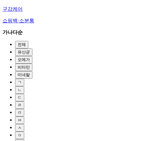
구강케어
쇼핑백·소분통
가나다순
전체
유산균
오메가
비타민
미네랄
ㄱ
ㄴ
ㄷ
ㄹ
ㅁ
ㅂ
ㅅ
ㅇ