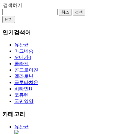
검색하기
취소
검색
닫기
인기검색어
유산균
마그네슘
오메가3
콜라겐
콘드로이친
멜라토닌
글루타치온
비타민D
코큐텐
국민영양
카테고리
유산균