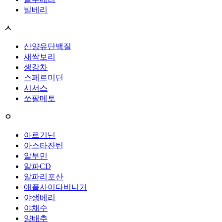
빌베리
ㅅ
산양유단백질
새싹보리
생강차
스페르미딘
시서스
쏘팔메토
ㅇ
아르기닌
아스타잔틴
알부민
알파CD
알파리포산
애플사이다비니거
야생베리
야채수
양배추