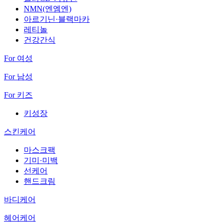
NMN(엔엠엔)
아르기닌·블랙마카
레티놀
건강간식
For 여성
For 남성
For 키즈
키성장
스킨케어
마스크팩
기미·미백
선케어
핸드크림
바디케어
헤어케어