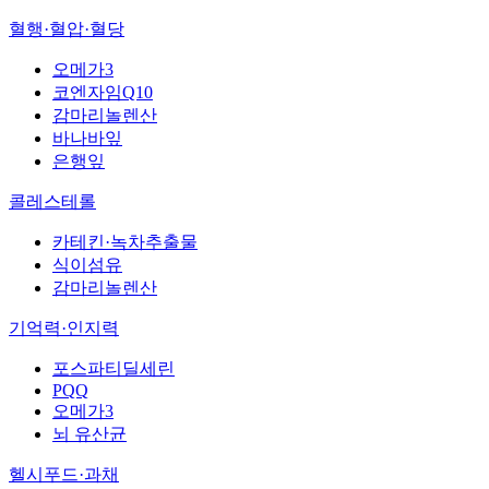
혈행·혈압·혈당
오메가3
코엔자임Q10
감마리놀렌산
바나바잎
은행잎
콜레스테롤
카테킨·녹차추출물
식이섬유
감마리놀렌산
기억력·인지력
포스파티딜세린
PQQ
오메가3
뇌 유산균
헬시푸드·과채