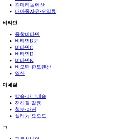
감마리놀렌산
대마종자유·오일류
비타민
종합비타민
비타민B군
비타민C
비타민D
비타민K
비오틴·판토텐산
엽산
미네랄
칼슘·마그네슘
전해질·칼륨
철분·아연
셀레늄·요오드
ㄱ
가르시니아