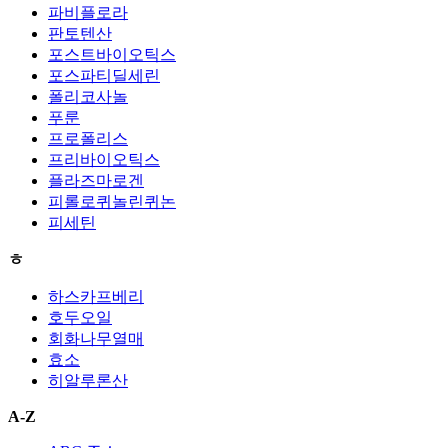
파비플로라
판토텐산
포스트바이오틱스
포스파티딜세린
폴리코사놀
푸룬
프로폴리스
프리바이오틱스
플라즈마로겐
피롤로퀴놀린퀴논
피세틴
ㅎ
하스카프베리
호두오일
회화나무열매
효소
히알루론산
A-Z