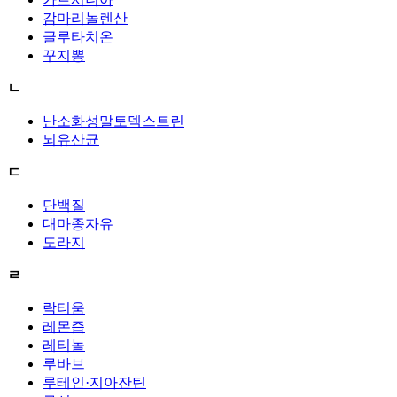
감마리놀렌산
글루타치온
꾸지뽕
ㄴ
난소화성말토덱스트린
뇌유산균
ㄷ
단백질
대마종자유
도라지
ㄹ
락티움
레몬즙
레티놀
루바브
루테인·지아잔틴