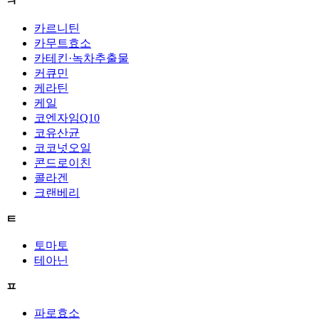
ㅋ
카르니틴
카무트효소
카테킨·녹차추출물
커큐민
케라틴
케일
코엔자임Q10
코유산균
코코넛오일
콘드로이친
콜라겐
크랜베리
ㅌ
토마토
테아닌
ㅍ
파로효소