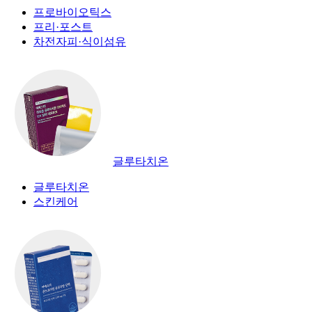
프로바이오틱스
프리·포스트
차전자피·식이섬유
글루타치온
글루타치온
스킨케어