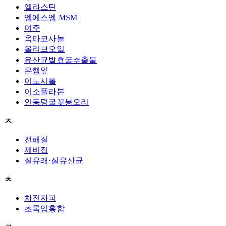
엘라스틴
엠에스엠 MSM
여주
옥타코사놀
올리브오일
유산균발효굴추출물
은행잎
이노시톨
이소플라본
인동덩굴꽃봉오리
ㅈ
전해질
제비집
질유래·질유산균
ㅊ
차전자피
초록입홍합