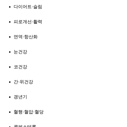
다이어트·슬림
피로개선·활력
면역·항산화
눈건강
코건강
간·위건강
갱년기
혈행·혈압·혈당
콜레스테롤