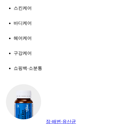
스킨케어
바디케어
헤어케어
구강케어
쇼핑백·소분통
장·배변·유산균