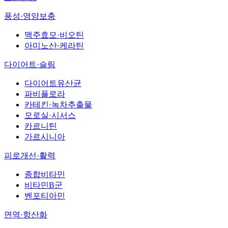
풍성·영양보충
맥주효모·비오틴
아미노산·케라틴
다이어트·슬림
다이어트유산균
파비플로라
카테킨·녹차추출물
모로실·시서스
카르니틴
가르시니아
피로개선·활력
종합비타민
비타민B군
벤포티아민
면역·항산화