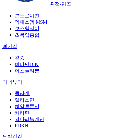
관절·연골
콘드로이친
엠에스엠 MSM
보스웰리아
초록입홍합
뼈건강
칼슘
비타민D·K
이소플라본
이너뷰티
콜라겐
엘라스틴
히알루론산
케라틴
감마리놀렌산
PDRN
모발건강