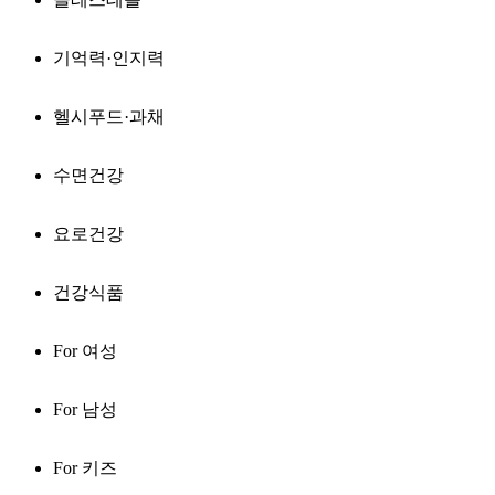
기억력·인지력
헬시푸드·과채
수면건강
요로건강
건강식품
For 여성
For 남성
For 키즈