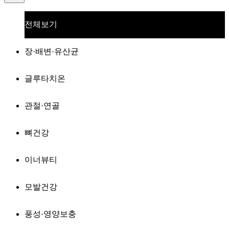
전체보기
장·배변·유산균
글루타치온
관절·연골
뼈건강
이너뷰티
모발건강
풍성·영양보충