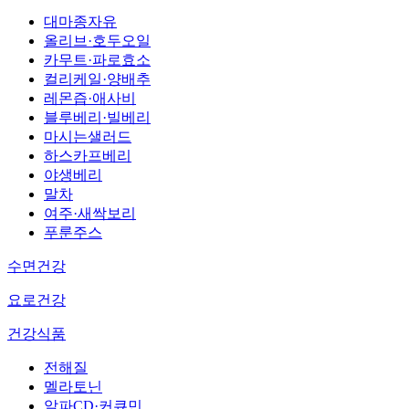
대마종자유
올리브·호두오일
카무트·파로효소
컬리케일·양배추
레몬즙·애사비
블루베리·빌베리
마시는샐러드
하스카프베리
야생베리
말차
여주·새싹보리
푸룬주스
수면건강
요로건강
건강식품
전해질
멜라토닌
알파CD·커큐민