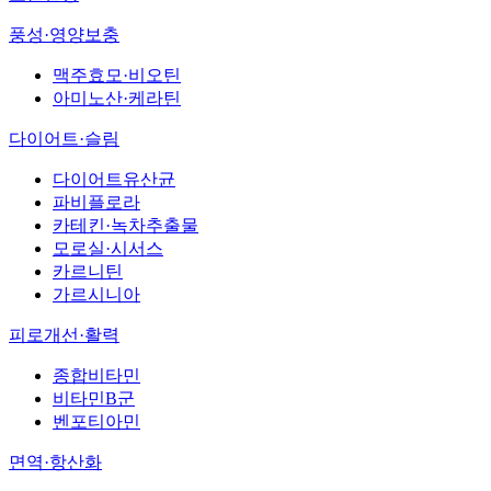
풍성·영양보충
맥주효모·비오틴
아미노산·케라틴
다이어트·슬림
다이어트유산균
파비플로라
카테킨·녹차추출물
모로실·시서스
카르니틴
가르시니아
피로개선·활력
종합비타민
비타민B군
벤포티아민
면역·항산화