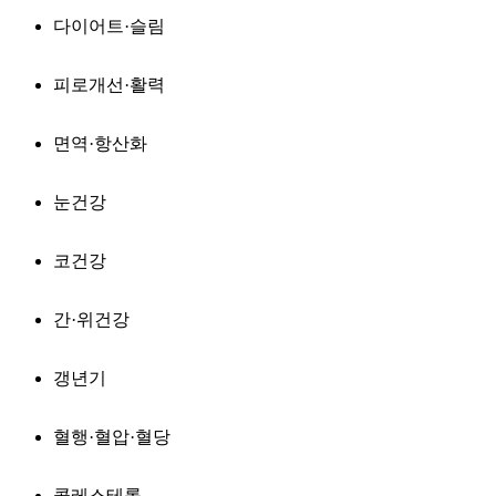
다이어트·슬림
피로개선·활력
면역·항산화
눈건강
코건강
간·위건강
갱년기
혈행·혈압·혈당
콜레스테롤