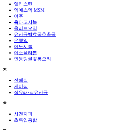
엘라스틴
엠에스엠 MSM
여주
옥타코사놀
올리브오일
유산균발효굴추출물
은행잎
이노시톨
이소플라본
인동덩굴꽃봉오리
ㅈ
전해질
제비집
질유래·질유산균
ㅊ
차전자피
초록입홍합