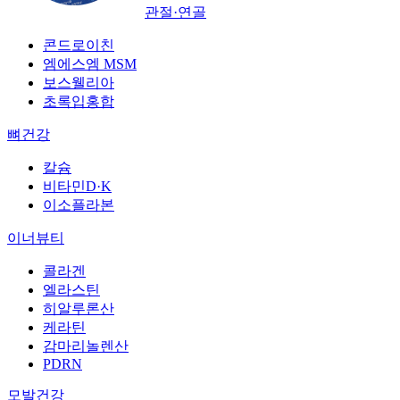
관절·연골
콘드로이친
엠에스엠 MSM
보스웰리아
초록입홍합
뼈건강
칼슘
비타민D·K
이소플라본
이너뷰티
콜라겐
엘라스틴
히알루론산
케라틴
감마리놀렌산
PDRN
모발건강