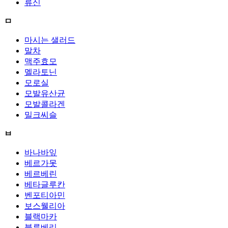
류신
ㅁ
마시는 샐러드
말차
맥주효모
멜라토닌
모로실
모발유산균
모발콜라겐
밀크씨슬
ㅂ
바나바잎
베르가못
베르베린
베타글루칸
벤포티아민
보스웰리아
블랙마카
블루베리