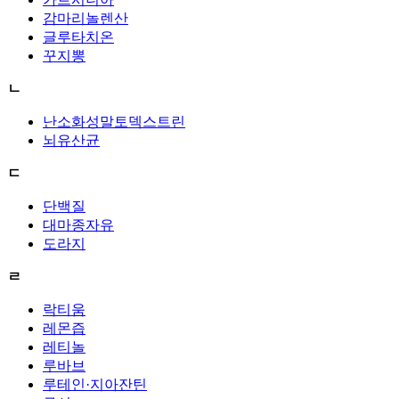
감마리놀렌산
글루타치온
꾸지뽕
ㄴ
난소화성말토덱스트린
뇌유산균
ㄷ
단백질
대마종자유
도라지
ㄹ
락티움
레몬즙
레티놀
루바브
루테인·지아잔틴