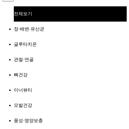
전체보기
장·배변·유산균
글루타치온
관절·연골
뼈건강
이너뷰티
모발건강
풍성·영양보충