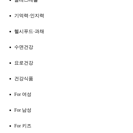
기억력·인지력
헬시푸드·과채
수면건강
요로건강
건강식품
For 여성
For 남성
For 키즈