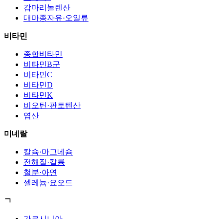
감마리놀렌산
대마종자유·오일류
비타민
종합비타민
비타민B군
비타민C
비타민D
비타민K
비오틴·판토텐산
엽산
미네랄
칼슘·마그네슘
전해질·칼륨
철분·아연
셀레늄·요오드
ㄱ
가르시니아