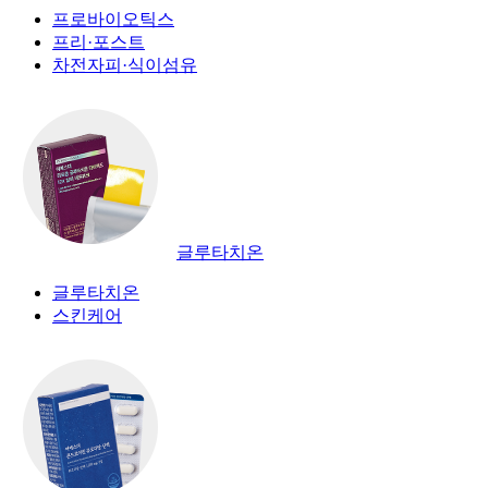
프로바이오틱스
프리·포스트
차전자피·식이섬유
글루타치온
글루타치온
스킨케어