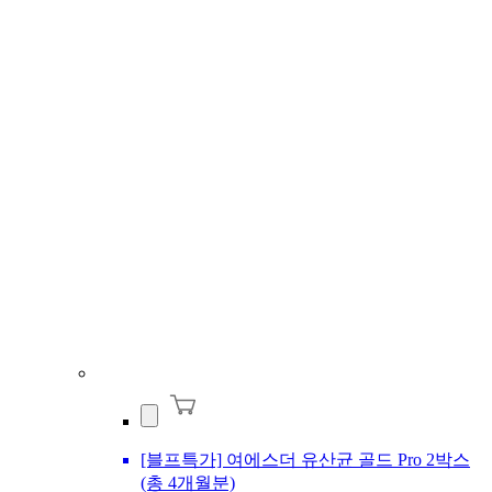
[블프특가] 여에스더 유산균 골드 Pro 2박스
(총 4개월분)