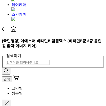
헤어케어
스킨케어
[국민영양] 여에스더 비타민B 컴플렉스 (비타민B군 8종 올인
원 활력·에너지 케어)
검색하기
검색
고민별
성분별