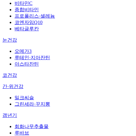
비타민C
종합비타민
프로폴리스·셀레늄
코엔자임Q10
베타글루칸
눈건강
오메가3
루테인·지아잔틴
아스타잔틴
코건강
간·위건강
밀크씨슬
그린세라·꾸지뽕
갱년기
회화나무추출물
루바브