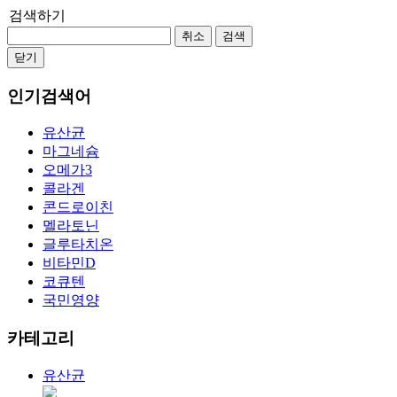
검색하기
취소
검색
닫기
인기검색어
유산균
마그네슘
오메가3
콜라겐
콘드로이친
멜라토닌
글루타치온
비타민D
코큐텐
국민영양
카테고리
유산균