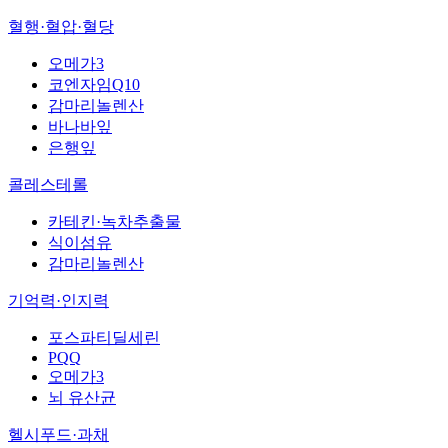
혈행·혈압·혈당
오메가3
코엔자임Q10
감마리놀렌산
바나바잎
은행잎
콜레스테롤
카테킨·녹차추출물
식이섬유
감마리놀렌산
기억력·인지력
포스파티딜세린
PQQ
오메가3
뇌 유산균
헬시푸드·과채