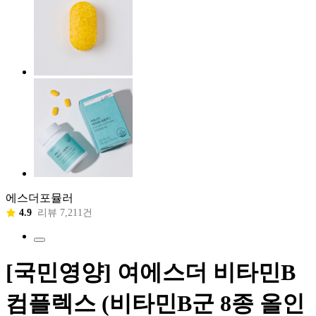
에스더포뮬러
4.9
리뷰 7,211건
[국민영양] 여에스더 비타민B
컴플렉스 (비타민B군 8종 올인