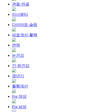
관절·연골
이너뷰티
다이어트·슬림
피로개선·활력
면역
눈건강
간·위건강
갱년기
혈행개선
For 여성
For 남성