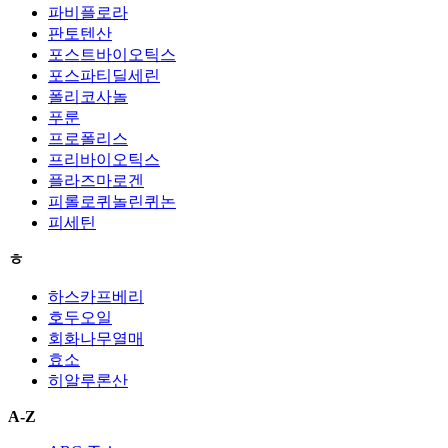
파비플로라
판토텐산
포스트바이오틱스
포스파티딜세린
폴리코사놀
푸룬
프로폴리스
프리바이오틱스
플라즈마로겐
피롤로퀴놀린퀴논
피세틴
ㅎ
하스카프베리
호두오일
회화나무열매
효소
히알루론산
A-Z