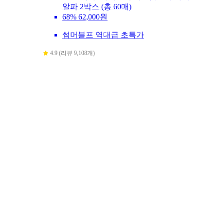
알파 2박스 (총 60매)
68%
62,000원
썸머블프 역대급 초특가
4.9 (리뷰 9,108개)