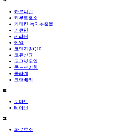
ㅋ
카르니틴
카무트효소
카테킨·녹차추출물
커큐민
케라틴
케일
코엔자임Q10
코유산균
코코넛오일
콘드로이친
콜라겐
크랜베리
ㅌ
토마토
테아닌
ㅍ
파로효소