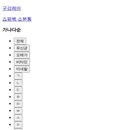
구강케어
쇼핑백·소분통
가나다순
전체
유산균
오메가
비타민
미네랄
ㄱ
ㄴ
ㄷ
ㄹ
ㅁ
ㅂ
ㅅ
ㅇ