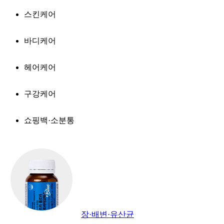
스킨케어
바디케어
헤어케어
구강케어
쇼핑백·소분통
장·배변·유산균