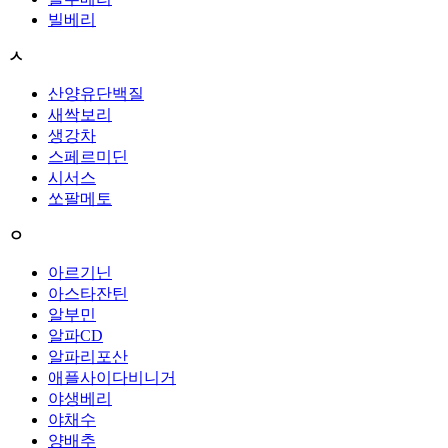
빌베리
ㅅ
산양유단백질
새싹보리
생강차
스페르미딘
시서스
쏘팔메토
ㅇ
아르기닌
아스타잔틴
알부민
알파CD
알파리포산
애플사이다비니거
야생베리
야채수
양배추