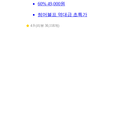
60%
49,000원
썸머블프 역대급 초특가
4.9 (리뷰 30,118개)