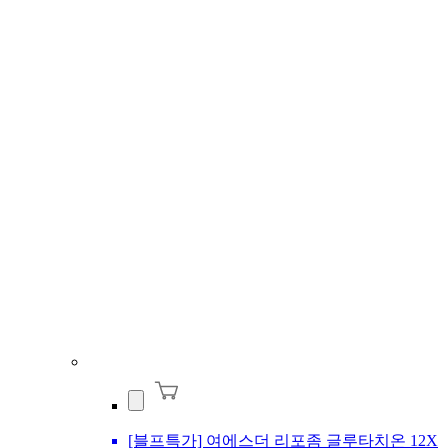
[블프특가] 여에스더 리포좀 글루타치온 12X