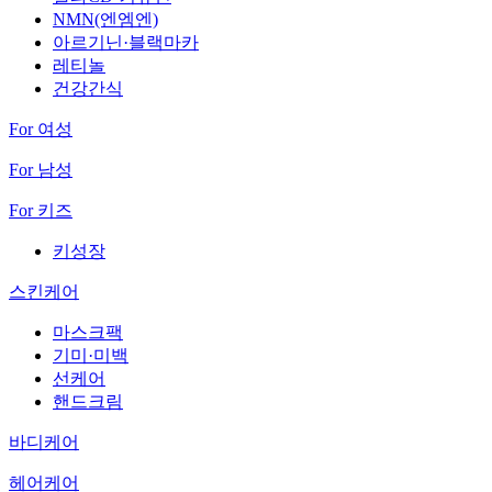
NMN(엔엠엔)
아르기닌·블랙마카
레티놀
건강간식
For 여성
For 남성
For 키즈
키성장
스킨케어
마스크팩
기미·미백
선케어
핸드크림
바디케어
헤어케어