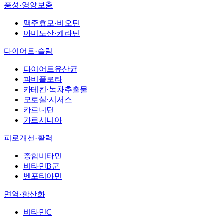
풍성·영양보충
맥주효모·비오틴
아미노산·케라틴
다이어트·슬림
다이어트유산균
파비플로라
카테킨·녹차추출물
모로실·시서스
카르니틴
가르시니아
피로개선·활력
종합비타민
비타민B군
벤포티아민
면역·항산화
비타민C