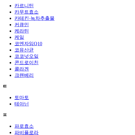
카르니틴
카무트효소
카테킨·녹차추출물
커큐민
케라틴
케일
코엔자임Q10
코유산균
코코넛오일
콘드로이친
콜라겐
크랜베리
ㅌ
토마토
테아닌
ㅍ
파로효소
파비플로라