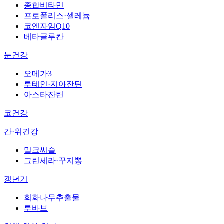
종합비타민
프로폴리스·셀레늄
코엔자임Q10
베타글루칸
눈건강
오메가3
루테인·지아잔틴
아스타잔틴
코건강
간·위건강
밀크씨슬
그린세라·꾸지뽕
갱년기
회화나무추출물
루바브