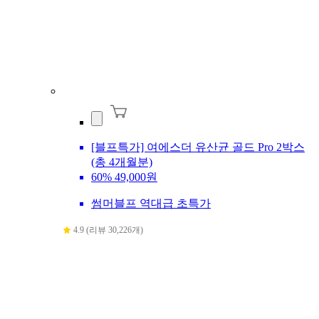
[블프특가] 여에스더 유산균 골드 Pro 2박스
(총 4개월분)
60%
49,000원
썸머블프 역대급 초특가
4.9 (리뷰 30,226개)