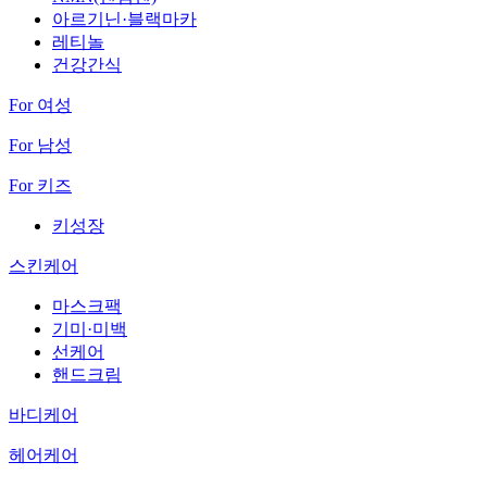
아르기닌·블랙마카
레티놀
건강간식
For 여성
For 남성
For 키즈
키성장
스킨케어
마스크팩
기미·미백
선케어
핸드크림
바디케어
헤어케어