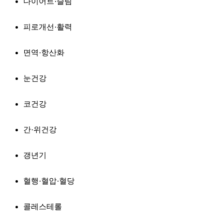
다이어트·슬림
피로개선·활력
면역·항산화
눈건강
코건강
간·위건강
갱년기
혈행·혈압·혈당
콜레스테롤