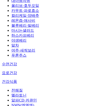
대마종자유
올리브·호두오일
카무트·파로효소
컬리케일·양배추
레몬즙·애사비
블루베리·빌베리
마시는샐러드
하스카프베리
야생베리
말차
여주·새싹보리
푸룬주스
수면건강
요로건강
건강식품
전해질
멜라토닌
알파CD·커큐민
NMN(엔엠엔)