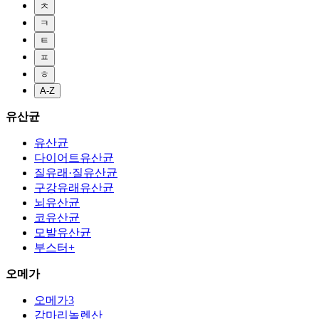
ㅊ
ㅋ
ㅌ
ㅍ
ㅎ
A-Z
유산균
유산균
다이어트유산균
질유래·질유산균
구강유래유산균
뇌유산균
코유산균
모발유산균
부스터+
오메가
오메가3
감마리놀렌산