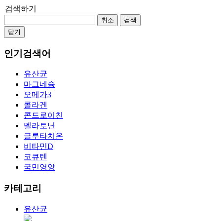
검색하기
취소
검색
닫기
인기검색어
유산균
마그네슘
오메가3
콜라겐
콘드로이친
멜라토닌
글루타치온
비타민D
코큐텐
국민영양
카테고리
유산균