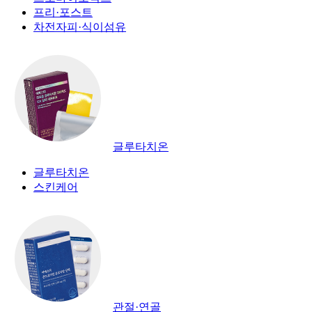
프리·포스트
차전자피·식이섬유
글루타치온
글루타치온
스킨케어
관절·연골