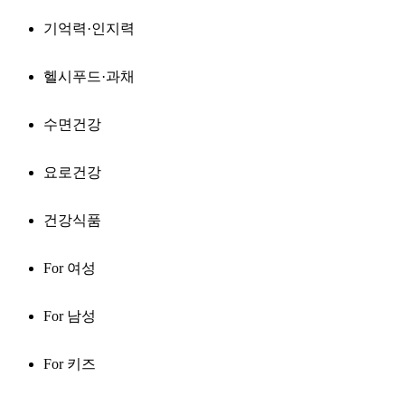
기억력·인지력
헬시푸드·과채
수면건강
요로건강
건강식품
For 여성
For 남성
For 키즈