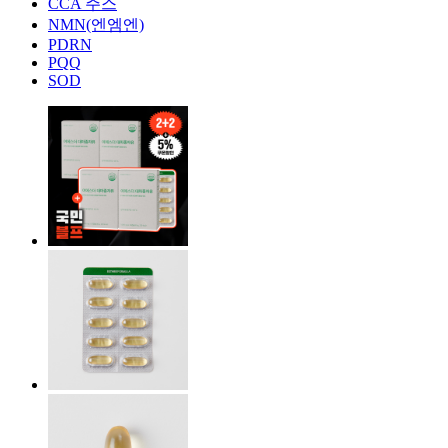
CCA 주스
NMN(엔엠엔)
PDRN
PQQ
SOD