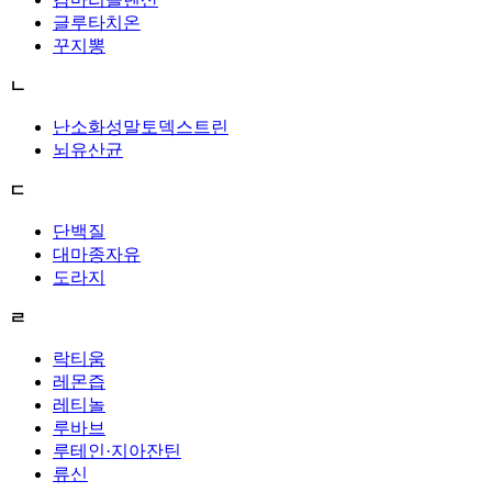
글루타치온
꾸지뽕
ㄴ
난소화성말토덱스트린
뇌유산균
ㄷ
단백질
대마종자유
도라지
ㄹ
락티움
레몬즙
레티놀
루바브
루테인·지아잔틴
류신