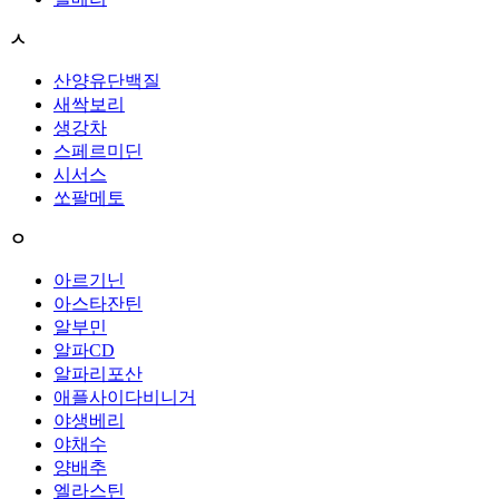
ㅅ
산양유단백질
새싹보리
생강차
스페르미딘
시서스
쏘팔메토
ㅇ
아르기닌
아스타잔틴
알부민
알파CD
알파리포산
애플사이다비니거
야생베리
야채수
양배추
엘라스틴