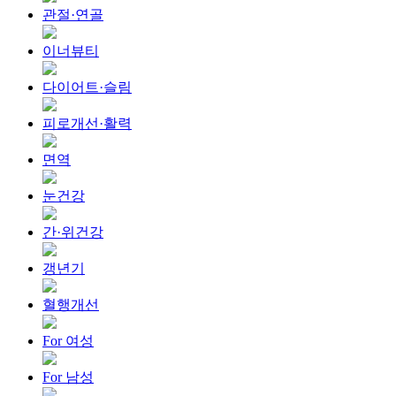
관절·연골
이너뷰티
다이어트·슬림
피로개선·활력
면역
눈건강
간·위건강
갱년기
혈행개선
For 여성
For 남성