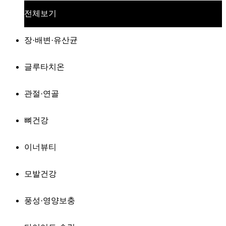
전체보기
장·배변·유산균
글루타치온
관절·연골
뼈건강
이너뷰티
모발건강
풍성·영양보충