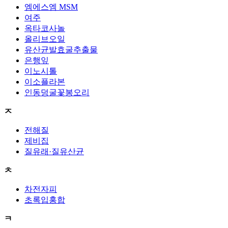
엠에스엠 MSM
여주
옥타코사놀
올리브오일
유산균발효굴추출물
은행잎
이노시톨
이소플라본
인동덩굴꽃봉오리
ㅈ
전해질
제비집
질유래·질유산균
ㅊ
차전자피
초록입홍합
ㅋ