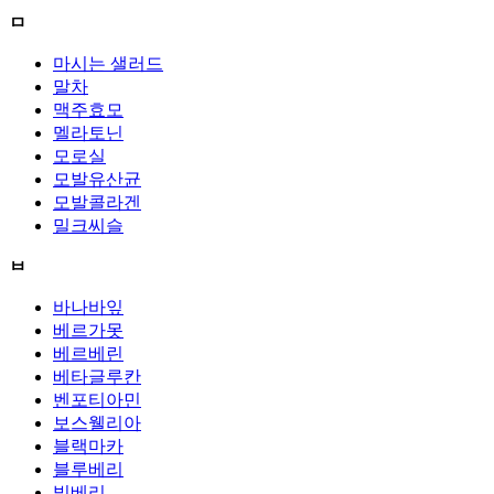
ㅁ
마시는 샐러드
말차
맥주효모
멜라토닌
모로실
모발유산균
모발콜라겐
밀크씨슬
ㅂ
바나바잎
베르가못
베르베린
베타글루칸
벤포티아민
보스웰리아
블랙마카
블루베리
빌베리