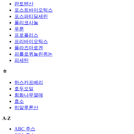
판토텐산
포스트바이오틱스
포스파티딜세린
폴리코사놀
푸룬
프로폴리스
프리바이오틱스
플라즈마로겐
피롤로퀴놀린퀴논
피세틴
ㅎ
하스카프베리
호두오일
회화나무열매
효소
히알루론산
A-Z
ABC 주스