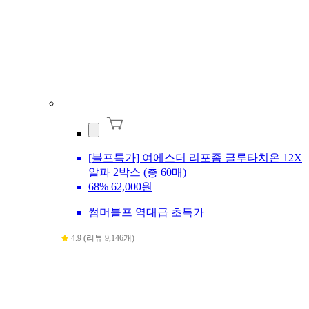
[블프특가] 여에스더 리포좀 글루타치온 12X
알파 2박스 (총 60매)
68%
62,000원
썸머블프 역대급 초특가
4.9 (리뷰 9,146개)