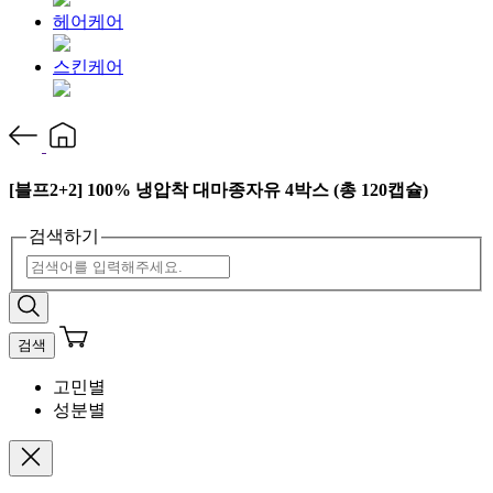
헤어케어
스킨케어
[블프2+2] 100% 냉압착 대마종자유 4박스 (총 120캡슐)
검색하기
검색
고민별
성분별