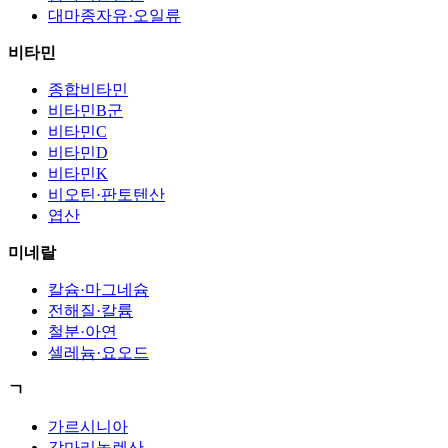
대마종자유·오일류
비타민
종합비타민
비타민B군
비타민C
비타민D
비타민K
비오틴·판토텐산
엽산
미네랄
칼슘·마그네슘
전해질·칼륨
철분·아연
셀레늄·요오드
ㄱ
가르시니아
감마리놀렌산