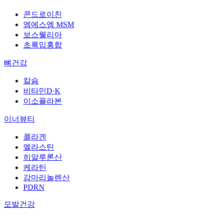
콘드로이친
엠에스엠 MSM
보스웰리아
초록입홍합
뼈건강
칼슘
비타민D·K
이소플라본
이너뷰티
콜라겐
엘라스틴
히알루론산
케라틴
감마리놀렌산
PDRN
모발건강