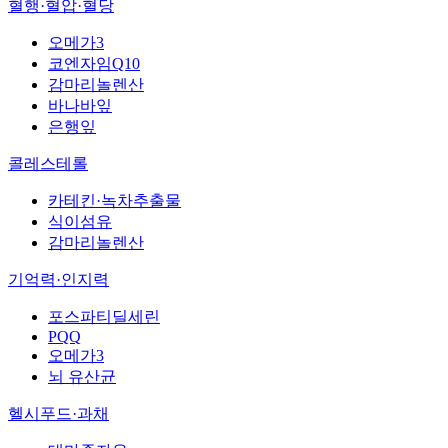
혈행·혈압·혈당
오메가3
코엔자임Q10
감마리놀렌산
바나바잎
은행잎
콜레스테롤
카테킨·녹차추출물
식이섬유
감마리놀렌산
기억력·인지력
포스파티딜세린
PQQ
오메가3
뇌 유산균
헬시푸드·과채