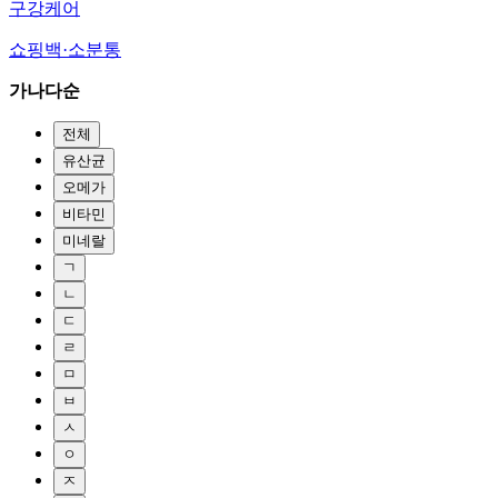
구강케어
쇼핑백·소분통
가나다순
전체
유산균
오메가
비타민
미네랄
ㄱ
ㄴ
ㄷ
ㄹ
ㅁ
ㅂ
ㅅ
ㅇ
ㅈ