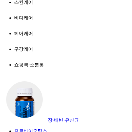
스킨케어
바디케어
헤어케어
구강케어
쇼핑백·소분통
장·배변·유산균
프로바이오틱스