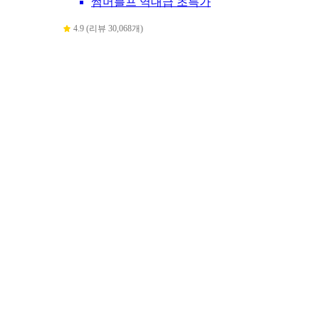
썸머블프 역대급 초특가
4.9 (리뷰 30,068개)