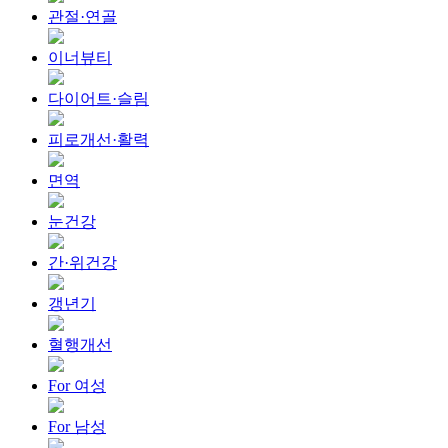
관절·연골
이너뷰티
다이어트·슬림
피로개선·활력
면역
눈건강
간·위건강
갱년기
혈행개선
For 여성
For 남성