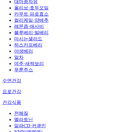
대마종자유
올리브·호두오일
카무트·파로효소
컬리케일·양배추
레몬즙·애사비
블루베리·빌베리
마시는샐러드
하스카프베리
야생베리
말차
여주·새싹보리
푸룬주스
수면건강
요로건강
건강식품
전해질
멜라토닌
알파CD·커큐민
NMN(엔엠엔)