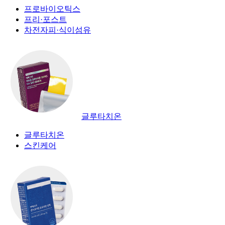
프로바이오틱스
프리·포스트
차전자피·식이섬유
글루타치온
글루타치온
스킨케어