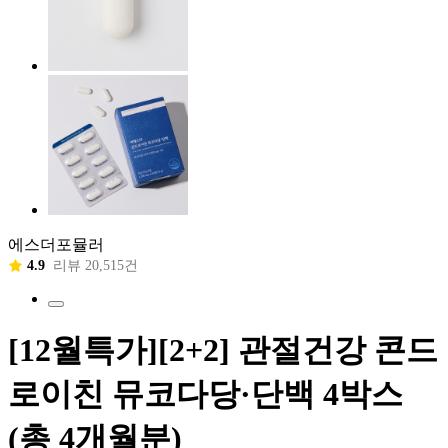
에스더포뮬러
4.9
리뷰 20,515건
[12월특가][2+2] 관절건강 콘드
로이친 뮤코다당·단백 4박스
(총 4개월분)