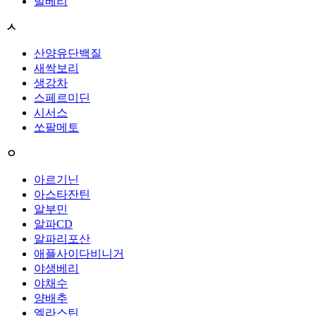
빌베리
ㅅ
산양유단백질
새싹보리
생강차
스페르미딘
시서스
쏘팔메토
ㅇ
아르기닌
아스타잔틴
알부민
알파CD
알파리포산
애플사이다비니거
야생베리
야채수
양배추
엘라스틴