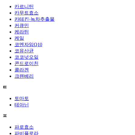
카르니틴
카무트효소
카테킨·녹차추출물
커큐민
케라틴
케일
코엔자임Q10
코유산균
코코넛오일
콘드로이친
콜라겐
크랜베리
ㅌ
토마토
테아닌
ㅍ
파로효소
파비플로라