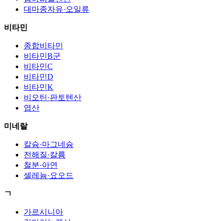
대마종자유·오일류
비타민
종합비타민
비타민B군
비타민C
비타민D
비타민K
비오틴·판토텐산
엽산
미네랄
칼슘·마그네슘
전해질·칼륨
철분·아연
셀레늄·요오드
ㄱ
가르시니아