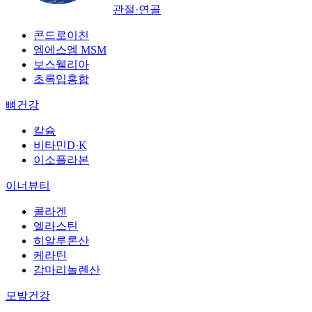
관절·연골
콘드로이친
엠에스엠 MSM
보스웰리아
초록입홍합
뼈건강
칼슘
비타민D·K
이소플라본
이너뷰티
콜라겐
엘라스틴
히알루론산
케라틴
감마리놀렌산
모발건강