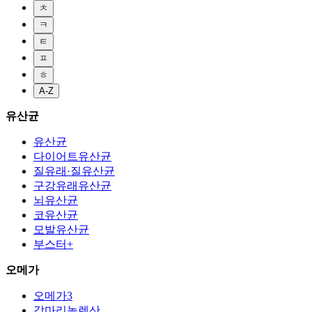
ㅊ
ㅋ
ㅌ
ㅍ
ㅎ
A-Z
유산균
유산균
다이어트유산균
질유래·질유산균
구강유래유산균
뇌유산균
코유산균
모발유산균
부스터+
오메가
오메가3
감마리놀렌산