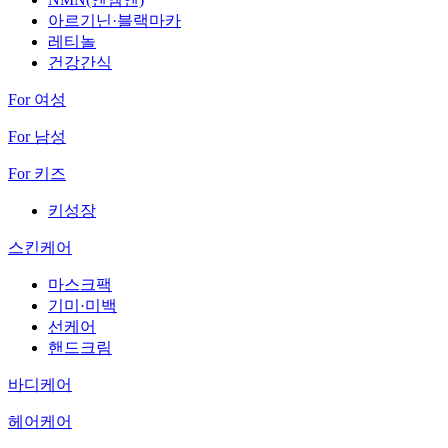
아르기닌·블랙마카
레티놀
건강간식
For 여성
For 남성
For 키즈
키성장
스킨케어
마스크팩
기미·미백
선케어
핸드크림
바디케어
헤어케어