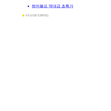
썸머블프 역대급 초특가
4.9 (리뷰 9,084개)