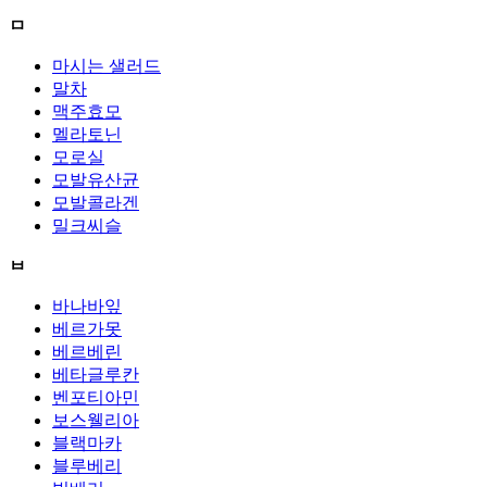
ㅁ
마시는 샐러드
말차
맥주효모
멜라토닌
모로실
모발유산균
모발콜라겐
밀크씨슬
ㅂ
바나바잎
베르가못
베르베린
베타글루칸
벤포티아민
보스웰리아
블랙마카
블루베리