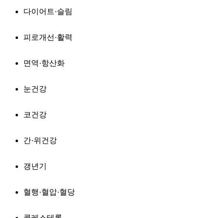
다이어트·슬림
피로개선·활력
면역·항산화
눈건강
코건강
간·위건강
갱년기
혈행·혈압·혈당
콜레스테롤