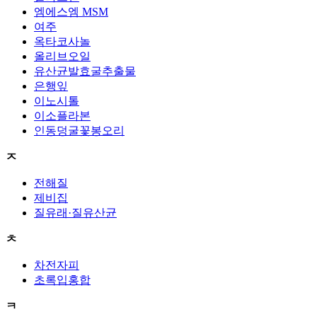
엠에스엠 MSM
여주
옥타코사놀
올리브오일
유산균발효굴추출물
은행잎
이노시톨
이소플라본
인동덩굴꽃봉오리
ㅈ
전해질
제비집
질유래·질유산균
ㅊ
차전자피
초록입홍합
ㅋ