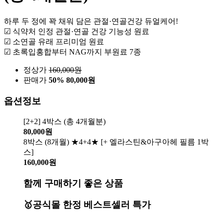
하루 두 정에 꽉 채워 담은 관절·연골건강 듀얼케어!
☑ 식약처 인정 관절·연골 건강 기능성 원료
☑ 소연골 유래 프리미엄 원료
☑ 초록입홍합부터 NAG까지 부원료 7종
정상가
160,000
원
판매가
50%
80,000원
옵션정보
[2+2] 4박스 (총 4개월분)
80,000원
8박스 (8개월) ★4+4★ [+ 엘라스틴&아구아헤 필름 1박
스]
160,000원
함께 구매하기 좋은 상품
🥇공식몰 한정 베스트셀러 특가