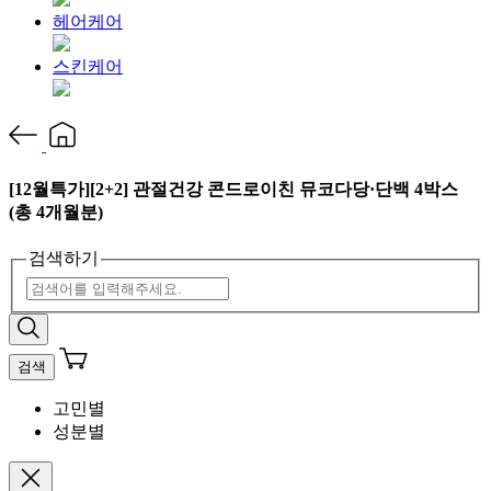
헤어케어
스킨케어
[12월특가][2+2] 관절건강 콘드로이친 뮤코다당·단백 4박스
(총 4개월분)
검색하기
검색
고민별
성분별