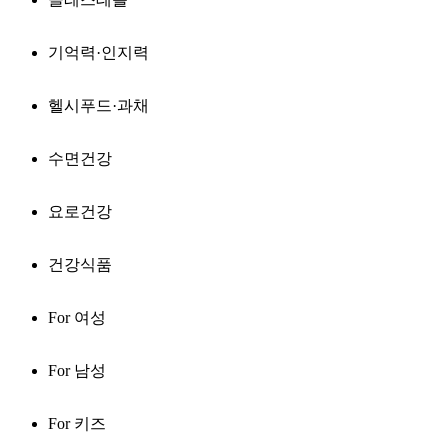
기억력·인지력
헬시푸드·과채
수면건강
요로건강
건강식품
For 여성
For 남성
For 키즈