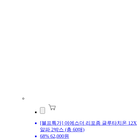
[블프특가] 여에스더 리포좀 글루타치온 12X
알파 2박스 (총 60매)
68%
62,000원