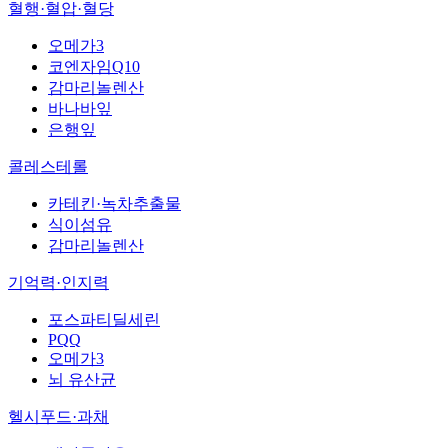
혈행·혈압·혈당
오메가3
코엔자임Q10
감마리놀렌산
바나바잎
은행잎
콜레스테롤
카테킨·녹차추출물
식이섬유
감마리놀렌산
기억력·인지력
포스파티딜세린
PQQ
오메가3
뇌 유산균
헬시푸드·과채