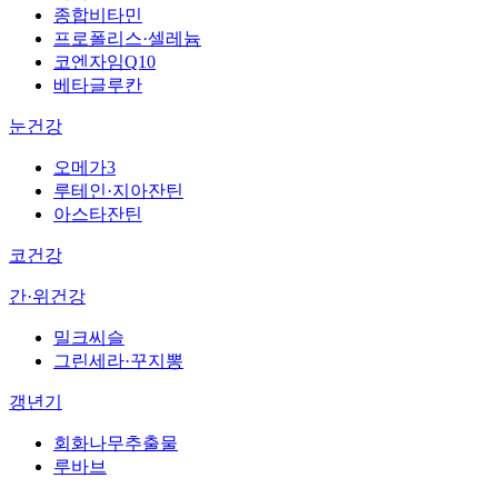
종합비타민
프로폴리스·셀레늄
코엔자임Q10
베타글루칸
눈건강
오메가3
루테인·지아잔틴
아스타잔틴
코건강
간·위건강
밀크씨슬
그린세라·꾸지뽕
갱년기
회화나무추출물
루바브