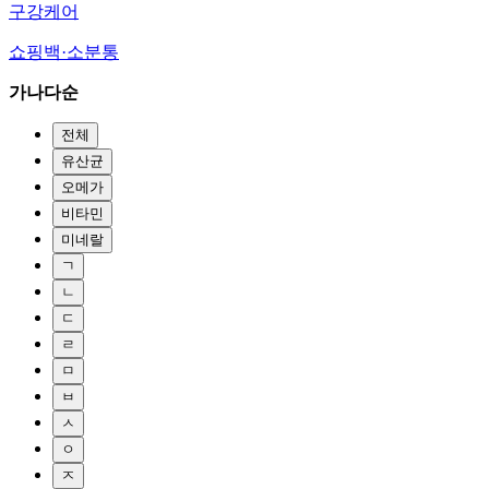
구강케어
쇼핑백·소분통
가나다순
전체
유산균
오메가
비타민
미네랄
ㄱ
ㄴ
ㄷ
ㄹ
ㅁ
ㅂ
ㅅ
ㅇ
ㅈ