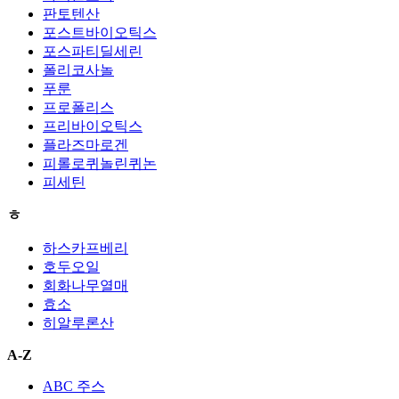
판토텐산
포스트바이오틱스
포스파티딜세린
폴리코사놀
푸룬
프로폴리스
프리바이오틱스
플라즈마로겐
피롤로퀴놀린퀴논
피세틴
ㅎ
하스카프베리
호두오일
회화나무열매
효소
히알루론산
A-Z
ABC 주스