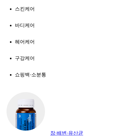
스킨케어
바디케어
헤어케어
구강케어
쇼핑백·소분통
장·배변·유산균