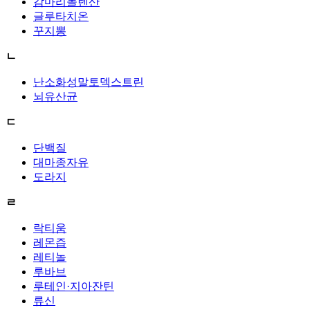
감마리놀렌산
글루타치온
꾸지뽕
ㄴ
난소화성말토덱스트린
뇌유산균
ㄷ
단백질
대마종자유
도라지
ㄹ
락티움
레몬즙
레티놀
루바브
루테인·지아잔틴
류신