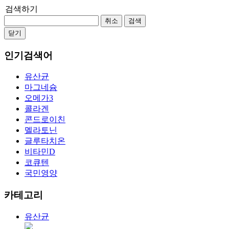
검색하기
취소
검색
닫기
인기검색어
유산균
마그네슘
오메가3
콜라겐
콘드로이친
멜라토닌
글루타치온
비타민D
코큐텐
국민영양
카테고리
유산균