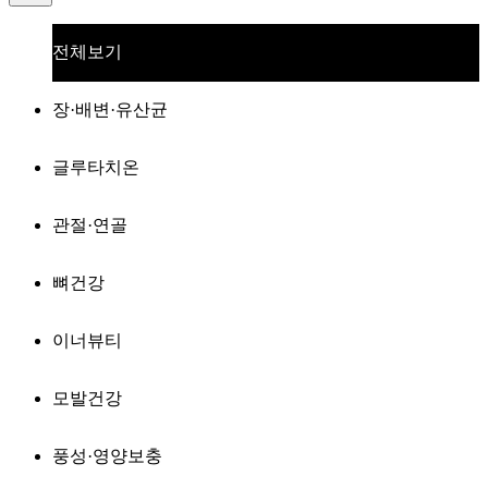
전체보기
장·배변·유산균
글루타치온
관절·연골
뼈건강
이너뷰티
모발건강
풍성·영양보충