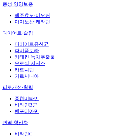
풍성·영양보충
맥주효모·비오틴
아미노산·케라틴
다이어트·슬림
다이어트유산균
파비플로라
카테킨·녹차추출물
모로실·시서스
카르니틴
가르시니아
피로개선·활력
종합비타민
비타민B군
벤포티아민
면역·항산화
비타민C