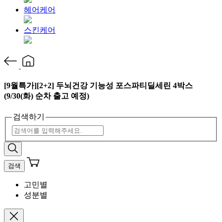
헤어케어
스킨케어
[9월특가][2+2] 두뇌건강 기능성 포스파티딜세린 4박스
(9/30(화) 순차 출고 예정)
검색하기
검색
고민별
성분별