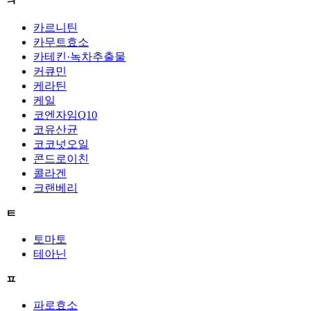
ㅋ
카르니틴
카무트효소
카테킨·녹차추출물
커큐민
케라틴
케일
코엔자임Q10
코유산균
코코넛오일
콘드로이친
콜라겐
크랜베리
ㅌ
토마토
테아닌
ㅍ
파로효소