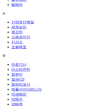
빌베리
ㅅ
산양유단백질
새싹보리
생강차
스페르미딘
시서스
쏘팔메토
ㅇ
아르기닌
아스타잔틴
알부민
알파CD
알파리포산
애플사이다비니거
야생베리
야채수
양배추