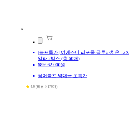
[블프특가] 여에스더 리포좀 글루타치온 12X
알파 2박스 (총 60매)
68%
62,000원
썸머블프 역대급 초특가
4.9 (리뷰 9,179개)