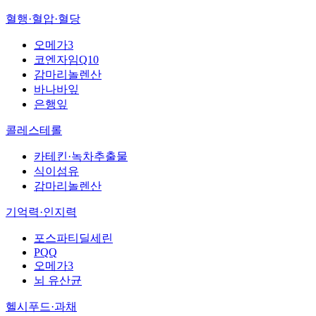
혈행·혈압·혈당
오메가3
코엔자임Q10
감마리놀렌산
바나바잎
은행잎
콜레스테롤
카테킨·녹차추출물
식이섬유
감마리놀렌산
기억력·인지력
포스파티딜세린
PQQ
오메가3
뇌 유산균
헬시푸드·과채