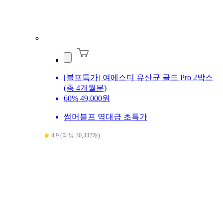
[블프특가] 여에스더 유산균 골드 Pro 2박스
(총 4개월분)
60%
49,000원
썸머블프 역대급 초특가
4.9 (리뷰 30,332개)