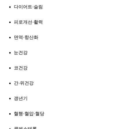
다이어트·슬림
피로개선·활력
면역·항산화
눈건강
코건강
간·위건강
갱년기
혈행·혈압·혈당
콜레스테롤