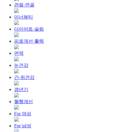
관절·연골
이너뷰티
다이어트·슬림
피로개선·활력
면역
눈건강
간·위건강
갱년기
혈행개선
For 여성
For 남성