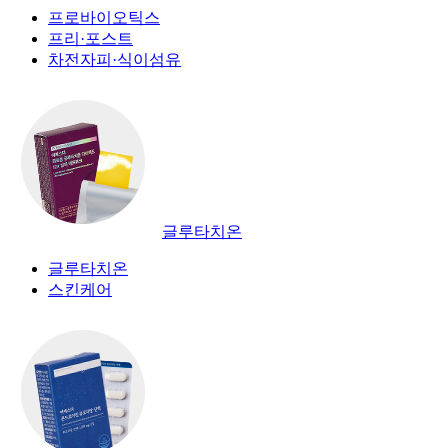
프로바이오틱스
프리·포스트
차전자피·식이섬유
글루타치온
글루타치온
스킨케어