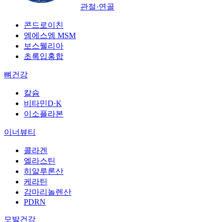
관절·연골
콘드로이친
엠에스엠 MSM
보스웰리아
초록입홍합
뼈건강
칼슘
비타민D·K
이소플라본
이너뷰티
콜라겐
엘라스틴
히알루론산
케라틴
감마리놀렌산
PDRN
모발건강