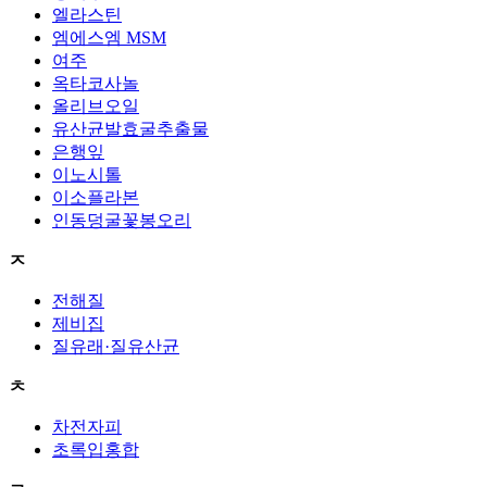
엘라스틴
엠에스엠 MSM
여주
옥타코사놀
올리브오일
유산균발효굴추출물
은행잎
이노시톨
이소플라본
인동덩굴꽃봉오리
ㅈ
전해질
제비집
질유래·질유산균
ㅊ
차전자피
초록입홍합