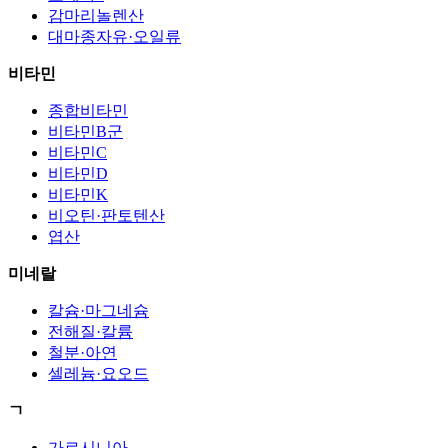
감마리놀렌산
대마종자유·오일류
비타민
종합비타민
비타민B군
비타민C
비타민D
비타민K
비오틴·판토텐산
엽산
미네랄
칼슘·마그네슘
전해질·칼륨
철분·아연
셀레늄·요오드
ㄱ
가르시니아