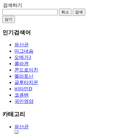
검색하기
취소
검색
닫기
인기검색어
유산균
마그네슘
오메가3
콜라겐
콘드로이친
멜라토닌
글루타치온
비타민D
코큐텐
국민영양
카테고리
유산균