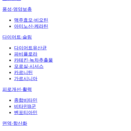
풍성·영양보충
맥주효모·비오틴
아미노산·케라틴
다이어트·슬림
다이어트유산균
파비플로라
카테킨·녹차추출물
모로실·시서스
카르니틴
가르시니아
피로개선·활력
종합비타민
비타민B군
벤포티아민
면역·항산화