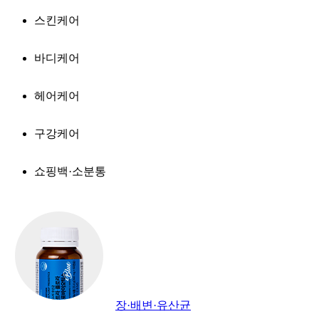
스킨케어
바디케어
헤어케어
구강케어
쇼핑백·소분통
장·배변·유산균