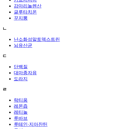
감마리놀렌산
글루타치온
꾸지뽕
ㄴ
난소화성말토덱스트린
뇌유산균
ㄷ
단백질
대마종자유
도라지
ㄹ
락티움
레몬즙
레티놀
루바브
루테인·지아잔틴