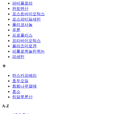
파비플로라
판토텐산
포스트바이오틱스
포스파티딜세린
폴리코사놀
푸룬
프로폴리스
프리바이오틱스
플라즈마로겐
피롤로퀴놀린퀴논
피세틴
ㅎ
하스카프베리
호두오일
회화나무열매
효소
히알루론산
A-Z