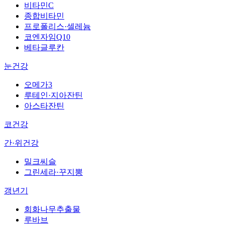
비타민C
종합비타민
프로폴리스·셀레늄
코엔자임Q10
베타글루칸
눈건강
오메가3
루테인·지아잔틴
아스타잔틴
코건강
간·위건강
밀크씨슬
그린세라·꾸지뽕
갱년기
회화나무추출물
루바브