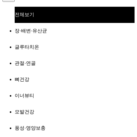
전체보기
장·배변·유산균
글루타치온
관절·연골
뼈건강
이너뷰티
모발건강
풍성·영양보충