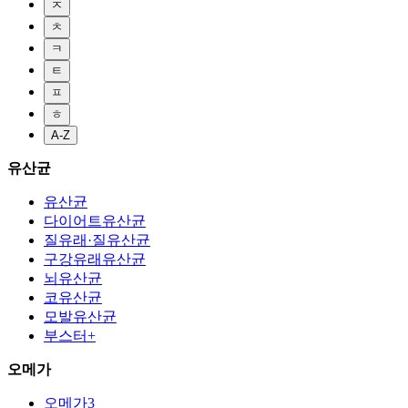
ㅈ
ㅊ
ㅋ
ㅌ
ㅍ
ㅎ
A-Z
유산균
유산균
다이어트유산균
질유래·질유산균
구강유래유산균
뇌유산균
코유산균
모발유산균
부스터+
오메가
오메가3