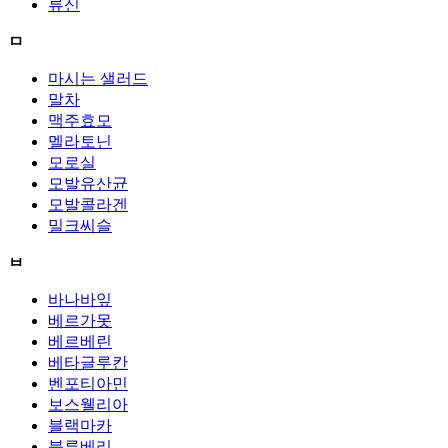
류신
ㅁ
마시는 샐러드
말차
맥주효모
멜라토닌
모로실
모발유산균
모발콜라겐
밀크씨슬
ㅂ
바나바잎
베르가못
베르베린
베타글루칸
벤포티아민
보스웰리아
블랙마카
블루베리