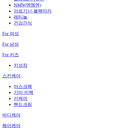
NMN(엔엠엔)
아르기닌·블랙마카
레티놀
건강간식
For 여성
For 남성
For 키즈
키성장
스킨케어
마스크팩
기미·미백
선케어
핸드크림
바디케어
헤어케어