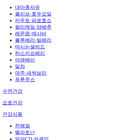
대마종자유
올리브·호두오일
카무트·파로효소
컬리케일·양배추
레몬즙·애사비
블루베리·빌베리
마시는샐러드
하스카프베리
야생베리
말차
여주·새싹보리
푸룬주스
수면건강
요로건강
건강식품
전해질
멜라토닌
알파CD·커큐민