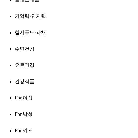
기억력·인지력
헬시푸드·과채
수면건강
요로건강
건강식품
For 여성
For 남성
For 키즈