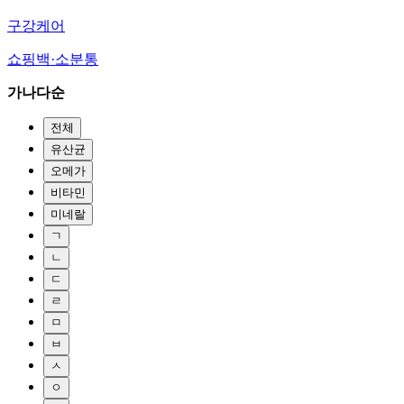
구강케어
쇼핑백·소분통
가나다순
전체
유산균
오메가
비타민
미네랄
ㄱ
ㄴ
ㄷ
ㄹ
ㅁ
ㅂ
ㅅ
ㅇ