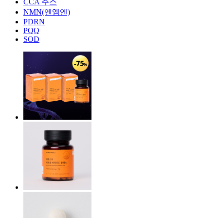
CCA 주스
NMN(엔엠엔)
PDRN
PQQ
SOD