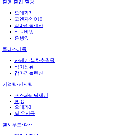
혈행·혈압·혈당
오메가3
코엔자임Q10
감마리놀렌산
바나바잎
은행잎
콜레스테롤
카테킨·녹차추출물
식이섬유
감마리놀렌산
기억력·인지력
포스파티딜세린
PQQ
오메가3
뇌 유산균
헬시푸드·과채