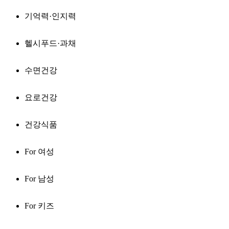
기억력·인지력
헬시푸드·과채
수면건강
요로건강
건강식품
For 여성
For 남성
For 키즈