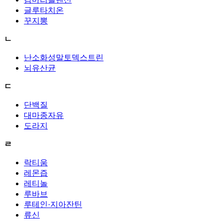
글루타치온
꾸지뽕
ㄴ
난소화성말토덱스트린
뇌유산균
ㄷ
단백질
대마종자유
도라지
ㄹ
락티움
레몬즙
레티놀
루바브
루테인·지아잔틴
류신