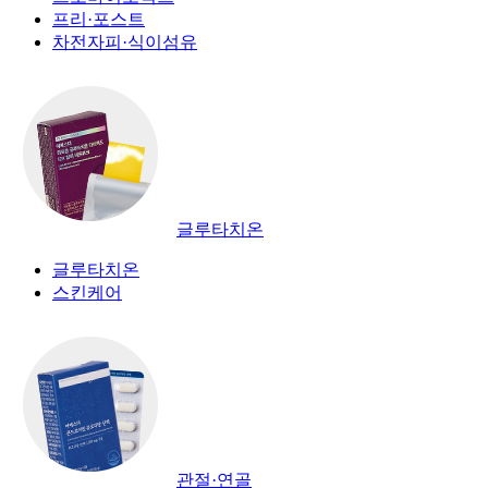
프리·포스트
차전자피·식이섬유
글루타치온
글루타치온
스킨케어
관절·연골