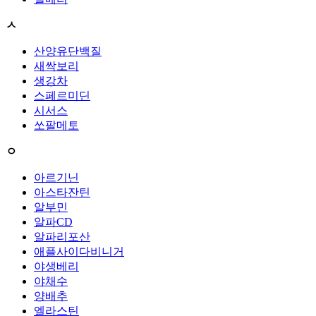
ㅅ
산양유단백질
새싹보리
생강차
스페르미딘
시서스
쏘팔메토
ㅇ
아르기닌
아스타잔틴
알부민
알파CD
알파리포산
애플사이다비니거
야생베리
야채수
양배추
엘라스틴