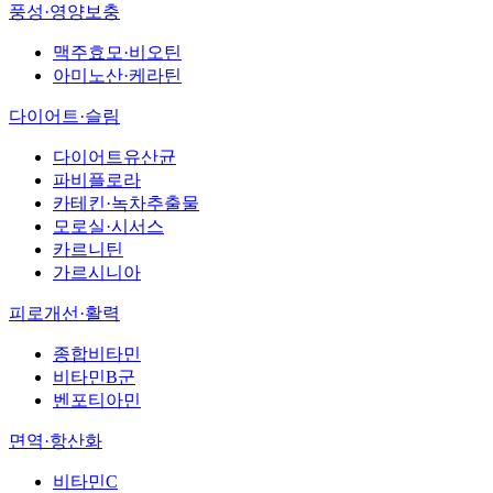
풍성·영양보충
맥주효모·비오틴
아미노산·케라틴
다이어트·슬림
다이어트유산균
파비플로라
카테킨·녹차추출물
모로실·시서스
카르니틴
가르시니아
피로개선·활력
종합비타민
비타민B군
벤포티아민
면역·항산화
비타민C