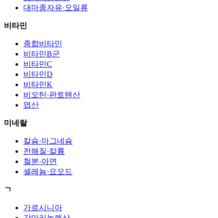
대마종자유·오일류
비타민
종합비타민
비타민B군
비타민C
비타민D
비타민K
비오틴·판토텐산
엽산
미네랄
칼슘·마그네슘
전해질·칼륨
철분·아연
셀레늄·요오드
ㄱ
가르시니아
감마리놀렌산