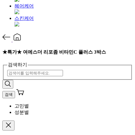
헤어케어
스킨케어
★특가★ 여에스더 리포좀 비타민C 플러스 3박스
검색하기
검색
고민별
성분별