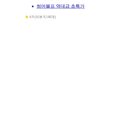
썸머블프 역대급 초특가
4.9 (리뷰 9,146개)