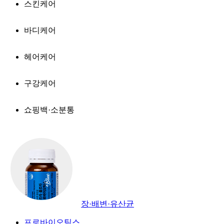
스킨케어
바디케어
헤어케어
구강케어
쇼핑백·소분통
장·배변·유산균
프로바이오틱스