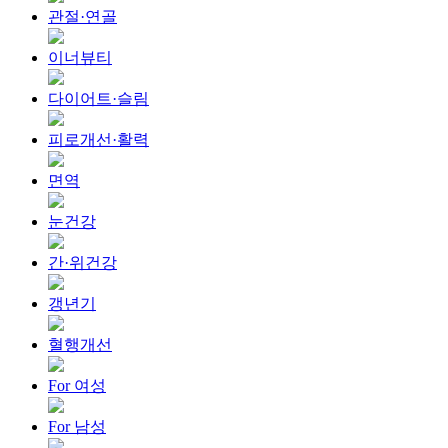
관절·연골
이너뷰티
다이어트·슬림
피로개선·활력
면역
눈건강
간·위건강
갱년기
혈행개선
For 여성
For 남성