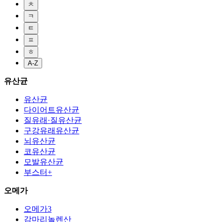
ㅊ
ㅋ
ㅌ
ㅍ
ㅎ
A-Z
유산균
유산균
다이어트유산균
질유래·질유산균
구강유래유산균
뇌유산균
코유산균
모발유산균
부스터+
오메가
오메가3
감마리놀렌산