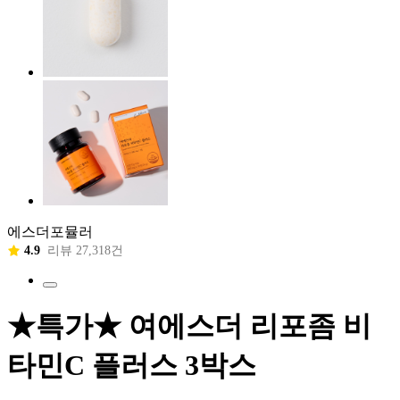
에스더포뮬러
4.9
리뷰 27,318건
★특가★ 여에스더 리포좀 비
타민C 플러스 3박스