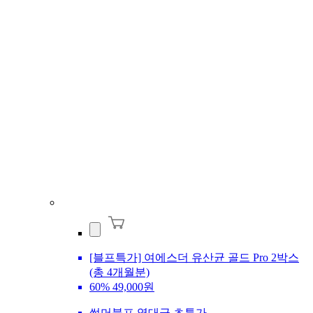
[블프특가] 여에스더 유산균 골드 Pro 2박스
(총 4개월분)
60%
49,000원
썸머블프 역대급 초특가