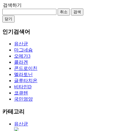
검색하기
취소
검색
닫기
인기검색어
유산균
마그네슘
오메가3
콜라겐
콘드로이친
멜라토닌
글루타치온
비타민D
코큐텐
국민영양
카테고리
유산균