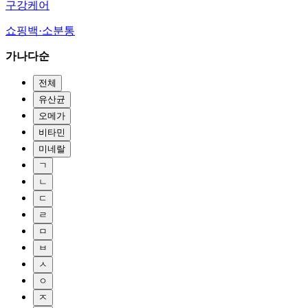
구강케어
쇼핑백·소분통
가나다순
전체
유산균
오메가
비타민
미네랄
ㄱ
ㄴ
ㄷ
ㄹ
ㅁ
ㅂ
ㅅ
ㅇ
ㅈ