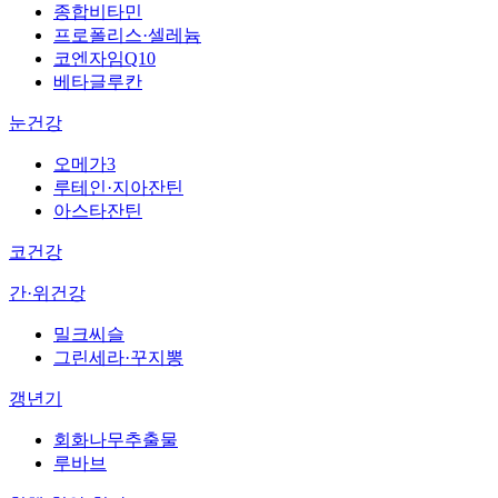
종합비타민
프로폴리스·셀레늄
코엔자임Q10
베타글루칸
눈건강
오메가3
루테인·지아잔틴
아스타잔틴
코건강
간·위건강
밀크씨슬
그린세라·꾸지뽕
갱년기
회화나무추출물
루바브