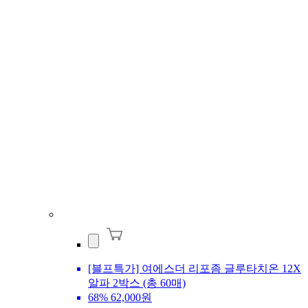
[블프특가] 여에스더 리포좀 글루타치온 12X
알파 2박스 (총 60매)
68%
62,000원