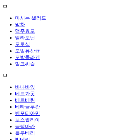
ㅁ
마시는 샐러드
말차
맥주효모
멜라토닌
모로실
모발유산균
모발콜라겐
밀크씨슬
ㅂ
바나바잎
베르가못
베르베린
베타글루칸
벤포티아민
보스웰리아
블랙마카
블루베리
빌베리