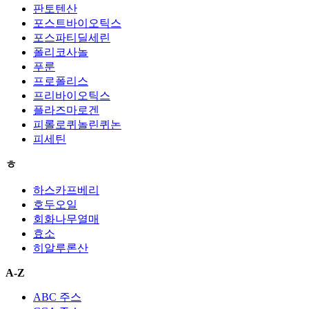
판토텐산
포스트바이오틱스
포스파티딜세린
폴리코사놀
푸룬
프로폴리스
프리바이오틱스
플라즈마로겐
피롤로퀴놀린퀴논
피세틴
ㅎ
하스카프베리
호두오일
회화나무열매
효소
히알루론산
A-Z
ABC 주스