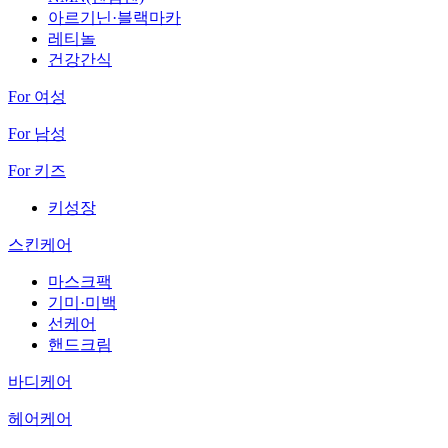
아르기닌·블랙마카
레티놀
건강간식
For 여성
For 남성
For 키즈
키성장
스킨케어
마스크팩
기미·미백
선케어
핸드크림
바디케어
헤어케어