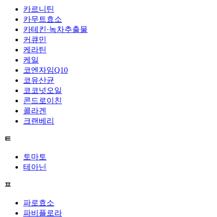
카르니틴
카무트효소
카테킨·녹차추출물
커큐민
케라틴
케일
코엔자임Q10
코유산균
코코넛오일
콘드로이친
콜라겐
크랜베리
ㅌ
토마토
테아닌
ㅍ
파로효소
파비플로라