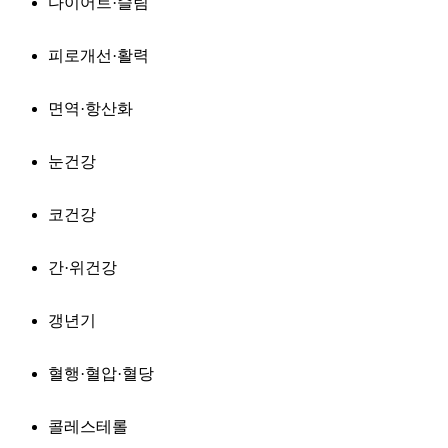
다이어트·슬림
피로개선·활력
면역·항산화
눈건강
코건강
간·위건강
갱년기
혈행·혈압·혈당
콜레스테롤