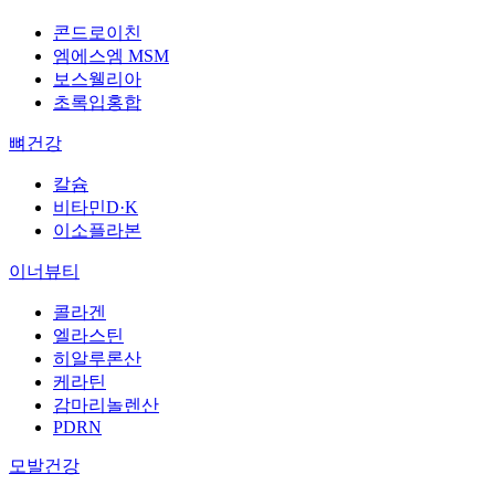
콘드로이친
엠에스엠 MSM
보스웰리아
초록입홍합
뼈건강
칼슘
비타민D·K
이소플라본
이너뷰티
콜라겐
엘라스틴
히알루론산
케라틴
감마리놀렌산
PDRN
모발건강