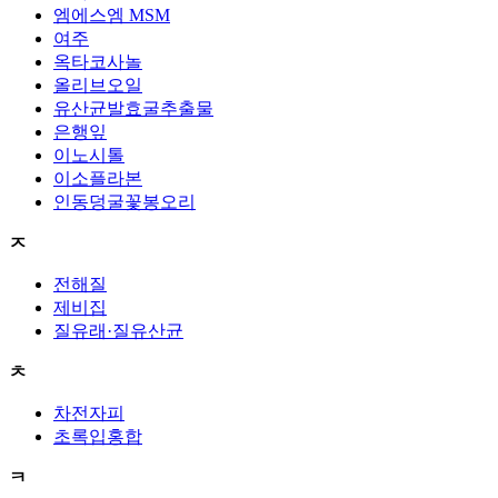
엠에스엠 MSM
여주
옥타코사놀
올리브오일
유산균발효굴추출물
은행잎
이노시톨
이소플라본
인동덩굴꽃봉오리
ㅈ
전해질
제비집
질유래·질유산균
ㅊ
차전자피
초록입홍합
ㅋ