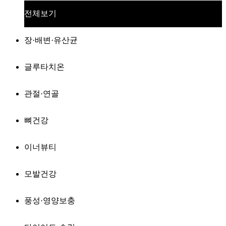
전체보기
장·배변·유산균
글루타치온
관절·연골
뼈건강
이너뷰티
모발건강
풍성·영양보충