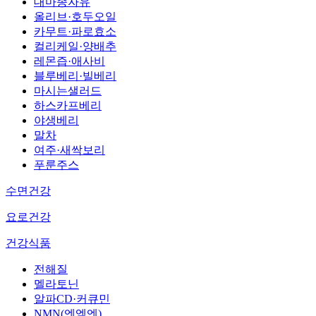
대마종자유
올리브·호두오일
카무트·파로효소
컬리케일·양배추
레몬즙·애사비
블루베리·빌베리
마시는샐러드
하스카프베리
야생베리
말차
여주·새싹보리
푸룬주스
수면건강
요로건강
건강식품
전해질
멜라토닌
알파CD·커큐민
NMN(엔엠엔)