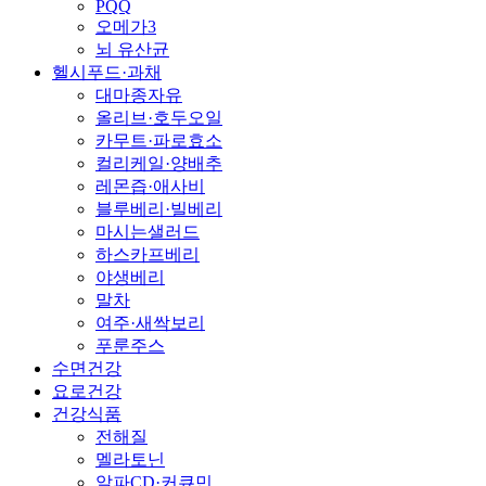
PQQ
오메가3
뇌 유산균
헬시푸드·과채
대마종자유
올리브·호두오일
카무트·파로효소
컬리케일·양배추
레몬즙·애사비
블루베리·빌베리
마시는샐러드
하스카프베리
야생베리
말차
여주·새싹보리
푸룬주스
수면건강
요로건강
건강식품
전해질
멜라토닌
알파CD·커큐민