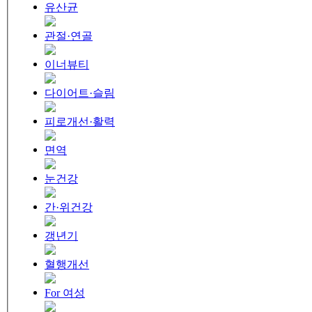
유산균
관절·연골
이너뷰티
다이어트·슬림
피로개선·활력
면역
눈건강
간·위건강
갱년기
혈행개선
For 여성