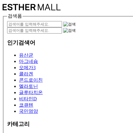
검색폼
인기검색어
유산균
마그네슘
오메가3
콜라겐
콘드로이친
멜라토닌
글루타치온
비타민D
코큐텐
국민영양
카테고리