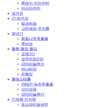
루테인·지아잔틴
아스타잔틴
코건강
간·위건강
밀크씨슬
그린세라·꾸지뽕
갱년기
회화나무추출물
루바브
혈행·혈압·혈당
오메가3
코엔자임Q10
감마리놀렌산
바나바잎
은행잎
콜레스테롤
카테킨·녹차추출물
식이섬유
감마리놀렌산
기억력·인지력
포스파티딜세린