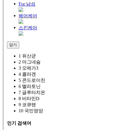
For 남성
헤어케어
스킨케어
닫기
1
유산균
2
마그네슘
3
오메가3
4
콜라겐
5
콘드로이친
6
멜라토닌
7
글루타치온
8
비타민D
9
코큐텐
10
국민영양
인기 검색어