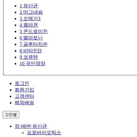
1
유산균
2
마그네슘
3
오메가3
4
콜라겐
5
콘드로이친
6
멜라토닌
7
글루타치온
8
비타민D
9
코큐텐
10
국민영양
로그인
회원가입
고객센터
해외배송
고민별
장·배변·유산균
프로바이오틱스