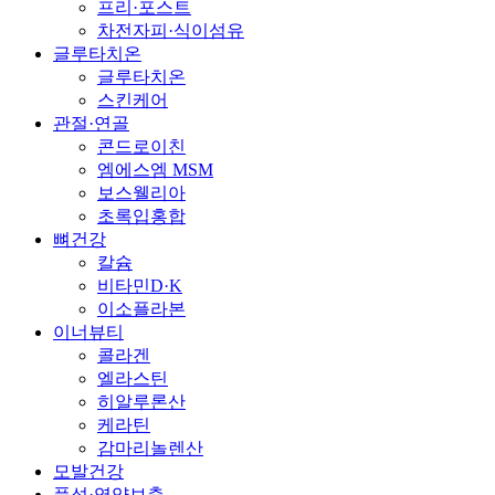
프리·포스트
차전자피·식이섬유
글루타치온
글루타치온
스킨케어
관절·연골
콘드로이친
엠에스엠 MSM
보스웰리아
초록입홍합
뼈건강
칼슘
비타민D·K
이소플라본
이너뷰티
콜라겐
엘라스틴
히알루론산
케라틴
감마리놀렌산
모발건강
풍성·영양보충