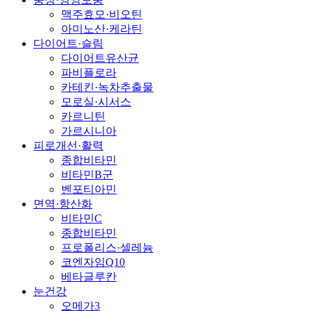
맥주효모·비오틴
아미노산·케라틴
다이어트·슬림
다이어트유산균
파비플로라
카테킨·녹차추출물
모로실·시서스
카르니틴
가르시니아
피로개선·활력
종합비타민
비타민B군
벤포티아민
면역·항산화
비타민C
종합비타민
프로폴리스·셀레늄
코엔자임Q10
베타글루칸
눈건강
오메가3