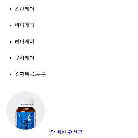
스킨케어
바디케어
헤어케어
구강케어
쇼핑백·소분통
장·배변·유산균