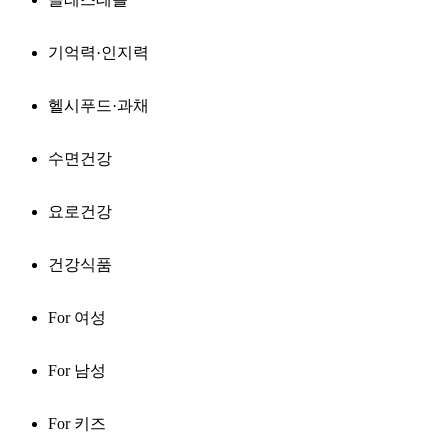
기억력·인지력
헬시푸드·과채
수면건강
요로건강
건강식품
For 여성
For 남성
For 키즈