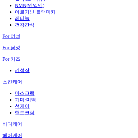
NMN(엔엠엔)
아르기닌·블랙마카
레티놀
건강간식
For 여성
For 남성
For 키즈
키성장
스킨케어
마스크팩
기미·미백
선케어
핸드크림
바디케어
헤어케어