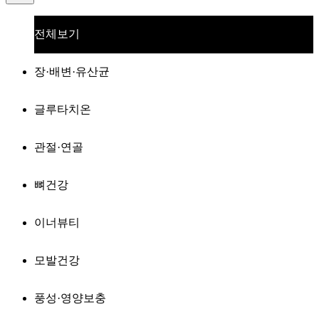
전체보기
장·배변·유산균
글루타치온
관절·연골
뼈건강
이너뷰티
모발건강
풍성·영양보충