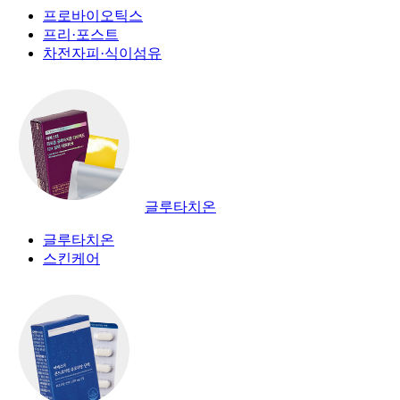
프로바이오틱스
프리·포스트
차전자피·식이섬유
글루타치온
글루타치온
스킨케어