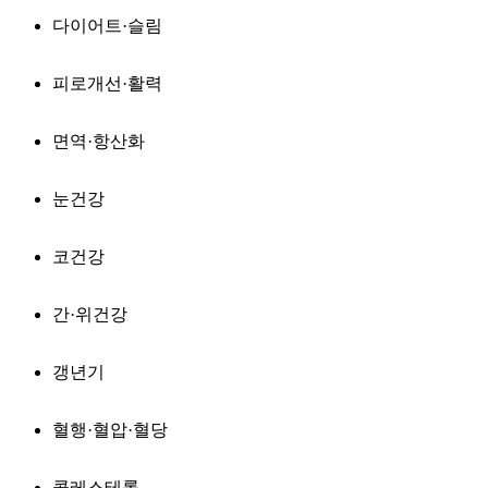
다이어트·슬림
피로개선·활력
면역·항산화
눈건강
코건강
간·위건강
갱년기
혈행·혈압·혈당
콜레스테롤