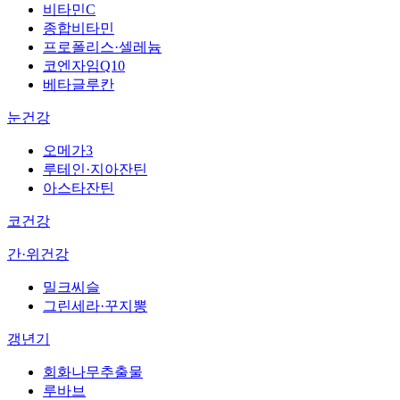
비타민C
종합비타민
프로폴리스·셀레늄
코엔자임Q10
베타글루칸
눈건강
오메가3
루테인·지아잔틴
아스타잔틴
코건강
간·위건강
밀크씨슬
그린세라·꾸지뽕
갱년기
회화나무추출물
루바브