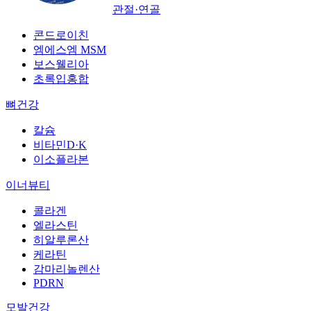
관절·연골
콘드로이친
엠에스엠 MSM
보스웰리아
초록입홍합
뼈건강
칼슘
비타민D·K
이소플라본
이너뷰티
콜라겐
엘라스틴
히알루론산
케라틴
감마리놀렌산
PDRN
모발건강