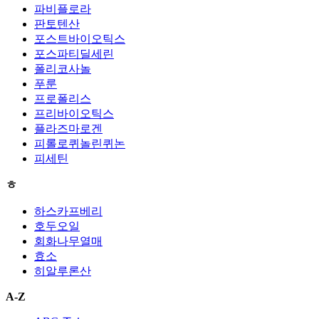
파비플로라
판토텐산
포스트바이오틱스
포스파티딜세린
폴리코사놀
푸룬
프로폴리스
프리바이오틱스
플라즈마로겐
피롤로퀴놀린퀴논
피세틴
ㅎ
하스카프베리
호두오일
회화나무열매
효소
히알루론산
A-Z