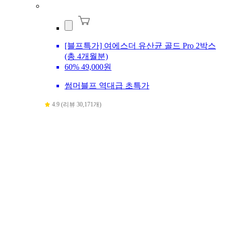
[블프특가] 여에스더 유산균 골드 Pro 2박스
(총 4개월분)
60%
49,000원
썸머블프 역대급 초특가
4.9 (리뷰 30,171개)