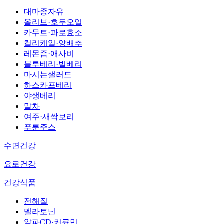
대마종자유
올리브·호두오일
카무트·파로효소
컬리케일·양배추
레몬즙·애사비
블루베리·빌베리
마시는샐러드
하스카프베리
야생베리
말차
여주·새싹보리
푸룬주스
수면건강
요로건강
건강식품
전해질
멜라토닌
알파CD·커큐민