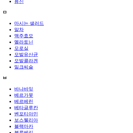
류신
ㅁ
마시는 샐러드
말차
맥주효모
멜라토닌
모로실
모발유산균
모발콜라겐
밀크씨슬
ㅂ
바나바잎
베르가못
베르베린
베타글루칸
벤포티아민
보스웰리아
블랙마카
블루베리