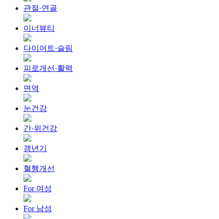
관절·연골
이너뷰티
다이어트·슬림
피로개선·활력
면역
눈건강
간·위건강
갱년기
혈행개선
For 여성
For 남성