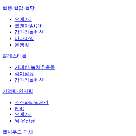
혈행·혈압·혈당
오메가3
코엔자임Q10
감마리놀렌산
바나바잎
은행잎
콜레스테롤
카테킨·녹차추출물
식이섬유
감마리놀렌산
기억력·인지력
포스파티딜세린
PQQ
오메가3
뇌 유산균
헬시푸드·과채