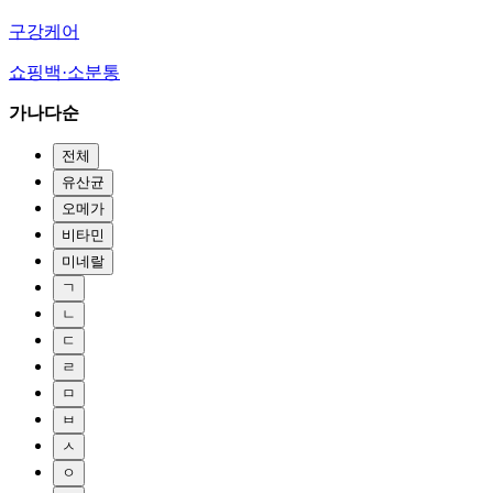
구강케어
쇼핑백·소분통
가나다순
전체
유산균
오메가
비타민
미네랄
ㄱ
ㄴ
ㄷ
ㄹ
ㅁ
ㅂ
ㅅ
ㅇ