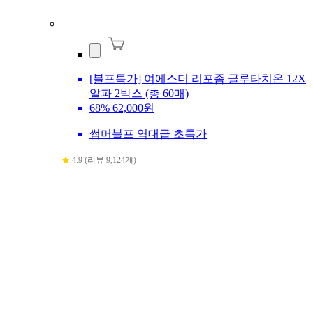
[블프특가] 여에스더 리포좀 글루타치온 12X
알파 2박스 (총 60매)
68%
62,000원
썸머블프 역대급 초특가
4.9 (리뷰 9,124개)