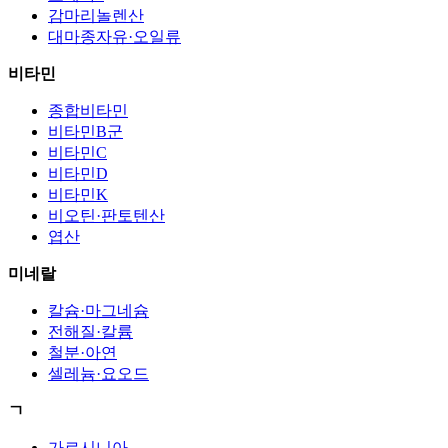
감마리놀렌산
대마종자유·오일류
비타민
종합비타민
비타민B군
비타민C
비타민D
비타민K
비오틴·판토텐산
엽산
미네랄
칼슘·마그네슘
전해질·칼륨
철분·아연
셀레늄·요오드
ㄱ
가르시니아