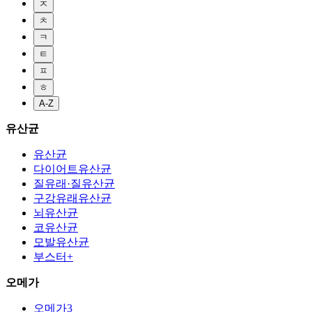
ㅈ
ㅊ
ㅋ
ㅌ
ㅍ
ㅎ
A-Z
유산균
유산균
다이어트유산균
질유래·질유산균
구강유래유산균
뇌유산균
코유산균
모발유산균
부스터+
오메가
오메가3