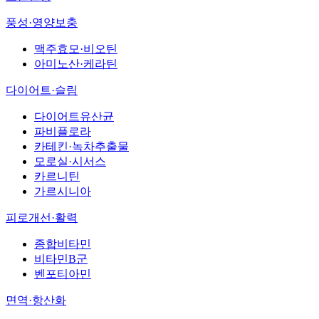
풍성·영양보충
맥주효모·비오틴
아미노산·케라틴
다이어트·슬림
다이어트유산균
파비플로라
카테킨·녹차추출물
모로실·시서스
카르니틴
가르시니아
피로개선·활력
종합비타민
비타민B군
벤포티아민
면역·항산화