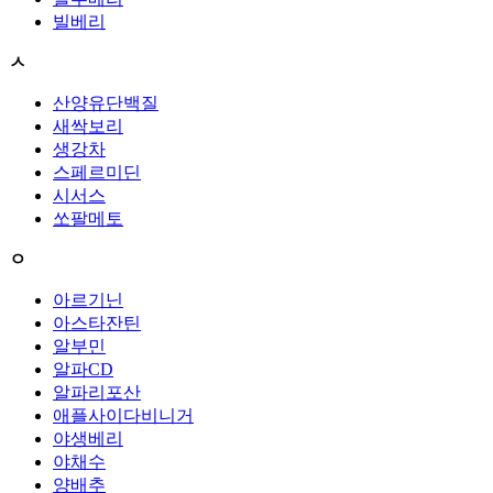
빌베리
ㅅ
산양유단백질
새싹보리
생강차
스페르미딘
시서스
쏘팔메토
ㅇ
아르기닌
아스타잔틴
알부민
알파CD
알파리포산
애플사이다비니거
야생베리
야채수
양배추