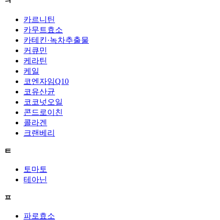
ㅋ
카르니틴
카무트효소
카테킨·녹차추출물
커큐민
케라틴
케일
코엔자임Q10
코유산균
코코넛오일
콘드로이친
콜라겐
크랜베리
ㅌ
토마토
테아닌
ㅍ
파로효소