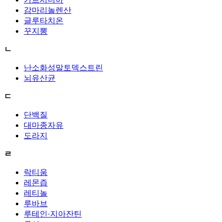
감마리놀렌산
글루타치온
꾸지뽕
ㄴ
난소화성말토덱스트린
뇌유산균
ㄷ
단백질
대마종자유
도라지
ㄹ
락티움
레몬즙
레티놀
루바브
루테인·지아잔틴