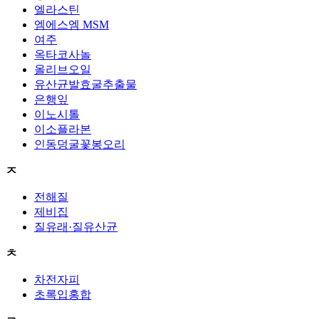
엘라스틴
엠에스엠 MSM
여주
옥타코사놀
올리브오일
유산균발효굴추출물
은행잎
이노시톨
이소플라본
인동덩굴꽃봉오리
ㅈ
전해질
제비집
질유래·질유산균
ㅊ
차전자피
초록입홍합