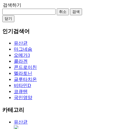
검색하기
취소
검색
닫기
인기검색어
유산균
마그네슘
오메가3
콜라겐
콘드로이친
멜라토닌
글루타치온
비타민D
코큐텐
국민영양
카테고리
유산균