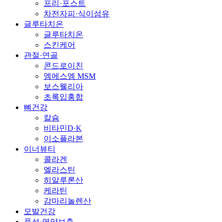
프리·포스트
차전자피·식이섬유
글루타치온
글루타치온
스킨케어
관절·연골
콘드로이친
엠에스엠 MSM
보스웰리아
초록입홍합
뼈건강
칼슘
비타민D·K
이소플라본
이너뷰티
콜라겐
엘라스틴
히알루론산
케라틴
감마리놀렌산
모발건강
풍성·영양보충