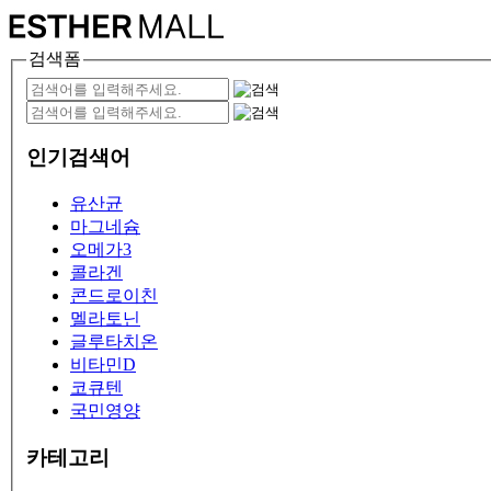
검색폼
인기검색어
유산균
마그네슘
오메가3
콜라겐
콘드로이친
멜라토닌
글루타치온
비타민D
코큐텐
국민영양
카테고리