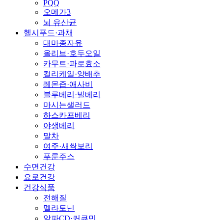
PQQ
오메가3
뇌 유산균
헬시푸드·과채
대마종자유
올리브·호두오일
카무트·파로효소
컬리케일·양배추
레몬즙·애사비
블루베리·빌베리
마시는샐러드
하스카프베리
야생베리
말차
여주·새싹보리
푸룬주스
수면건강
요로건강
건강식품
전해질
멜라토닌
알파CD·커큐민