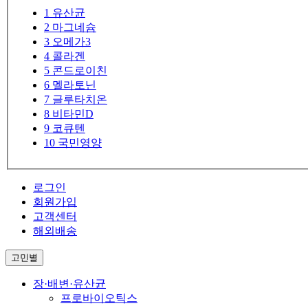
1
유산균
2
마그네슘
3
오메가3
4
콜라겐
5
콘드로이친
6
멜라토닌
7
글루타치온
8
비타민D
9
코큐텐
10
국민영양
로그인
회원가입
고객센터
해외배송
고민별
장·배변·유산균
프로바이오틱스