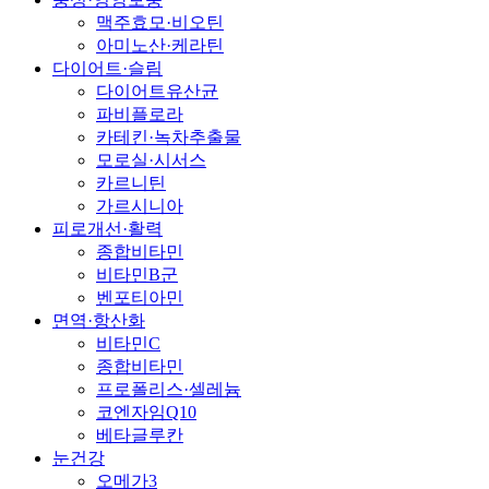
맥주효모·비오틴
아미노산·케라틴
다이어트·슬림
다이어트유산균
파비플로라
카테킨·녹차추출물
모로실·시서스
카르니틴
가르시니아
피로개선·활력
종합비타민
비타민B군
벤포티아민
면역·항산화
비타민C
종합비타민
프로폴리스·셀레늄
코엔자임Q10
베타글루칸
눈건강
오메가3