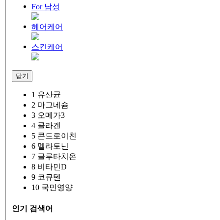
For 남성
헤어케어
스킨케어
닫기
1
유산균
2
마그네슘
3
오메가3
4
콜라겐
5
콘드로이친
6
멜라토닌
7
글루타치온
8
비타민D
9
코큐텐
10
국민영양
인기 검색어