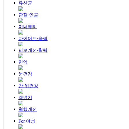
유산균
관절·연골
이너뷰티
다이어트·슬림
피로개선·활력
면역
눈건강
간·위건강
갱년기
혈행개선
For 여성