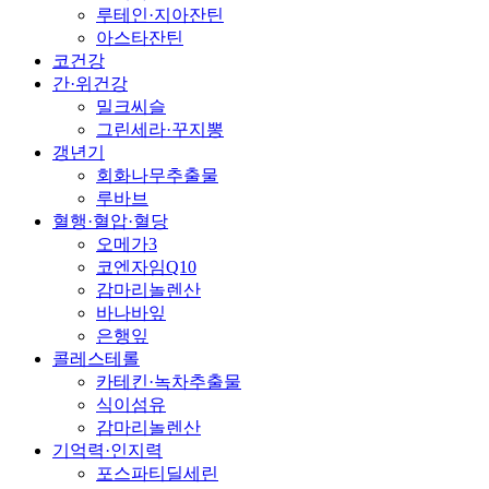
루테인·지아잔틴
아스타잔틴
코건강
간·위건강
밀크씨슬
그린세라·꾸지뽕
갱년기
회화나무추출물
루바브
혈행·혈압·혈당
오메가3
코엔자임Q10
감마리놀렌산
바나바잎
은행잎
콜레스테롤
카테킨·녹차추출물
식이섬유
감마리놀렌산
기억력·인지력
포스파티딜세린