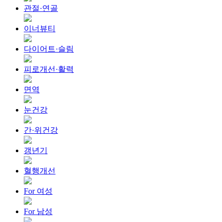
관절·연골
이너뷰티
다이어트·슬림
피로개선·활력
면역
눈건강
간·위건강
갱년기
혈행개선
For 여성
For 남성