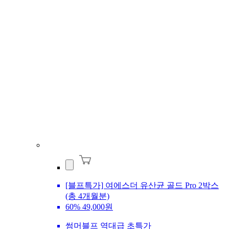
[블프특가] 여에스더 유산균 골드 Pro 2박스
(총 4개월분)
60%
49,000원
썸머블프 역대급 초특가