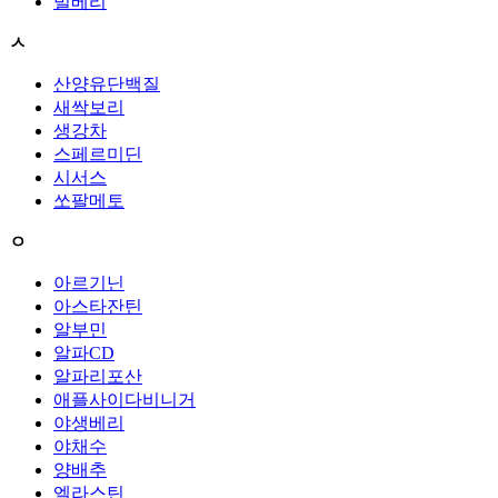
빌베리
ㅅ
산양유단백질
새싹보리
생강차
스페르미딘
시서스
쏘팔메토
ㅇ
아르기닌
아스타잔틴
알부민
알파CD
알파리포산
애플사이다비니거
야생베리
야채수
양배추
엘라스틴