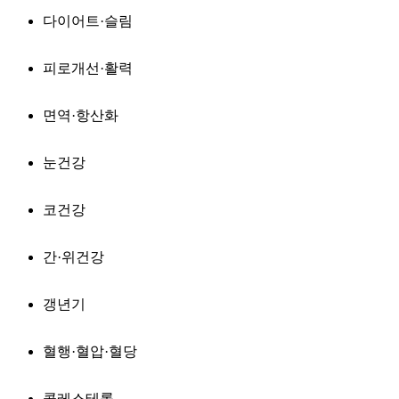
다이어트·슬림
피로개선·활력
면역·항산화
눈건강
코건강
간·위건강
갱년기
혈행·혈압·혈당
콜레스테롤