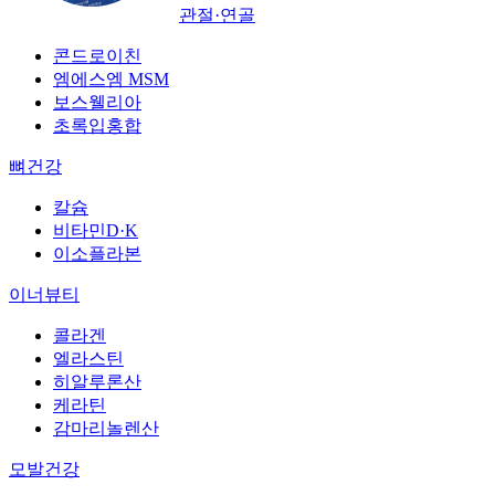
관절·연골
콘드로이친
엠에스엠 MSM
보스웰리아
초록입홍합
뼈건강
칼슘
비타민D·K
이소플라본
이너뷰티
콜라겐
엘라스틴
히알루론산
케라틴
감마리놀렌산
모발건강