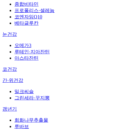
종합비타민
프로폴리스·셀레늄
코엔자임Q10
베타글루칸
눈건강
오메가3
루테인·지아잔틴
아스타잔틴
코건강
간·위건강
밀크씨슬
그린세라·꾸지뽕
갱년기
회화나무추출물
루바브