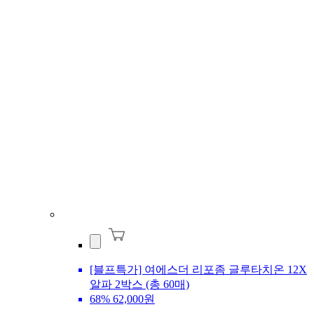
[블프특가] 여에스더 리포좀 글루타치온 12X
알파 2박스 (총 60매)
68%
62,000원