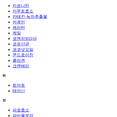
카르니틴
카무트효소
카테킨·녹차추출물
커큐민
케라틴
케일
코엔자임Q10
코유산균
코코넛오일
콘드로이친
콜라겐
크랜베리
ㅌ
토마토
테아닌
ㅍ
파로효소
파비플로라