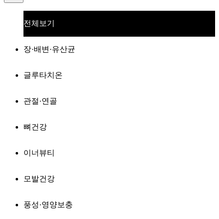
전체보기
장·배변·유산균
글루타치온
관절·연골
뼈건강
이너뷰티
모발건강
풍성·영양보충