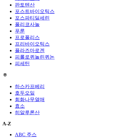
판토텐산
포스트바이오틱스
포스파티딜세린
폴리코사놀
푸룬
프로폴리스
프리바이오틱스
플라즈마로겐
피롤로퀴놀린퀴논
피세틴
ㅎ
하스카프베리
호두오일
회화나무열매
효소
히알루론산
A-Z
ABC 주스