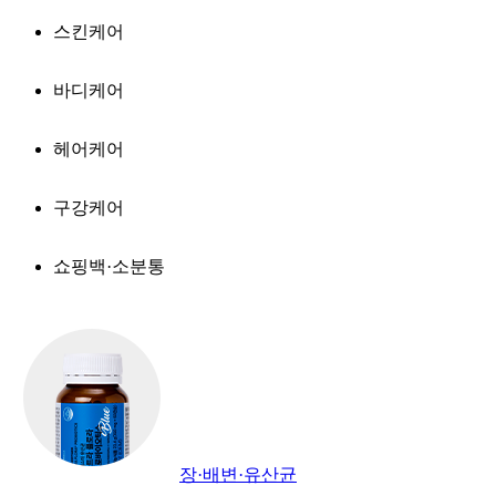
스킨케어
바디케어
헤어케어
구강케어
쇼핑백·소분통
장·배변·유산균