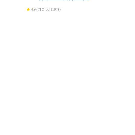
4.9 (리뷰 30,110개)