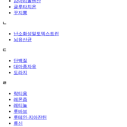
감마리놀렌산
글루타치온
꾸지뽕
ㄴ
난소화성말토덱스트린
뇌유산균
ㄷ
단백질
대마종자유
도라지
ㄹ
락티움
레몬즙
레티놀
루바브
루테인·지아잔틴
류신