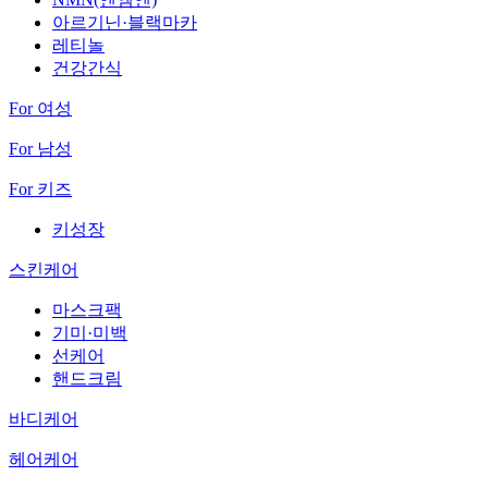
아르기닌·블랙마카
레티놀
건강간식
For 여성
For 남성
For 키즈
키성장
스킨케어
마스크팩
기미·미백
선케어
핸드크림
바디케어
헤어케어