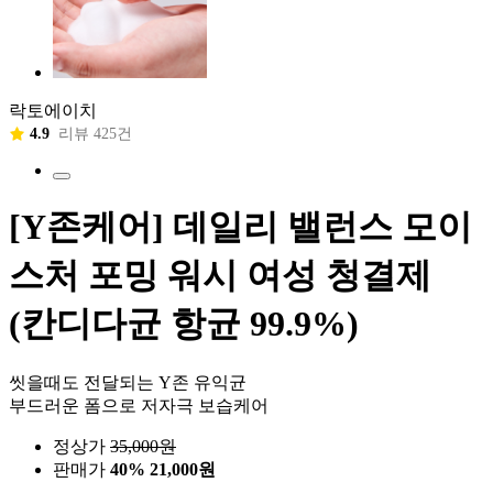
락토에이치
4.9
리뷰 425건
[Y존케어] 데일리 밸런스 모이
스처 포밍 워시 여성 청결제
(칸디다균 항균 99.9%)
씻을때도 전달되는 Y존 유익균
부드러운 폼으로 저자극 보습케어
정상가
35,000
원
판매가
40%
21,000원