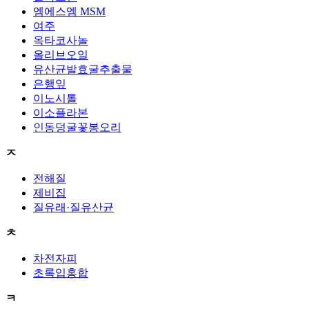
엠에스엠 MSM
여주
옥타코사놀
올리브오일
유산균발효굴추출물
은행잎
이노시톨
이소플라본
인동덩굴꽃봉오리
ㅈ
전해질
제비집
질유래·질유산균
ㅊ
차전자피
초록입홍합
ㅋ