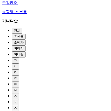
구강케어
쇼핑백·소분통
가나다순
전체
유산균
오메가
비타민
미네랄
ㄱ
ㄴ
ㄷ
ㄹ
ㅁ
ㅂ
ㅅ
ㅇ
ㅈ