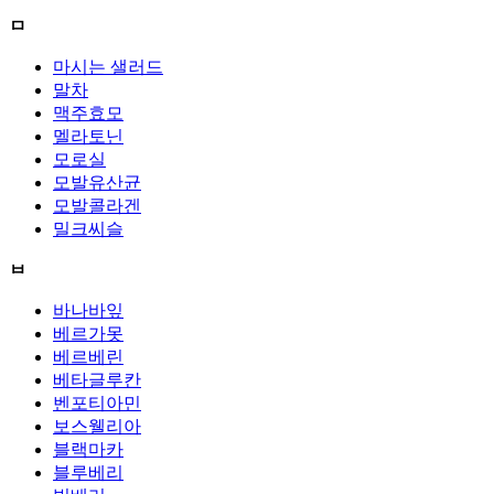
ㅁ
마시는 샐러드
말차
맥주효모
멜라토닌
모로실
모발유산균
모발콜라겐
밀크씨슬
ㅂ
바나바잎
베르가못
베르베린
베타글루칸
벤포티아민
보스웰리아
블랙마카
블루베리