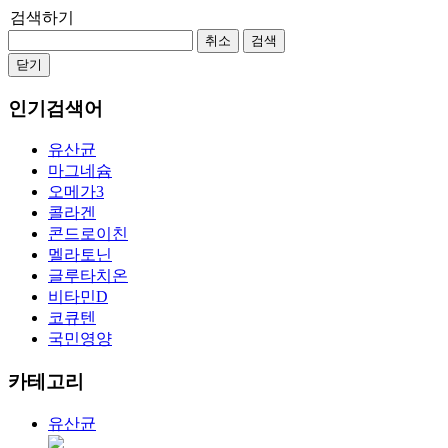
검색하기
취소
검색
닫기
인기검색어
유산균
마그네슘
오메가3
콜라겐
콘드로이친
멜라토닌
글루타치온
비타민D
코큐텐
국민영양
카테고리
유산균