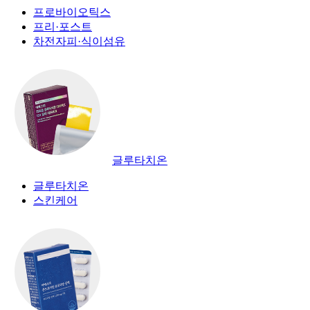
프로바이오틱스
프리·포스트
차전자피·식이섬유
글루타치온
글루타치온
스킨케어