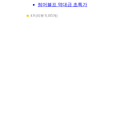
썸머블프 역대급 초특가
4.9 (리뷰 9,105개)