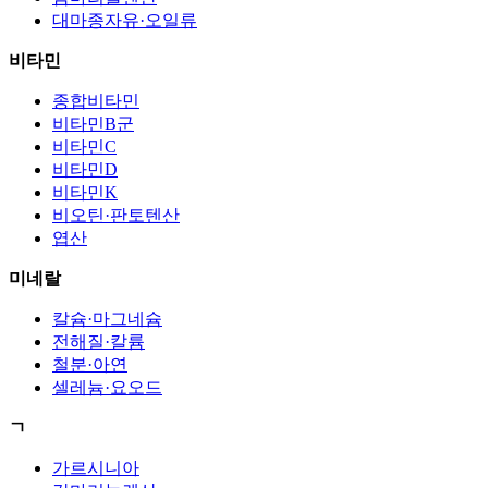
대마종자유·오일류
비타민
종합비타민
비타민B군
비타민C
비타민D
비타민K
비오틴·판토텐산
엽산
미네랄
칼슘·마그네슘
전해질·칼륨
철분·아연
셀레늄·요오드
ㄱ
가르시니아