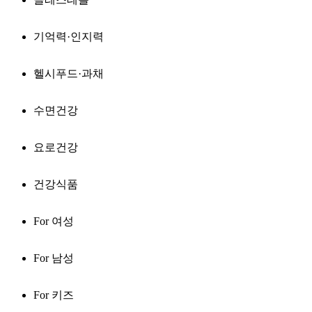
기억력·인지력
헬시푸드·과채
수면건강
요로건강
건강식품
For 여성
For 남성
For 키즈