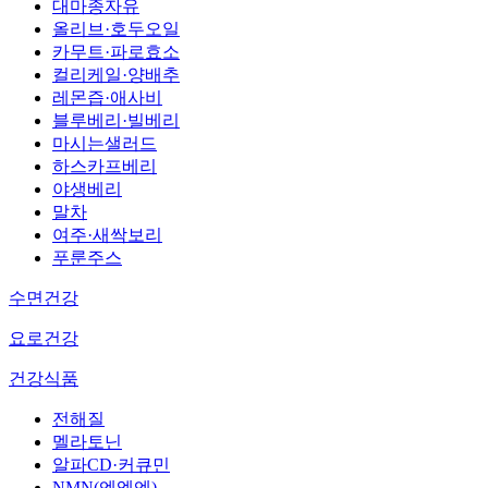
대마종자유
올리브·호두오일
카무트·파로효소
컬리케일·양배추
레몬즙·애사비
블루베리·빌베리
마시는샐러드
하스카프베리
야생베리
말차
여주·새싹보리
푸룬주스
수면건강
요로건강
건강식품
전해질
멜라토닌
알파CD·커큐민
NMN(엔엠엔)