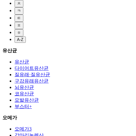
ㅊ
ㅋ
ㅌ
ㅍ
ㅎ
A-Z
유산균
유산균
다이어트유산균
질유래·질유산균
구강유래유산균
뇌유산균
코유산균
모발유산균
부스터+
오메가
오메가3
감마리놀렌산