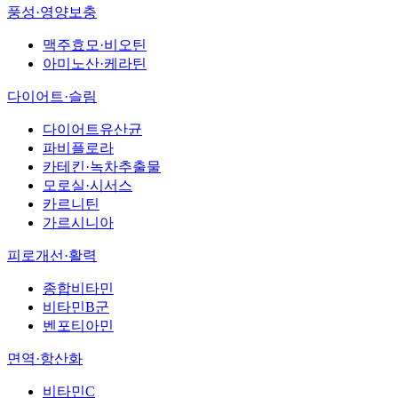
풍성·영양보충
맥주효모·비오틴
아미노산·케라틴
다이어트·슬림
다이어트유산균
파비플로라
카테킨·녹차추출물
모로실·시서스
카르니틴
가르시니아
피로개선·활력
종합비타민
비타민B군
벤포티아민
면역·항산화
비타민C