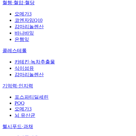
혈행·혈압·혈당
오메가3
코엔자임Q10
감마리놀렌산
바나바잎
은행잎
콜레스테롤
카테킨·녹차추출물
식이섬유
감마리놀렌산
기억력·인지력
포스파티딜세린
PQQ
오메가3
뇌 유산균
헬시푸드·과채