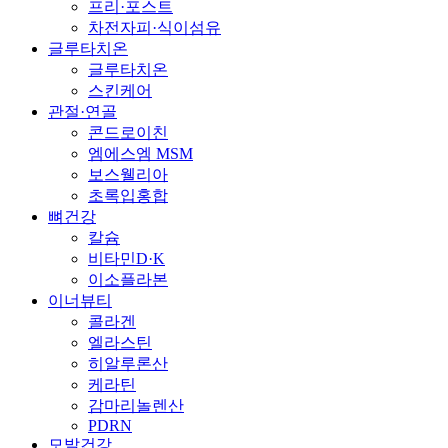
프리·포스트
차전자피·식이섬유
글루타치온
글루타치온
스킨케어
관절·연골
콘드로이친
엠에스엠 MSM
보스웰리아
초록입홍합
뼈건강
칼슘
비타민D·K
이소플라본
이너뷰티
콜라겐
엘라스틴
히알루론산
케라틴
감마리놀렌산
PDRN
모발건강