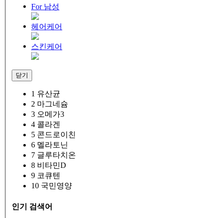
For 남성
헤어케어
스킨케어
닫기
1
유산균
2
마그네슘
3
오메가3
4
콜라겐
5
콘드로이친
6
멜라토닌
7
글루타치온
8
비타민D
9
코큐텐
10
국민영양
인기 검색어