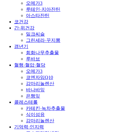
오메가3
루테인·지아잔틴
아스타잔틴
코건강
간·위건강
밀크씨슬
그린세라·꾸지뽕
갱년기
회화나무추출물
루바브
혈행·혈압·혈당
오메가3
코엔자임Q10
감마리놀렌산
바나바잎
은행잎
콜레스테롤
카테킨·녹차추출물
식이섬유
감마리놀렌산
기억력·인지력