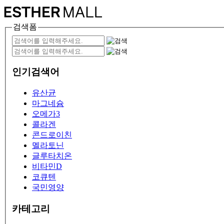
검색폼
인기검색어
유산균
마그네슘
오메가3
콜라겐
콘드로이친
멜라토닌
글루타치온
비타민D
코큐텐
국민영양
카테고리