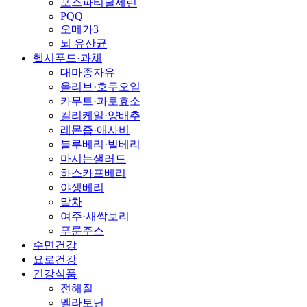
포스파티딜세린
PQQ
오메가3
뇌 유산균
헬시푸드·과채
대마종자유
올리브·호두오일
카무트·파로효소
컬리케일·양배추
레몬즙·애사비
블루베리·빌베리
마시는샐러드
하스카프베리
야생베리
말차
여주·새싹보리
푸룬주스
수면건강
요로건강
건강식품
전해질
멜라토닌