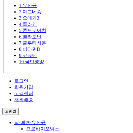
1
유산균
2
마그네슘
3
오메가3
4
콜라겐
5
콘드로이친
6
멜라토닌
7
글루타치온
8
비타민D
9
코큐텐
10
국민영양
로그인
회원가입
고객센터
해외배송
고민별
장·배변·유산균
프로바이오틱스