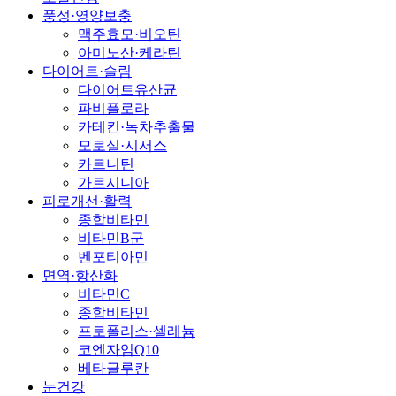
풍성·영양보충
맥주효모·비오틴
아미노산·케라틴
다이어트·슬림
다이어트유산균
파비플로라
카테킨·녹차추출물
모로실·시서스
카르니틴
가르시니아
피로개선·활력
종합비타민
비타민B군
벤포티아민
면역·항산화
비타민C
종합비타민
프로폴리스·셀레늄
코엔자임Q10
베타글루칸
눈건강