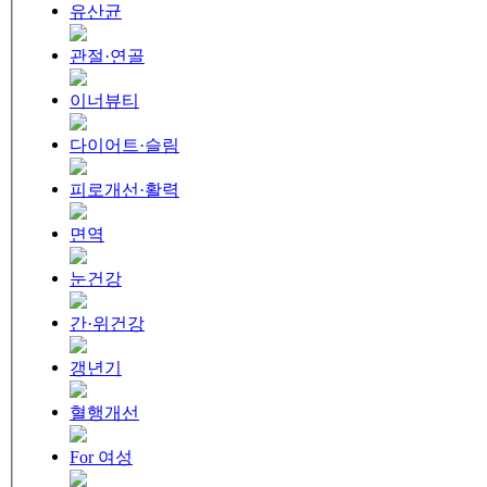
유산균
관절·연골
이너뷰티
다이어트·슬림
피로개선·활력
면역
눈건강
간·위건강
갱년기
혈행개선
For 여성